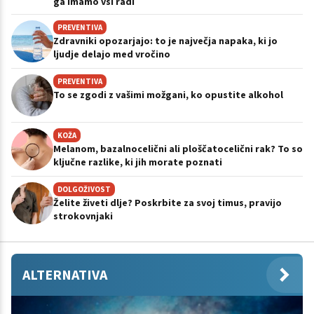
ga imamo vsi radi
PREVENTIVA
Zdravniki opozarjajo: to je največja napaka, ki jo
ljudje delajo med vročino
PREVENTIVA
To se zgodi z vašimi možgani, ko opustite alkohol
KOŽA
Melanom, bazalnocelični ali ploščatocelični rak? To so
ključne razlike, ki jih morate poznati
DOLGOŽIVOST
Želite živeti dlje? Poskrbite za svoj timus, pravijo
strokovnjaki
ALTERNATIVA