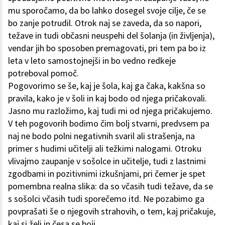
mu sporočamo, da bo lahko dosegel svoje cilje, če se
bo zanje potrudil. Otrok naj se zaveda, da so napori,
težave in tudi občasni neuspehi del šolanja (in življenja),
vendar jih bo sposoben premagovati, pri tem pa bo iz
leta v leto samostojnejši in bo vedno redkeje
potreboval pomoč.
Pogovorimo se še, kaj je šola, kaj ga čaka, kakšna so
pravila, kako je v šoli in kaj bodo od njega pričakovali.
Jasno mu razložimo, kaj tudi mi od njega pričakujemo.
V teh pogovorih bodimo čim bolj stvarni, predvsem pa
naj ne bodo polni negativnih svaril ali strašenja, na
primer s hudimi učitelji ali težkimi nalogami. Otroku
vlivajmo zaupanje v sošolce in učitelje, tudi z lastnimi
zgodbami in pozitivnimi izkušnjami, pri čemer je spet
pomembna realna slika: da so včasih tudi težave, da se
s sošolci včasih tudi sporečemo itd. Ne pozabimo ga
povprašati še o njegovih strahovih, o tem, kaj pričakuje,
kaj si želi in česa se boji.