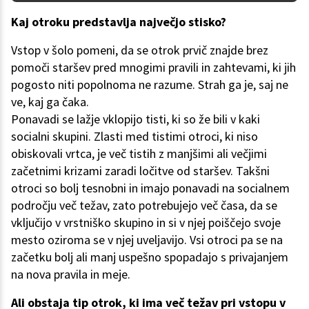
Kaj otroku predstavlja največjo stisko?
Vstop v šolo pomeni, da se otrok prvič znajde brez
pomoči staršev pred mnogimi pravili in zahtevami, ki jih
pogosto niti popolnoma ne razume. Strah ga je, saj ne
ve, kaj ga čaka.
Ponavadi se lažje vklopijo tisti, ki so že bili v kaki
socialni skupini. Zlasti med tistimi otroci, ki niso
obiskovali vrtca, je več tistih z manjšimi ali večjimi
začetnimi krizami zaradi ločitve od staršev. Takšni
otroci so bolj tesnobni in imajo ponavadi na socialnem
področju več težav, zato potrebujejo več časa, da se
vključijo v vrstniško skupino in si v njej poiščejo svoje
mesto oziroma se v njej uveljavijo. Vsi otroci pa se na
začetku bolj ali manj uspešno spopadajo s privajanjem
na nova pravila in meje.
Ali obstaja tip otrok, ki ima več težav pri vstopu v