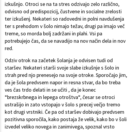
izkušnjo. Otroci se na ta stres odzivajo zelo različno,
odvisno od predispozicij, čustvene in socialne zrelosti
ter izkušenj. Nekateri so radovedni in polni navdušenja
ter s prehodom v šolo nimajo težav, drugi pa imajo več
treme, so morda bolj zadržani in plahi. Vsi pa
potrebujejo čas, da se navadijo na nov način dela in nov
red.
Odziv otrok na začetek šolanja je odvisen tudi od
staršev. Nekateri starši svoje slabe izkušnje s šolo in
strah pred njo prenesejo na svoje otroke. Sporočajo jim,
da je šola predvsem napor in resna stvar, da bo treba
ves čas trdo delati in se učiti , da je konec
“brezskrbnega in lepega otroštva“, česar se otroci
ustrašijo in zato vstopajo v šolo s precej večjo tremo
kot drugi vrstniki. Če pa od staršev dobivajo predvsem
pozitivna sporočila, kako postaja že velik, kako bo v šoli
izvedel veliko novega in zanimivega, spoznal vrsto