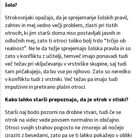
šolo?
Strokovnjaki opažajo, da je sprejemanje šolskih pravil,
zahtev in mej vedno večji problem, zlasti pri tistih
otrocih, ki jim starši doma niso postavljali jasnih in
odločnih mej, zato ti otroci toliko bolj trdo “trčijo ob
realnost”. Ne le da težje sprejemajo šolska pravila in so
zato v konfliktu z učitelji, temveč imajo ponavadi tudi
več težav pri vključevanju v vrstniške skupine, saj tudi
tam pričakujejo, da bo vse po njihovo. Zato so neredko
v konfliktu tudi z vrstniki. Več težav pa imajo tudi
impulzivni in pretirano plašni otroci.
Kako lahko starši prepoznajo, da je otrok v stiski?
Starši naj bodo pozorni na drobne stvari, tudi če se
otrok na videz vede povsem normalno in običajno.
Otroci svojih strahov pogosto ne zmorejo ali nočejo
izraziti z besedami, zato pa se ti lahko pokažejo v obliki