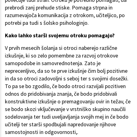
prebrodi zanj prehude stiske. Pomaga strpna in
razumevajoča komunikacija z otrokom, učiteljico, po
potrebi pa tudi s šolsko psihologinjo.
Kako lahko starši svojemu otroku pomagajo?
V prvih mesecih šolanja si otroci naberejo različne
izkušnje, ki so zelo pomembne za razvoj otrokove
samopodobe in samovrednotenja. Zato je
neprecenljivo, da so te prve izkušnje čim bolj pozitivne
in da so otroci zadovoljni s seboj ter s svojimi dosežki.
To pa se bo zgodilo, če bodo otroci razvijali pozitiven
odnos do pridobivanja znanja, če bodo pridobivali
konstruktivne izkušnje o premagovanju ovir in težav, če
se bodo skozi vključevanje v vrstniško skupino naučili
sodelovanja ter tudi uveljavljanja svojih mej in če bodo
učitelji ter starši spodbujali napredovanje njihove
samostojnosti in odgovornosti,.