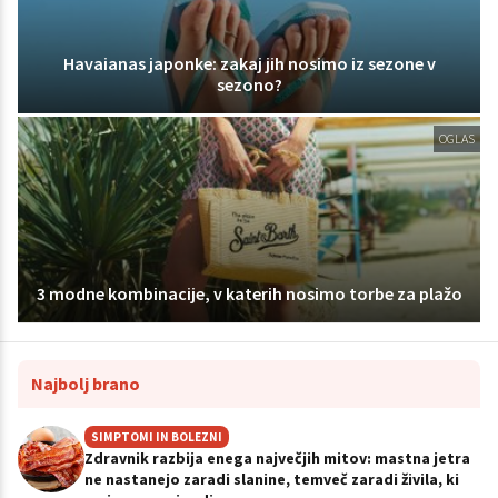
Havaianas japonke: zakaj jih nosimo iz sezone v
sezono?
OGLAS
3 modne kombinacije, v katerih nosimo torbe za plažo
Najbolj brano
SIMPTOMI IN BOLEZNI
Zdravnik razbija enega največjih mitov: mastna jetra
ne nastanejo zaradi slanine, temveč zaradi živila, ki