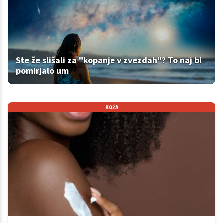
Ste že slišali za "kopanje v zvezdah"? To naj bi
pomirjalo um
KOŽA