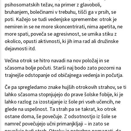
psihosomatskih težav, na primer z glavoboli,
bruhanjem, bolečinami v trebuhu, tišči ga v prsih, se
poti. Kažejo se tudi vedenjske spremembe: otrok je
nemiren in se ne more skoncentrirati, nima apetita, ne
more spati, poveča se agresivnost, se umika stiku z
okolico, opusti aktivnosti, ki jih ima rad ali družinske
dejavnosti itd.
Večina otrok se hitro navadi na nov položaj in se
sčasoma bolje počuti. Starši naj bodo zato pozorni na
trajnejše odstopanje od običajnega vedenja in počutja.
Če pa spregledamo znake hujših otrokovih strahov, se ti
lahko sčasoma stopnjujejo do prave šolske fobije, ki je
lahko razlog za izostajanje iz šole pri vseh učencih, ne
glede na uspešnost. Ta strah pa se takrat, ko otrok
ostane doma, še povečuje. Z odsotnostjo iz šole se
namreč povečujejo učni primanjkljaji – in zato se
povečuje tudi strah. Otroku je potrebno pomagati, da