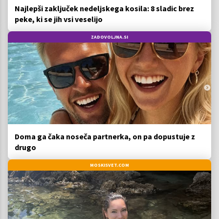
Najlepši zaključek nedeljskega kosila: 8 sladic brez
peke, ki se jih vsi veselijo
ZADOVOLJNA.SI
Doma ga čaka noseča partnerka, on pa dopustuje z
drugo
MOSKISVET.COM