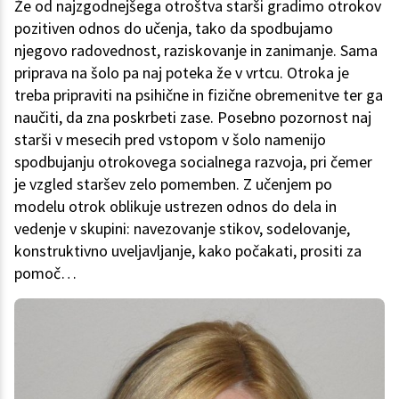
Že od najzgodnejšega otroštva starši gradimo otrokov
pozitiven odnos do učenja, tako da spodbujamo
njegovo radovednost, raziskovanje in zanimanje. Sama
priprava na šolo pa naj poteka že v vrtcu. Otroka je
treba pripraviti na psihične in fizične obremenitve ter ga
naučiti, da zna poskrbeti zase. Posebno pozornost naj
starši v mesecih pred vstopom v šolo namenijo
spodbujanju otrokovega socialnega razvoja, pri čemer
je vzgled staršev zelo pomemben. Z učenjem po
modelu otrok oblikuje ustrezen odnos do dela in
vedenje v skupini: navezovanje stikov, sodelovanje,
konstruktivno uveljavljanje, kako počakati, prositi za
pomoč…