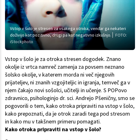
Vstop v šolo je stresen za vsakega otroka, vendar ga nekateri
doživijo kot pozitivno, drugi pa kot negativno izkušnjo.
FOTO:
iStockphoto
Vstop v šolo je za otroka stresen dogodek. Znano
okolje iz vrtca namreč zamenja za povsem neznano
šolsko okolje, v katerem morda ni več njegovih
prijateljev, ni znanih vzgojiteljic in igranja, temveč ga v
njem čakajo novi sošolci, učitelji in učenje. S POPovo
zdravnico, psihologinjo dr. sci. Andrejo Pšeničny, smo se
pogovorili o tem, kako otroka pripraviti na vstop v šolo,
kako prepoznati, da je otrok zaradi tega pod stresom
in kako mu v takšnem primeru pomagati.
Kako otroka pripraviti na vstop v šolo?