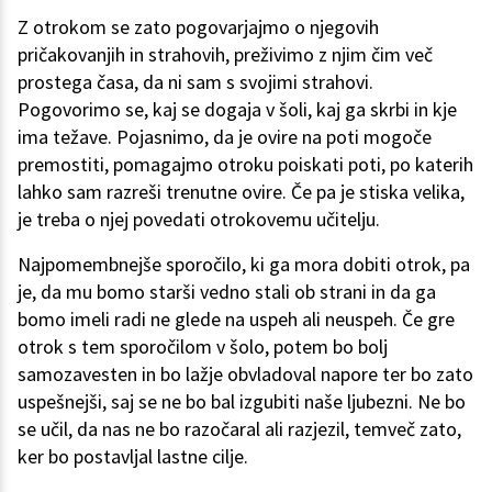
Z otrokom se zato pogovarjajmo o njegovih
pričakovanjih in strahovih, preživimo z njim čim več
prostega časa, da ni sam s svojimi strahovi.
Pogovorimo se, kaj se dogaja v šoli, kaj ga skrbi in kje
ima težave. Pojasnimo, da je ovire na poti mogoče
premostiti, pomagajmo otroku poiskati poti, po katerih
lahko sam razreši trenutne ovire. Če pa je stiska velika,
je treba o njej povedati otrokovemu učitelju.
Najpomembnejše sporočilo, ki ga mora dobiti otrok, pa
je, da mu bomo starši vedno stali ob strani in da ga
bomo imeli radi ne glede na uspeh ali neuspeh. Če gre
otrok s tem sporočilom v šolo, potem bo bolj
samozavesten in bo lažje obvladoval napore ter bo zato
uspešnejši, saj se ne bo bal izgubiti naše ljubezni. Ne bo
se učil, da nas ne bo razočaral ali razjezil, temveč zato,
ker bo postavljal lastne cilje.