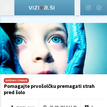
DUŠEVNO ZDRAVJE
Pomagajte prvošolčku premagati strah
pred šolo
29. 08. 2014 12.49
0