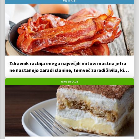
VIZITA.SI
Zdravnik razbija enega največjih mitov: mastna jetra
ne nastanejo zaradi slanine, temveč zaradi živila, ki
ga imamo vsi radi
OKUSNO.JE