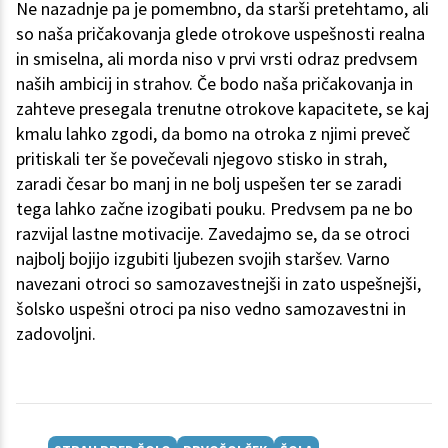
Ne nazadnje pa je pomembno, da starši pretehtamo, ali
so naša pričakovanja glede otrokove uspešnosti realna
in smiselna, ali morda niso v prvi vrsti odraz predvsem
naših ambicij in strahov. Če bodo naša pričakovanja in
zahteve presegala trenutne otrokove kapacitete, se kaj
kmalu lahko zgodi, da bomo na otroka z njimi preveč
pritiskali ter še povečevali njegovo stisko in strah,
zaradi česar bo manj in ne bolj uspešen ter se zaradi
tega lahko začne izogibati pouku. Predvsem pa ne bo
razvijal lastne motivacije. Zavedajmo se, da se otroci
najbolj bojijo izgubiti ljubezen svojih staršev. Varno
navezani otroci so samozavestnejši in zato uspešnejši,
šolsko uspešni otroci pa niso vedno samozavestni in
zadovoljni.