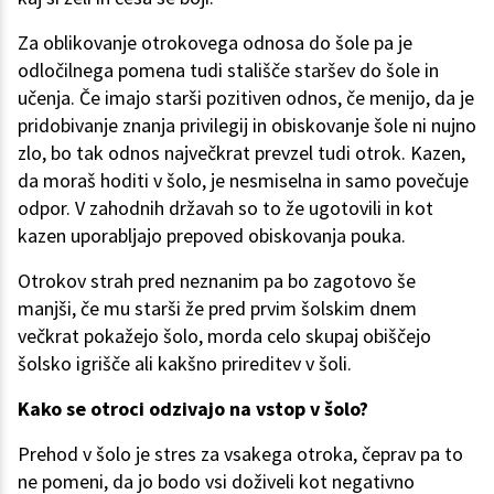
Za oblikovanje otrokovega odnosa do šole pa je
odločilnega pomena tudi stališče staršev do šole in
učenja. Če imajo starši pozitiven odnos, če menijo, da je
pridobivanje znanja privilegij in obiskovanje šole ni nujno
zlo, bo tak odnos največkrat prevzel tudi otrok. Kazen,
da moraš hoditi v šolo, je nesmiselna in samo povečuje
odpor. V zahodnih državah so to že ugotovili in kot
kazen uporabljajo prepoved obiskovanja pouka.
Otrokov strah pred neznanim pa bo zagotovo še
manjši, če mu starši že pred prvim šolskim dnem
večkrat pokažejo šolo, morda celo skupaj obiščejo
šolsko igrišče ali kakšno prireditev v šoli.
Kako se otroci odzivajo na vstop v šolo?
Prehod v šolo je stres za vsakega otroka, čeprav pa to
ne pomeni, da jo bodo vsi doživeli kot negativno