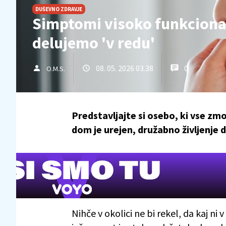
DUŠEVNO ZDRAVJE
Simptomi visoko funkciona
delujemo 'v redu'
08. 05. 2026 03.38
0
O.M.S.
Predstavljajte si osebo, ki vse zmo
dom je urejen, družabno življenje de
Nihče v okolici ne bi rekel, da kaj ni