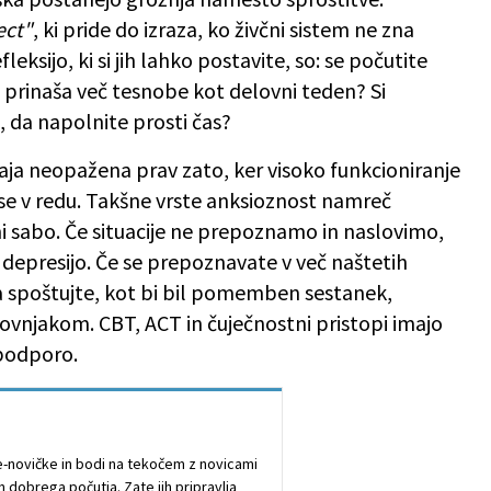
ect"
, ki pride do izraza, ko živčni sistem ne zna
eksijo, ki si jih lahko postavite, so: se počutite
 prinaša več tesnobe kot delovni teden? Si
, da napolnite prosti čas?
aja neopažena prav zato, ker visoko funkcioniranje
 vse v redu. Takšne vrste anksioznost namreč
 sabo. Če situacije ne prepoznamo in naslovimo,
 depresijo. Če se prepoznavate v več naštetih
 ga spoštujte, kot bi bil pomemben sestanek,
ovnjakom. CBT, ACT in čuječnostni pristopi imajo
 podporo.
e e-novičke in bodi na tekočem z novicami
n dobrega počutja. Zate jih pripravlja