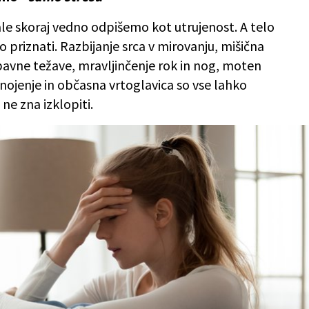
ale skoraj vedno odpišemo kot utrujenost. A telo
priznati. Razbijanje srca v mirovanju, mišična
bavne težave, mravljinčenje rok in nog, moten
znojenje in občasna vrtoglavica so vse lahko
 ne zna izklopiti.