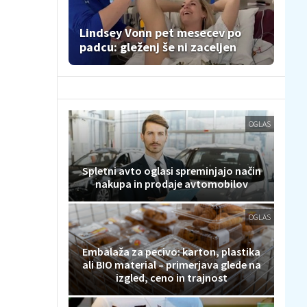
Lindsey Vonn pet mesecev po
padcu: gleženj še ni zaceljen
OGLAS
Spletni avto oglasi spreminjajo način
nakupa in prodaje avtomobilov
OGLAS
Embalaža za pecivo: karton, plastika
ali BIO material – primerjava glede na
izgled, ceno in trajnost