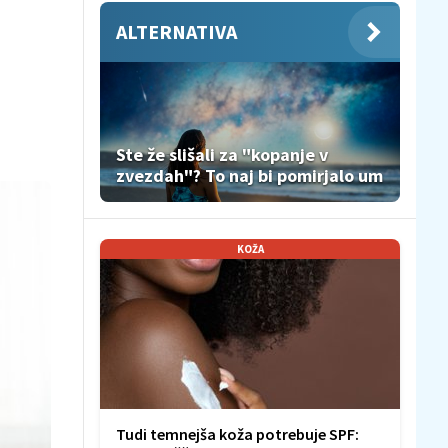
ALTERNATIVA
Ste že slišali za "kopanje v
zvezdah"? To naj bi pomirjalo um
KOŽA
Tudi temnejša koža potrebuje SPF: