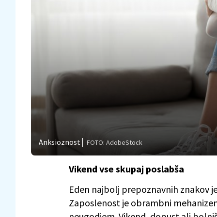
Anksioznost
FOTO: AdobeStock
Vikend vse skupaj poslabša
Eden najbolj prepoznavnih znakov je,
Zaposlenost je obrambni mehanizem
neugodjem. Vikend, dopust ali bolni