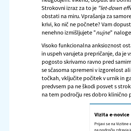
Strokovni izraz za to je
"let-down eff
obstati na miru. Vprašanja za samorefl
krivi, ko nič ne počnete? Vam dopust
nenehno izmišljujete "
nujne
" naloge
Visoko funkcionalna anksioznost ost
in uspeh varujeta prepričanje, da je
pogosto skrivamo ravno pred samimi
se sčasoma spremeni v izgorelost ali
točkah, vključite počitek v urnik in
predvsem pa ne škodi posvet s strok
na tem področju res dobro klinično
Vizita e-novice
Prijavi se na Vizitin
na področju zdravja i