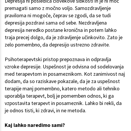
Depresija ni posledica človekove šibkosti in je ni moč
premagati samo z močno voljo. Samozdravljenje
praviloma ni mogoče, čeprav se zgodi, da se tudi
depresija pozdravi sama od sebe. Nezdravljena
depresija neredko postane kronična in potem lahko
traja precej dolgo, da je zdravljenje učinkovito. Zato je
zelo pomembno, da depresijo ustrezno zdravite.
Psihoterapevtski pristop prepoznava in odpravlja
vzroke depresije. Uspešnost je odvisna od sodelovanja
med terapevtom in posameznikom. Kot zanimivost naj
dodam, da so raziskave pokazale, da je za uspešnost
terapije manj pomembno, katero metodo ali tehniko
uporablja terapevt, bolj je pomemben odnos, ki ga
vzpostavita terapevt in posameznik. Lahko bi rekli, da
je odnos tisti, ki zdravi, in ne metoda.
Kaj lahko naredimo sami?