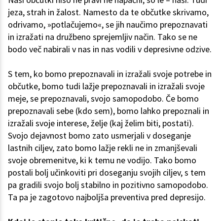
jeza, strah in žalost. Namesto da te občutke skrivamo,
odrivamo, »potlačujemo«, se jih naučimo prepoznavati
in izražati na družbeno sprejemljiv način. Tako se ne
bodo več nabirali v nas in nas vodili v depresivne odzive.
S tem, ko bomo prepoznavali in izražali svoje potrebe in
občutke, bomo tudi lažje prepoznavali in izražali svoje
meje, se prepoznavali, svojo samopodobo. Če bomo
prepoznavali sebe (kdo sem), bomo lahko prepoznali in
izražali svoje interese, želje (kaj želim biti, postati).
Svojo dejavnost bomo zato usmerjali v doseganje
lastnih ciljev, zato bomo lažje rekli ne in zmanjševali
svoje obremenitve, ki k temu ne vodijo. Tako bomo
postali bolj učinkoviti pri doseganju svojih ciljev, s tem
pa gradili svojo bolj stabilno in pozitivno samopodobo.
Ta pa je zagotovo najboljša preventiva pred depresijo.