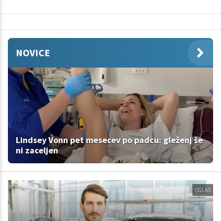
NOVICE
Lindsey Vonn pet mesecev po padcu: gleženj še
ni zaceljen
OGLAS