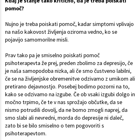
Kdaj je stanje tako kritično, da je treba poiskati
pomoč?
Nujno je treba poiskati pomoč, kadar simptomi vplivajo
na našo kakovost življenja oziroma vedno, ko se
pojavijo samomorilne misli.
Prav tako pa je smiselno poiskati pomoč
psihoterapevta že prej, preden zbolimo za depresijo, če
je naša samopodoba nizka, ali če smo čustveno labilni,
če se na življenjske obremenitve odzivamo z umikom ali
pretirano dejavnostjo. Posebej bodimo pozorni na to,
kako se odzivamo na izgube. Če ob vsaki izgubi dolgo in
močno trpimo, če te v nas sprožajo občutke, da se
nismo potrudili dovolj, da ne bomo zmogli naprej, da
smo slabi ali nevredni, morda do depresije ni daleč,
zato bi se bilo smiselno o tem pogovoriti s
psihoterapevtom.