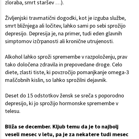
zloraba, smrt staršev …).
Življenjski travmatični dogodki, kot je izguba službe,
smrt bližnjega ali ločitev, lahko sami po sebi sprožijo
depresijo. Depresija je, na primer, tudi eden glavnih
simptomov izčrpanosti ali kronične utrujenosti.
Alkohol lahko sproži spremembe v razpoloženju, prav
tako določena zdravila in prepovedane droge. Celo
diete, zlasti tiste, ki povzročijo pomanjkanje omega-3
maščobnih kislin, so lahko sprožilni dejavnik.
Deset do 15 odstotkov žensk se sreča s poporodno
depresijo, ki jo sprožijo hormonske spremembe v
telesu.
Bliža se december. Kljub temu da je to najbolj
veseli mesec v letu, pa je za nekatere tudi mesec