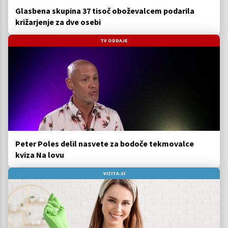
Glasbena skupina 37 tisoč oboževalcem podarila
križarjenje za dve osebi
TV ODDAJE
Peter Poles delil nasvete za bodoče tekmovalce
kviza Na lovu
VIZITA.SI