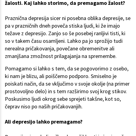
žalosti. Kaj lahko storimo, da premagamo žalost?
Praznična depresija sicer ni posebna oblika depresije, se
pa v prazničnih dneh poveča stiska ljudi, ki že imajo
težave z depresijo. Zanjo so še posebej ranljivi tisti, ki
so v takem času osamljeni. Lahko pa jo sprožijo tudi
nerealna pričakovanja, povečane obremenitve ali
zmanjšana zmožnost prilagajanja na spremembe.
Pomagamo si lahko s tem, da se pogovorimo z osebo,
ki nam je blizu, ali poiščemo podporo. Smiselno je
poiskati način, da se vključimo v svoje okolje (na primer
prostovoljno delo) in s tem razširimo svoj krog stikov.
Poskusimo ljudi okrog sebe sprejeti takšne, kot so,
čeprav niso po naših pričakovanjih.
Ali depresijo lahko premagamo?