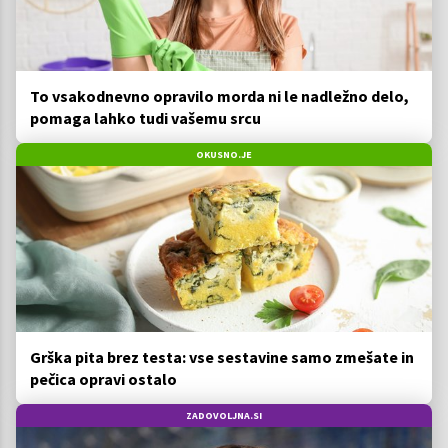
To vsakodnevno opravilo morda ni le nadležno delo,
pomaga lahko tudi vašemu srcu
OKUSNO.JE
Grška pita brez testa: vse sestavine samo zmešate in
pečica opravi ostalo
ZADOVOLJNA.SI