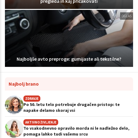
pregleda in kaj pričakovati
OGLAS
Najboljše avto preproge: gumijaste ali tekstilne?
Najbolj brano
ZDRAVJE
Po 50. letu telo potrebuje drugačen pristop: te
napake delamo skoraj vsi
AKTIVNO ŽIVLJENJE
To vsakodnevno opravilo morda ni le nadležno delo,
pomaga lahko tudi vašemu srcu