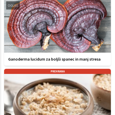
OGLAS
Ganoderma lucidum za boljši spanec in manj stresa
PREHRANA