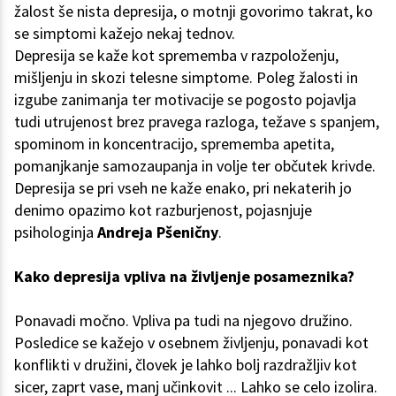
žalost še nista depresija, o motnji govorimo takrat, ko
se simptomi kažejo nekaj tednov.
Depresija se kaže kot sprememba v razpoloženju,
mišljenju in skozi telesne simptome. Poleg žalosti in
izgube zanimanja ter motivacije se pogosto pojavlja
tudi utrujenost brez pravega razloga, težave s spanjem,
spominom in koncentracijo, sprememba apetita,
pomanjkanje samozaupanja in volje ter občutek krivde.
Depresija se pri vseh ne kaže enako, pri nekaterih jo
denimo opazimo kot razburjenost, pojasnjuje
psihologinja
Andreja Pšeničny
.
Kako depresija vpliva na življenje posameznika?
Ponavadi močno. Vpliva pa tudi na njegovo družino.
Posledice se kažejo v osebnem življenju, ponavadi kot
konflikti v družini, človek je lahko bolj razdražljiv kot
sicer, zaprt vase, manj učinkovit ... Lahko se celo izolira.