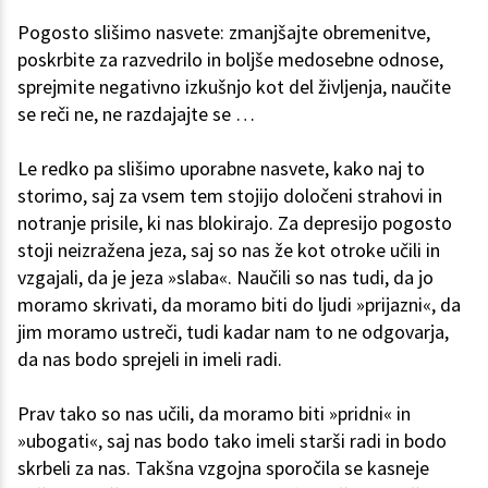
Pogosto slišimo nasvete: zmanjšajte obremenitve,
poskrbite za razvedrilo in boljše medosebne odnose,
sprejmite negativno izkušnjo kot del življenja, naučite
se reči ne, ne razdajajte se …
Le redko pa slišimo uporabne nasvete, kako naj to
storimo, saj za vsem tem stojijo določeni strahovi in
notranje prisile, ki nas blokirajo. Za depresijo pogosto
stoji neizražena jeza, saj so nas že kot otroke učili in
vzgajali, da je jeza »slaba«. Naučili so nas tudi, da jo
moramo skrivati, da moramo biti do ljudi »prijazni«, da
jim moramo ustreči, tudi kadar nam to ne odgovarja,
da nas bodo sprejeli in imeli radi.
Prav tako so nas učili, da moramo biti »pridni« in
»ubogati«, saj nas bodo tako imeli starši radi in bodo
skrbeli za nas. Takšna vzgojna sporočila se kasneje