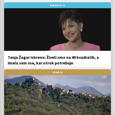
BIBALEZE.SI
Tanja Žagar iskreno: Živeli smo na 40 kvadratih, a
imela sem vse, kar otrok potrebuje
CEKIN.SI