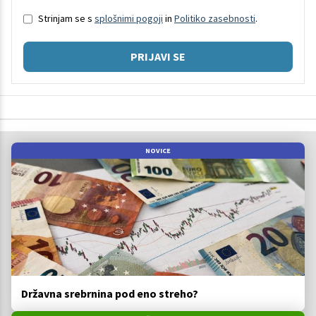
Strinjam se s
splošnimi pogoji
in
Politiko zasebnosti
.
PRIJAVI SE
NOVICE
Državna srebrnina pod eno streho?