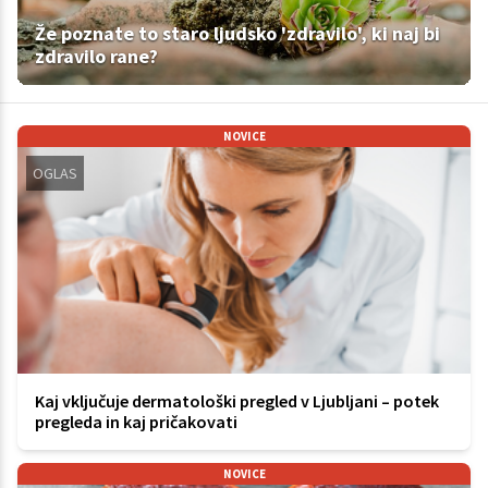
Že poznate to staro ljudsko 'zdravilo', ki naj bi
zdravilo rane?
NOVICE
OGLAS
Kaj vključuje dermatološki pregled v Ljubljani – potek
pregleda in kaj pričakovati
NOVICE