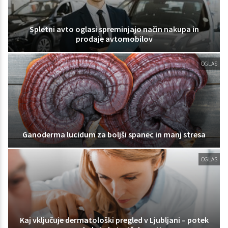
Spletni avto oglasi spreminjajo način nakupa in
prodaje avtomobilov
OGLAS
Ganoderma lucidum za boljši spanec in manj stresa
OGLAS
Kaj vključuje dermatološki pregled v Ljubljani – potek