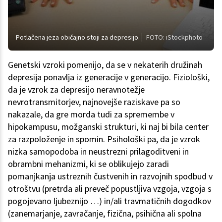
Potlačena jeza običajno stoji za depresijo.
FOTO: iStockphoto
Genetski vzroki pomenijo, da se v nekaterih družinah
depresija ponavlja iz generacije v generacijo. Fiziološki,
da je vzrok za depresijo neravnotežje
nevrotransmitorjev, najnovejše raziskave pa so
nakazale, da gre morda tudi za spremembe v
hipokampusu, možganski strukturi, ki naj bi bila center
za razpoloženje in spomin. Psihološki pa, da je vzrok
nizka samopodoba in neustrezni prilagoditveni in
obrambni mehanizmi, ki se oblikujejo zaradi
pomanjkanja ustreznih čustvenih in razvojnih spodbud v
otroštvu (pretrda ali preveč popustljiva vzgoja, vzgoja s
pogojevano ljubeznijo …) in/ali travmatičnih dogodkov
(zanemarjanje, zavračanje, fizična, psihična ali spolna