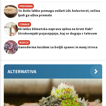
PREHRANA
To živilo lahko pomaga znižati LDL holesterol, večina
ljudi ga uživa premalo
ZDRAVJE
Ali lahko klimatska naprava vpliva na krvni tlak?
Strokovnjaki pojasnjujejo, kaj se dogaja s telesom
NOVICE
Ganoderma lucidum za boljši spanec in manj stresa
ALTERNATIVA