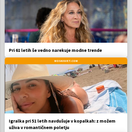
Pri 61 letih še vedno narekuje modne trende
MOSKISVET.COM
Igralka pri 51 letih navdušuje v kopalkah: z možem
uživa v romantičnem poletju