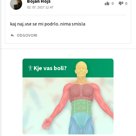
Bojan Hojs
0
0
02. 07. 2017 12.47
kaj naj..vse se mi podrlo..nima smisla
ODGOVORI
Kje vas boli?