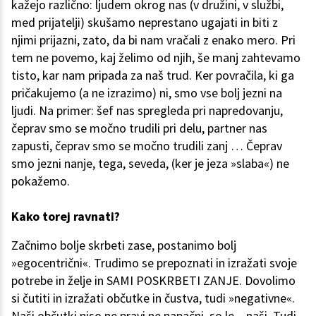
kažejo različno: ljudem okrog nas (v družini, v službi,
med prijatelji) skušamo neprestano ugajati in biti z
njimi prijazni, zato, da bi nam vračali z enako mero. Pri
tem ne povemo, kaj želimo od njih, še manj zahtevamo
tisto, kar nam pripada za naš trud. Ker povračila, ki ga
pričakujemo (a ne izrazimo) ni, smo vse bolj jezni na
ljudi. Na primer: šef nas spregleda pri napredovanju,
čeprav smo se močno trudili pri delu, partner nas
zapusti, čeprav smo se močno trudili zanj … Čeprav
smo jezni nanje, tega, seveda, (ker je jeza »slaba«) ne
pokažemo.
Kako torej ravnati?
Začnimo bolje skrbeti zase, postanimo bolj
»egocentrični«. Trudimo se prepoznati in izražati svoje
potrebe in želje in SAMI POSKRBETI ZANJE. Dovolimo
si čutiti in izražati občutke in čustva, tudi »negativne«.
Naši občutki niso ne pravi ne napačni, so le – naši. Tudi