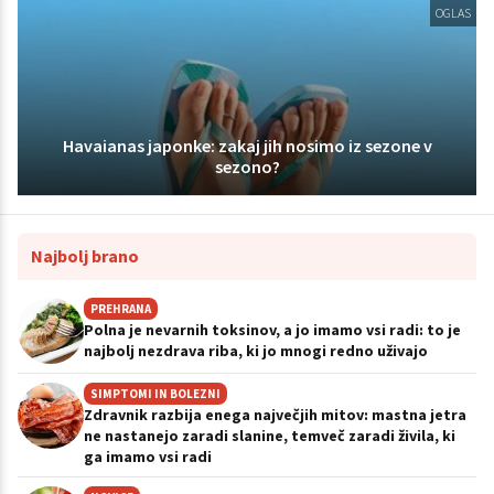
OGLAS
Havaianas japonke: zakaj jih nosimo iz sezone v
sezono?
Najbolj brano
PREHRANA
Polna je nevarnih toksinov, a jo imamo vsi radi: to je
najbolj nezdrava riba, ki jo mnogi redno uživajo
SIMPTOMI IN BOLEZNI
Zdravnik razbija enega največjih mitov: mastna jetra
ne nastanejo zaradi slanine, temveč zaradi živila, ki
ga imamo vsi radi