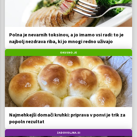
Polna je nevarnih toksinov, a jo imamo vsi radi: to je
najbolj nezdrava riba, ki jo mnogi redno uživajo
OKUSNO.JE
Najmehkejši domači kruhki: priprava v ponvi je trik za
popoln rezultat
ZADOVOLJNA.SI