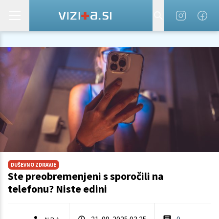
DUŠEVNO ZDRAVJE
Ste preobremenjeni s sporočili na
telefonu? Niste edini
21. 09. 2025 03.25
0