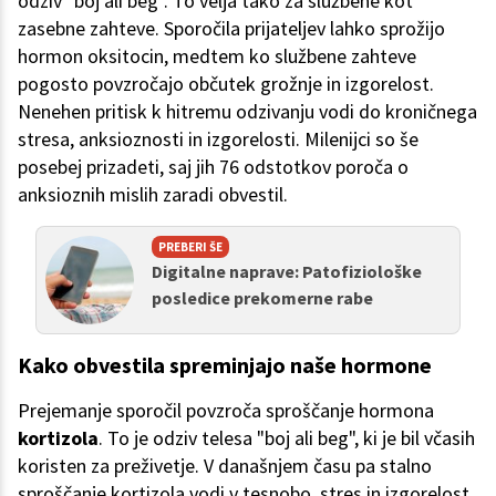
odziv "boj ali beg". To velja tako za službene kot
zasebne zahteve. Sporočila prijateljev lahko sprožijo
hormon oksitocin, medtem ko službene zahteve
pogosto povzročajo občutek grožnje in izgorelost.
Nenehen pritisk k hitremu odzivanju vodi do kroničnega
stresa, anksioznosti in izgorelosti. Milenijci so še
posebej prizadeti, saj jih 76 odstotkov poroča o
anksioznih mislih zaradi obvestil.
PREBERI ŠE
Digitalne naprave: Patofiziološke
posledice prekomerne rabe
Kako obvestila spreminjajo naše hormone
Prejemanje sporočil povzroča sproščanje hormona
kortizola
. To je odziv telesa "boj ali beg", ki je bil včasih
koristen za preživetje. V današnjem času pa stalno
sproščanje kortizola vodi v tesnobo, stres in izgorelost.