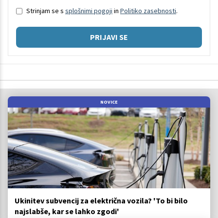
Strinjam se s
splošnimi pogoji
in
Politiko zasebnosti
.
PRIJAVI SE
NOVICE
Ukinitev subvencij za električna vozila? 'To bi bilo
najslabše, kar se lahko zgodi'