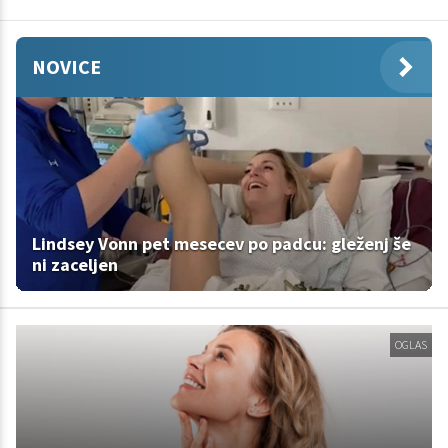
NOVICE
Lindsey Vonn pet mesecev po padcu: gleženj še
ni zaceljen
OGLAS