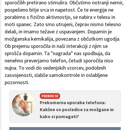
sporočilih pretirano stimulira. Občutimo notranji nemir,
pospešeno bitje srca in napetost. Če te energije ne
porabimo s fizično aktivnostjo, se nabira v telesu in
moti spanec. Zato smo utrujeni, čeprav nismo telesno
delali, in imamo težave z uspavanjem. Dopamin je
možganska kemikalija, povezana z občutkom ugodja.
Ob prejemu sporočila in naši interakciji z njim se
sprošča dopamin. Ta "nagrada" nas spodbuja, da
nenehno preverjamo telefon, četudi sporočila niso
nujna. To vodi do vedenjskih vzorcev, podobnih
zasvojenosti, slabše samokontrole in oslabljene
pozornosti.
PREBERI ŠE
Prekomerna uporaba telefona:
Kakšne so posledice za možgane in
kako si pomagati?