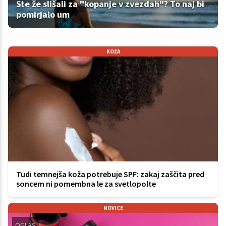
Ste že slišali za "kopanje v zvezdah"? To naj bi
pomirjalo um
KOŽA
Tudi temnejša koža potrebuje SPF: zakaj zaščita pred
soncem ni pomembna le za svetlopolte
NOVICE
OGLAS