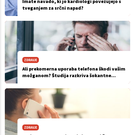
Imate navado, ki jo kardiologi povezujejo s
tveganjem za srčni napad?
ZDRAVJE
Ali prekomerna uporaba telefona škodi vašim
možganom? Študija razkriva šokantne
rezultate
ZDRAVJE