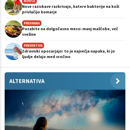
NOVICE
Nove raziskave razkrivajo, katere bakterije na koži
privlačijo komarje
PREHRANA
Pozabite na dolgočasno meso: manj maščobe, več
svežine
PREVENTIVA
Zdravniki opozarjajo: to je največja napaka, ki jo
ljudje delajo med vročino
ALTERNATIVA