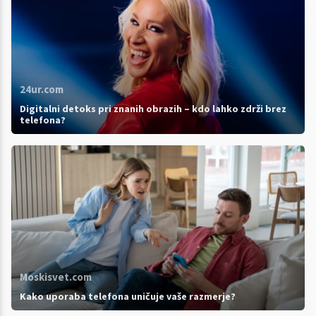
24ur.com
Digitalni detoks pri znanih obrazih – kdo lahko zdrži brez
telefona?
Moskisvet.com
Kako uporaba telefona uničuje vaše razmerje?