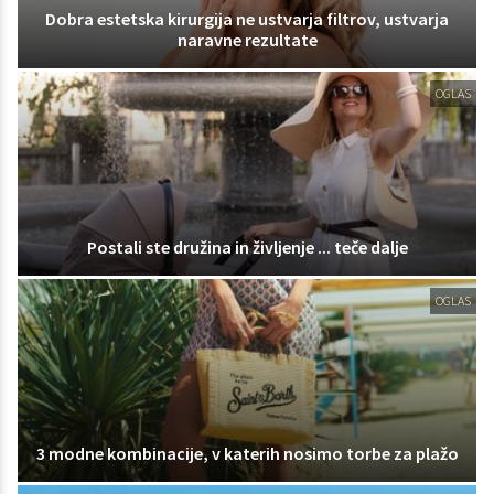
Dobra estetska kirurgija ne ustvarja filtrov, ustvarja
naravne rezultate
OGLAS
Postali ste družina in življenje ... teče dalje
OGLAS
3 modne kombinacije, v katerih nosimo torbe za plažo