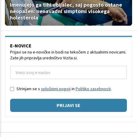
Imenujejo ga tihi ubijalec, saj pogosto ostane
neopažen: nenavadni simptomi visokega
holesterola
E-NOVICE
Prijavi se na e-novičke in bodi na tekočem z aktualnimi novicami.
Zate jih pripravlja uredništvo Vizita.si.
Strinjam se s
splošnimi pogoji
in
Politiko zasebnosti
.
PRIJAVI SE