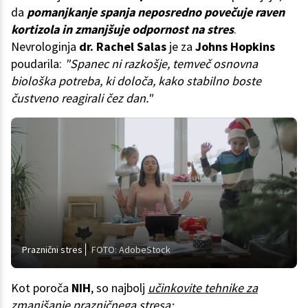
da
pomanjkanje spanja neposredno povečuje raven
kortizola in zmanjšuje odpornost na stres
.
Nevrologinja
dr. Rachel Salas
je za
Johns Hopkins
poudarila:
"Spanec ni razkošje, temveč osnovna
biološka potreba, ki določa, kako stabilno boste
čustveno reagirali čez dan."
Praznični stres
FOTO: AdobeStock
Kot poroča
NIH
, so najbolj
učinkovite tehnike za
zmanjšanje prazničnega stresa: