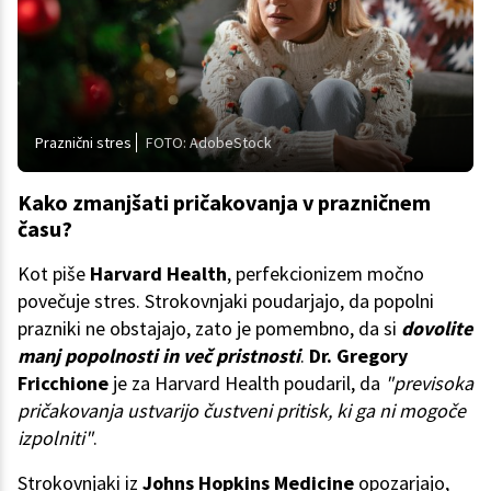
Praznični stres
FOTO: AdobeStock
Kako zmanjšati pričakovanja v prazničnem
času?
Kot piše
Harvard Health
, perfekcionizem močno
povečuje stres. Strokovnjaki poudarjajo, da popolni
prazniki ne obstajajo, zato je pomembno, da si
dovolite
manj popolnosti in več pristnosti
.
Dr. Gregory
Fricchione
je za Harvard Health poudaril, da
"previsoka
pričakovanja ustvarijo čustveni pritisk, ki ga ni mogoče
izpolniti"
.
Strokovnjaki iz
Johns Hopkins Medicine
opozarjajo,