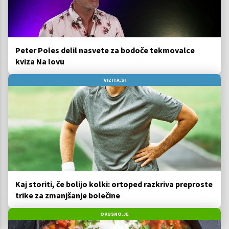
Peter Poles delil nasvete za bodoče tekmovalce
kviza Na lovu
VIZITA.SI
Kaj storiti, če bolijo kolki: ortoped razkriva preproste
trike za zmanjšanje bolečine
OKUSNO.JE