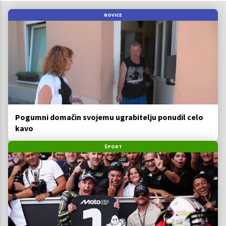
NOVICE
Pogumni domačin svojemu ugrabitelju ponudil celo
kavo
ŠPORT