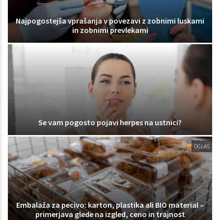
Najpogostejša vprašanja v povezavi z zobnimi luskami
in zobnimi prevlekami
Se vam pogosto pojavi herpes na ustnici?
OGLAS
Embalaža za pecivo: karton, plastika ali BIO material –
primerjava glede na izgled, ceno in trajnost