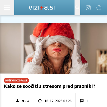
DUŠEVNO ZDRAVJE
Kako se soočiti s stresom pred prazniki?
16. 12. 2025 03.26
1
N.R.A.