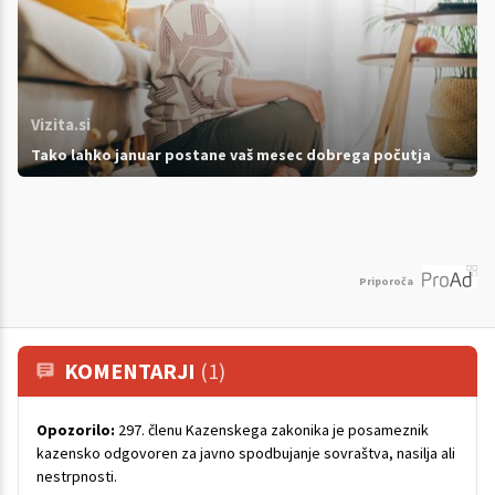
Vizita.si
Tako lahko januar postane vaš mesec dobrega počutja
Priporoča
KOMENTARJI
(1)
Opozorilo:
297. členu Kazenskega zakonika je posameznik
kazensko odgovoren za javno spodbujanje sovraštva, nasilja ali
nestrpnosti.