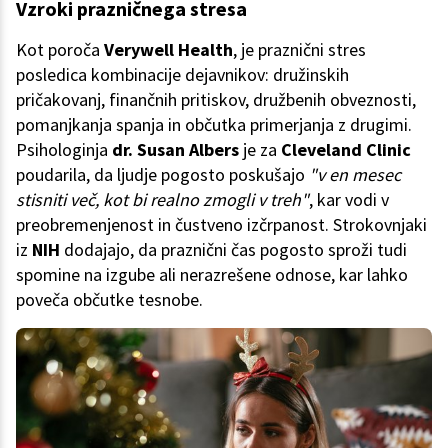
Vzroki prazničnega stresa
Kot poroča
Verywell Health
, je praznični stres
posledica kombinacije dejavnikov: družinskih
pričakovanj, finančnih pritiskov, družbenih obveznosti,
pomanjkanja spanja in občutka primerjanja z drugimi.
Psihologinja
dr. Susan Albers
je za
Cleveland Clinic
poudarila, da ljudje pogosto poskušajo
"v en mesec
stisniti več, kot bi realno zmogli v treh"
, kar vodi v
preobremenjenost in čustveno izčrpanost. Strokovnjaki
iz
NIH
dodajajo, da praznični čas pogosto sproži tudi
spomine na izgube ali nerazrešene odnose, kar lahko
poveča občutke tesnobe.