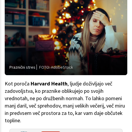
Praznični stres
FOTO: AdobeStock
Kot poroča
Harvard Health
, ljudje doživljajo več
zadovoljstva, ko praznike oblikujejo po svojih
vrednotah, ne po družbenih normah. To lahko pomeni
manj daril, več sprehodov, manj velikih večerij, več miru
in predvsem več prostora za to, kar vam daje občutek
topline.