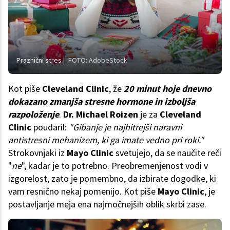
Praznični stres
FOTO: AdobeStock
Kot piše
Cleveland Clinic
, že
20 minut hoje dnevno
dokazano zmanjša stresne hormone in izboljša
razpoloženje
.
Dr. Michael Roizen
je za
Cleveland
Clinic
poudaril:
"Gibanje je najhitrejši naravni
antistresni mehanizem, ki ga imate vedno pri roki."
Strokovnjaki iz
Mayo Clinic
svetujejo, da se naučite reči
"
ne
", kadar je to potrebno. Preobremenjenost vodi v
izgorelost, zato je pomembno, da izbirate dogodke, ki
vam resnično nekaj pomenijo. Kot piše
Mayo Clinic
, je
postavljanje meja ena najmočnejših oblik skrbi zase.