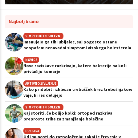
Najbolj brano
SIMPTOMI IN BOLEZNI
Imenujejo ga tihi ubijalec, saj pogosto ostane
neopažen: nenavadni simptomi visokega holesterola
NOVICE
Nove raziskave razkrivajo, katere bakterije na koži
privlačijo komarje
AKTIVNO ŽIVLJENJE
Kako pridobiti izklesan trebušček brez trebušnjakov:
vaje, ki res delujejo
SIMPTOMI IN BOLEZNI
Kaj storiti, če bolijo kolki: ortoped razkriva
preproste trike za zmanjšanje bolečine
PREBAVA
Od imunosti do razpoloženja: zakaj je črevesje v