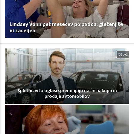
Lindsey Vonn pet mesecev po padcu: gleženj še
ni zaceljen
OGLAS
Spletni avto oglasi spreminjajo način nakupa in
prodaje avtomobilov