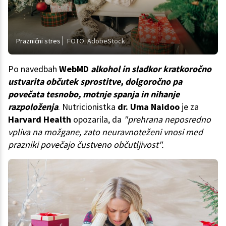
Praznični stres
FOTO: AdobeStock
Po navedbah
WebMD
alkohol in sladkor kratkoročno
ustvarita občutek sprostitve, dolgoročno pa
povečata tesnobo, motnje spanja in nihanje
razpoloženja
. Nutricionistka
dr. Uma Naidoo
je za
Harvard Health
opozarila, da
"prehrana neposredno
vpliva na možgane, zato neuravnoteženi vnosi med
prazniki povečajo čustveno občutljivost".