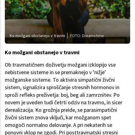
Ko možgani obstanejo v travmi
FOTO: Dreamstime
Ko možgani obstanejo v travmi
Ob travmatičnem doživetju možgani izklopijo vse
nebistvene sisteme in se premaknejo v ’nižje’
možganske sisteme. To aktivira simpatični živčni
sistem, signalizira sproščanje stresnih hormonov in
sproži refleks preživetja: boj, beg ali zamrznitev. Po
novem je uveden tudi četrti odziv na travmo, in sicer
derealizacija. Ko grožnja preide, se parasimpatični
živčni sistem znova vključi, kar možganom spet
omogoči normalno delovanje. A pri nekaterih se
ponovni vklop ne zgodi. Pri posttravmatski stresni