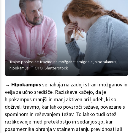
Trajne posledice travme na možgane: amigdala, hipotalamus,
hipokamus
FOTO: Shutterstock
→ Hipokampus
se nahaja na zadnji strani možganov in
velja za učno središče. Raziskave kažejo, da je
hipokampus manjši in manj aktiven pri ljudeh, ki so
doživeli travmo, kar lahko povzroči težave, povezane s
spominom in reševanjem težav. To lahko tudi oteži
razlikovanje med preteklostjo in sedanjostjo, kar
posameznika ohranja v stalnem stanju previdnosti ali