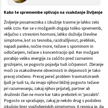
Kako te spremembe vplivajo na vsakdanje življenje
Življenje posameznika z izkušnje travme je lahko zelo
velik izziv. Ker se v možganih dogaja toliko sprememb,
vključno s stresnimi hormoni, lahko doživlja številne
simptome, kot so tesnoba, razdražljivost, prebliski,
napadi panike, nočne more, težave s spominom in
odločanjem, težave s koncentracijo ipd. Ker možgani
porabijo veliko energije za zaščito pred zaznanimi
grožnjami, se pogosto pojavlja tudi izčrpanost. Zbiranje
moči za vsakodnevne obveznosti in dejavnosti je tako
precej oteženo. Precej pereč problem travmatiziranih
ljudi je tudi ta, da imajo njihovi bližnji pogosto težave
pri razumevanju, zakaj njihov prijatelj, partner ali
družinski član ne more kar tako preboleti in ’pozabiti’.
Pogosto se sprašujejo, zakaj je nekdo drug s podobno
izkušnjo brez vseživljenjskih simptomov. A resnica je, da