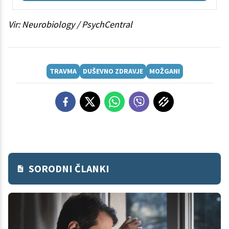
Vir: Neurobiology / PsychCentral
TRAVMA
DUŠEVNO ZDRAVJE
MOŽGANI
SORODNI ČLANKI