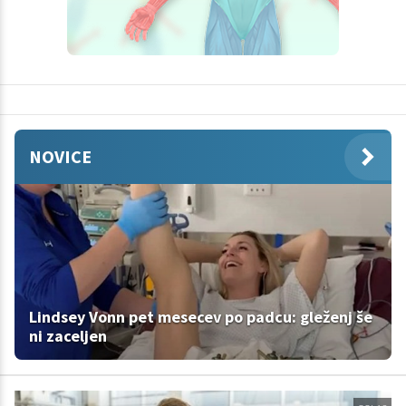
NOVICE
Lindsey Vonn pet mesecev po padcu: gleženj še
ni zaceljen