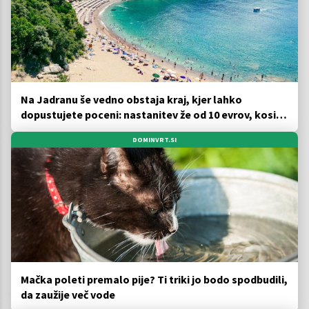
Na Jadranu še vedno obstaja kraj, kjer lahko
dopustujete poceni: nastanitev že od 10 evrov, kosilo
za pet evrov
DOMINVRT.SI
Mačka poleti premalo pije? Ti triki jo bodo spodbudili,
da zaužije več vode