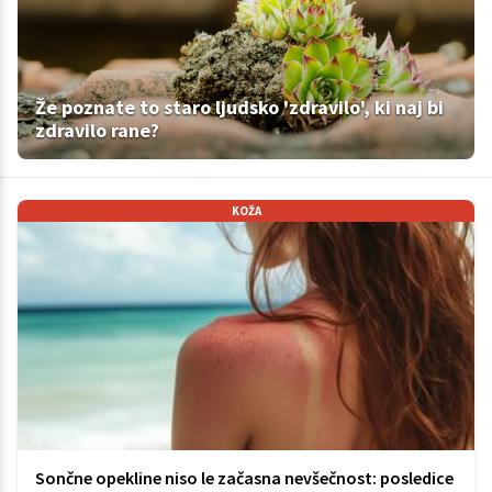
Že poznate to staro ljudsko 'zdravilo', ki naj bi
zdravilo rane?
KOŽA
Sončne opekline niso le začasna nevšečnost: posledice