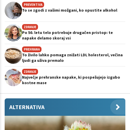
PREVENTIVA
To se zgodi z vašimi možgani, ko opustite alkohol
ZDRAVJE
Po 50. letu telo potrebuje drugačen pristop: te
napake delamo skoraj vsi
PREHRANA
To živilo lahko pomaga znižati LDL holesterol, večina
ljudi ga uživa premalo
ZDRAVJE
Največje prehranske napake, ki pospešujejo izgubo
kostne mase
ALTERNATIVA