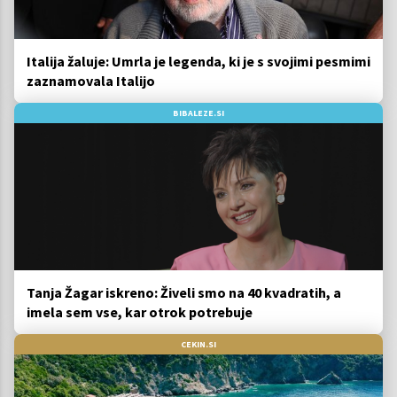
Italija žaluje: Umrla je legenda, ki je s svojimi pesmimi
zaznamovala Italijo
BIBALEZE.SI
Tanja Žagar iskreno: Živeli smo na 40 kvadratih, a
imela sem vse, kar otrok potrebuje
CEKIN.SI