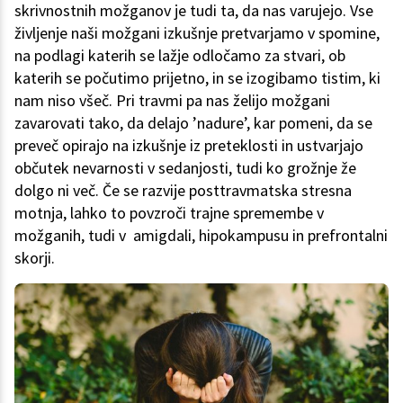
skrivnostnih možganov je tudi ta, da nas varujejo. Vse
življenje naši možgani izkušnje pretvarjamo v spomine,
na podlagi katerih se lažje odločamo za stvari, ob
katerih se počutimo prijetno, in se izogibamo tistim, ki
nam niso všeč. Pri travmi pa nas želijo možgani
zavarovati tako, da delajo ’nadure’, kar pomeni, da se
preveč opirajo na izkušnje iz preteklosti in ustvarjajo
občutek nevarnosti v sedanjosti, tudi ko grožnje že
dolgo ni več. Če se razvije posttravmatska stresna
motnja, lahko to povzroči trajne spremembe v
možganih, tudi v amigdali, hipokampusu in prefrontalni
skorji.