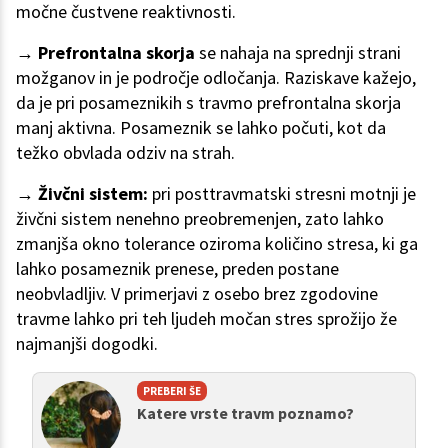
močne čustvene reaktivnosti.
→ Prefrontalna skorja
se nahaja na sprednji strani
možganov in je področje odločanja. Raziskave kažejo,
da je pri posameznikih s travmo prefrontalna skorja
manj aktivna. Posameznik se lahko počuti, kot da
težko obvlada odziv na strah.
→
Živčni sistem:
pri posttravmatski stresni motnji je
živčni sistem nenehno preobremenjen, zato lahko
zmanjša okno tolerance oziroma količino stresa, ki ga
lahko posameznik prenese, preden postane
neobvladljiv. V primerjavi z osebo brez zgodovine
travme lahko pri teh ljudeh močan stres sprožijo že
najmanjši dogodki.
PREBERI ŠE
Katere vrste travm poznamo?