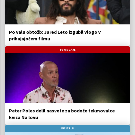
Po valu obtožb: Jared Leto izgubil vlogo v
prihajajočem filmu
TV ODDAJE
Peter Poles delil nasvete za bodoče tekmovalce
kviza Na lovu
VIZITA.SI