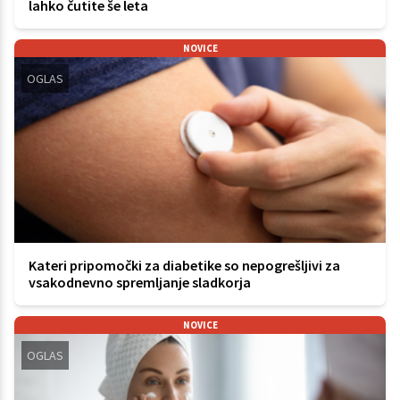
lahko čutite še leta
NOVICE
OGLAS
Kateri pripomočki za diabetike so nepogrešljivi za
vsakodnevno spremljanje sladkorja
NOVICE
OGLAS