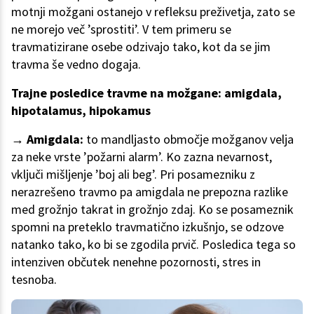
motnji možgani ostanejo v refleksu preživetja, zato se
ne morejo več ’sprostiti’. V tem primeru se
travmatizirane osebe odzivajo tako, kot da se jim
travma še vedno dogaja.
Trajne posledice travme na možgane: amigdala,
hipotalamus, hipokamus
→ Amigdala:
to mandljasto območje možganov velja
za neke vrste ’požarni alarm’. Ko zazna nevarnost,
vključi mišljenje ’boj ali beg’. Pri posamezniku z
nerazrešeno travmo pa amigdala ne prepozna razlike
med grožnjo takrat in grožnjo zdaj. Ko se posameznik
spomni na preteklo travmatično izkušnjo, se odzove
natanko tako, ko bi se zgodila prvič. Posledica tega so
intenziven občutek nenehne pozornosti, stres in
tesnoba.