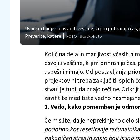
Uspešni ljudje so osvojili veščine, ki jim prihranijo ča
Preverite, katere.
FOTO: iStockphoto
Količina dela in marljivost včasih nim
osvojili veščine, ki jim prihranijo čas
uspešni nimajo. Od postavljanja prior
projektov ni treba zaključiti, sploh
stvari je tudi, da znajo reči ne. Odkri
zavihtite med tiste vedno nasmejane
1. Vedo, kako pomemben je odmo
Če mislite, da je neprekinjeno delo si
podobno kot resetiranje računalnika.
nakopičen stres in znajo bolj jasno ra