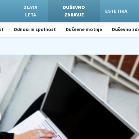
ZLATA
DUŠEVNO
ESTETIKA
LETA
ZDRAVJE
st
Odnosi in spolnost
Duševne motnje
Duševno zdr