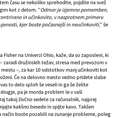
tem času se nekoliko sprehodite, pojdite na svež
ugim kot z delom. ''
Odmor je izjemno pomemben,
centrirano in učinkovito, v nasprotnem primeru
jenosti, kjer boste počasnejši in neučinkoviti
,'' še
la Fisher na Univerzi Ohio, kaže, da so zaposleni, ki
 – zaradi družinskih težav, stresa med prevozom v
mestu –, za kar 10 odstotkov manj učinkoviti kot
položeni. Če na delovno mesto vedno pridete slabe
 vas to delo sploh še veseli in ga še želite
a drugje, pa je morda problem le v vaši
aj takoj živčno sedete za računalnik, najprej
enjajte kakšno besedo in spijte kavo. Takšen
ta način boste pozabili na zunanje probleme, poleg