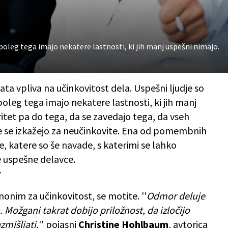
s, poleg tega imajo nekatere lastnosti, ki jih manj uspešni nimajo.
ata vpliva na učinkovitost dela. Uspešni ljudje so
, poleg tega imajo nekatere lastnosti, ki jih manj
itet pa do tega, da se zavedajo tega, da vseh
 če se izkažejo za neučinkovite. Ena od pomembnih
jte, katere so še navade, s katerimi se lahko
 uspešne delavce.
r
nonim za učinkovitost, se motite. ''
Odmor deluje
 Možgani takrat dobijo priložnost, da izločijo
zmišljati,
'' pojasni
Christine Hohlbaum
, avtorica