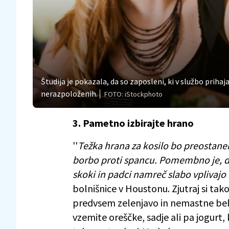
Študija je pokazala, da so zaposleni, ki v službo priha
nerazpoloženih.
FOTO: iStockphoto
3. Pametno izbirajte hrano
''
Težka hrana za kosilo bo preostan
borbo proti spancu. Pomembno je, da
skoki in padci namreč slabo vplivajo
bolnišnice v Houstonu. Zjutraj si tako
predvsem zelenjavo in nemastne belja
vzemite oreščke, sadje ali pa jogurt,