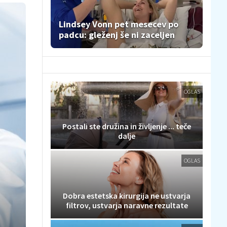
Lindsey Vonn pet mesecev po
padcu: gleženj še ni zaceljen
OGLAS
Postali ste družina in življenje ... teče
dalje
OGLAS
Dobra estetska kirurgija ne ustvarja
filtrov, ustvarja naravne rezultate