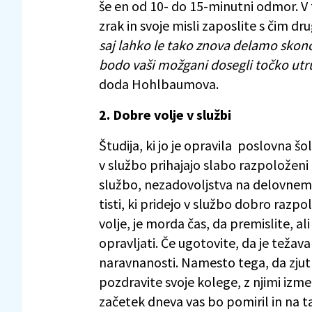
še en od 10- do 15-minutni odmor. V 
zrak in svoje misli zaposlite s čim dr
saj lahko le tako znova delamo skon
bodo vaši možgani dosegli točko utru
doda Hohlbaumova.
2. Dobre volje v službi
Študija, ki jo je opravila poslovna šo
v službo prihajajo slabo razpoloženi
službo, nezadovoljstva na delovnem 
tisti, ki pridejo v službo dobro raz
volje, je morda čas, da premislite, ali
opravljati. Če ugotovite, da je težav
naravnanosti. Namesto tega, da zjutr
pozdravite svoje kolege, z njimi izm
začetek dneva vas bo pomiril in na 