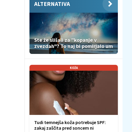
ALTERNATIVA
Ste že slišali za "kopanje v
zvezdah"? To naj bi pomirjalo um
KOŽA
Tudi temnejša koža potrebuje SPF:
zakaj zaščita pred soncem ni