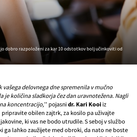
jajo dobro razpoloženi za kar 10 odstotkov bolj učinkoviti od
ek vašega delovnega dne spremenila v mučno
 je količina sladkorja čez dan uravnotežena. Nagli
 na koncentracijo,
'' pojasni
dr. Kari Kooi
iz
 pripravite obilen zajtrk, za kosilo pa uživajte
kovine, ki vas ne bodo utrudile. S seboj v službo
 ki ga lahko zaužijete med obroki, da nato ne boste