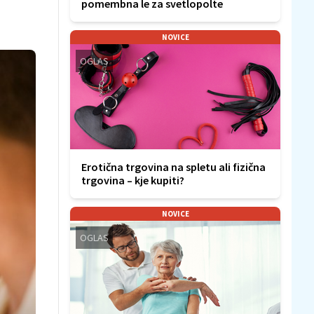
pomembna le za svetlopolte
NOVICE
OGLAS
Erotična trgovina na spletu ali fizična
trgovina – kje kupiti?
NOVICE
OGLAS