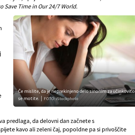
o Save Time in Our 24/7 World.
m
j
Če mislite, da je neprekinjeno delo sinonim za učinkovito
e
se motite.
FOTO: iStockphoto
 predlaga, da delovni dan začnete s
ete kavo ali zeleni čaj, popoldne pa si privoščite