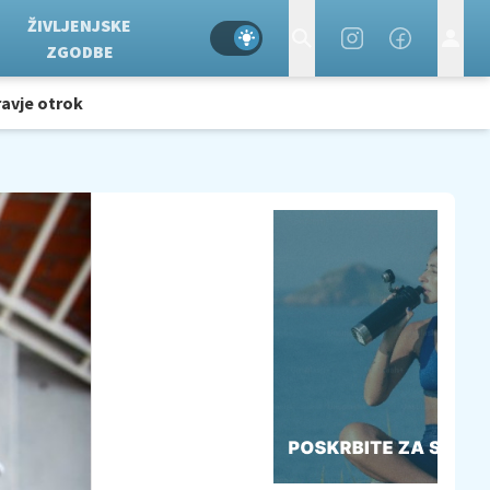
ŽIVLJENJSKE
ZGODBE
avje otrok