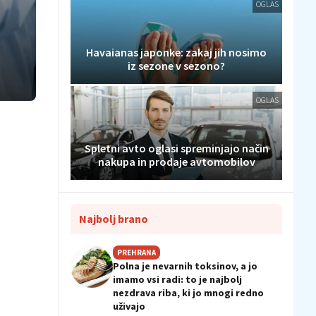
OGLAS
Havaianas japonke: zakaj jih nosimo
iz sezone v sezono?
OGLAS
Spletni avto oglasi spreminjajo način
nakupa in prodaje avtomobilov
Najbolj brano
PREHRANA
Polna je nevarnih toksinov, a jo
imamo vsi radi: to je najbolj
nezdrava riba, ki jo mnogi redno
uživajo