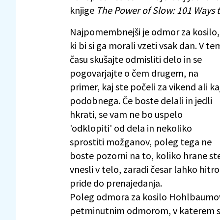
knjige
The Power of Slow: 101 Ways t
Najpomembnejši je odmor za kosilo,
ki bi si ga morali vzeti vsak dan. V te
času skušajte odmisliti delo in se
pogovarjajte o čem drugem, na
primer, kaj ste počeli za vikend ali ka
podobnega. Če boste delali in jedli
hkrati, se vam ne bo uspelo
'odklopiti' od dela in nekoliko
sprostiti možganov, poleg tega ne
boste pozorni na to, koliko hrane st
vnesli v telo, zaradi česar lahko hitro
pride do prenajedanja.
Poleg odmora za kosilo Hohlbaumova
petminutnim odmorom, v katerem spij