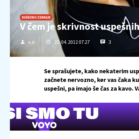
DUŠEVNO ZDRAVJE
V čem je skrivnost uspešnih
22. 04. 2012 07.27
3
K.B.
Se sprašujete, kako nekaterim uspe
začnete nervozno, ker vas čaka ku
uspešni, pa imajo še čas za kavo. V