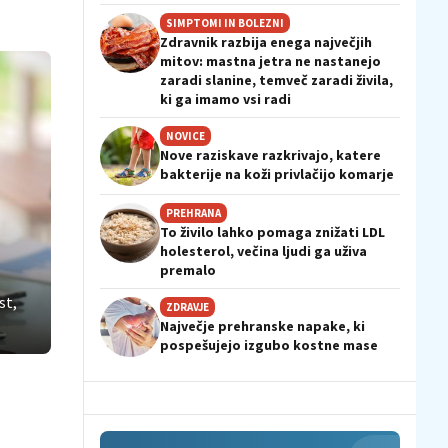
SIMPTOMI IN BOLEZNI
Zdravnik razbija enega največjih
mitov: mastna jetra ne nastanejo
zaradi slanine, temveč zaradi živila,
ki ga imamo vsi radi
NOVICE
Nove raziskave razkrivajo, katere
bakterije na koži privlačijo komarje
PREHRANA
To živilo lahko pomaga znižati LDL
holesterol, večina ljudi ga uživa
premalo
st,
ZDRAVJE
Največje prehranske napake, ki
pospešujejo izgubo kostne mase