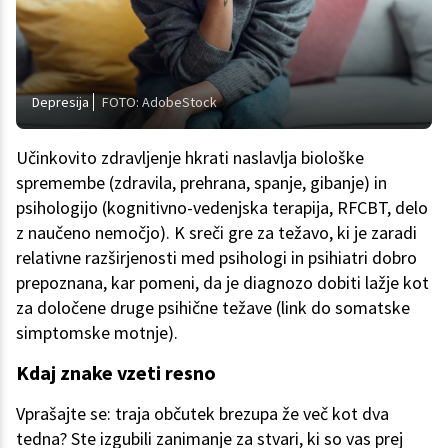
Depresija
FOTO: AdobeStock
Učinkovito zdravljenje hkrati naslavlja biološke
spremembe (zdravila, prehrana, spanje, gibanje) in
psihologijo (kognitivno-vedenjska terapija, RFCBT, delo
z naučeno nemočjo). K sreči gre za težavo, ki je zaradi
relativne razširjenosti med psihologi in psihiatri dobro
prepoznana, kar pomeni, da je diagnozo dobiti lažje kot
za določene druge psihične težave (link do somatske
simptomske motnje).
Kdaj znake vzeti resno
Vprašajte se: traja občutek brezupa že več kot dva
tedna? Ste izgubili zanimanje za stvari, ki so vas prej