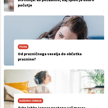
počutje
PSIHA
Od prazničnega veselja do občutka
praznine?
DUŠEVNO ZDRAVJE
Tako lahko januar postane vaš mesec