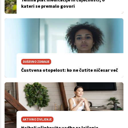
kateri se premalo govori
DUŠEVNO ZDRAVJE
Čustvena otopelost: ko ne čutite ničesar več
AKTIVNO ŽIVLJENJE
Najbolj učinkovite vadbe za lajšanje