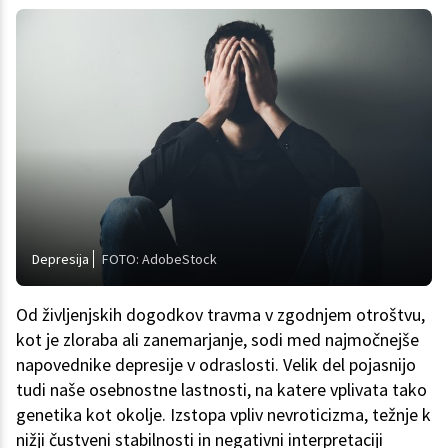
Depresija
FOTO: AdobeStock
Od življenjskih dogodkov travma v zgodnjem otroštvu,
kot je zloraba ali zanemarjanje, sodi med najmočnejše
napovednike depresije v odraslosti. Velik del pojasnijo
tudi naše osebnostne lastnosti, na katere vplivata tako
genetika kot okolje. Izstopa vpliv nevroticizma, težnje k
nižji čustveni stabilnosti in negativni interpretaciji