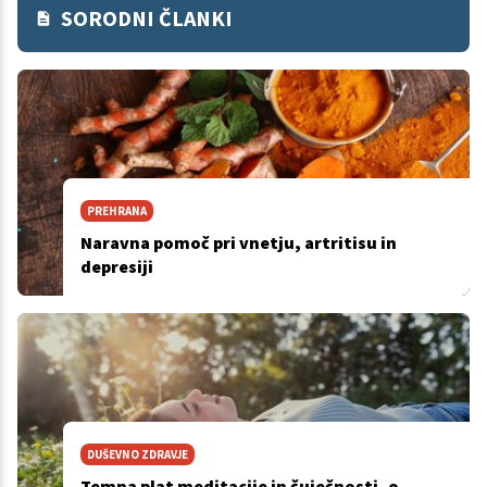
SORODNI ČLANKI
PREHRANA
Naravna pomoč pri vnetju, artritisu in
depresiji
DUŠEVNO ZDRAVJE
Temna plat meditacije in čuječnosti, o