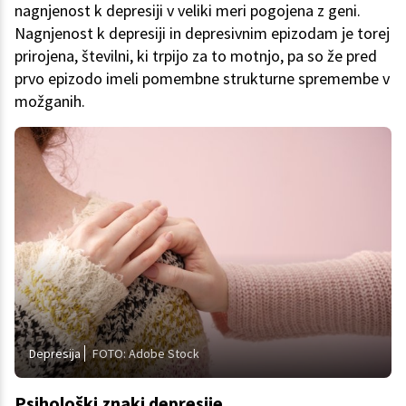
nagnjenost k depresiji v veliki meri pogojena z geni.
Nagnjenost k depresiji in depresivnim epizodam je torej
prirojena, številni, ki trpijo za to motnjo, pa so že pred
prvo epizodo imeli pomembne strukturne spremembe v
možganih.
Depresija
FOTO: Adobe Stock
Psihološki znaki depresije