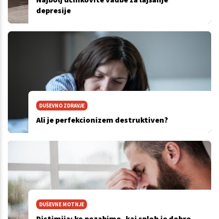
depresije
DUŠEVNO ZDRAVJE
Ali je perfekcionizem destruktiven?
DUŠEVNE MOTNJE
Distimija: ko pozabimo, kaj sploh je dobro