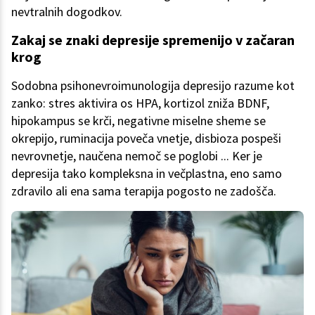
nevtralnih dogodkov.
Zakaj se znaki depresije spremenijo v začaran
krog
Sodobna psihonevroimunologija depresijo razume kot
zanko: stres aktivira os HPA, kortizol zniža BDNF,
hipokampus se krči, negativne miselne sheme se
okrepijo, ruminacija poveča vnetje, disbioza pospeši
nevrovnetje, naučena nemoč se poglobi ... Ker je
depresija tako kompleksna in večplastna, eno samo
zdravilo ali ena sama terapija pogosto ne zadošča.