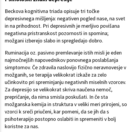
Beckova kognitivna triada opisuje tri točke
depresivnega mišljenja: negativen pogled nase, na svet
in na prihodnost. Pri depresivnih je merljivo povišana
negativna pristranskost pozornosti in spomina;
možgani izberejo slabo in spregledajo dobro.
Ruminacija oz. pasivno premlevanje istih misli je eden
najmočnejših napovednikov ponovnega poslabšanja
simptomov. Če zdravila naslovijo fizično neravnovesje v
možganih, se terapija velikokrat izkaže za zelo
učinkovito pri spreminjanju negativnih miselnih vzorcev.
Za depresijo se velikokrat skriva naučena nemoč,
prepričanje, da nima smisla poskušati. In če sta
možganska kemija in struktura v veliki meri prirojeni, so
vzorci k sreči priučeni, kar pomeni, da se jih da s
psihoterapijo postopno oslabiti in spremeniti v bolj
koristne za nas.