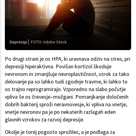
Depresija
FOTO: Adobe Stock
Po drugi strani je os HPA, ki uravnava odziv na stres, pri
depresiji hiperaktivna. Povišan kortizol škoduje
nevronom in zmanjšuje nevroplastičnost, vzrok za tako
delovanje pa so lahko tudi zgodnje travme, ki lahko to
os trajno reprogramirajo. Vzporedno na slabo počutje
vpliva še os črevesje–možgani. Pomanjkanje določenih
dobrih bakterij sproži neravnovesje, ki vpliva na vnetje,
vnetje nevronov pa je po nekaterih razlagah eden
glavnih vzrokov za razvoj depresije.
Okolje je torej pogosto sprožilec, a je podlaga za