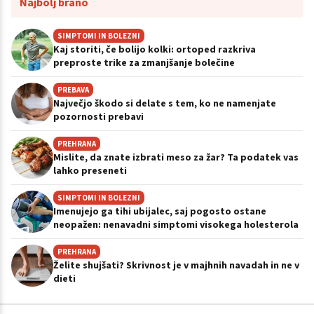
Najbolj brano
SIMPTOMI IN BOLEZNI
Kaj storiti, če bolijo kolki: ortoped razkriva
preproste trike za zmanjšanje bolečine
PREBAVA
Največjo škodo si delate s tem, ko ne namenjate
pozornosti prebavi
PREHRANA
Mislite, da znate izbrati meso za žar? Ta podatek vas
lahko preseneti
SIMPTOMI IN BOLEZNI
Imenujejo ga tihi ubijalec, saj pogosto ostane
neopažen: nenavadni simptomi visokega holesterola
PREHRANA
Želite shujšati? Skrivnost je v majhnih navadah in ne v
dieti