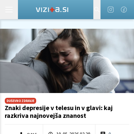
DUŠEVNO ZDRAVJE
Znaki depresije v telesu in v glavi: kaj
razkriva najnovejša znanost
10. 05. 2026 03.38
0