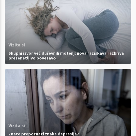
Vizita.si
Skupni izvor več duševnih motenj: nova raziskava razkriva
presenetljivo povezavo
Vizita.si
Znate prepoznati znake depresije?