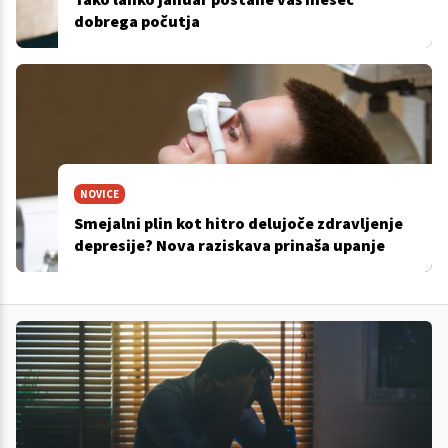
dobrega počutja
NOVICE
Smejalni plin kot hitro delujoče zdravljenje
depresije? Nova raziskava prinaša upanje