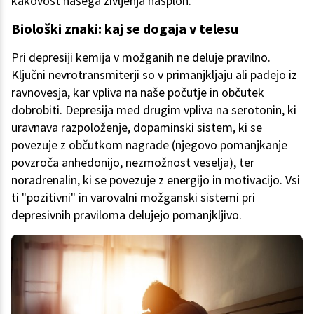
kakovost našega življenja nasploh.
Biološki znaki: kaj se dogaja v telesu
Pri depresiji kemija v možganih ne deluje pravilno.
Ključni nevrotransmiterji so v primanjkljaju ali padejo iz
ravnovesja, kar vpliva na naše počutje in občutek
dobrobiti. Depresija med drugim vpliva na serotonin, ki
uravnava razpoloženje, dopaminski sistem, ki se
povezuje z občutkom nagrade (njegovo pomanjkanje
povzroča anhedonijo, nezmožnost veselja), ter
noradrenalin, ki se povezuje z energijo in motivacijo. Vsi
ti "pozitivni" in varovalni možganski sistemi pri
depresivnih praviloma delujejo pomanjkljivo.