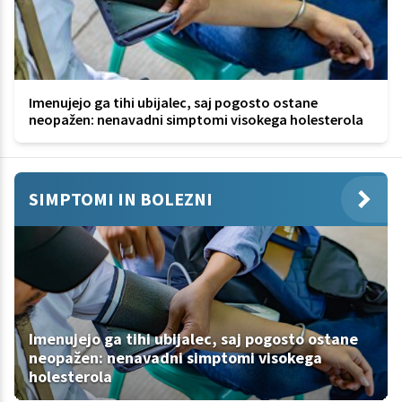
Imenujejo ga tihi ubijalec, saj pogosto ostane
neopažen: nenavadni simptomi visokega holesterola
SIMPTOMI IN BOLEZNI
Imenujejo ga tihi ubijalec, saj pogosto ostane
neopažen: nenavadni simptomi visokega
holesterola