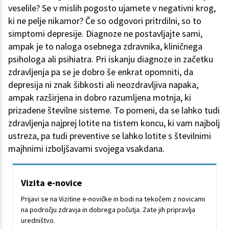
veselile? Se v mislih pogosto ujamete v negativni krog,
ki ne pelje nikamor? Če so odgovori pritrdilni, so to
simptomi depresije. Diagnoze ne postavljajte sami,
ampak je to naloga osebnega zdravnika, kliničnega
psihologa ali psihiatra. Pri iskanju diagnoze in začetku
zdravljenja pa se je dobro še enkrat opomniti, da
depresija ni znak šibkosti ali neozdravljiva napaka,
ampak razširjena in dobro razumljena motnja, ki
prizadene številne sisteme. To pomeni, da se lahko tudi
zdravljenja najprej lotite na tistem koncu, ki vam najbolj
ustreza, pa tudi preventive se lahko lotite s številnimi
majhnimi izboljšavami svojega vsakdana.
Vizita e-novice
Prijavi se na Vizitine e-novičke in bodi na tekočem z novicami
na področju zdravja in dobrega počutja. Zate jih pripravlja
uredništvo.