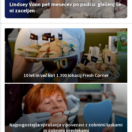
Lindsey Vonn pet mesecev po padcu: gleženj še
ni zaceljen
10 let in več kot 1.300 lokacij Fresh Corner
Najpogostejša vprašanja v povezavi z zobnimi luskami
in zobnimi prevlekami