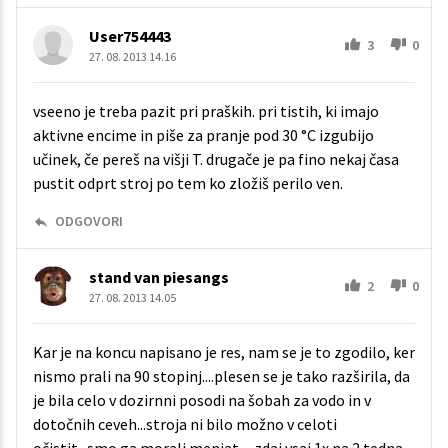
User754443
3
0
27. 08. 2013 14.16
vseeno je treba pazit pri praških. pri tistih, ki imajo
aktivne encime in piše za pranje pod 30 °C izgubijo
učinek, če pereš na višji T. drugače je pa fino nekaj časa
pustit odprt stroj po tem ko zložiš perilo ven.
ODGOVORI
stand van piesangs
2
0
27. 08. 2013 14.05
Kar je na koncu napisano je res, nam se je to zgodilo, ker
nismo prali na 90 stopinj....plesen se je tako razširila, da
je bila celo v dozirnni posodi na šobah za vodo in v
dotočnih ceveh...stroja ni bilo možno v celoti