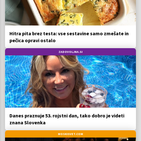
Hitra pita brez testa: vse sestavine samo zmešate in
pečica opravi ostalo
ZADOVOLJNA.SI
Danes praznuje 53. rojstni dan, tako dobro je videti
znana Slovenka
MOSKISVET.COM