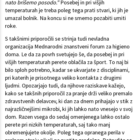
nato brišemo posodo."
Posebej in pri višjih
temperaturah je treba poleg tega prati stvari, ki jih je
umazal bolnik. Na koncu si ne smemo pozabiti umiti
roke.
S takšnimi priporočili se strinja tudi nevladna
organizacija Mednarodni znanstveni forum za higieno
doma. Le da za povrh svetujejo še, da posebej in pri
višjih temperaturah perete oblačila za šport. To naj bi
bilo sploh potrebno, kadar se ukvarjate z disciplinami,
pri katerih je prisotnega veliko kontakta z drugimi
ljudmi. Opozarjajo tudi, da njihove raziskave kažejo,
kako se takšnih priporočil za pranje drži veliko premalo
zdravstvenih delavcev, ki dan za dnem prihajajo v stik z
najrazličnejšimi mikrobi, ki jih lahko nato vnesejo v svoj
dom. Razen vsega do sedaj omenjenega lahko ostalo
perete pri nizkih temperaturah, saj tako manj
obremenjujete okolje. Poleg tega opranega perila v