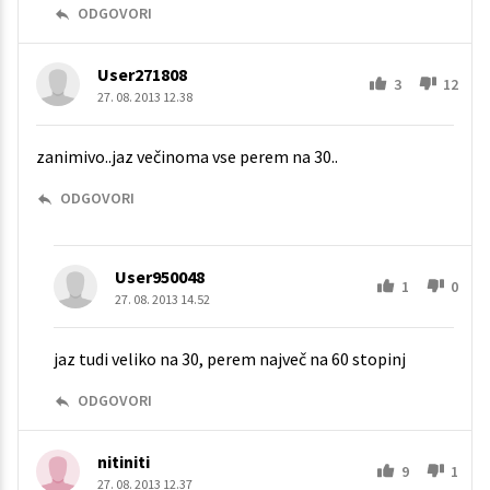
ODGOVORI
User271808
3
12
27. 08. 2013 12.38
zanimivo..jaz večinoma vse perem na 30..
ODGOVORI
User950048
1
0
27. 08. 2013 14.52
jaz tudi veliko na 30, perem največ na 60 stopinj
ODGOVORI
nitiniti
9
1
27. 08. 2013 12.37