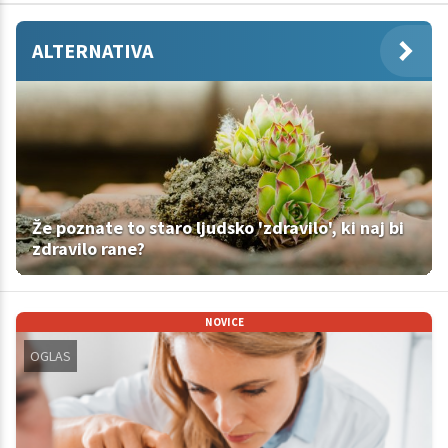
ALTERNATIVA
Že poznate to staro ljudsko 'zdravilo', ki naj bi
zdravilo rane?
NOVICE
OGLAS