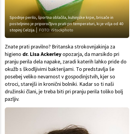
Spodnje perilo, športna oblačila, kuhinjske krpe, brisače in
posteljnino je priporočljivo prati pri temperaturi, ki je višja od 40
stopinj Celzija.
FOTO: iStockphoto
Znate prati pravilno? Britanska strokovnjakinja za
higieno
dr. Lisa Ackerley
opozarja, da marsikdo pri
pranju perila dela napake, zaradi katerih lahko pride do
okužb s škodljivimi bakterijami. To predstavlja še
posebej veliko nevarnost v gospodinjstvih, kjer so
otroci, starejši in kronični bolniki. Kadar so ti naši
družinski člani, je treba biti pri pranju perila toliko bolj
pazljiv.