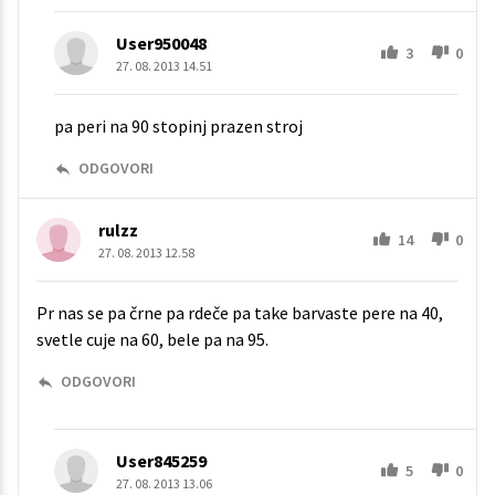
User950048
3
0
27. 08. 2013 14.51
pa peri na 90 stopinj prazen stroj
ODGOVORI
rulzz
14
0
27. 08. 2013 12.58
Pr nas se pa črne pa rdeče pa take barvaste pere na 40,
svetle cuje na 60, bele pa na 95.
ODGOVORI
User845259
5
0
27. 08. 2013 13.06