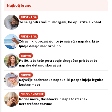
Najbolj brano
PREVENTIVA
To se zgodi z vašimi možgani, ko opustite alkohol
PREVENTIVA
Zdravniki opozarjajo: to je največja napaka, ki jo
ljudje delajo med vročino
ZDRAVJE
Po 50. letu telo potrebuje drugačen pristop: te
napake delamo skoraj vsi
ZDRAVJE
Največje prehranske napake, ki pospešujejo izgubo
kostne mase
DUŠEVNE MOTNJE
Nočne more, flashbacki in napetost: znaki
nerazrešene travme