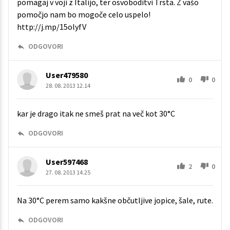
pomagaj v voji z Italijo, ter osvoboditvi Trsta. Z vašo
pomočjo nam bo mogoče celo uspelo!
http://j.mp/15olyfV
ODGOVORI
User479580
0
0
28. 08. 2013 12.14
kar je drago itak ne smeš prat na več kot 30°C
ODGOVORI
User597468
2
0
27. 08. 2013 14.25
Na 30°C perem samo kakšne občutljive jopice, šale, rute.
ODGOVORI