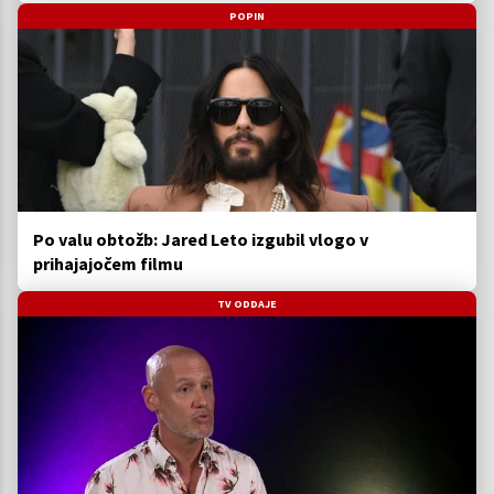
POPIN
Po valu obtožb: Jared Leto izgubil vlogo v
prihajajočem filmu
TV ODDAJE