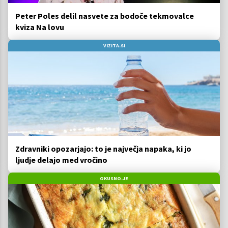
Peter Poles delil nasvete za bodoče tekmovalce
kviza Na lovu
VIZITA.SI
Zdravniki opozarjajo: to je največja napaka, ki jo
ljudje delajo med vročino
OKUSNO.JE