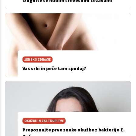
Izognite se hudim črevesnim težavam!
ŽENSKO ZDRAVJE
Vas srbi in peče tam spodaj?
OKUŽBE IN ZASTRUPITVE
Prepoznajte prve znake okužbe z bakterijo E.