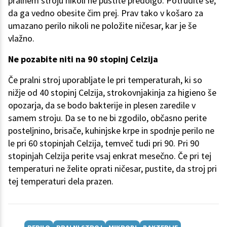
pralnem stroju nikoli ne pustite predolgo. Potrudite se,
da ga vedno obesite čim prej. Prav tako v košaro za
umazano perilo nikoli ne položite ničesar, kar je še
vlažno.
Ne pozabite niti na 90 stopinj Celzija
Če pralni stroj uporabljate le pri temperaturah, ki so
nižje od 40 stopinj Celzija, strokovnjakinja za higieno še
opozarja, da se bodo bakterije in plesen zaredile v
samem stroju. Da se to ne bi zgodilo, občasno perite
posteljnino, brisače, kuhinjske krpe in spodnje perilo ne
le pri 60 stopinjah Celzija, temveč tudi pri 90. Pri 90
stopinjah Celzija perite vsaj enkrat mesečno. Če pri tej
temperaturi ne želite oprati ničesar, pustite, da stroj pri
tej temperaturi dela prazen.