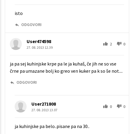
isto
ODGOVORI
User474598
2
0
27. 08. 2013 12.39
ja pa sej kuhinjske krpe pa le ja kuhaš, če jih ne so vse
črne pa umazane bolj ko greo ven kuker pa k so še not....
ODGOVORI
User271808
0
0
27. 08. 2013 13.07
ja kuhinjske pa belo..pisane pa na 30..