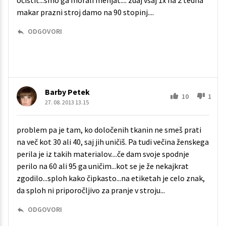
očistit...smo ga morali menjat.... zdaj vsaj 1x na 2 tedna
makar prazni stroj damo na 90 stopinj....
ODGOVORI
Barby Petek
10
1
27. 08. 2013 13.15
problem pa je tam, ko določenih tkanin ne smeš prati
na več kot 30 ali 40, saj jih uničiš. Pa tudi večina ženskega
perila je iz takih materialov....če dam svoje spodnje
perilo na 60 ali 95 ga uničim...kot se je že nekajkrat
zgodilo...sploh kako čipkasto...na etiketah je celo znak,
da sploh ni priporočljivo za pranje v stroju...
ODGOVORI