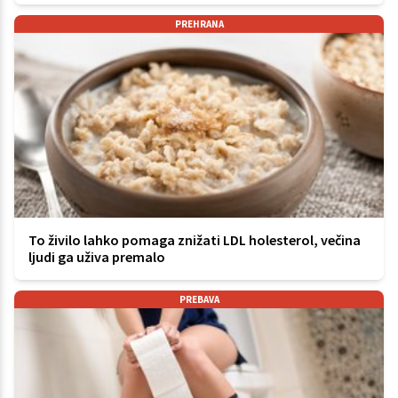
PREHRANA
To živilo lahko pomaga znižati LDL holesterol, večina
ljudi ga uživa premalo
PREBAVA