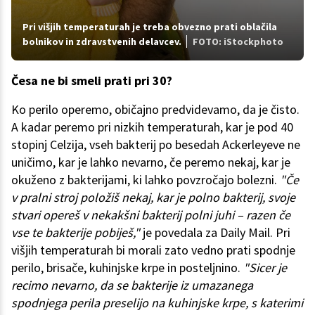
Pri višjih temperaturah je treba obvezno prati oblačila
bolnikov in zdravstvenih delavcev.
FOTO: iStockphoto
Česa ne bi smeli prati pri 30?
Ko perilo operemo, običajno predvidevamo, da je čisto.
A kadar peremo pri nizkih temperaturah, kar je pod 40
stopinj Celzija, vseh bakterij po besedah Ackerleyeve ne
uničimo, kar je lahko nevarno, če peremo nekaj, kar je
okuženo z bakterijami, ki lahko povzročajo bolezni.
"Če
v pralni stroj položiš nekaj, kar je polno bakterij, svoje
stvari opereš v nekakšni bakterij polni juhi – razen če
vse te bakterije pobiješ,"
je povedala za Daily Mail. Pri
višjih temperaturah bi morali zato vedno prati spodnje
perilo, brisače, kuhinjske krpe in posteljnino.
"Sicer je
recimo nevarno, da se bakterije iz umazanega
spodnjega perila preselijo na kuhinjske krpe, s katerimi