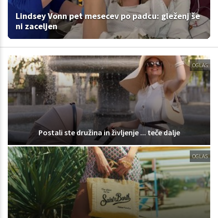
Lindsey Vonn pet mesecev po padcu: gleženj še
ni zaceljen
OGLAS
Postali ste družina in življenje ... teče dalje
OGLAS