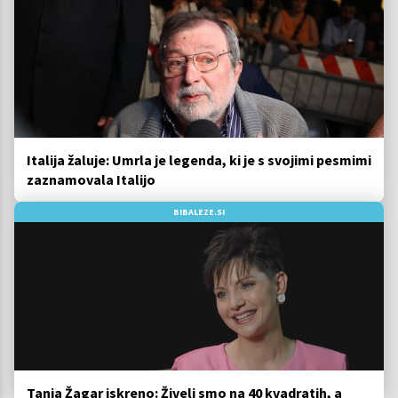
Italija žaluje: Umrla je legenda, ki je s svojimi pesmimi
zaznamovala Italijo
BIBALEZE.SI
Tanja Žagar iskreno: Živeli smo na 40 kvadratih, a