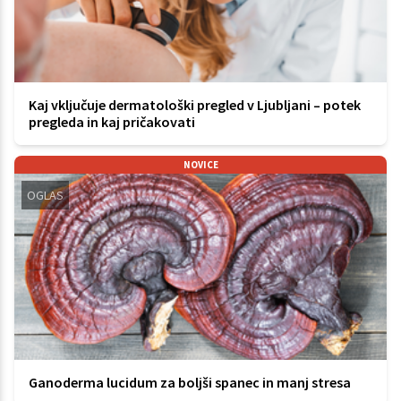
Kaj vključuje dermatološki pregled v Ljubljani – potek
pregleda in kaj pričakovati
NOVICE
OGLAS
Ganoderma lucidum za boljši spanec in manj stresa