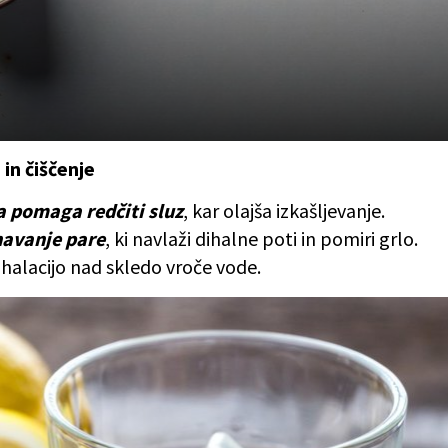
 in čiščenje
a pomaga redčiti sluz
, kar olajša izkašljevanje.
havanje pare
, ki navlaži dihalne poti in pomiri grlo.
nhalacijo nad skledo vroče vode.