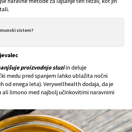
še naravne metode za lajšanje teh težav, kot jih
ali.
imunski sistem?
rjevalec
njšuje proizvodnjo sluzi
in deluje
lički medu pred spanjem lahko ublažita nočni
ših od enega leta). Verywellhealth dodaja, da je
 ali limono med najbolj učinkovitimi naravnimi