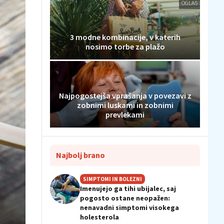
OGLAS
3 modne kombinacije, v katerih
nosimo torbe za plažo
Najpogostejša vprašanja v povezavi z
zobnimi luskami in zobnimi
prevlekami
Najbolj brano
SIMPTOMI IN BOLEZNI
Imenujejo ga tihi ubijalec, saj
pogosto ostane neopažen:
nenavadni simptomi visokega
holesterola