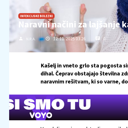
INFEKCIJSKE BOLEZNI
Naravni načini za lajšanje k
12. 11. 2025 03.26
0
N.R.A.
Kašelj in vneto grlo sta pogosta 
dihal. Čeprav obstajajo številna z
naravnim rešitvam, ki so varne, d