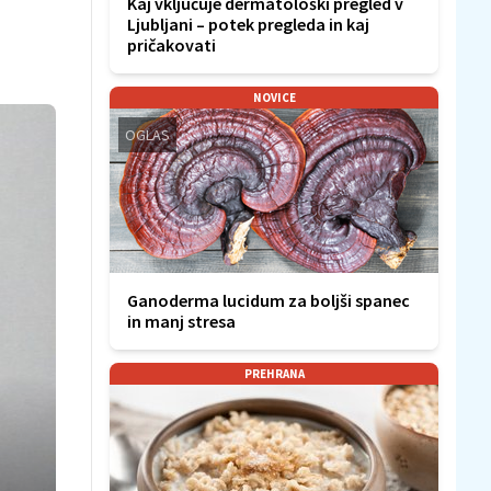
Kaj vključuje dermatološki pregled v
Ljubljani – potek pregleda in kaj
pričakovati
NOVICE
OGLAS
Ganoderma lucidum za boljši spanec
in manj stresa
PREHRANA