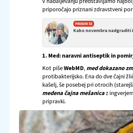
V nadaljevanju predstavljamo najbolj
priporočajo priznani zdravstveni port
PREBERI ŠE
Kako novembra nadgraditi 
1. Med: naravni antiseptik in pomi
Kot piše
WebMD
,
med dokazano zma
protibakterijsko. Ena do dve čajni ž
kašelj, še posebej pri otrocih (starej
medena čajna mešanica
z ingverjem
pripravki.