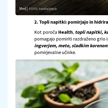
Med
FOTO: AdobeStock
2. Topli napitki: pomirjajo in hidrir
Kot poroča
Health
,
topli napitki, k
pomagajo pomiriti razdraženo grlo in
ingverjem, meto, sladkim korenom
pomirjevalne učinke.