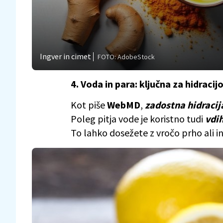
Ingver in cimet
FOTO: AdobeStock
4. Voda in para: ključna za hidracijo
Kot piše
WebMD
,
zadostna hidracij
Poleg pitja vode je koristno tudi
vdi
To lahko dosežete z vročo prho ali i