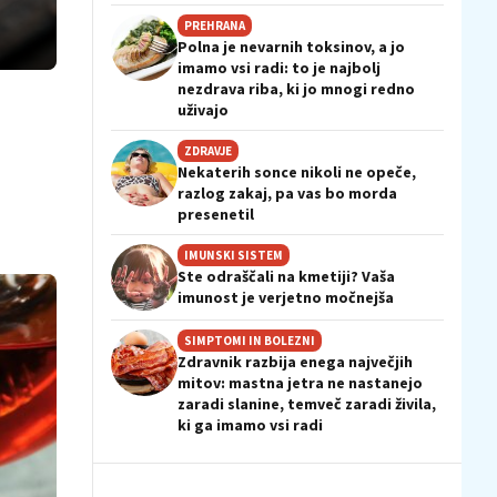
PREHRANA
Polna je nevarnih toksinov, a jo
imamo vsi radi: to je najbolj
nezdrava riba, ki jo mnogi redno
uživajo
ZDRAVJE
Nekaterih sonce nikoli ne opeče,
razlog zakaj, pa vas bo morda
presenetil
IMUNSKI SISTEM
Ste odraščali na kmetiji? Vaša
imunost je verjetno močnejša
SIMPTOMI IN BOLEZNI
Zdravnik razbija enega največjih
mitov: mastna jetra ne nastanejo
zaradi slanine, temveč zaradi živila,
ki ga imamo vsi radi