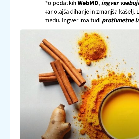
Po podatkih
WebMD
,
ingver vsebuje
kar olajša dihanje in zmanjša kašelj.
medu. Ingver ima tudi
protivnetne l