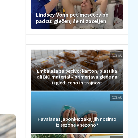
Lindsey Vonn pet mesecev po
padcu: gleženj še ni zaceljen
OGLAS
Embalaža za pecivo: karton, plastika
ali BIO material – primerjava glede na
izgled, ceno in trajnost
OGLAS
Havaianas japonke: zakaj jih nosimo
iz sezone v sezono?