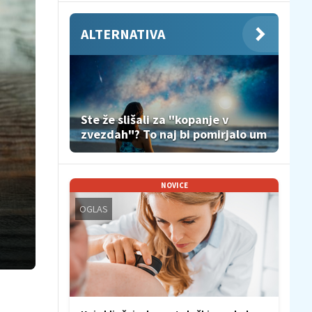
ALTERNATIVA
Ste že slišali za "kopanje v
zvezdah"? To naj bi pomirjalo um
NOVICE
OGLAS