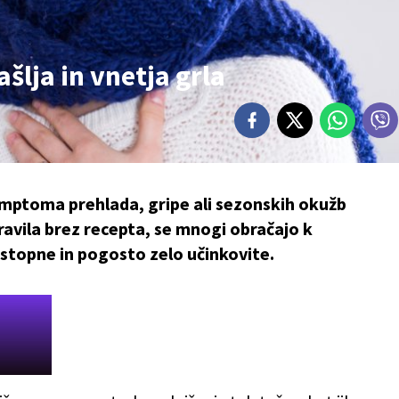
ašlja in vnetja grla
simptoma prehlada, gripe ali sezonskih okužb
dravila brez recepta, se mnogi obračajo k
ostopne in pogosto zelo učinkovite.