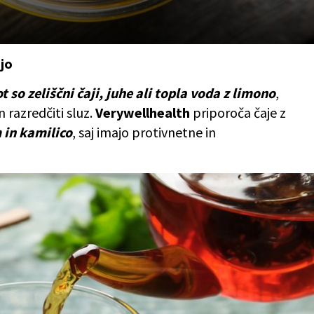
ajo
ot so zeliščni čaji, juhe ali topla voda z limono
,
 razredčiti sluz.
Verywellhealth
priporoča čaje z
 in kamilico
, saj imajo protivnetne in