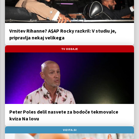
Vrnitev Rihanne? A$AP Rocky razkril: V studiu je,
pripravlja nekaj velikega
TV ODDAJE
Peter Poles delil nasvete za bodoče tekmovalce
kviza Na lovu
VIZITA.SI