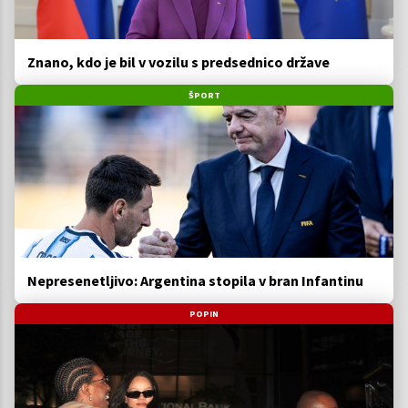
Znano, kdo je bil v vozilu s predsednico države
ŠPORT
Nepresenetljivo: Argentina stopila v bran Infantinu
POPIN