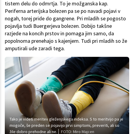
tistem delu do odmrtja. To je možganska kap.
Periferna arterijska bolezen pa se po navadi pojavi v
nogah, torej pride do gangrene. Pri mladih se pogosto
pojavlja tudi Buergerjeva bolezen. Dobijo takšne
razjede na koncih prstov in pomaga jim samo, da
popolnoma prenehajo s kajenjem. Tudi pri mladih so že
amputirali ude zaradi tega.
Tako je videti meritev gleženjskega indeksa. S to meritvijo pa je
mogoče, še preden se pojavijo prvi simptomi, preveriti, ali so
žile dobro prehodne ali ne.
FOTO: Miro Majcen