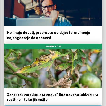
Ko imajo dovolj, preprosto odidejo: to znamenje
najpogosteje da odpoved
DOMINVRT.SI
Zakaj vaš paradižnik propada? Ena napaka lahko uniči
rastline – tako jih rešite