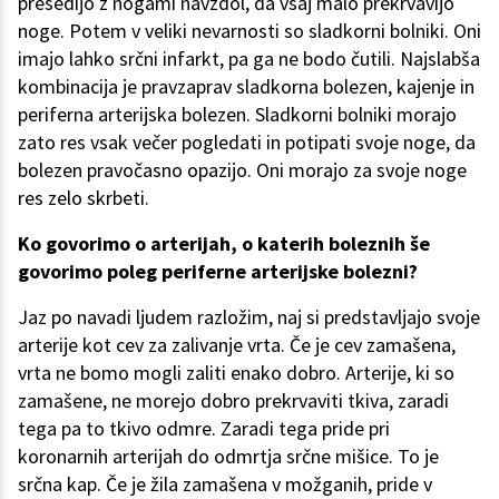
presedijo z nogami navzdol, da vsaj malo prekrvavijo
noge. Potem v veliki nevarnosti so sladkorni bolniki. Oni
imajo lahko srčni infarkt, pa ga ne bodo čutili. Najslabša
kombinacija je pravzaprav sladkorna bolezen, kajenje in
periferna arterijska bolezen. Sladkorni bolniki morajo
zato res vsak večer pogledati in potipati svoje noge, da
bolezen pravočasno opazijo. Oni morajo za svoje noge
res zelo skrbeti.
Ko govorimo o arterijah, o katerih boleznih še
govorimo poleg periferne arterijske bolezni?
Jaz po navadi ljudem razložim, naj si predstavljajo svoje
arterije kot cev za zalivanje vrta. Če je cev zamašena,
vrta ne bomo mogli zaliti enako dobro. Arterije, ki so
zamašene, ne morejo dobro prekrvaviti tkiva, zaradi
tega pa to tkivo odmre. Zaradi tega pride pri
koronarnih arterijah do odmrtja srčne mišice. To je
srčna kap. Če je žila zamašena v možganih, pride v