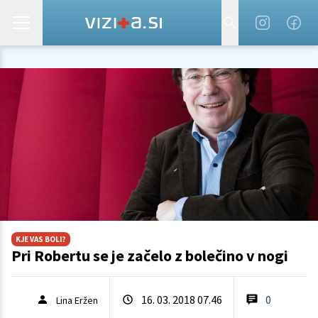
KJE VAS BOLI?
Pri Robertu se je začelo z bolečino v nogi
16. 03. 2018 07.46
0
Lina Eržen