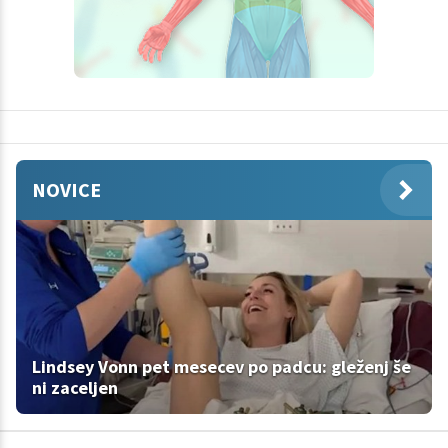
NOVICE
Lindsey Vonn pet mesecev po padcu: gleženj še
ni zaceljen