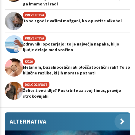
ga imamo vsi radi
PREVENTIVA
To se zgodi z vašimi možgani, ko opustite alkohol
PREVENTIVA
Zdravniki opozarjajo: to je največja napaka, ki jo
ljudje delajo med vročino
KOŽA
Melanom, bazalnocelični ali ploščatocelični rak? To so
ključne razlike, ki jih morate poznati
DOLGOŽIVOST
Želite živeti dlje? Poskrbite za svoj timus, pravijo
strokovnjaki
ALTERNATIVA