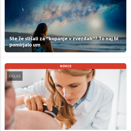
Ste že slišali za "kopanje v zvezdah"? To naj bi
pomirjalo um
NOVICE
OGLAS