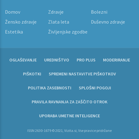
Domov
Zdravje
Bolezni
Žensko zdravje
Zlata leta
Duševno zdravje
Estetika
Življenjske zgodbe
OGLAŠEVANJE
UREDNIŠTVO
PRO PLUS
MODERIRANJE
PIŠKOTKI
SPREMENI NASTAVITVE PIŠKOTKOV
POLITIKA ZASEBNOSTI
SPLOŠNI POGOJI
PRAVILA RAVNANJA ZA ZAŠČITO OTROK
UPORABA UMETNE INTELIGENCE
ISSN 2630-1679 © 2021, Vizita.si, Vse pravice pridržane