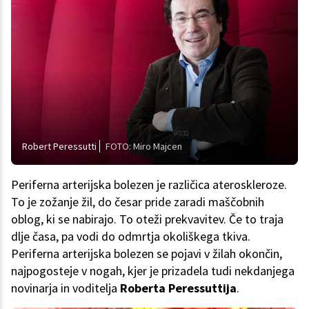
Robert Peressutti
FOTO: Miro Majcen
Periferna arterijska bolezen je različica ateroskleroze.
To je zožanje žil, do česar pride zaradi maščobnih
oblog, ki se nabirajo. To oteži prekvavitev. Če to traja
dlje časa, pa vodi do odmrtja okoliškega tkiva.
Periferna arterijska bolezen se pojavi v žilah okončin,
najpogosteje v nogah, kjer je prizadela tudi nekdanjega
novinarja in voditelja
Roberta Peressuttija
.