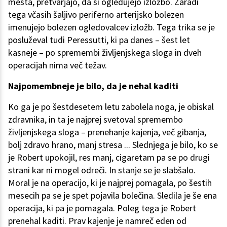
mesta, pretvarjajo, da si ogledujejo izložbo. Zaradi
tega včasih šaljivo periferno arterijsko bolezen
imenujejo bolezen ogledovalcev izložb. Tega trika se je
posluževal tudi Peressutti, ki pa danes – šest let
kasneje – po spremembi življenjskega sloga in dveh
operacijah nima več težav.
Najpomembneje je bilo, da je nehal kaditi
Ko ga je po šestdesetem letu zabolela noga, je obiskal
zdravnika, in ta je najprej svetoval spremembo
življenjskega sloga – prenehanje kajenja, več gibanja,
bolj zdravo hrano, manj stresa ... Slednjega je bilo, ko se
je Robert upokojil, res manj, cigaretam pa se po drugi
strani kar ni mogel odreči. In stanje se je slabšalo.
Moral je na operacijo, ki je najprej pomagala, po šestih
mesecih pa se je spet pojavila bolečina. Sledila je še ena
operacija, ki pa je pomagala. Poleg tega je Robert
prenehal kaditi. Prav kajenje je namreč eden od