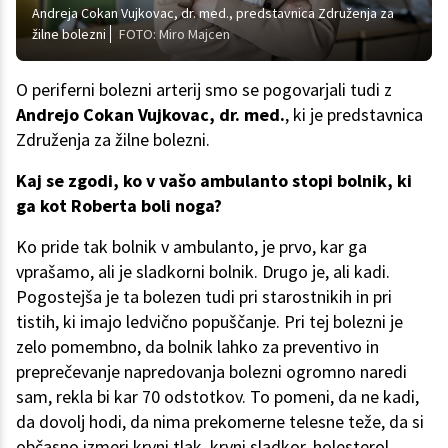
Andreja Cokan Vujkovac, dr. med., predstavnica Združenja za
žilne bolezni
FOTO: Miro Majcen
O periferni bolezni arterij smo se pogovarjali tudi z
Andrejo Cokan Vujkovac, dr. med.
, ki je predstavnica
Združenja za žilne bolezni.
Kaj se zgodi, ko v vašo ambulanto stopi bolnik, ki
ga kot Roberta boli noga?
Ko pride tak bolnik v ambulanto, je prvo, kar ga
vprašamo, ali je sladkorni bolnik. Drugo je, ali kadi.
Pogostejša je ta bolezen tudi pri starostnikih in pri
tistih, ki imajo ledvično popuščanje. Pri tej bolezni je
zelo pomembno, da bolnik lahko za preventivo in
preprečevanje napredovanja bolezni ogromno naredi
sam, rekla bi kar 70 odstotkov. To pomeni, da ne kadi,
da dovolj hodi, da nima prekomerne telesne teže, da si
občasno izmeri krvni tlak, krvni sladkor, holesterol.