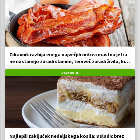
Zdravnik razbija enega največjih mitov: mastna jetra
ne nastanejo zaradi slanine, temveč zaradi živila, ki
ga imamo vsi radi
OKUSNO.JE
Najlepši zaključek nedeljskega kosila: 8 sladic brez