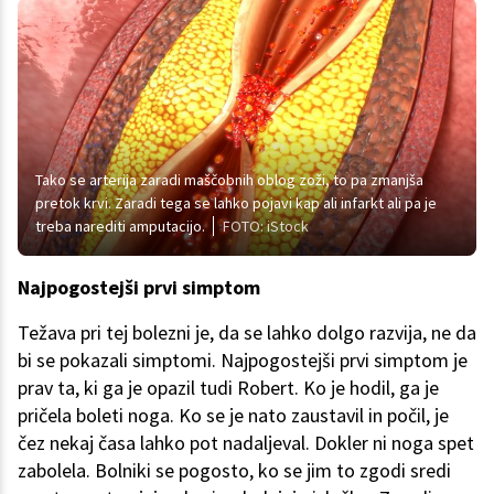
Tako se arterija zaradi maščobnih oblog zoži, to pa zmanjša
pretok krvi. Zaradi tega se lahko pojavi kap ali infarkt ali pa je
treba narediti amputacijo.
FOTO: iStock
Najpogostejši prvi simptom
Težava pri tej bolezni je, da se lahko dolgo razvija, ne da
bi se pokazali simptomi. Najpogostejši prvi simptom je
prav ta, ki ga je opazil tudi Robert. Ko je hodil, ga je
pričela boleti noga. Ko se je nato zaustavil in počil, je
čez nekaj časa lahko pot nadaljeval. Dokler ni noga spet
zabolela. Bolniki se pogosto, ko se jim to zgodi sredi