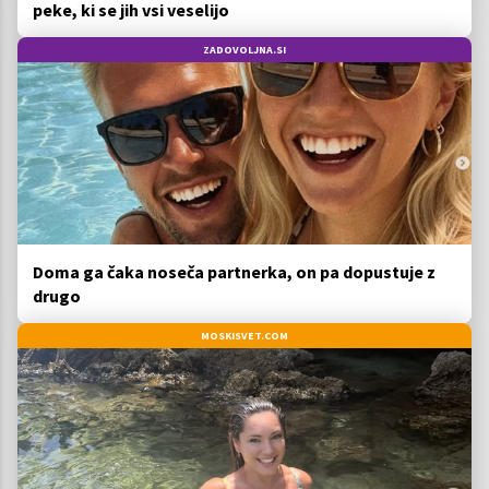
peke, ki se jih vsi veselijo
ZADOVOLJNA.SI
Doma ga čaka noseča partnerka, on pa dopustuje z
drugo
MOSKISVET.COM