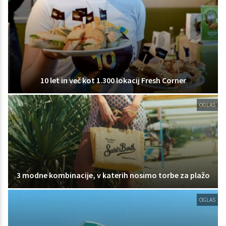
10 let in več kot 1.300 lokacij Fresh Corner
OGLAS
3 modne kombinacije, v katerih nosimo torbe za plažo
OGLAS