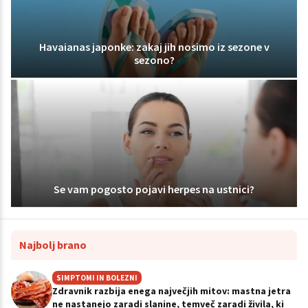
Havaianas japonke: zakaj jih nosimo iz sezone v
sezono?
Se vam pogosto pojavi herpes na ustnici?
Najbolj brano
SIMPTOMI IN BOLEZNI
Zdravnik razbija enega največjih mitov: mastna jetra
ne nastanejo zaradi slanine, temveč zaradi živila, ki