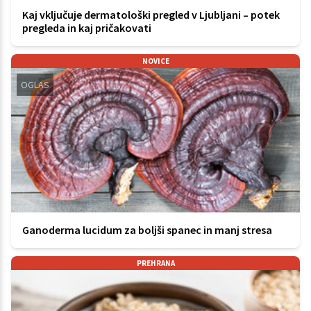
Kaj vključuje dermatološki pregled v Ljubljani – potek
pregleda in kaj pričakovati
NOVICE
OGLAS
Ganoderma lucidum za boljši spanec in manj stresa
PREHRANA