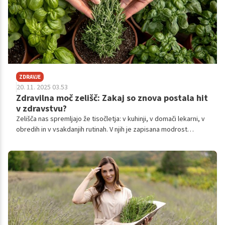
ZDRAVJE
20. 11. 2025 03.53
Zdravilna moč zelišč: Zakaj so znova postala hit
v zdravstvu?
Zelišča nas spremljajo že tisočletja: v kuhinji, v domači lekarni, v
obredih in v vsakdanjih rutinah. V njih je zapisana modrost
narave: rastline so skozi svoj razvoj ustvarile zapletene sisteme
učinkovin, ki so podpirale zdravje še dolgo pred sodobno
medicino.