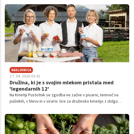
o prelomnici, ki jo je prinesla oddaja Štartaj Slovenija, in o tem,
kdo je danes, ko je Nelipot ena izmed legendarnih znamk 11.
sezone.
NASLOVNICA
17. 04. 2026 03.41
Družina, ki je s svojim mlekom pristala med
'legendarnih 12'
Na Kmetiji Pustotnik se zgodba ne začne v pisarni, temveč na
pašnikih, v hlevu in v sirarni. Gre za družinsko kmetijo z dolgo
tradicijo, ki jo danes z enako mero predanosti nadaljuje mlajša
generacija, a z jasno vizijo, kako to dediščino razvijati naprej v
sodobnem času. Z njimi smo se pogovarjali o njihovih začetkih,
prelomnih trenutkih v oddaji, izzivih po koncu projekta ter o
tem, kako danes gledajo na podjetništvo, rast in prihodnost.