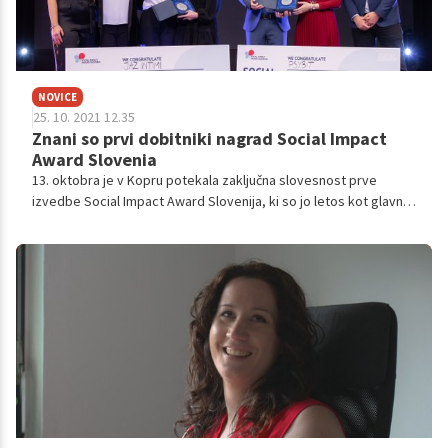
NOVICE
25. 10. 2021 12.35
Znani so prvi dobitniki nagrad Social Impact
Award Slovenia
13. oktobra je v Kopru potekala zaključna slovesnost prve
izvedbe Social Impact Award Slovenija, ki so jo letos kot glavni
partnerji podprli Mestna občina Koper, Univerza na Primorskem,
trgovec Spar Slovenija, Luka Koper, banka Sparkasse in drugi.
Projekt v Sloveniji vodi Slovenska agencija za mlade (SLOAM).
Dogodek je bil tudi del programa Evropskega tedna socialne
ekonomije (ActSE 2021) v okviru slovenskega predsedovanja
Svetu Evropske unije.