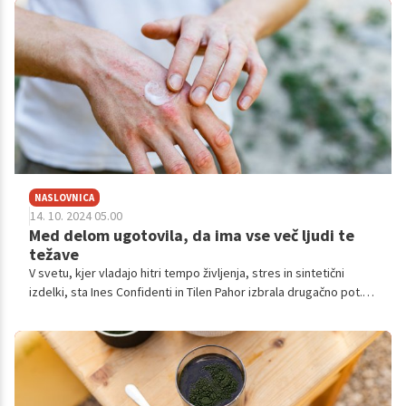
negativno lahko vplivajo na naše zdravje. Katarina Kovačič,
podjetnica iz Hrastnika, se je odločila, da bo ta trend obrnila.
Ustvarila je blagovno znamko naravnih ličil Cvetka, s katero želi
ženskam pokazati, da lahko poudarijo svojo naravno lepoto
brez škodljivih snovi.
NASLOVNICA
14. 10. 2024 05.00
Med delom ugotovila, da ima vse več ljudi te
težave
V svetu, kjer vladajo hitri tempo življenja, stres in sintetični
izdelki, sta Ines Confidenti in Tilen Pahor izbrala drugačno pot.
Zavestna odločitev, da zapustita udobje mesta in se podata na
podeželje, kjer sta našla mir med sivkinimi polji, je odsev
njunega prepričanja, da lepota prihaja iz narave. S to vizijo
ustvarjata naravno kozmetiko, ki je veliko več kot to. Je odraz
njunih vrednot, predanosti kakovosti in spoštovanja do okolja.