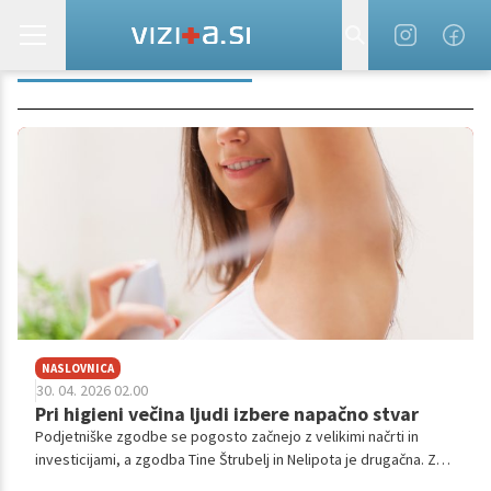
ŠTARTAJ SLOVENIJA
NASLOVNICA
30. 04. 2026 02.00
Pri higieni večina ljudi izbere napačno stvar
Podjetniške zgodbe se pogosto začnejo z velikimi načrti in
investicijami, a zgodba Tine Štrubelj in Nelipota je drugačna. Z
njo smo se pogovali o začetkih, ki so dišali po kuhinji in pogumu,