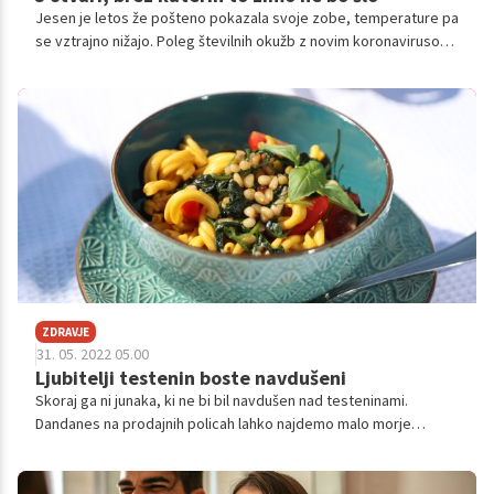
Jesen je letos že pošteno pokazala svoje zobe, temperature pa
se vztrajno nižajo. Poleg številnih okužb z novim koronavirusom
smo že močno zakorakali tudi v obdobje trdovratnih prehladov,
a vendarle se lahko pred njimi ubranimo tudi sami. V kolikor
želite ohraniti svoje zdravje in odličen nivo energije, brez
spodnjih živil v tej jeseni in zimi zagotovo ne bo šlo.
ZDRAVJE
31. 05. 2022 05.00
Ljubitelji testenin boste navdušeni
Skoraj ga ni junaka, ki ne bi bil navdušen nad testeninami.
Dandanes na prodajnih policah lahko najdemo malo morje
testenin najrazličnejših oblik, sestave in tudi okusa, tako da jih
lahko uživate tudi tisti, ki pazite na svoje zdravje, ste morda
vegani ali se recimo izogibate glutenu. Med izjemno okusne in