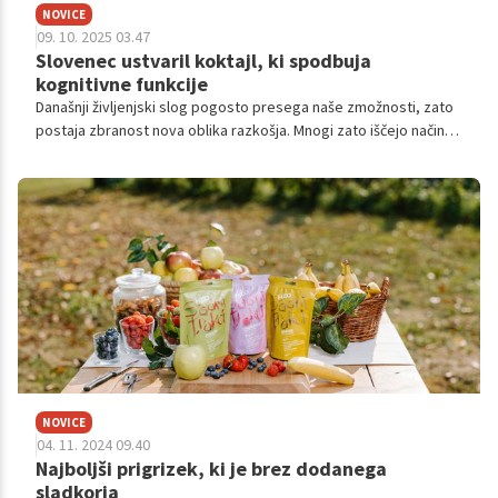
NOVICE
09. 10. 2025 03.47
Slovenec ustvaril koktajl, ki spodbuja
kognitivne funkcije
Današnji življenjski slog pogosto presega naše zmožnosti, zato
postaja zbranost nova oblika razkošja. Mnogi zato iščejo načine,
kako ostati osredotočeni, a hkrati sproščeni, brez umetnih
poživil in brez alkohola. Eden najzanimivejših odgovorov na to
vprašanje prihaja iz narave: goba z imenom resasti bradovec,
poznana tudi kot levja griva.
NOVICE
04. 11. 2024 09.40
Najboljši prigrizek, ki je brez dodanega
sladkorja