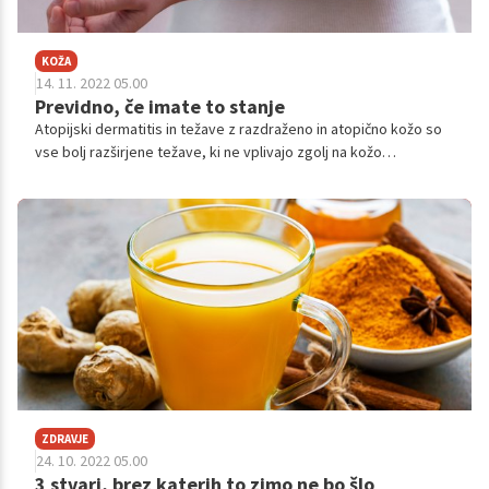
KOŽA
14. 11. 2022 05.00
Previdno, če imate to stanje
Atopijski dermatitis in težave z razdraženo in atopično kožo so
vse bolj razširjene težave, ki ne vplivajo zgolj na kožo
posameznika, temveč tudi na njegovo samozavest. Koža je
namreč pogosto razdražena, rdeča, suha, pojavljajo se celo
ekcemi, zaradi česar številni kožo skrivajo in se izogibajo
medosebnim stikom. Prav zato je pomembno, da oseba, ki trpi
za tem stanjem, najde ustezno kozmetiko, ki mu pomaga, veliko
pa lahko naredi tudi s prilagajanjem v vsakodnevnem življenju.
ZDRAVJE
24. 10. 2022 05.00
3 stvari, brez katerih to zimo ne bo šlo