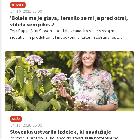
NOVICE
14. 10. 2021 05.00
'Bolela me je glava, temnilo se mi je pred očmi,
videla sem pike...'
Teja Bajt je širni Sloveniji postala znana, ko se je s svojim
inovativnim produktom, Innoboxom, s katerim želi znanost
približati otrokom, predstavila v priljubljenem projektu Štartaj
Slovenija. A življenjska zgodba molekularne in celične biologinje
ni spisana zgolj iz zmag, najtežje pa ji je bilo, ko je po seriji
profesionalnih uspehov zbolela za meningitisom. Ob tem je
večkrat dokazala, da so težave zgolj postojanka, ki jo lahko
preoblikuješ v priložnost.
KOŽA
04. 11. 2020 06.00
Slovenka ustvarila izdelek, ki navdušuje
Živimo v svetu obilja, ko lahko do stvari, ki jih potrebujemo,