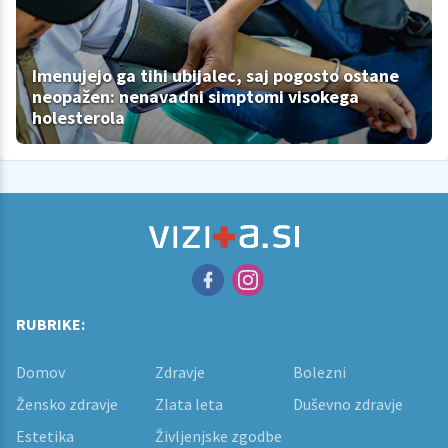
Imenujejo ga tihi ubijalec, saj pogosto ostane
neopažen: nenavadni simptomi visokega
holesterola
RUBRIKE:
Domov
Zdravje
Bolezni
Žensko zdravje
Zlata leta
Duševno zdravje
Estetika
Življenjske zgodbe