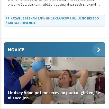
pridemo že z obiskom najbližje trgovine ali pa zgolj z nekaj kliki
v vse številnejših spletnih trgovinah. A tudi v takšnem svetu je
treba znati ločiti zrnje od plevela in se hkrati zavedati, da nekaj,
PRIKAZAN JE SEZNAM ZADNJIH 16 ČLANKOV S KLJUČNO BESEDO
kar pomaga nekomu drugemu, ni nujno dobro tudi za nas. Koža
ŠTARTAJ SLOVENIJA
.
je naš največji organ, zato moramo biti še toliko bolj previdni,
kako zanjo skrbimo in s čim jo oskrbujemo. Številni vse
pogosteje posegajo po naravni kozmetiki ... Pa veste, na kaj
morate biti pozorni?
NOVICE
Lindsey Vonn pet mesecev po padcu: gleženj še
ni zaceljen