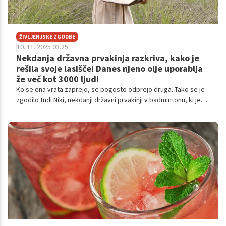
ŽIVLJENJSKE ZGODBE
10. 11. 2025 03.25
Nekdanja državna prvakinja razkriva, kako je
rešila svoje lasišče! Danes njeno olje uporablja
že več kot 3000 ljudi
Ko se ena vrata zaprejo, se pogosto odprejo druga. Tako se je
zgodilo tudi Niki, nekdanji državni prvakinji v badmintonu, ki je
po poškodbi svojo življenjsko pot preusmerila iz
profesionalnega športa v svet naravne kozmetike. Iz osebne
težave, srbečega in razdraženega lasišča, je nastala blagovna
znamka Néa Maliá, ki danes navdušuje več kot 3000 uporabnikov
po Sloveniji.