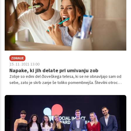
zdravju prijazne zagotovo sodijo testenine iz sladkega
krompirja, ki bodo brez dvoma navdušile tudi najbolj zahtevne
gurmane.
ZDRAVJE
15. 11. 2021 13.00
Napake, ki jih delate pri umivanju zob
Zobje so edini del človeškega telesa, ki se ne obnavljajo sam od
sebe, zato je skrb zanje še toliko pomembnejša. Številni otroci
se sicer tega opravila pogosto otepajo, a prav dobra usvojitev
te navade zgodaj v življenju vam bo prihranila marsikatero
bolečino in neprijeten obisk zobozdravnika. Pa ste prepričani,
da veste vse o pravilnem umivanju zob?