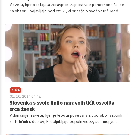
V svetu, kjer postajata zdravje in trajnost vse pomembnejša, se
na obzorju pojavljajo podjetniki, ki prinašajo svež vetrič. Med
njimi sta Mojca Makovec Haložan in Mitja Milič, ustanovitelja
podjetja HUDO DOBRO. Njuna strast do zdrave prehrane in
odgovornosti do skupnosti ju je popeljala v oddajo Štartaj
Slovenija, kjer sta dobila priložnost, da svoj edinstven pristop
delita z javnostjo. S svojimi inovativnimi prigrizki, ki so pridelani
z ljubeznijo in skrbjo, sta prepričala mnoge in tako odprla vrata
novi prihodnosti za socialno podjetništvo.
KOŽA
31. 10. 2024 04.42
Slovenka s svojo linijo naravnih ličil osvojila
srca žensk
V današnjem svetu, kjer je lepota povezana z uporabo različnih
sintetičnih izdelkov, ki obljubljajo popoln videz, se mnoge
ženske srečujejo s težavo občutljive kože. Pogosto se ne
zavedamo, koliko kemikalij vsebujejo običajna ličila in kako