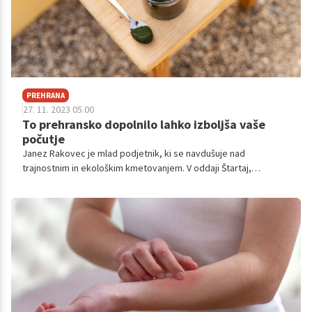
Njuno zgodbo, ki bo predstavljena v nadaljevanju članka, lahko
spremljate tudi v 9. sezoni oddaje Štartaj Slovenija, ki je že v
polnem teku.
PREHRANA
27. 11. 2023 05.00
To prehransko dopolnilo lahko izboljša vaše
počutje
Janez Rakovec je mlad podjetnik, ki se navdušuje nad
trajnostnim in ekološkim kmetovanjem. V oddaji Štartaj,
Slovenija: na podeželju predstavlja svojo linijo izdelkov EKO
JANEZ. Gre za prehranska dopolnila iz modro-zelene alge,
blagega okusa, ki blagodejno vplivajo na človeško počutje.