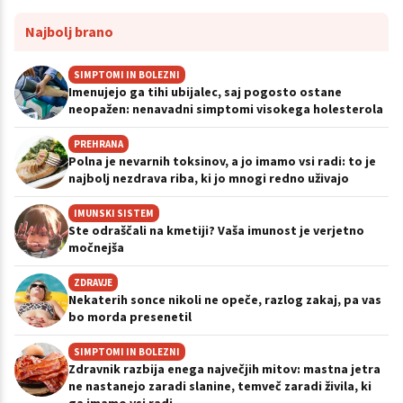
Najbolj brano
SIMPTOMI IN BOLEZNI
Imenujejo ga tihi ubijalec, saj pogosto ostane
neopažen: nenavadni simptomi visokega holesterola
PREHRANA
Polna je nevarnih toksinov, a jo imamo vsi radi: to je
najbolj nezdrava riba, ki jo mnogi redno uživajo
IMUNSKI SISTEM
Ste odraščali na kmetiji? Vaša imunost je verjetno
močnejša
ZDRAVJE
Nekaterih sonce nikoli ne opeče, razlog zakaj, pa vas
bo morda presenetil
SIMPTOMI IN BOLEZNI
Zdravnik razbija enega največjih mitov: mastna jetra
ne nastanejo zaradi slanine, temveč zaradi živila, ki