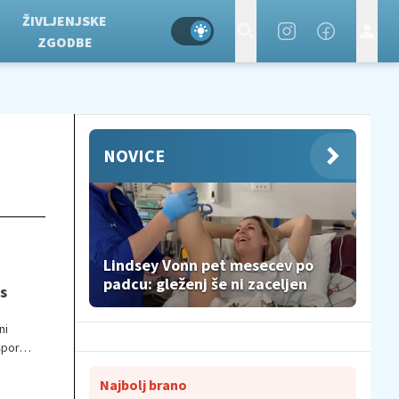
ŽIVLJENJSKE
ZGODBE
NOVICE
Lindsey Vonn pet mesecev po
padcu: gleženj še ni zaceljen
s
ni
športa
govna
Najbolj brano