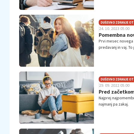
DUŠEVNO ZDRAVJE O
24. 10. 2023 05.00
Pomembna nov
Prvi mesec novega št
predavanj in vaj. To
in na podlagi tega s
življenje. Ena najb
začetka poti v fina
Kako se torej pravil
DUŠEVNO ZDRAVJE O
29. 09. 2022 05.00
Pred začetkom 
Najprej najpomembnejš
najmanj pa zakaj.