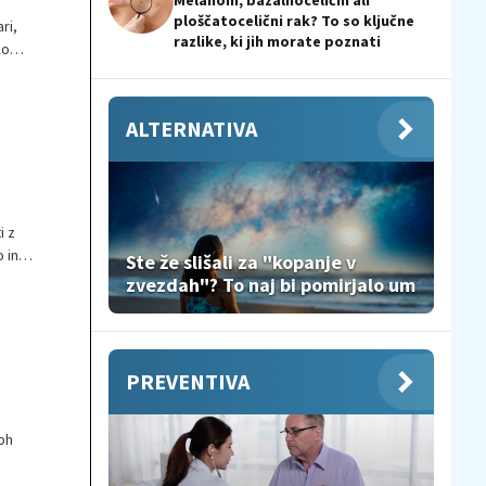
Melanom, bazalnocelični ali
ploščatocelični rak? To so ključne
ri,
razlike, ki jih morate poznati
ko
jen na
ALTERNATIVA
i z
 in
Ste že slišali za "kopanje v
i
zvezdah"? To naj bi pomirjalo um
, je
nejše
PREVENTIVA
oh