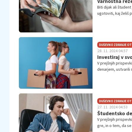
Varnostna rezer
Biti dijak ali študent
ugotoviti, kaj želiš 
stvari je na tvoji st
motivaciji niti ne g
skromno štipendijo 
DUŠEVNO ZDRAVJE O
28. 11. 2024 04.57
Investiraj v sv
V prejšnjih prispevk
denarjem, ustvarili
tudi precej prihrani
želeli nekaj narediti
vedno mamljiva opci
opcije.
DUŠEVNO ZDRAVJE O
27. 11. 2024 04.53
Študentsko del
V prejšnjih prispevk
gre, in o tem, da se