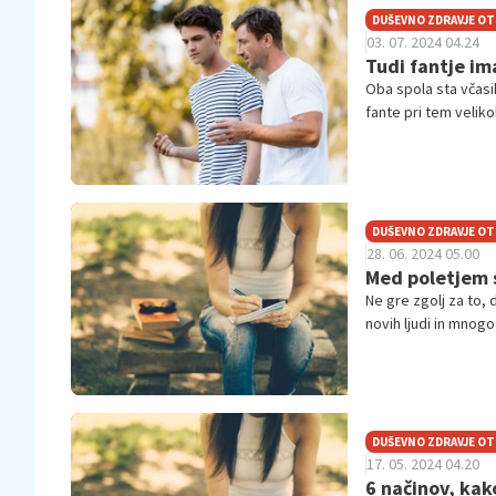
DUŠEVNO ZDRAVJE O
03. 07. 2024 04.24
Tudi fantje im
Oba spola sta včasi
fante pri tem veliko
spregovorimo.
DUŠEVNO ZDRAVJE O
28. 06. 2024 05.00
Med poletjem se
Ne gre zgolj za to, 
novih ljudi in mnogo
je to morda dobro.
DUŠEVNO ZDRAVJE O
17. 05. 2024 04.20
6 načinov, kak