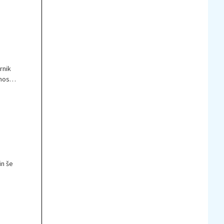
rnik
nosti,
ko
amo
t.
in še