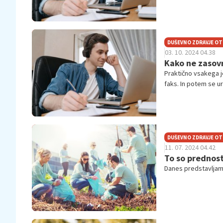
DUŠEVNO ZDRAVJE O
03. 10. 2024 04.38
Kako ne zasovr
Praktično vsakega je
faks. In potem se ur
prav nič. Nič ni nar
DUŠEVNO ZDRAVJE O
11. 07. 2024 04.42
To so prednosti
Danes predstavljamo