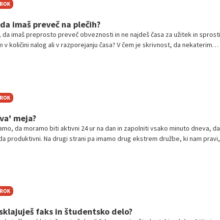
TROK
da imaš preveč na plečih?
k, da imaš preprosto preveč obveznosti in ne najdeš časa za užitek in sprost
 v količini nalog ali v razporejanju časa? V čem je skrivnost, da nekaterim
anevrirati in upravljati svoj čas, drugim pa ne, izveš v današnji sveži video
ko pogledaš v spodnjem videu.
TROK
ava' meja?
amo, da moramo biti aktivni 24 ur na dan in zapolniti vsako minuto dneva, da
da produktivni. Na drugi strani pa imamo drug ekstrem družbe, ki nam pravi,
 kar se da izkoristiti ter se zabavati in družiti, saj smo samo enkrat mladi
, kaj je res in kaj ni, navsezadnje pa, kaj je sploh dobro?
TROK
usklajuješ faks in študentsko delo?