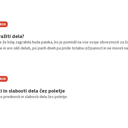
TROK
ažiti dela?
 že kdaj zagrabila huda panika, ko je pomislil na vse svoje obveznosti za šo
e in ure siliš delati, po parih dneh pa pride totalna izčrpanost in ne moreš na
obe s tabo – samo pristop je bil napačen.
TROK
 in slabosti dela čez poletje
 prednosti in slabosti dela čez poletje.