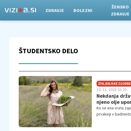
ŽENSKO
ZDRAVJE
BOLEZNI
ZDRAVJE
ŠTUDENTSKO DELO
ŽIVLJENJSKE ZGODBE
10. 11. 2025 03.25
Nekdanja držav
njeno olje upor
Ko se ena vrata zap
prvakinji v badmint
v svet naravne kozm
znamka Néa Maliá, k