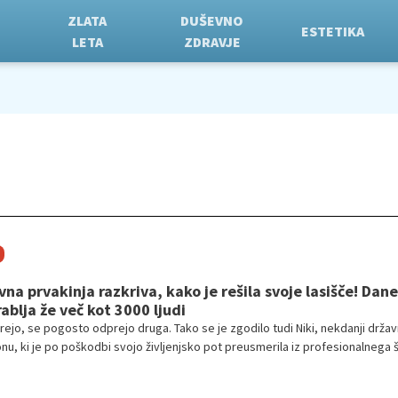
ZLATA
DUŠEVNO
ESTETIKA
LETA
ZDRAVJE
na prvakinja razkriva, kako je rešila svoje lasišče! Dane
ablja že več kot 3000 ljudi
rejo, se pogosto odprejo druga. Tako se je zgodilo tudi Niki, nekdanji držav
onu, ki je po poškodbi svojo življenjsko pot preusmerila iz profesionalnega 
etike. Iz osebne težave, srbečega in razdraženega lasišča, je nastala bla
i danes navdušuje več kot 3000 uporabnikov po Sloveniji.