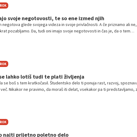
TROK
ajo svoje negotovosti, te so ene izmed njih
h negotova glede svojega videza in svoje privlačnosti. A če priznamo ali ne,
krat pozabljamo. Da, tudi oni imajo svoje negotovosti in čas je, da o tem
TROK
 lahko lotiš tudi te plati življenja
da se boš s tem kratkočasil. Študentsko delo ti ponuja rast, razvoj, spoznav
 več. Nikakor ne pravimo, da moraš iti delat, vsekakor pa ti predstavljamo, 
TROK
o najti prijetno poletno delo