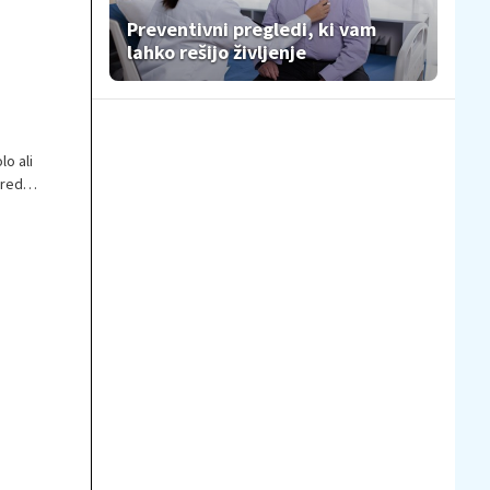
Preventivni pregledi, ki vam
lahko rešijo življenje
lo ali
rediti