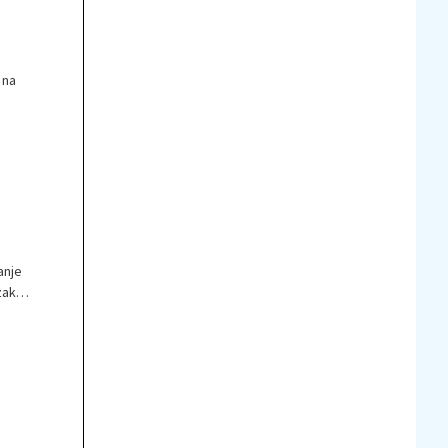
 na
anje
zakaj