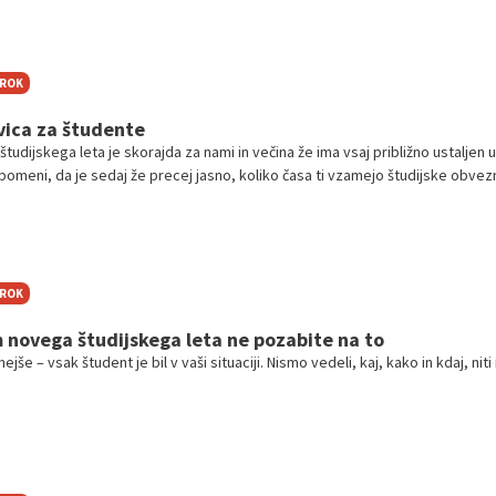
TROK
ica za študente
udijskega leta je skorajda za nami in večina že ima vsaj približno ustaljen u
 pomeni, da je sedaj že precej jasno, koliko časa ti vzamejo študijske obvez
i lahko izdelaš načrt drugih aktivnosti, s katerimi si boš zapolnil/-a študents
olj perspektivnih možnosti je zagotovo študentsko delo, ki ne predstavlja s
nčno samostojnost, temveč lahko pomembno vpliva tudi na tvojo karierno po
no lotiti iskanja študentskega dela?
TROK
novega študijskega leta ne pozabite na to
e – vsak študent je bil v vaši situaciji. Nismo vedeli, kaj, kako in kdaj, niti 