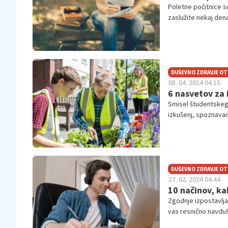
Poletne počitnice s
zaslužite nekaj dena
prihodnosti.
DUŠEVNO ZDRAVJE O
08. 04. 2024 04.15
6 nasvetov za 
Smisel študentskega
izkušenj, spoznavanju
DUŠEVNO ZDRAVJE O
27. 02. 2024 04.44
10 načinov, kak
Zgodnje izpostavlja
vas resnično navdušu