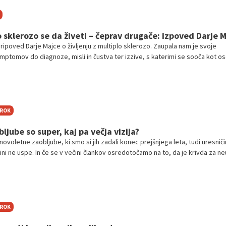
o sklerozo se da živeti – čeprav drugače: izpoved Darje 
pripoved Darje Majce o življenju z multiplo sklerozo. Zaupala nam je svoje
simptomov do diagnoze, misli in čustva ter izzive, s katerimi se sooča kot o
abljeni k branju izčrpnega intervjuja, ki odkriva tudi tisto, o čemer se včasih
 na glas.
TROK
jube so super, kaj pa večja vizija?
a novoletne zaobljube, ki smo si jih zadali konec prejšnjega leta, tudi uresniči
ini ne uspe. In če se v večini člankov osredotočamo na to, da je krivda za n
ših ciljev ali pomanjkanju jasno začrtanih korakov, bomo tokrat šli v nekolik
tera novoletna zaobljuba žalostno propade, ker manjka jasna širša vizija, k
ok, ne le v enem letu, želimo doseči v svojem življenju.
TROK