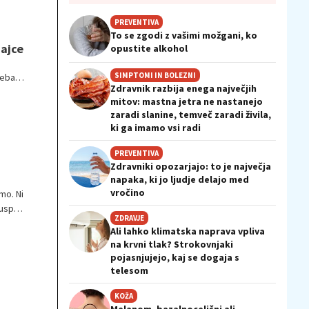
PREVENTIVA
To se zgodi z vašimi možgani, ko
Majce
opustite alkohol
SIMPTOMI IN BOLEZNI
seba z
Zdravnik razbija enega največjih
mitov: mastna jetra ne nastanejo
zaradi slanine, temveč zaradi živila,
ki ga imamo vsi radi
PREVENTIVA
Zdravniki opozarjajo: to je največja
napaka, ki jo ljudje delajo med
vročino
mo. Ni
euspeh
ZDRAVJE
o
Ali lahko klimatska naprava vpliva
i nam
na krvni tlak? Strokovnjaki
pojasnjujejo, kaj se dogaja s
telesom
KOŽA