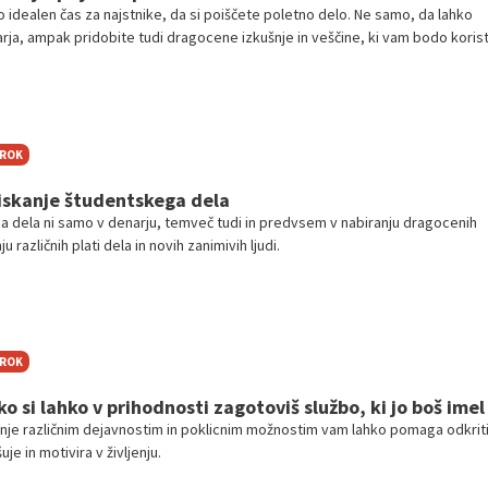
o idealen čas za najstnike, da si poiščete poletno delo. Ne samo, da lahko
rja, ampak pridobite tudi dragocene izkušnje in veščine, ki vam bodo korist
TROK
iskanje študentskega dela
 dela ni samo v denarju, temveč tudi in predvsem v nabiranju dragocenih
 različnih plati dela in novih zanimivih ljudi.
TROK
o si lahko v prihodnosti zagotoviš službo, ki jo boš imel
nje različnim dejavnostim in poklicnim možnostim vam lahko pomaga odkriti
je in motivira v življenju.