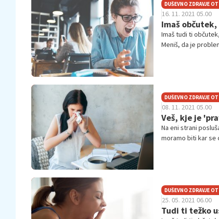
DUŠEVNO ZDRAVJE O
16. 11. 2021 05.00
Imaš občutek, 
Imaš tudi ti občute
Meniš, da je problem
fantastično uspeva m
vsebini. Več si lah
DUŠEVNO ZDRAVJE O
08. 11. 2021 05.00
Veš, kje je 'pr
Na eni strani posluš
moramo biti kar se 
moramo svojo mladost
je torej 'prava' meja
DUŠEVNO ZDRAVJE O
25. 05. 2021 06.00
Tudi ti težko 