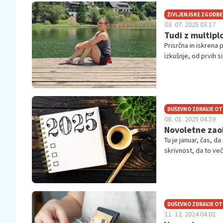
ŽIVLJENJSKE ZGODBE
03. 07. 2025 03.17
Tudi z multipl
Prisrčna in iskrena 
izkušnje, od prvih 
multiplo sklerozo. V
neradi pogovarjamo
DUŠEVNO ZDRAVJE O
08. 01. 2025 04.59
Novoletne zaobl
Tu je januar, čas, d
skrivnost, da to več
v nespecifičnosti na
drugo smer. Marsika
pove, kaj na dolgi r
DUŠEVNO ZDRAVJE O
11. 12. 2024 04.02