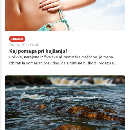
ZDRAVJE
06. 04. 2011 08.40
Kaj pomaga pri hujšanju?
Polivke, narejene iz živalske ali rastlinske maščobe, je treba
izbirati in odmerjati previdno, da z njimi ne bi škodili videzu ali
zdravju. Še bolje je, če jim dodamo dišave in začimbe. Katere
izbrati?