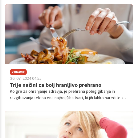
prepričanj in mitov, ki lahko povzročajo zaskrbljenost ali
napačno samopodobo.
ZDRAVJE
26. 07. 2024 04.55
Trije načini za bolj hranljivo prehrano
Ko gre za ohranjanje zdravja, je prehrana poleg gibanja in
razgibavanja telesa ena najboljših stvari, ki jih lahko naredite za
zdravje svojega telesa. Če želite jesti bolj hranljivo, a ne veste
povsem, kako začeti in nadaljevati, predstavljamo nekaj
preprostih sprememb, ki bodo koristile vašemu zdravju.