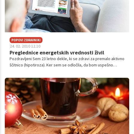
POPOVI ZDRAVNIKI
24. 02. 2010 12.10
Preglednice energetskih vrednosti živil
Pozdravljeni Sem 23 letno dekle, ki se zdravi za premalo aktivno
ščitnico (hipotiroza). Ker sem se odločila, da bom uspešno
nadzorovala svojo težo bi mi v veliko pomoč prišla kakšna tabela
kjer je na...