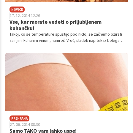
NOVICE
17. 12. 2014 12.26
Vse, kar morate vedeti o priljubljenem
kuhančku!
Takoj, ko se temperature spustijo pod ničlo, se začnemo ozirati
za njim: kuhanim vinom, namreč. Vroč, sladek napitek iz belega
ali rdečega vina, vode ter raznih začimb nam pozimi greje roke
in sprošča telo. A na videz nedolžna pijača ima tudi precej
negativnih učinkov.
PREHRANA
27. 06. 2014 08.30
Samo TAKO vam lahko uspe!