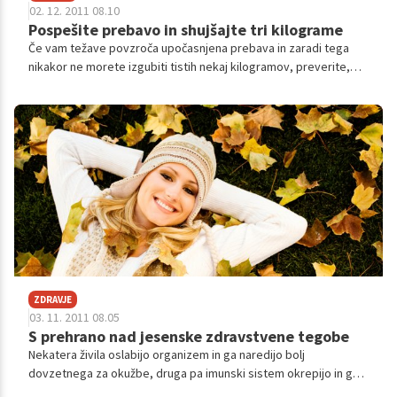
02. 12. 2011 08.10
Pospešite prebavo in shujšajte tri kilograme
Če vam težave povzroča upočasnjena prebava in zaradi tega
nikakor ne morete izgubiti tistih nekaj kilogramov, preverite,
kako lahko pospešite metabolizem in v dveh tednih shujšate tri
kilograme.
ZDRAVJE
03. 11. 2011 08.05
S prehrano nad jesenske zdravstvene tegobe
Nekatera živila oslabijo organizem in ga naredijo bolj
dovzetnega za okužbe, druga pa imunski sistem okrepijo in ga
oborožijo za boj proti škodljivim bakterijam in virusom. S katero