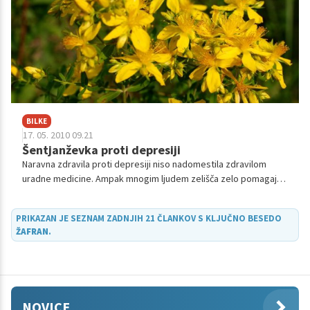
BILKE
17. 05. 2010 09.21
Šentjanževka proti depresiji
Naravna zdravila proti depresiji niso nadomestila zdravilom
uradne medicine. Ampak mnogim ljudem zelišča zelo pomagajo
in resnično delujejo.
PRIKAZAN JE SEZNAM ZADNJIH 21 ČLANKOV S KLJUČNO BESEDO
ŽAFRAN
.
NOVICE