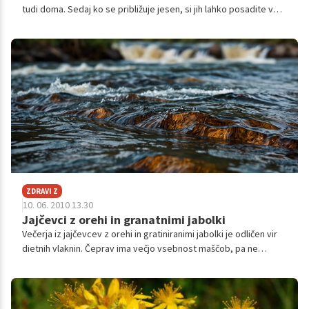
tudi doma. Sedaj ko se približuje jesen, si jih lahko posadite v
lične posode in postavite na okensko polico. Hkrati vam bodo v
okras in dodatek jedem.
ZDRAVI Z
10. 06. 2010 13.30
Jajčevci z orehi in granatnimi jabolki
Večerja iz jajčevcev z orehi in gratiniranimi jabolki je odličen vir
dietnih vlaknin. Čeprav ima večjo vsebnost maščob, pa ne
vsebuje holesterola. Predstavljamo vam recept za 4 osebe.