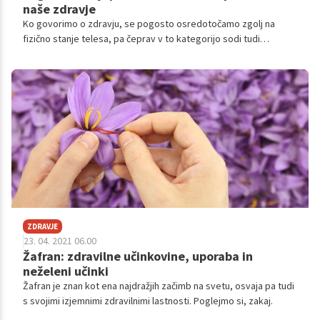
naše zdravje
Ko govorimo o zdravju, se pogosto osredotočamo zgolj na
fizično stanje telesa, pa čeprav v to kategorijo sodi tudi
duševno in socialno blagostanje. Stres, preobremenjenost,
izčrpanost, utrujenost in temačne misli so le nekateri znaki, da
naše duševno zdravje ni v najboljšem stanju, in le s pravočasnim
ustreznim ravnanjem lahko preprečimo, da bi se iz teh
simptomov razvile resnejše težave.
ZDRAVJE
23. 04. 2021 06.00
Žafran: zdravilne učinkovine, uporaba in
neželeni učinki
Žafran je znan kot ena najdražjih začimb na svetu, osvaja pa tudi
s svojimi izjemnimi zdravilnimi lastnosti. Poglejmo si, zakaj.