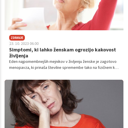
ZDRAVJE
23. 10. 2023 06.00
Simptomi, ki lahko ženskam ogrozijo kakovost
življenja
Eden najpomembnejših mejnikov v življenju ženske je zagotovo
menopavza, ki prinaša številne spremembe tako na fizičnem kot
na čustvenem področju. V večini gre za neprijetne simptome, ki
so lahko pri nekaterih ženskah zelo intenzivni, a brez skrbi. Če
boste razumele, kaj se v vašem telesu pravzaprav dogaja, in se
podučile, kako ohraniti hormone v harmoniji, boste lahko
zaživele izpolnjeno in brezskrbno tudi v obdobju menopavze.