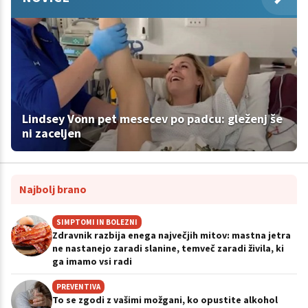
Lindsey Vonn pet mesecev po padcu: gleženj še
ni zaceljen
Najbolj brano
SIMPTOMI IN BOLEZNI
Zdravnik razbija enega največjih mitov: mastna jetra
ne nastanejo zaradi slanine, temveč zaradi živila, ki
ga imamo vsi radi
PREVENTIVA
To se zgodi z vašimi možgani, ko opustite alkohol