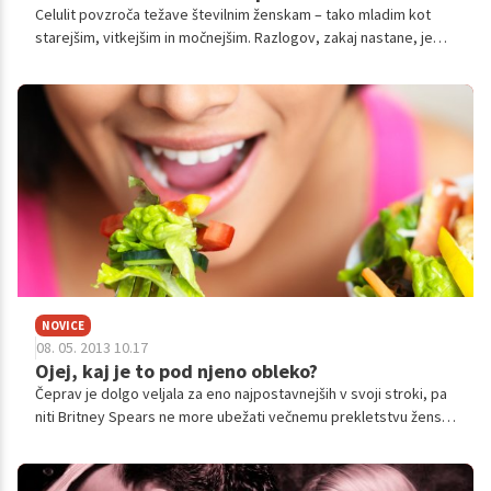
Celulit povzroča težave številnim ženskam – tako mladim kot
starejšim, vitkejšim in močnejšim. Razlogov, zakaj nastane, je
več, prav tako pa tudi načinov, kako se ga znebiti.
NOVICE
08. 05. 2013 10.17
Ojej, kaj je to pod njeno obleko?
Čeprav je dolgo veljala za eno najpostavnejših v svoji stroki, pa
niti Britney Spears ne more ubežati večnemu prekletstvu žensk.
Fotografije so že večkrat pokazale, da so tudi njena stegna
pomarančasta, kar pa naj bi pevko močno prizadelo.