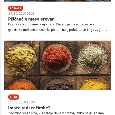
ZDRAVI Z
15. 10. 2010 08.18
Piščančje meso erevan
Priprava je povsem preprosta. Piščančje meso začinite z
gruzijsko mešanico začimb, potem nanj položite sir in ga zvijte
ter popecite. Zraven posrežite riž z rozinami.
BILKE
09. 09. 2010 10.30
Imate radi začimbe?
Začimbe so zelišča, ki rastejo divje v naravi, lahko pa jih gojimo