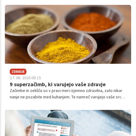
ZDRAVJE
17. 06. 2020 08.15
9 superzačimb, ki varujejo vaše zdravje
Začimbe in zelišča so v pravi meri izjemno zdravilna, zato nikar
nanje ne pozabite med kuhanjem. Te namreč varujejo vaše srce,
vas branijo pred rakavimi obolenji, zmanjšujejo vnetja in
podobno. Predstavljamo vam devet superzačimb in zelišč, ki ne
izboljšajo le okusa jedi, ampak pozitivno delujejo na vaše
zdravje.