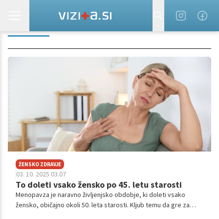
ŽAFRAN
ŽENSKO ZDRAVJE
03. 10. 2025 03.07
To doleti vsako žensko po 45. letu starosti
Menopavza je naravno življenjsko obdobje, ki doleti vsako
žensko, običajno okoli 50. leta starosti. Kljub temu da gre za
popolnoma naraven proces, še vedno obstaja veliko napačnih