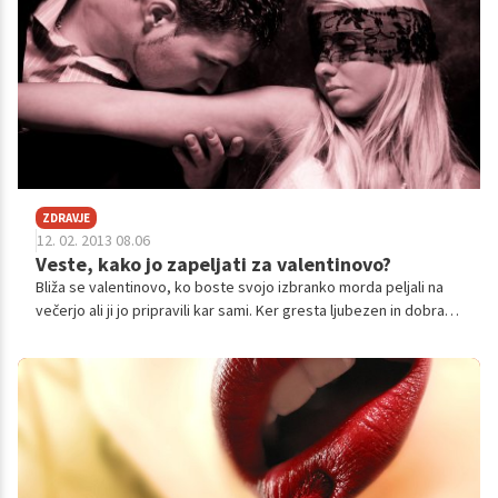
ZDRAVJE
12. 02. 2013 08.06
Veste, kako jo zapeljati za valentinovo?
Bliža se valentinovo, ko boste svojo izbranko morda peljali na
večerjo ali ji jo pripravili kar sami. Ker gresta ljubezen in dobra
hrana z roko v roki, pa je dobro vedeti, katera živila so tista, ki
so za dan zaljubljencev še posebej primerna.