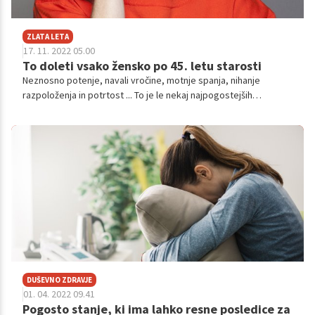
ZLATA LETA
17. 11. 2022 05.00
To doleti vsako žensko po 45. letu starosti
Neznosno potenje, navali vročine, motnje spanja, nihanje
razpoloženja in potrtost ... To je le nekaj najpogostejših
simptomov, ki jih povezujemo z menopavzo. Ta se v povprečju
prične med 45. in 55. letom starosti in traja od 4 do 7 let. A
čeprav obdobje menopavze, ki se mu ne more izogniti nobena
ženska, velja kot eno bolj neprijetnih, ni nujno, da je tako. Če
razumete, kaj se dogaja v vašem telesu in k lajšanju simptomov
pristopite pravilno, je to obdobje lahko priložnost, da (za)živite
dobro, izpolnjeno in s strastjo.
DUŠEVNO ZDRAVJE
01. 04. 2022 09.41
Pogosto stanje, ki ima lahko resne posledice za