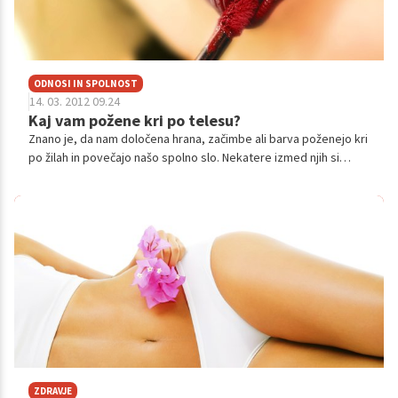
ODNOSI IN SPOLNOST
14. 03. 2012 09.24
Kaj vam požene kri po telesu?
Znano je, da nam določena hrana, začimbe ali barva poženejo kri
po žilah in povečajo našo spolno slo. Nekatere izmed njih si
dejansko zaslužijo status afrodiziaka, drugim pa poživljajoče
učinke pripisujejo neupravičeno.
ZDRAVJE