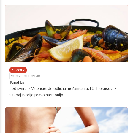
hrano okrepiti imunski sistem?
ZDRAVI Z
20. 05. 2011 09.48
Paella
Jed izvira iz Valencie. Je odlična mešanica različnih okusov, ki
skupaj tvorijo pravo harmonijo.