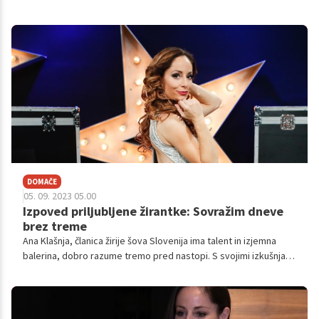
baletu, igra pomembno vlogo tudi naša zunanja podoba. "Balet
je estetika giba, estetika izgleda," pripoveduje balerina Ana
Klašnja, ki priznava, da balet spodbuja težnjo po določenih
lepotnih idealih. Balerine naj bi bila lahkotne, z dolgimi in tankimi
linijami, vsekakor pa morajo paziti tudi pri prehrani.
DOMAČE
05. 09. 2023 05.00
Izpoved priljubljene žirantke: Sovražim dneve
brez treme
Ana Klašnja, članica žirije šova Slovenija ima talent in izjemna
balerina, dobro razume tremo pred nastopi. S svojimi izkušnjami
je znala prepoznati simptome treme pri tekmovalcih ter delila
lastne občutke o tremi. Hkrati nam je razkrila, kako člani žirije
pomagajo premagovati tremo pri tekmovalcih.