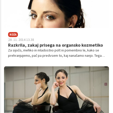
KOŽA
28. 11. 2014 13.38
Razkrila, zakaj prisega na organsko kozmetiko
Za sijočo, mehko in mladostno polt ni pomembno le, kako se
prehranjujemo, pač pa predvsem to, kaj nanašamo nanjo. Tega
se dobro zaveda balerina Ana Klašnja, ki smo jo ujeli med
nakupovanjem njene najljubše organske kozmetike. Kot pravi,
prisega nanjo, saj ji najbolj zaupa. Razkrila je tudi, kako se sooča
s prvimi smejalnimi gubicami.