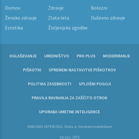
Domov
Zdravje
Bolezni
Žensko zdravje
Zlata leta
Duševno zdravje
Estetika
Življenjske zgodbe
OGLAŠEVANJE
UREDNIŠTVO
PRO PLUS
MODERIRANJE
PIŠKOTKI
SPREMENI NASTAVITVE PIŠKOTKOV
POLITIKA ZASEBNOSTI
SPLOŠNI POGOJI
PRAVILA RAVNANJA ZA ZAŠČITO OTROK
UPORABA UMETNE INTELIGENCE
ISSN 2630-1679 © 2021, Vizita.si, Vse pravice pridržane
Verzija: 1876