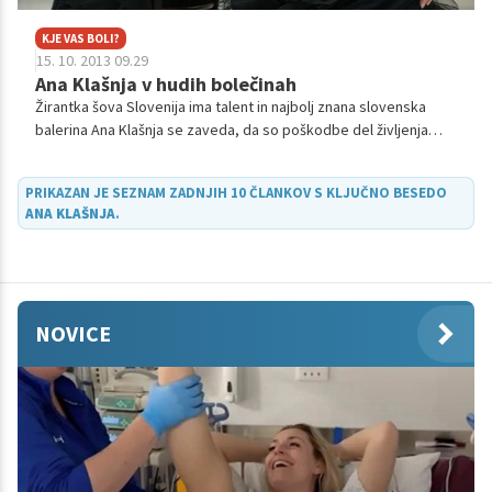
KJE VAS BOLI?
15. 10. 2013 09.29
Ana Klašnja v hudih bolečinah
Žirantka šova Slovenija ima talent in najbolj znana slovenska
balerina Ana Klašnja se zaveda, da so poškodbe del življenja
vseh profesionalnih športnikov. Medtem ko mnogi, vključno z
njeno fizioterapevtko, pričakujejo, da so najbolj pogoste
PRIKAZAN JE SEZNAM ZADNJIH 10 ČLANKOV S KLJUČNO BESEDO
bolečine plesalcev baleta v gležnjih in kolenih, pa je Ana pred
ANA KLAŠNJA
.
kratkim trpela za bolečinami v križu.
NOVICE