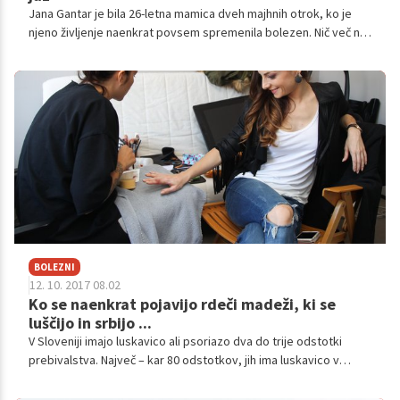
Jana Gantar je bila 26-letna mamica dveh majhnih otrok, ko je
njeno življenje naenkrat povsem spremenila bolezen. Nič več ni
bilo enako. Bila je na začetku svoje poti. Nato pa je zaradi togih,
bolečih in oteklih sklepov nenadoma imela težave pri opravljanju
najbolj osnovnih vsakdanjih del. Vse je spremenil psoriatični
artritis, kronično vnetno obolenje.
BOLEZNI
12. 10. 2017 08.02
Ko se naenkrat pojavijo rdeči madeži, ki se
luščijo in srbijo ...
V Sloveniji imajo luskavico ali psoriazo dva do trije odstotki
prebivalstva. Največ – kar 80 odstotkov, jih ima luskavico v
plakih, ko deli kože postanejo pordeli, se luščijo in srbijo. Čeprav
so bolezenski znaki na koži najopaznejši, pa niso edini.