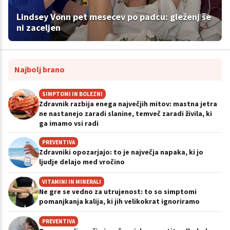
Lindsey Vonn pet mesecev po padcu: gleženj še
ni zaceljen
Najbolj brano
SIMPTOMI IN BOLEZNI
Zdravnik razbija enega največjih mitov: mastna jetra
ne nastanejo zaradi slanine, temveč zaradi živila, ki
ga imamo vsi radi
PREVENTIVA
Zdravniki opozarjajo: to je največja napaka, ki jo
ljudje delajo med vročino
VITAMINI IN MINERALI
Ne gre se vedno za utrujenost: to so simptomi
pomanjkanja kalija, ki jih velikokrat ignoriramo
PREVENTIVA