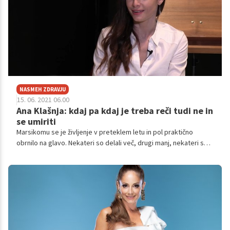
NASMEH ZDRAVJU
15. 06. 2021 06.00
Ana Klašnja: kdaj pa kdaj je treba reči tudi ne in
se umiriti
Marsikomu se je življenje v preteklem letu in pol praktično
obrnilo na glavo. Nekateri so delali več, drugi manj, nekateri so
se z različnimi razmerami soočali bolje, drugi slabše. Kako pa je
bilo balerini Ani Klašnja? V tokratni, zadnji oddaji Nasmeh zdravju
nam je zaupala, kako je doživljala razmere v zadnjem letu in
kako so vplivale nanjo. Več v spodnjem prispevku.