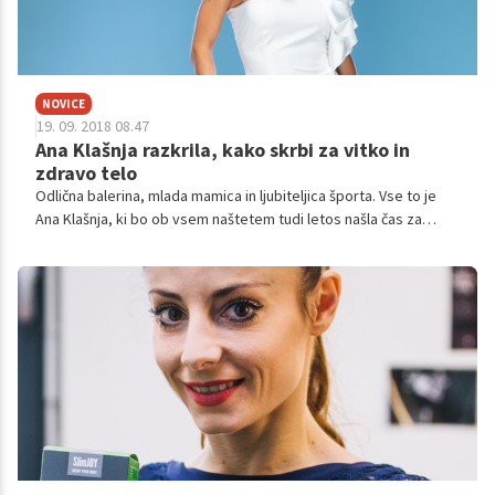
NOVICE
19. 09. 2018 08.47
Ana Klašnja razkrila, kako skrbi za vitko in
zdravo telo
Odlična balerina, mlada mamica in ljubiteljica športa. Vse to je
Ana Klašnja, ki bo ob vsem naštetem tudi letos našla čas za
žirantski stolček v šovu Slovenija ima talent. Kakšna je njena
skrivnost?