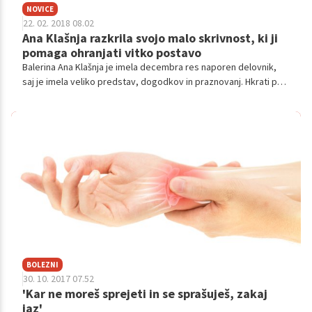
NOVICE
22. 02. 2018 08.02
Ana Klašnja razkrila svojo malo skrivnost, ki ji
pomaga ohranjati vitko postavo
Balerina Ana Klašnja je imela decembra res naporen delovnik,
saj je imela veliko predstav, dogodkov in praznovanj. Hkrati pa
je veliko časa porabila tudi za svojega Jašo, ki je ravno začel
govoriti svoje prve stavke. Prav zato je bila njena prehrana
neurejena in pojavila se je napihnjenost in slabo počutje. A
težave je odpravil napitek WaterOut XXL.
BOLEZNI
30. 10. 2017 07.52
'Kar ne moreš sprejeti in se sprašuješ, zakaj
jaz'