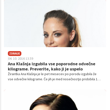
Luskavica namreč ni samo kožna bolezen – je avtoimunska.
Bolnik se z njo spopada do konca življenja. A z najnovejšimi
biološkimi zdravili jo je zadnja leta mogoče obvladovati še
posebej uspešno.
ZDRAVJE
04. 10. 2016 13.59
Ana Klašnja izgubila vse poporodne odvečne
kilograme. Preverite, kako ji je uspelo
Žirantka Ana Klašnja je le pet mesecev po porodu izgubila že
vse odvečne kilograme. Če jih je med nosečnostjo pridobila 15,
je do zdaj že izgubila 13 kilogramov. Razkrila nam je, kako ji je
uspelo.