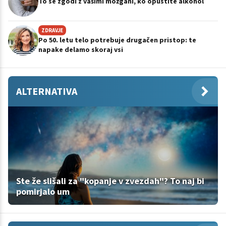
To se zgodi z vašimi možgani, ko opustite alkohol
ZDRAVJE
Po 50. letu telo potrebuje drugačen pristop: te
napake delamo skoraj vsi
ALTERNATIVA
Ste že slišali za "kopanje v zvezdah"? To naj bi
pomirjalo um