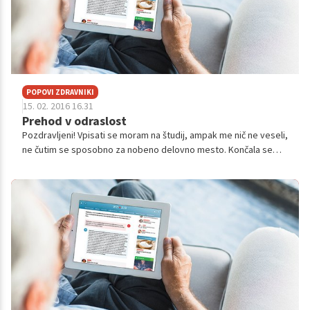
POPOVI ZDRAVNIKI
15. 02. 2016 16.31
Prehod v odraslost
Pozdravljeni! Vpisati se moram na študij, ampak me nič ne veseli,
ne čutim se sposobno za nobeno delovno mesto. Končala sem
srednjo poklicno šolo, ki me ne zanima, nato sem končala še 2
leti študija, ...