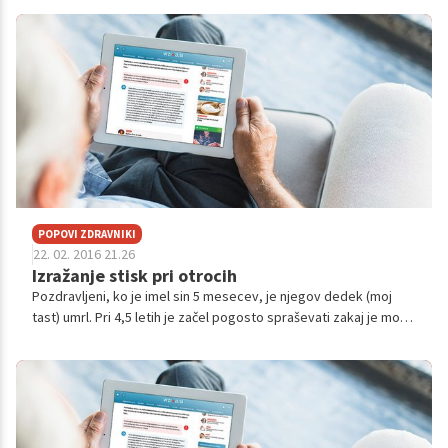
se j...
POPOVI ZDRAVNIKI
22. 02. 2016 21.26
Izražanje stisk pri otrocih
Pozdravljeni, ko je imel sin 5 mesecev, je njegov dedek (moj
tast) umrl. Pri 4,5 letih je začel pogosto spraševati zakaj je moral
umreti. Stvar se je stopnjevala do tega, da je vsak večer
neutolažljiv...