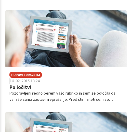
pridnega, odgovornega s tem več krat govori grdo o meni in
obrača moje besede sebi...
POPOVI ZDRAVNIKI
16. 02. 2015 13.24
Po ločitvi
Pozdravljeni redno berem vašo rubriko in sem se odločila da
vam še sama zastavim vprašanje. Pred štirimi leti sem se
razvezala od moža in se odselila iz družinske hiše. Mož mi je
kupil svoje stanovanj...