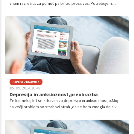
znam razrešiti, za pomoč pa bi rad prosil vas. Potrebujem
objektivno strokovno mnenje, brez olepševanja ali lažnih upov.
Znašel sem se...
POPOVI ZDRAVNIKI
05. 09. 2014 20.48
Depresija in anksioznost,preobrazba
Že kar nekaj let se zdravim za depresijo in anksioznostjo.Moj
največji problem so strahovi strah ,da ne bom zmogla dela v
službi,strah pred izgubo službe,da ne bi dobila druge službe,da
sin ne bo nare...