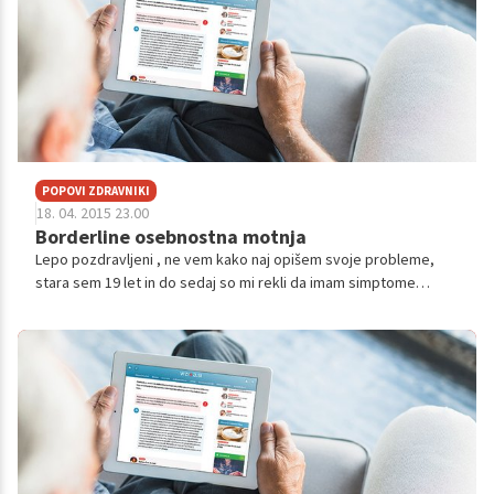
POPOVI ZDRAVNIKI
18. 04. 2015 23.00
Borderline osebnostna motnja
Lepo pozdravljeni , ne vem kako naj opišem svoje probleme,
stara sem 19 let in do sedaj so mi rekli da imam simptome
Borderliene osebnostne motnje, nwm kako nj sploh s tem živim
, ker je realno že vse...