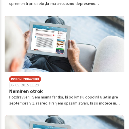
spremeniti pri osebi ,ki ima anksiozno-depresivno
motnjo,odvistnostno osebno motnjo,poleg tega pa še
lastnosti,ki vodijo v izgorelost-notranje pr...
POPOVI ZDRAVNIKI
06. 05. 2015 11.29
Nemiren otrok
Pozdravljeni. Sem mama fantka, ki bo kmalu dopolnil 6 let in gre
septembra v 1. razred. Pri njem opažam stvari, ki so moteče in
jih ne morem kar prezreti. Na sistematskem pregledu mi je
zdravnik sveto...