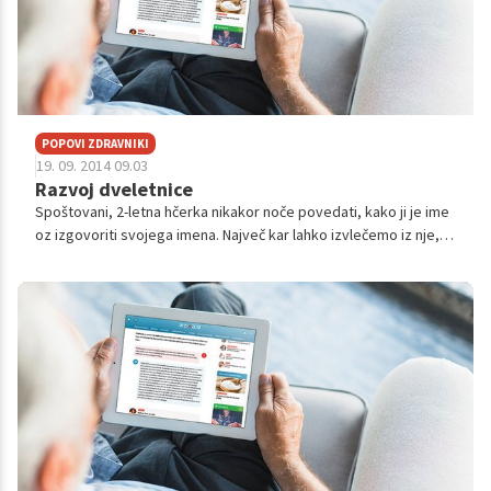
POPOVI ZDRAVNIKI
19. 09. 2014 09.03
Razvoj dveletnice
Spoštovani, 2-letna hčerka nikakor noče povedati, kako ji je ime
oz izgovoriti svojega imena. Največ kar lahko izvlečemo iz nje,
če jo vprašamo karkoli in kakorkoli, da bi lahko odgovorila s
svojim im...