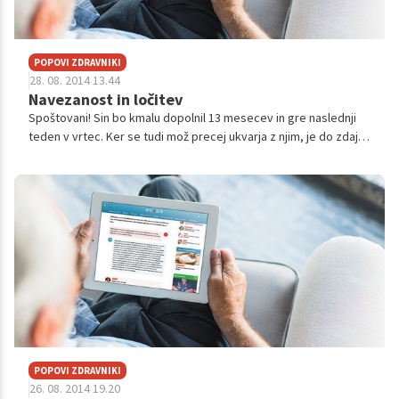
POPOVI ZDRAVNIKI
28. 08. 2014 13.44
Navezanost in ločitev
Spoštovani! Sin bo kmalu dopolnil 13 mesecev in gre naslednji
teden v vrtec. Ker se tudi mož precej ukvarja z njim, je do zdaj
izgledalo, kot da je vsaj približno enako navezan na oba
(mogoče malo bol...
POPOVI ZDRAVNIKI
26. 08. 2014 19.20