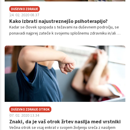
DUŠEVNO ZDRAVJE
24. 02. 2020 08.37
Kako izbrati najustreznejšo psihoterapijo?
Kadar se človek spopada s težavami na duševnem področju, se
ponavadi najprej zateče k svojemu splošnemu zdravniku in/ali k
psihiatru, ki mu predpišeta zdravila. Kadar so simptomi duševne
motnje tako močni, da motijo vsakdanje življenje in delo, pa ga
napotita, naj si poišče psihoterapevtsko zdravljenje.
DUŠEVNO ZDRAVJE OTROK
07. 02. 2020 13.34
Znaki, da je vaš otrok žrtev nasilja med vrstniki
Večina otrok se vsaj enkrat v svojem življenju sreča z nasiljem