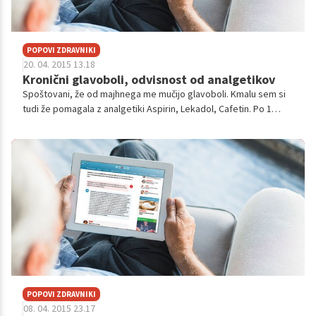
POPOVI ZDRAVNIKI
20. 04. 2015 13.18
Kronični glavoboli, odvisnost od analgetikov
Spoštovani, že od majhnega me mučijo glavoboli. Kmalu sem si
tudi že pomagala z analgetiki Aspirin, Lekadol, Cafetin. Po 1
tableta mi v neki fazi ni več zadostovala in sem morala vzeti
dve. Danes vzam...
POPOVI ZDRAVNIKI
08. 04. 2015 23.17