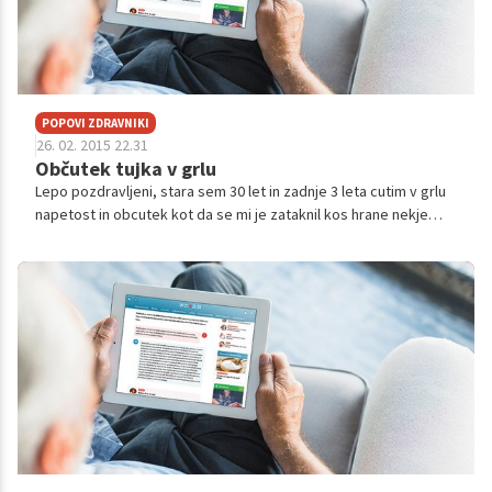
POPOVI ZDRAVNIKI
26. 02. 2015 22.31
Občutek tujka v grlu
Lepo pozdravljeni, stara sem 30 let in zadnje 3 leta cutim v grlu
napetost in obcutek kot da se mi je zataknil kos hrane nekje
med grlom ali glasilkami. Ze dolgo casa se ukvarjam s tem kako
bi resila ...