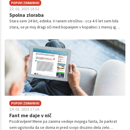
POPOVI ZDRAVNIKI
22. 02. 2015 18.52
Spolna zloraba
Stara sem 24 let, edinka. V ranem otroštvu - cca 4-5 let sem bila
stara, se je moj dragi oči med kopanjem v kopalnici z menoj igral
prisrčne igrice, ki bi jih lahko danes poimenovala spolne. Nisem
mu ...
POPOVI ZDRAVNIKI
24. 02. 2015 17.16
Fant me daje v nič
Pozdravljeni! Mene pa zanima vedeje mojega fanta, že parkrat
sem ugotovila da se doma in pred svojo druzino dela zelo