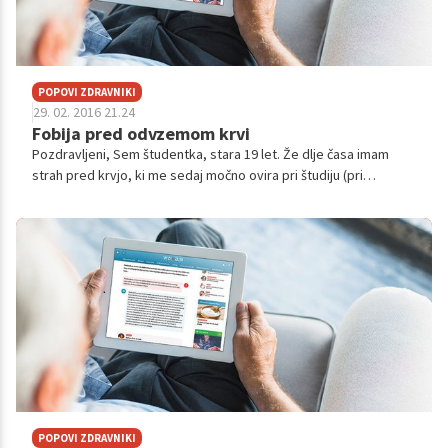
POPOVI ZDRAVNIKI
29. 02. 2016 21.24
Fobija pred odvzemom krvi
Pozdravljeni, Sem študentka, stara 19 let. Že dlje časa imam
strah pred krvjo, ki me sedaj močno ovira pri študiju (pri
predmetu medicina športa). Začelo se je okoli 9 leta, ko sem bila
prisotna pri g...
POPOVI ZDRAVNIKI