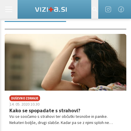
ANDREJA PŠENIČNY
DUŠEVNO ZDRAVJE
14. 05. 2020 10.30
Kako se spopadate s strahovi?
Vsi se soočamo s strahovi ter občutki tesnobe in panike.
Nekateri boljše, drugi slabše. Kadar pa se z njimi sploh ne
moremo spopasti, nam brez ustreznega zdravljenja lahko