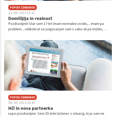
POPOVI ZDRAVNIKI
12. 09. 2014 15.31
Domišljija in realnost
Pozdravljeni! Star sem 17 let imam normalne izvide,... imam pa
problem... velikokrat se pogovarjam sam s sabo ali pa mislim, da
me nekdo posluša. Zelo imam rad zgodovino in rad gledam
razne filme o dr...
POPOVI ZDRAVNIKI
09. 09. 2014 20.45
Hči in nova partnerka
Lepo pozdravljeni. Sem 55 letni ločenec v situaciji, ki je sam ne