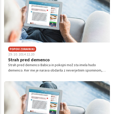
POPOVI ZDRAVNIKI
29. 10. 2014 22.20
Strah pred demenco
Strah pred demenco Babica in pokojni mož sta imela hudo
demenco. Ker me je narava obdarila z neverjetnim spominom, ki
ga še naprej treniram, se bojim, da bom prezrla prve znake
demence pri sebi. Pred ...