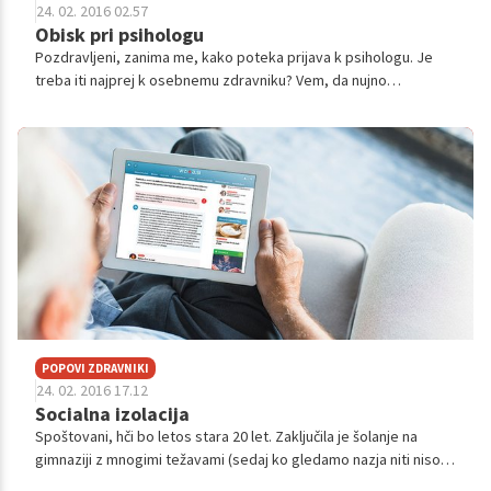
24. 02. 2016 02.57
Obisk pri psihologu
Pozdravljeni, zanima me, kako poteka prijava k psihologu. Je
treba iti najprej k osebnemu zdravniku? Vem, da nujno
potrebujem psihologa, vendar nočem, da bi za to kdo izvedel.
Veliko znancev študira p...
POPOVI ZDRAVNIKI
24. 02. 2016 17.12
Socialna izolacija
Spoštovani, hči bo letos stara 20 let. Zaključila je šolanje na
gimnaziji z mnogimi težavami (sedaj ko gledamo nazja niti niso
bile tako velike). Problem je, ker nima cilja za prihodnost. Vpisala