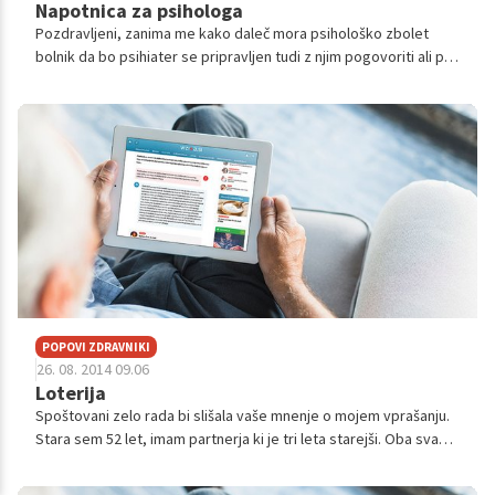
Napotnica za psihologa
Pozdravljeni, zanima me kako daleč mora psihološko zbolet
bolnik da bo psihiater se pripravljen tudi z njim pogovoriti ali pa
mu predpisati psihologa? Mu ga lahko ali si ga mora plačati sam?
POPOVI ZDRAVNIKI
26. 08. 2014 09.06
Loterija
Spoštovani zelo rada bi slišala vaše mnenje o mojem vprašanju.
Stara sem 52 let, imam partnerja ki je tri leta starejši. Oba sva
ločena , jaz imam dva otroka mož pa hčerko.Ko se je mož ločil, je
prepu...