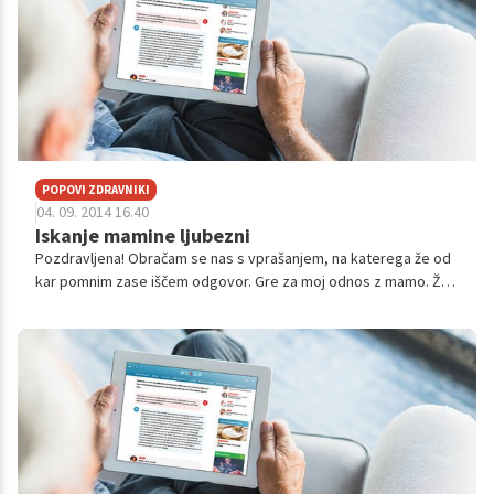
POPOVI ZDRAVNIKI
04. 09. 2014 16.40
Iskanje mamine ljubezni
Pozdravljena! Obračam se nas s vprašanjem, na katerega že od
kar pomnim zase iščem odgovor. Gre za moj odnos z mamo. Že
kot otrok se spomnim, da nisem bila preveč vezana nanjo. Celo
večkrat sem si azž...