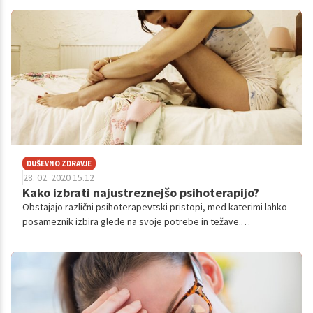
močno ovirajo življenje. O anksioznih motnjah smo govorili s
POPovo psihologinjo, dr. sci. Andrejo Pšeničny, univ. dipl. psih.
DUŠEVNO ZDRAVJE
28. 02. 2020 15.12
Kako izbrati najustreznejšo psihoterapijo?
Obstajajo različni psihoterapevtski pristopi, med katerimi lahko
posameznik izbira glede na svoje potrebe in težave.
Psihoterapevtka dr. sci. Andreja Pšeničny je v svojem
strokovnem članku predstavila štiri glavne pristope.