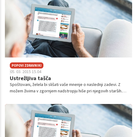
POPOVI ZDRAVNIKI
05. 03. 2015 15.04
Ustrežljiva tašča
Spoštovani, želela bi slišati vaše mnenje o naslednji zadevi. Z
možem živima v zgornjem nadstropju hiše pri njegovih starših.
Stanovanje ni fizično ločeno, zaenkrat imamo skupno kuhinjo.
Vendar to spl...