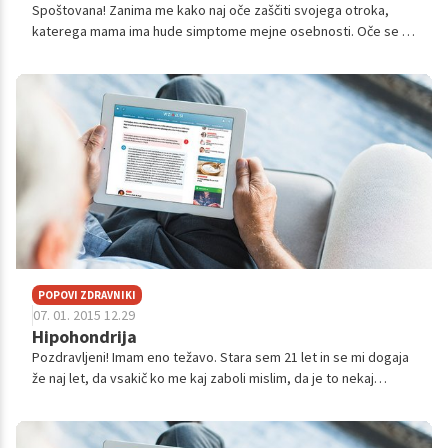
Spoštovana! Zanima me kako naj oče zaščiti svojega otroka,
katerega mama ima hude simptome mejne osebnosti. Oče se je
zaradi nemogočega medsebojnega odnosa in oblastnosti
partnerke že odselil. Otrok p...
POPOVI ZDRAVNIKI
07. 01. 2015 12.29
Hipohondrija
Pozdravljeni! Imam eno težavo. Stara sem 21 let in se mi dogaja
že naj let, da vsakič ko me kaj zaboli mislim, da je to nekaj
hudega in da imam raka ali kaj podobnega. Prišlo je že tako
daleč, da ne u...