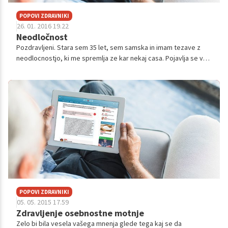
POPOVI ZDRAVNIKI
26. 01. 2016 19.22
Neodločnost
Pozdravljeni. Stara sem 35 let, sem samska in imam tezave z
neodlocnostjo, ki me spremlja ze kar nekaj casa. Pojavlja se v
situacijah ko se ne morem odlociti ali kaj kupiti ali ne, predvsem
pa me tepe...
POPOVI ZDRAVNIKI
05. 05. 2015 17.59
Zdravljenje osebnostne motnje
Zelo bi bila vesela vašega mnenja glede tega kaj se da