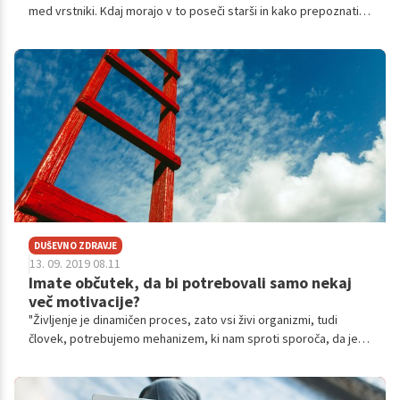
med vrstniki. Kdaj morajo v to poseči starši in kako prepoznati,
da je ravno vaš otrok žrtev nasilja, nam je pojasnila POPova
zdravnica psihologinja dr. sci. Andreja Pšeničny.
DUŠEVNO ZDRAVJE
13. 09. 2019 08.11
Imate občutek, da bi potrebovali samo nekaj
več motivacije?
"Življenje je dinamičen proces, zato vsi živi organizmi, tudi
človek, potrebujemo mehanizem, ki nam sproti sporoča, da je
nastala vrzel med trenutnim in želenim stanjem," pove
psihologinja in psihoterapevtka dr. Andreja Pšeničny. “Ta
mehanizem nas nato usmeri ter ohranja našo pozornost na tistih