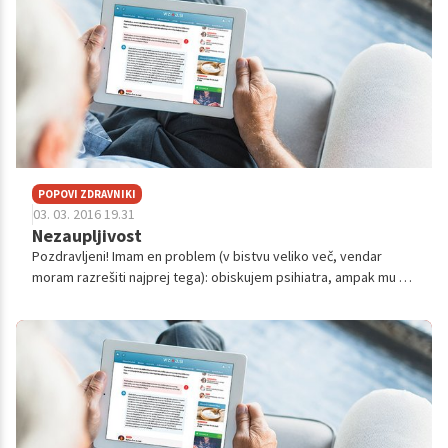
aktivnostih, ki bi lahko to razliko zmanjšale.” Če začutite željo, da
bi radi to jesen bili karierno na drugi točki, kot ste trenutno, vas
bo motivacija silila, da razmišljate, kaj bi v ta namen lahko storili.
Pa vas kdaj muči občutek, da vam manjka motivacije? Imate
občutek, da prehodite že dobršen del poti in se naenkrat
ustavite?
POPOVI ZDRAVNIKI
03. 03. 2016 19.31
Nezaupljivost
Pozdravljeni! Imam en problem (v bistvu veliko več, vendar
moram razrešiti najprej tega): obiskujem psihiatra, ampak mu ne
morem ničesar povedati. Sem zelo nezaupljiva in se to kaže tudi
v pogovoru z ...