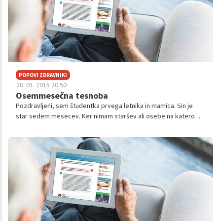
POPOVI ZDRAVNIKI
28. 01. 2015 20.50
Osemmesečna tesnoba
Pozdravljeni, sem študentka prvega letnika in mamica. Sin je
star sedem mesecev. Ker nimam staršev ali osebe na katero bi
dojenček bil navezan me zanima ali je zanj dobro, da ga dam v
varstvo tuji ose...