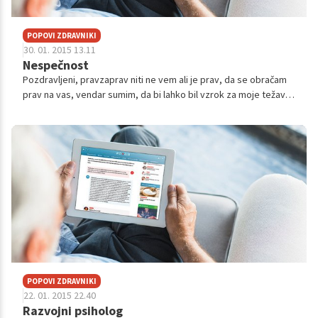
POPOVI ZDRAVNIKI
30. 01. 2015 13.11
Nespečnost
Pozdravljeni, pravzaprav niti ne vem ali je prav, da se obračam
prav na vas, vendar sumim, da bi lahko bil vzrok za moje težave
prav v psihologiji. Že slaba dva meseca se mi vleče nespečnost.
Po 3-4 d...
POPOVI ZDRAVNIKI
22. 01. 2015 22.40
Razvojni psiholog