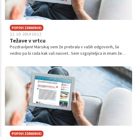
POPOVI ZDRAVNIKI
11. 10. 2014 10.12
Težave v vrtcu
Pozdravljeni! Marsikaj sem že prebrala v vaših odgovorih, še
vedno pa bi rada kak vaš nasvet.. Sem vzgojiteljica in imam že
veliko delavne prakse. V skupini sem imela že kar nekaj otrok z
različnimi m...
POPOVI ZDRAVNIKI