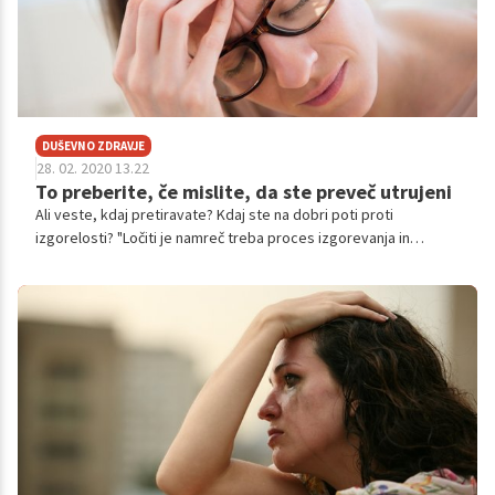
DUŠEVNO ZDRAVJE
28. 02. 2020 13.22
To preberite, če mislite, da ste preveč utrujeni
Ali veste, kdaj pretiravate? Kdaj ste na dobri poti proti
izgorelosti? "Ločiti je namreč treba proces izgorevanja in
njegovo končno stopnjo – izgorelost," pojasnjuje dr. Andreja
Pšeničny, psihologinja in psihoterapevtka. "V procesu smo že,
ko se začnemo prisilno pretirano angažirati, ko začnemo
delovati deloholično, perfekcionistično, ko se prek vseh meja
trudimo, da bi drugim ugajali in podobno."