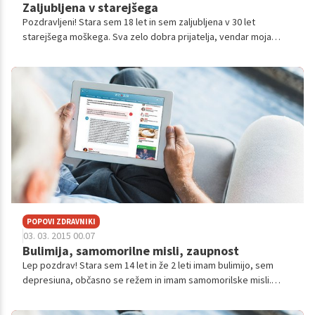
Zaljubljena v starejšega
Pozdravljeni! Stara sem 18 let in sem zaljubljena v 30 let
starejšega moškega. Sva zelo dobra prijatelja, vendar moja
čustva izkazujejo nekaj več kot le to. On ima družino, tako da
razmerje med nama v...
POPOVI ZDRAVNIKI
03. 03. 2015 00.07
Bulimija, samomorilne misli, zaupnost
Lep pozdrav! Stara sem 14 let in že 2 leti imam bulimijo, sem
depresiuna, občasno se režem in imam samomorilske misli.
Vedno več hodm na partije kjer spijem vedno več alkota, učasih
kadim travo, čike ...