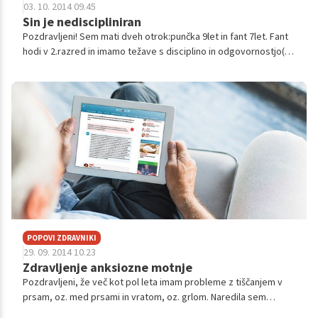
03. 10. 2014 09.45
Sin je nediscipliniran
Pozdravljeni! Sem mati dveh otrok:punčka 9let in fant 7let. Fant
hodi v 2.razred in imamo težave s disciplino in odgovornostjo(ne
najdem besede). V šoli z znanjem nima težav, je zelo pameten in
naredi...
POPOVI ZDRAVNIKI
29. 09. 2014 10.23
Zdravljenje anksiozne motnje
Pozdravljeni, že več kot pol leta imam probleme z tiščanjem v
prsam, oz. med prsami in vratom, oz. grlom. Naredila sem
preglede ščitnice, kardiološke in podobno, vendar nič.