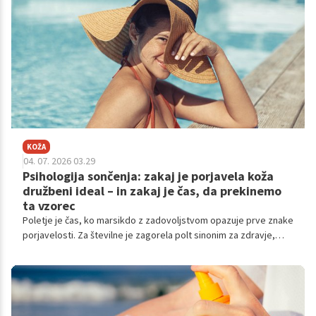
temnejše ali drugačne oblike.
KOŽA
04. 07. 2026 03.29
Psihologija sončenja: zakaj je porjavela koža
družbeni ideal – in zakaj je čas, da prekinemo
ta vzorec
Poletje je čas, ko marsikdo z zadovoljstvom opazuje prve znake
porjavelosti. Za številne je zagorela polt sinonim za zdravje,
privlačnost in sproščen življenjski slog.