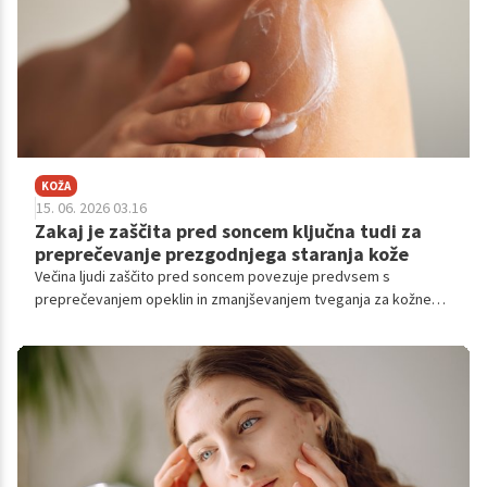
KOŽA
15. 06. 2026 03.16
Zakaj je zaščita pred soncem ključna tudi za
preprečevanje prezgodnjega staranja kože
Večina ljudi zaščito pred soncem povezuje predvsem s
preprečevanjem opeklin in zmanjševanjem tveganja za kožnega
raka. Manj znano pa je, da je sonce tudi glavni krivec za
prezgodnje staranje kože.