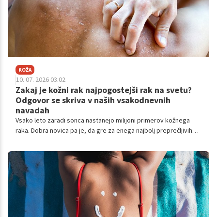
KOŽA
10. 07. 2026 03.02
Zakaj je kožni rak najpogostejši rak na svetu?
Odgovor se skriva v naših vsakodnevnih
navadah
Vsako leto zaradi sonca nastanejo milijoni primerov kožnega
raka. Dobra novica pa je, da gre za enega najbolj preprečljivih
rakov, če pravočasno poskrbimo za zaščito kože.