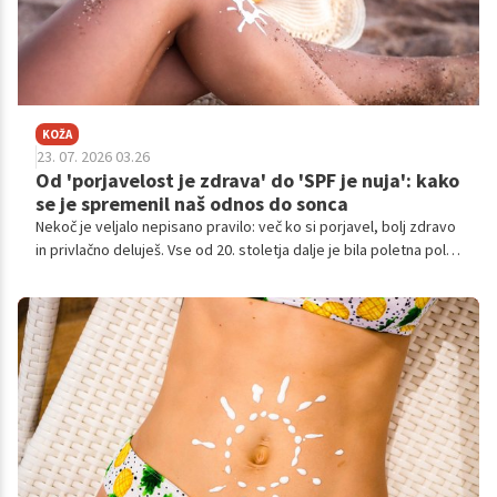
KOŽA
23. 07. 2026 03.26
Od 'porjavelost je zdrava' do 'SPF je nuja': kako
se je spremenil naš odnos do sonca
Nekoč je veljalo nepisano pravilo: več ko si porjavel, bolj zdravo
in privlačno deluješ. Vse od 20. stoletja dalje je bila poletna polt
simbol dopusta, dobrega počutja in celo družbenega statusa.