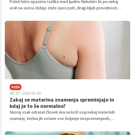
Poleti hitro opazimo razliko med ljudmi. Nekateri že po nekaj
urah na soncu dobijo zlato rjavo polt, drugi kljub previdnosti
pordečijo, se opečejo in le stežka porjavijo. Mnogi se zato
sprašujejo, ali je mogoče kožo 'navaditi' na sonce ali pa je vse
odvisno od genetike.
KOŽA
05. 07. 2026 03.30
Zakaj se materina znamenja spreminjajo in
kdaj je to še normalno?
Skoraj vsak odrasel človek ima na koži vsaj nekaj materinih
znamenj. Večina jih ostane vse življenje nespremenjenih,
nekatera pa se lahko sčasoma nekoliko spremenijo. Prav zato
marsikoga zaskrbi, ko opazi, da je znamenje postalo večje,