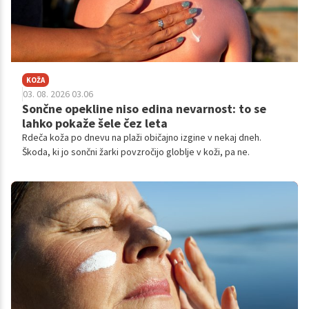
KOŽA
03. 08. 2026 03.06
Sončne opekline niso edina nevarnost: to se
lahko pokaže šele čez leta
Rdeča koža po dnevu na plaži običajno izgine v nekaj dneh.
Škoda, ki jo sončni žarki povzročijo globlje v koži, pa ne.