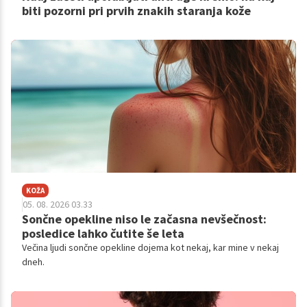
biti pozorni pri prvih znakih staranja kože
KOŽA
05. 08. 2026 03.33
Sončne opekline niso le začasna nevšečnost:
posledice lahko čutite še leta
Večina ljudi sončne opekline dojema kot nekaj, kar mine v nekaj
dneh.