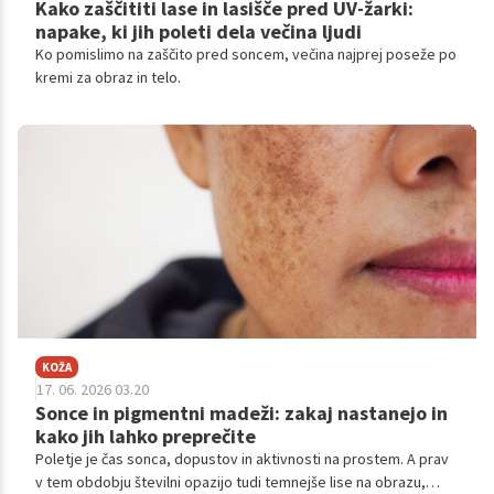
Kako zaščititi lase in lasišče pred UV-žarki:
napake, ki jih poleti dela večina ljudi
Ko pomislimo na zaščito pred soncem, večina najprej poseže po
kremi za obraz in telo.
KOŽA
17. 06. 2026 03.20
Sonce in pigmentni madeži: zakaj nastanejo in
kako jih lahko preprečite
Poletje je čas sonca, dopustov in aktivnosti na prostem. A prav
v tem obdobju številni opazijo tudi temnejše lise na obrazu,