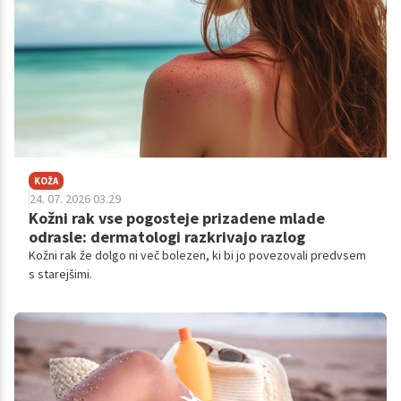
KOŽA
24. 07. 2026 03.29
Kožni rak vse pogosteje prizadene mlade
odrasle: dermatologi razkrivajo razlog
Kožni rak že dolgo ni več bolezen, ki bi jo povezovali predvsem
s starejšimi.