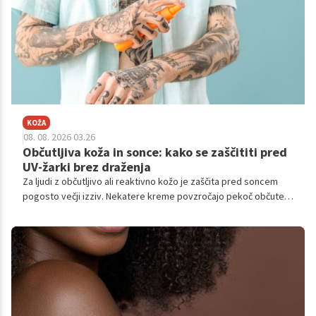
KOŽA
08. 08. 2026 03.26
Občutljiva koža in sonce: kako se zaščititi pred
UV-žarki brez draženja
Za ljudi z občutljivo ali reaktivno kožo je zaščita pred soncem
pogosto večji izziv. Nekatere kreme povzročajo pekoč občutek,
rdečico ali neprijeten občutek na koži, zato jih mnogi uporabljajo
manj pogosto, kot bi jih morali.