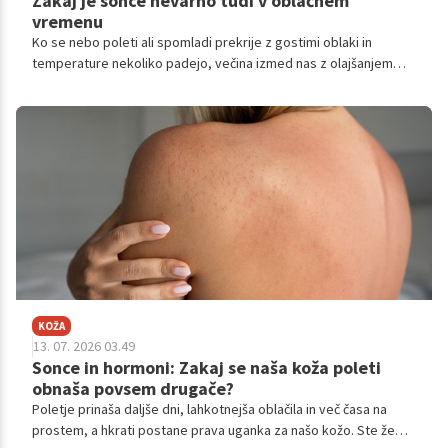
Zakaj je sonce nevarno tudi v oblačnem
vremenu
Ko se nebo poleti ali spomladi prekrije z gostimi oblaki in
temperature nekoliko padejo, večina izmed nas z olajšanjem
pospravi kremo za sončenje globoko v torbo.
KOŽA
13. 07. 2026 03.49
Sonce in hormoni: Zakaj se naša koža poleti
obnaša povsem drugače?
Poletje prinaša daljše dni, lahkotnejša oblačila in več časa na
prostem, a hkrati postane prava uganka za našo kožo. Ste že