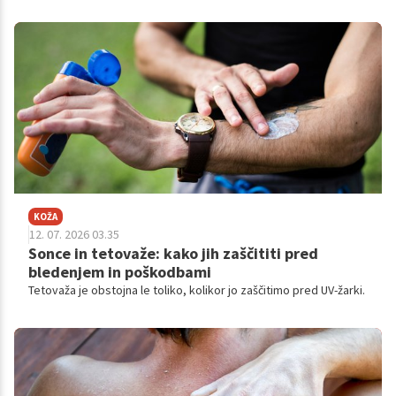
kdaj opazili, da se vaša koža julija in avgusta obnaša povsem
drugače kot pozimi?
KOŽA
12. 07. 2026 03.35
Sonce in tetovaže: kako jih zaščititi pred
bledenjem in poškodbami
Tetovaža je obstojna le toliko, kolikor jo zaščitimo pred UV-žarki.