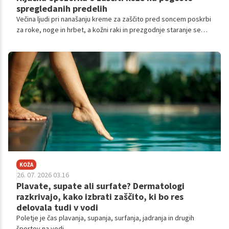
spregledanih predelih
Večina ljudi pri nanašanju kreme za zaščito pred soncem poskrbi
za roke, noge in hrbet, a kožni raki in prezgodnje staranje se
pogosto pojavijo prav na mestih, ki jih povsem spregledamo.
KOŽA
26. 07. 2026 03.16
Plavate, supate ali surfate? Dermatologi
razkrivajo, kako izbrati zaščito, ki bo res
delovala tudi v vodi
Poletje je čas plavanja, supanja, surfanja, jadranja in drugih
športov na vodi.