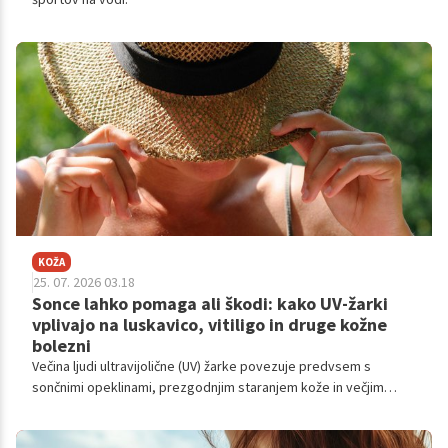
KOŽA
25. 07. 2026 03.18
Sonce lahko pomaga ali škodi: kako UV-žarki
vplivajo na luskavico, vitiligo in druge kožne
bolezni
Večina ljudi ultravijolične (UV) žarke povezuje predvsem s
sončnimi opeklinami, prezgodnjim staranjem kože in večjim
tveganjem za kožnega raka. Toda pri nekaterih kroničnih kožnih
boleznih je zgodba precej bolj zapletena.