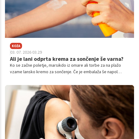
KOŽA
03. 07. 2026 03.29
Ali je lani odprta krema za sončenje še varna?
Ko se začne poletje, marsikdo iz omare ali torbe za na plažo
vzame lansko kremo za sončenje. Če je embalaža še napol
polna, se zdi škoda kupiti novo. Toda ali zaščitna krema po enem
letu še vedno nudi enako zaščito?