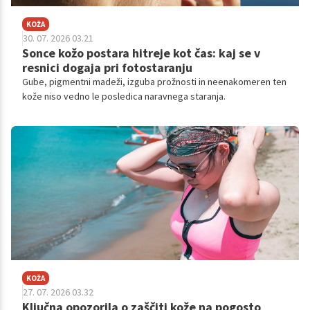
KOŽA
30. 07. 2026 03.21
Sonce kožo postara hitreje kot čas: kaj se v
resnici dogaja pri fotostaranju
Gube, pigmentni madeži, izguba prožnosti in neenakomeren ten
kože niso vedno le posledica naravnega staranja.
KOŽA
27. 07. 2026 03.32
Ključna opozorila o zaščiti kože na pogosto