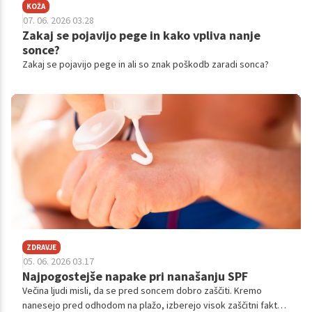
KOŽA
07. 06. 2026 03.28
Zakaj se pojavijo pege in kako vpliva nanje
sonce?
Zakaj se pojavijo pege in ali so znak poškodb zaradi sonca?
ZDRAVJE
05. 06. 2026 03.17
Najpogostejše napake pri nanašanju SPF
Večina ljudi misli, da se pred soncem dobro zaščiti. Kremo
nanesejo pred odhodom na plažo, izberejo visok zaščitni faktor