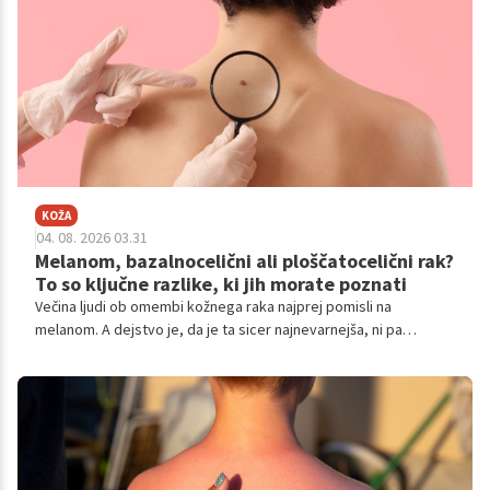
KOŽA
04. 08. 2026 03.31
Melanom, bazalnocelični ali ploščatocelični rak?
To so ključne razlike, ki jih morate poznati
Večina ljudi ob omembi kožnega raka najprej pomisli na
melanom. A dejstvo je, da je ta sicer najnevarnejša, ni pa
najpogostejša oblika bolezni.