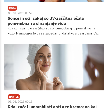
KOŽA
06. 08. 2026 03.52
Sonce in oči: zakaj so UV-zaščitna očala
pomembna za ohranjanje vida
Ko razmišljamo o zaščiti pred soncem, običajno pomislimo na
kožo. Manj pogosto pa se zavedamo, da lahko ultravijolični (UV)
žarki poškodujejo tudi oči.
NOVICE
06. 08. 2026 00.15
Kdaj začeti uporabljati anti age kremo: na kaj