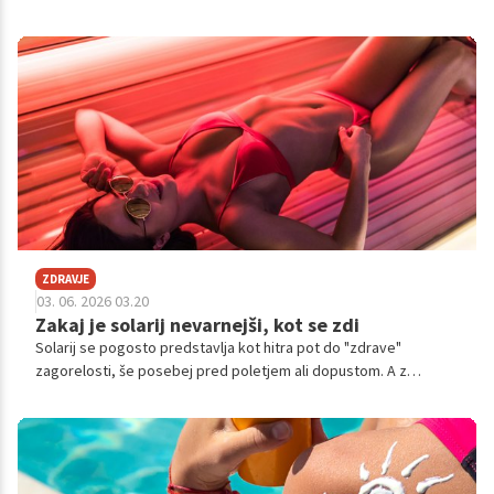
in verjamejo, da so varni. Toda dermatologi opozarjajo, da pri
uporabi SPF ljudje še vedno delajo številne napake, zaradi
katerih zaščita pogosto ne deluje tako, kot bi morala.
ZDRAVJE
03. 06. 2026 03.20
Zakaj je solarij nevarnejši, kot se zdi
Solarij se pogosto predstavlja kot hitra pot do "zdrave"
zagorelosti, še posebej pred poletjem ali dopustom. A z
medicinskega vidika gre za enega najbolj tveganih načinov
umetnega izpostavljanja ultravijoličnemu sevanju. Dermatologi
opozarjajo, da tveganje ni le estetsko – gre za neposredno
poškodbo kože na celični ravni.