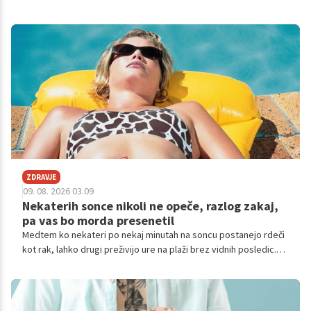
ZDRAVJE
09. 08. 2026 03.09
Nekaterih sonce nikoli ne opeče, razlog zakaj,
pa vas bo morda presenetil
Medtem ko nekateri po nekaj minutah na soncu postanejo rdeči
kot rak, lahko drugi preživijo ure na plaži brez vidnih posledic.
Razlog ni samo v tem, koliko kreme za sončenje uporabljajo,
pomembno vlogo igra nekaj, kar je zapisano v njihovih genih.