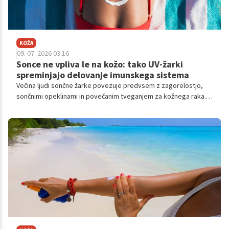
KOŽA
09. 07. 2026 03.16
Sonce ne vpliva le na kožo: tako UV-žarki
spreminjajo delovanje imunskega sistema
Večina ljudi sončne žarke povezuje predvsem z zagorelostjo,
sončnimi opeklinami in povečanim tveganjem za kožnega raka.
Toda znanstveniki že dolgo vedo, da ultravijolični (UV) žarki ne
vplivajo le na kožo – vplivajo tudi na naš imunski sistem.