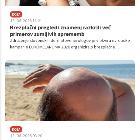
KOŽA
18. 06. 2026 11.21
Brezplačni pregledi znamenj razkrili več
primerov sumljivih sprememb
Združenje slovenskih dermatovenerologov je v okviru evropske
kampanje EUROMELANOMA 2026 organiziralo brezplačne
preventivne preglede sumljivih kožnih znamenj, namenjene
zgodnjemu odkrivanju kožnega raka.
KOŽA
18. 06. 2026 03.20