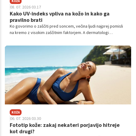
KOŽA
08. 07. 2026 03.17
Kako UV-indeks vpliva na kožo in kako ga
pravilno brati
Ko govorimo o zaščiti pred soncem, večina ljudi najprej pomisli
na kremo z visokim zaščitnim faktorjem. A dermatologi
opozarjajo, da je za razumevanje tveganj, ki jih prinaša sonce,
še pomembnejši podatek UV-indeks.
KOŽA
06. 07. 2026 03.30
Fototip kože: zakaj nekateri porjavijo hitreje
kot drugi?