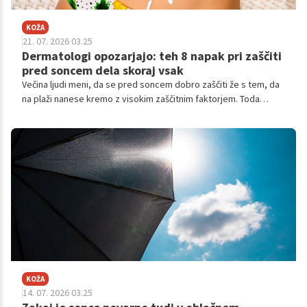
KOŽA
21. 07. 2026 03.25
Dermatologi opozarjajo: teh 8 napak pri zaščiti
pred soncem dela skoraj vsak
Večina ljudi meni, da se pred soncem dobro zaščiti že s tem, da
na plaži nanese kremo z visokim zaščitnim faktorjem. Toda
dermatologi opozarjajo, da prav pri uporabi zaščite pred
soncem delamo številne napake, zaradi katerih je koža še
vedno izpostavljena škodljivim ultravijoličnim (UV) žarkom.
KOŽA
14. 07. 2026 03.25