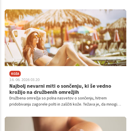
dekolteju ali rokah. Pigmentni madeži so ena najpogostejših
estetskih težav kože, dermatologi pa opozarjajo, da je njihov
glavni sprožilec prav izpostavljenost sončnim žarkom.
KOŽA
16. 06. 2026 03.20
Najbolj nevarni miti o sončenju, ki še vedno
krožijo na družbenih omrežjih
Družbena omrežja so polna nasvetov o sončenju, hitrem
pridobivanju zagorele polti in zaščiti kože. Težava je, da mnogi
med njimi niso le napačni, temveč lahko tudi škodujejo zdravju.