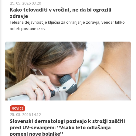
29. 05. 2026 03.20
Kako telovaditi v vročini, ne da bi ogrozili
zdravje
Telesna dejavnost je ključna za ohranjanje zdravja, vendar lahko
poleti postane izziv.
NOVICE
25. 05. 2026 14.12
Slovenski dermatologi pozivajo k strožji zaščiti
pred UV-sevanjem: ''Vsako leto odlašanja
pomeni nove bolnike''