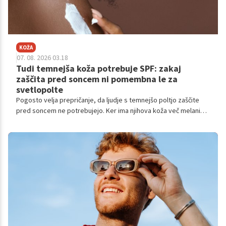
KOŽA
07. 08. 2026 03.18
Tudi temnejša koža potrebuje SPF: zakaj
zaščita pred soncem ni pomembna le za
svetlopolte
Pogosto velja prepričanje, da ljudje s temnejšo poltjo zaščite
pred soncem ne potrebujejo. Ker ima njihova koža več melanina,
ki deloma ščiti pred ultravijoličnimi (UV) žarki, se res redkeje
opečejo. Vendar to ne pomeni, da so pred posledicami sonca
zaščiteni.