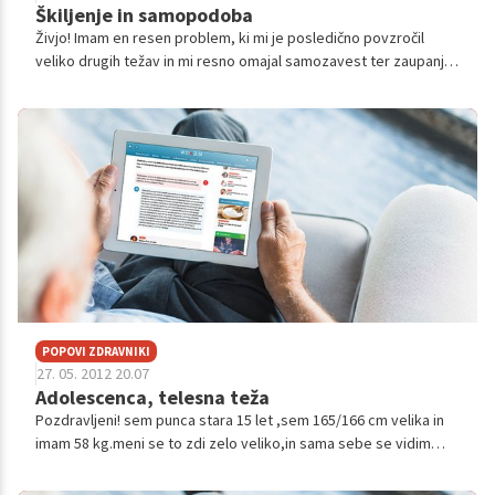
Škiljenje in samopodoba
Živjo! Imam en resen problem, ki mi je posledično povzročil
veliko drugih težav in mi resno omajal samozavest ter zaupanje
vase. Uf, še napisat mi je težko. Torej: stara sem 17 let in škilim.
...
POPOVI ZDRAVNIKI
27. 05. 2012 20.07
Adolescenca, telesna teža
Pozdravljeni! sem punca stara 15 let ,sem 165/166 cm velika in
imam 58 kg.meni se to zdi zelo veliko,in sama sebe se vidim
zelo debelo in vsi mi govorijo da sm se zredila in to me zelo
prizadane...