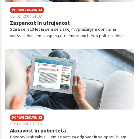
POPOVI ZDRAVNIKI
06. 03. 2004 21.03
Zaspanost in utrujenost
Stara sem 13 let in sem se z svojim vprašanjem obrnila na
vas.Vsak dan sem zaspana,utrujena imam bledo polt in zadnje
čase veliko hodim na vodo.Ali je to le splošna šolska utrujenost
ali kaj drugega?h...
POPOVI ZDRAVNIKI
09. 12. 2002 18.20
Aknavost in puberteta
Pozdravljeni! zahvaljujem se vam za odgovor in se opravičujem