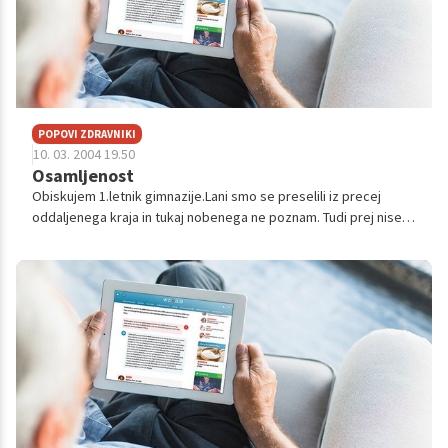
POPOVI ZDRAVNIKI
10. 03. 2004 19.50
Osamljenost
Obiskujem 1.letnik gimnazije.Lani smo se preselili iz precej
oddaljenega kraja in tukaj nobenega ne poznam. Tudi prej nisem
imela dobrih prijateljev, zdaj pa je še slabše. Moj problem je, da
se ne zna...