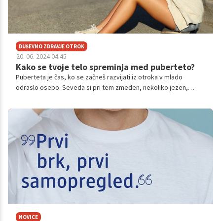
DUŠEVNO ZDRAVJE OTROK
20. 06. 2024 04.45
Kako se tvoje telo spreminja med puberteto?
Puberteta je čas, ko se začneš razvijati iz otroka v mlado
odraslo osebo. Seveda si pri tem zmeden, nekoliko jezen,
velikokrat si silno močno želiš odrasti, a hkrati ne veš, kaj se
dogaja s tabo, kajne? Poglejmo si, kako se tvoje telo spreminja
med puberteto in zakaj tvoja občutja niso nič neobičajnega.
NOVICE