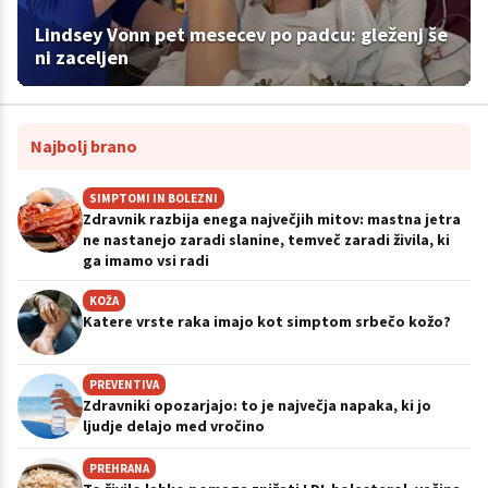
Lindsey Vonn pet mesecev po padcu: gleženj še
ni zaceljen
Najbolj brano
SIMPTOMI IN BOLEZNI
Zdravnik razbija enega največjih mitov: mastna jetra
ne nastanejo zaradi slanine, temveč zaradi živila, ki
ga imamo vsi radi
KOŽA
Katere vrste raka imajo kot simptom srbečo kožo?
PREVENTIVA
Zdravniki opozarjajo: to je največja napaka, ki jo
ljudje delajo med vročino
PREHRANA