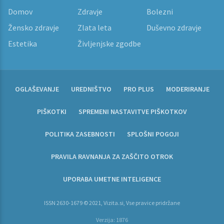
Domov
Zdravje
Bolezni
Žensko zdravje
Zlata leta
Duševno zdravje
Estetika
Življenjske zgodbe
OGLAŠEVANJE
UREDNIŠTVO
PRO PLUS
MODERIRANJE
PIŠKOTKI
SPREMENI NASTAVITVE PIŠKOTKOV
POLITIKA ZASEBNOSTI
SPLOŠNI POGOJI
PRAVILA RAVNANJA ZA ZAŠČITO OTROK
UPORABA UMETNE INTELIGENCE
ISSN 2630-1679 © 2021, Vizita.si, Vse pravice pridržane
Verzija: 1876