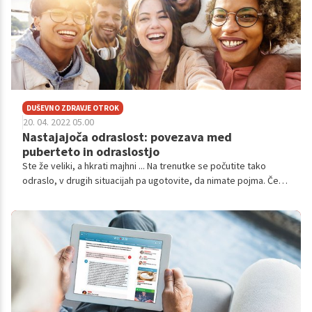
DUŠEVNO ZDRAVJE OTROK
20. 04. 2022 05.00
Nastajajoča odraslost: povezava med
puberteto in odraslostjo
Ste že veliki, a hkrati majhni ... Na trenutke se počutite tako
odraslo, v drugih situacijah pa ugotovite, da nimate pojma. Če
vas vprašamo, ali se imate za odrasle posameznike, boste
zagotovo odgovorili z da, seveda, v resnici, lahko si priznate
čisto po tiho, pa ne veste, kako se glede tega počutite. Starost
od 18 do 25 let je lahko zelo zahtevna in polna izzivov.