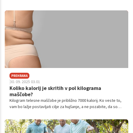
študija razkriva ključne prelomnice, ki vplivajo na naše učenje,
miselne sposobnosti in ranljivost za duševne motnje v različnih
življenjskih obdobjih, od otroštva do pozne starosti.
PREHRANA
30. 09. 2025 03.01
Koliko kalorij je skritih v pol kilograma
maščobe?
Kilogram telesne maščobe je približno 7000 kalorij. Ko veste to,
vam bo lažje postavljati cilje za hujšanje, a ne pozabite, da so
lahko rezultati pri vsakem človeku malo drugačni.