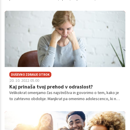
družba kaže, da je pomembno vse prej kot to, kajne?
DUŠEVNO ZDRAVJE OTROK
20. 10. 2022 05.00
Kaj prinaša tvoj prehod v odraslost?
Velikokrat omenjamo čas najstništva in govorimo o tem, kako je
to zahtevno obdobje. Manjkrat pa omenimo adolescenco, ki ne
obsega samo čas najstništva, temveč zajema (na koncu) tudi
prehod v odraslost.