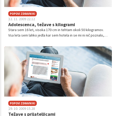
POPOVI ZDRAVNIKI
12. 11. 2009 22.12
Adolescenca, težave s kilogrami
Stara sem 16 let, visoka 170 cm in tehtam okoli 50 kilogramov.
Vsa leta sem lahko jedla kar sem hotela in se mi ni nič poznalo,
zadnje čase pa se mi pojavljajo maščobne obloge na trebuhu in
bokih. Stv...
POPOVI ZDRAVNIKI
29. 10. 2009 15.28
Težave s prijateljicami