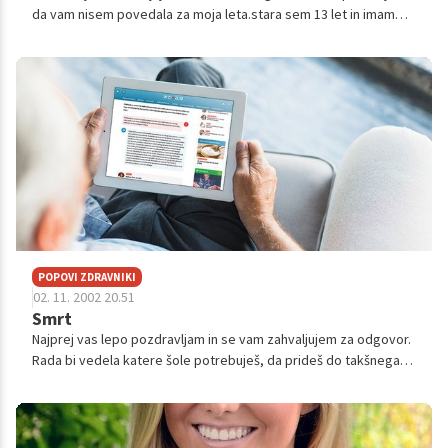
da vam nisem povedala za moja leta.stara sem 13 let in imam
mozolje na strani lopatic-za rameni.odkar sva z mamo prišli z
morja je minilo...
POPOVI ZDRAVNIKI
02. 11. 2002 20.51
Smrt
Najprej vas lepo pozdravljam in se vam zahvaljujem za odgovor.
Rada bi vedela katere šole potrebuješ, da prideš do takšnega
položaja kot ste vi? Poleg tega me zelo zanima vaše delo, zato
bi še vpraša...