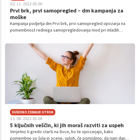
02. 11. 2023 05.00
Prvi brk, prvi samopregled – dm kampanja za
moške
Kampanja podjetja dm Prvi brk, prvi samopregled opozarja na
pomembnost rednega samopregledovanja mod pri mladih
moških. Samopregledovanje je enostavna, hitra in učinkovita
metoda, za katero se priporoča, da jo redno izvaja vsak moški
po 15. letu starosti. Rak mod je namreč prvenstveno bolezen
mladih moških, najpogosteje se pojavlja pri moških v starosti
18–35 let. Redno samopregledovanje mod omogoča zgodnje
odkritje te vrste raka, zato dm s kampanjo Prvi brk, prvi
samopregled nagovarja mlajše moške, da ob rasti prvih
obraznih dlak začnejo tudi z rednim samopregledovanjem mod.
DUŠEVNO ZDRAVJE OTROK
13. 06. 2023 05.00
5 ključnih veščin, ki jih moraš razviti za uspeh
Verjetno ti gredo starši na živce, ko te opozarjajo, kako
pomembne so šola in ocene, sploh, če pomislimo, da nam danes