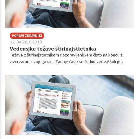
POPOVI ZDRAVNIKI
12. 04. 2010 20.18
Vedensjke težave štirinajstletnika
Težave z štirinajstletnikom Pozdravljeni!Sem čisto na koncu z
živci zaradi svojega sina.Zadnje čase se čudno vede.V šoli je
agresiven do vrstnikov in učiteljev.Vsak teden nas kliče
ravnateljica.Ne ...