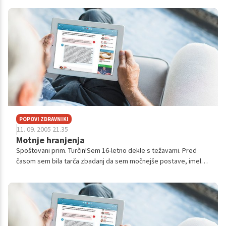
se pogovar...
POPOVI ZDRAVNIKI
11. 09. 2005 21.35
Motnje hranjenja
Spoštovani prim. Turčin!Sem 16-letno dekle s težavami. Pred
časom sem bila tarča zbadanj da sem močnejše postave, imela
sem pri 175 cm 63 kg. Zaradi tega sem se odločila da bom
shujšala kakšen kilogra...