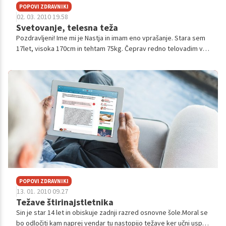
POPOVI ZDRAVNIKI
02. 03. 2010 19.58
Svetovanje, telesna teža
Pozdravljeni! Ime mi je Nastja in imam eno vprašanje. Stara sem
17let, visoka 170cm in tehtam 75kg. Čeprav redno telovadim v
šoli, 3 ure na teden poleg tega treniram 2x tedensko karate po
uro in pol. ...
POPOVI ZDRAVNIKI
13. 01. 2010 09.27
Težave štirinajstletnika
Sin je star 14 let in obiskuje zadnji razred osnovne šole.Moral se
bo odločiti kam naprej vendar tu nastopijo težave ker učni uspeh