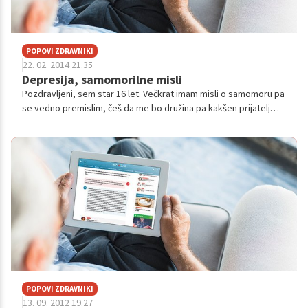
POPOVI ZDRAVNIKI
22. 02. 2014 21.35
Depresija, samomorilne misli
Pozdravljeni, sem star 16 let. Večkrat imam misli o samomoru pa
se vedno premislim, češ da me bo družina pa kakšen prijatelj
pogrešali. Razpoloženje mi zelo niha. Kdaj bi se najraje zjokal,
naslednjič...
POPOVI ZDRAVNIKI
13. 09. 2012 19.27