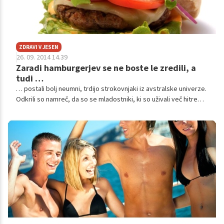
ZDRAVI V JESEN
26. 09. 2014 14.39
Zaradi hamburgerjev se ne boste le zredili, a
tudi …
… postali bolj neumni, trdijo strokovnjaki iz avstralske univerze.
Odkrili so namreč, da so se mladostniki, ki so uživali več hitre
prehrane, na testih kognitivnih sposobnosti odrezali slabše kot
njihovi vrstniki, ki so jedli zdravo prehrano.