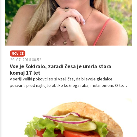
NOVICE
29. 07. 2016 08.52
Vse je šokiralo, zaradi česa je umrla stara
komaj 17 let
V seriji Veliki pokovci so si vzeli čas, da bi svoje gledalce
posvarili pred najhujšo obliko kožnega raka, melanomom. O tem
so spregovorili, potem ko so bili šokirani, da je njihova gledalka
zaradi te zahrbtne bolezni umrla stara komaj 17 let.