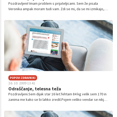
Pozdravljeni! Imam problem s prijateljicami. Sem že pisala
Veronika ampak moram tudi vam. Zdi se mi, da se mi izmikajo,da
stvari, ki meni niso prijetne govorijo nalašč,me nočejo več v svoji
dr...
POPOVI ZDRAVNIKI
16. 10. 2009 13.41
Odraščanje, telesna teža
Pozdravljeni.Sem dijak star 16 let.Tehtam 84 kg velik sem 170 in
zanima me kako se bi lahko zredil.Pojem veliko vendar se nikjer
ne pozna.lp