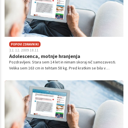
POPOVI ZDRAVNIKI
12. 12. 2009 18.11
Adolescenca, motnje hranjenja
Pozdravljeni. Stara sem 14 let in nimam skoraj nič samozavesti.
Velika sem 163 cm in tehtam 58 kg. Pred kratkim se bila v
bolnišnici zaradi suma na epilepsijo in pogoste napade in takrat
mi je zdravn...