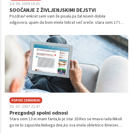
14. 04. 2009 18.01
SOOČANJE Z ŽIVLJENJSKIMI DEJSTVI
Pozdrav! enkrat sem vam že pisala pa žal nisem dobila
odgovora. upam da bom imela tokrat več sreče. stara sem 17 let
in sem zelo čustvena. kar koli me lahko spravi v jok.zelo se
bojim smrti. ko dobim ...
POPOVI ZDRAVNIKI
02. 07. 2007 22.47
Prezgodnji spolni odnosi
Stara sem 13 in imam fanta,ki je star 20.Res se imava rada.Nikoli
ga ne bi zapustila.Nekega dne,ko sva imela obletnico 8meseca
sem se odločila,da grem k njemu proslavljat.Pri njemu doma Sva