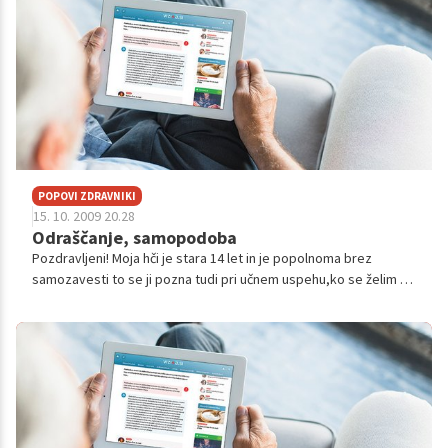
POPOVI ZDRAVNIKI
15. 10. 2009 20.28
Odraščanje, samopodoba
Pozdravljeni! Moja hči je stara 14 let in je popolnoma brez
samozavesti to se ji pozna tudi pri učnem uspehu,ko se želim z
njo pogovoriti mi odvrne , da ko se uči se ne more
skoncentrirati oziroma da...