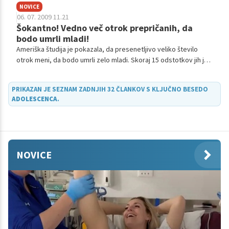
NOVICE
06. 07. 2009 11.21
Šokantno! Vedno več otrok prepričanih, da
bodo umrli mladi!
Ameriška študija je pokazala, da presenetljivo veliko število
otrok meni, da bodo umrli zelo mladi. Skoraj 15 odstotkov jih je
namreč prepričanih, da bodo umrli do 35 leta.
PRIKAZAN JE SEZNAM ZADNJIH 32 ČLANKOV S KLJUČNO BESEDO
ADOLESCENCA
.
NOVICE