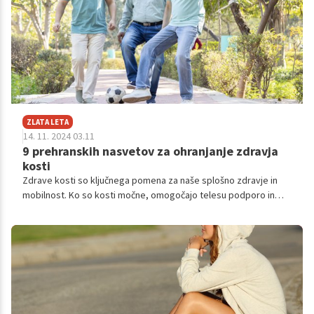
ZLATA LETA
14. 11. 2024 03.11
9 prehranskih nasvetov za ohranjanje zdravja
kosti
Zdrave kosti so ključnega pomena za naše splošno zdravje in
mobilnost. Ko so kosti močne, omogočajo telesu podporo in
zaščito notranjih organov ter gibanje. Kljub temu pa je
pomembno, da kosti prejemajo ustrezne hranilne snovi skozi
vse življenje, saj lahko s staranjem postanejo bolj dovzetne za
bolezni, kot sta osteoporoza ali artritis. Dobra novica je, da
lahko z nekaj enostavnimi prehranskimi spremembami močno
pripomorete k zdravju svojih kosti.