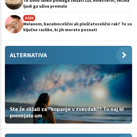
To živilo lahko pomaga znižati LDL holesterol, večina
ljudi ga uživa premalo
KOŽA
Melanom, bazalnocelični ali ploščatocelični rak? To so
ključne razlike, ki jih morate poznati
ALTERNATIVA
Ste že slišali za "kopanje v zvezdah"? To naj bi
pomirjalo um