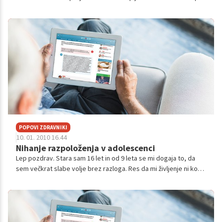
ni najboljši pa ne zaradi da bi se slabo učil ampak ker se sploh
nič...
POPOVI ZDRAVNIKI
10. 01. 2010 16.44
Nihanje razpoloženja v adolescenci
Lep pozdrav. Stara sam 16 let in od 9 leta se mi dogaja to, da
sem večkrat slabe volje brez razloga. Res da mi življenje ni kot
pravljica ali nekaj za kar bi se mogla veseliti, se mi pa to zelo
pogost...