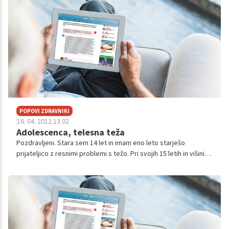
POPOVI ZDRAVNIKI
16. 04. 2012 13.02
Adolescenca, telesna teža
Pozdravljeni. Stara sem 14 let in imam eno leto starješo
prijateljico z resnimi problemi s težo. Pri svojih 15 letih in višini
165 tehta le 42 kilogramov. Za njen problem vedo tako starši kot
njena zd...