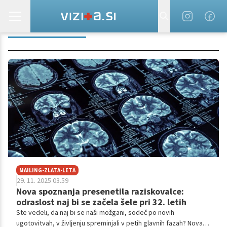
ADOLESCENCA
MAILING-ZLATA-LETA
29. 11. 2025 03.59
Nova spoznanja presenetila raziskovalce:
odraslost naj bi se začela šele pri 32. letih
Ste vedeli, da naj bi se naši možgani, sodeč po novih
ugotovitvah, v življenju spreminjali v petih glavnih fazah? Nova