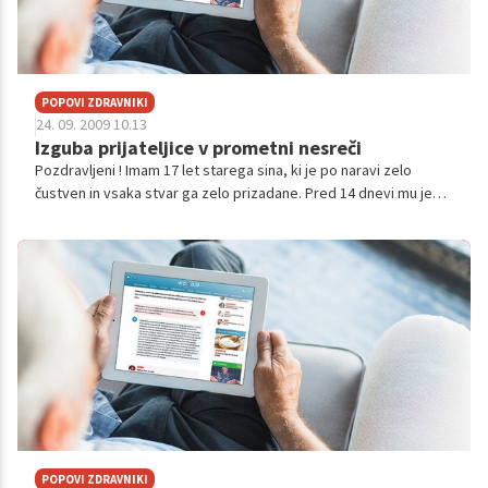
POPOVI ZDRAVNIKI
24. 09. 2009 10.13
Izguba prijateljice v prometni nesreči
Pozdravljeni ! Imam 17 let starega sina, ki je po naravi zelo
čustven in vsaka stvar ga zelo prizadane. Pred 14 dnevi mu je
umrla prijateljica za posledicami prometne nesreče. Od takrat
naprej ne more...
POPOVI ZDRAVNIKI