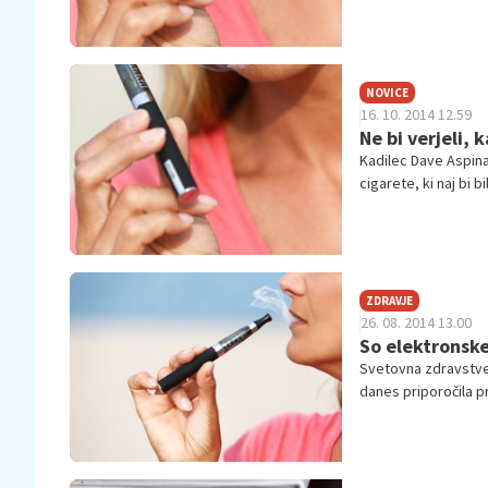
učinkov, so pa velik
NOVICE
16. 10. 2014 12.59
Ne bi verjeli,
Kadilec Dave Aspinal
cigarete, ki naj bi b
elektronska cigaret
ZDRAVJE
26. 08. 2014 13.00
So elektronske
Svetovna zdravstven
danes priporočila p
prepoved kajenja to
izdihana para ni neva