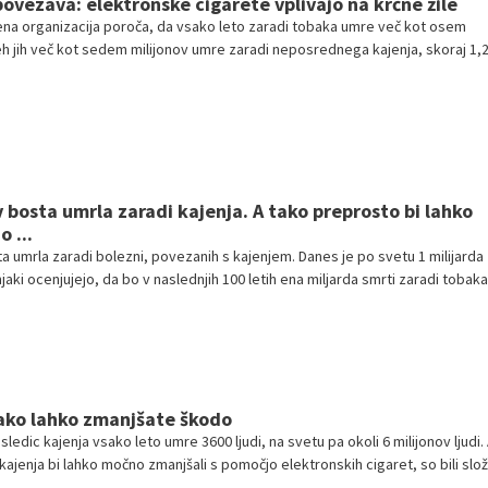
povezava: elektronske cigarete vplivajo na krčne žile
na organizacija poroča, da vsako leto zaradi tobaka umre več kot osem
teh jih več kot sedem milijonov umre zaradi neposrednega kajenja, skoraj 1,
vdihavanja pasivnega dima.
v bosta umrla zaradi kajenja. A tako preprosto bi lahko
 ...
a umrla zaradi bolezni, povezanih s kajenjem. Danes je po svetu 1 milijarda
jaki ocenjujejo, da bo v naslednjih 100 letih ena miljarda smrti zaradi tobaka
espremenjene. Prav zato vlade razvitega sveta sprejemajo ukrepe za
ki jo povzroča tobak. Pri tem sta najbolj uspešni Velika Britanija in Švedska
Tako lahko zmanjšate škodo
sledic kajenja vsako leto umre 3600 ljudi, na svetu pa okoli 6 milijonov ljudi.
 kajenja bi lahko močno zmanjšali s pomočjo elektronskih cigaret, so bili slož
tjem srečanju o elektronskih cigaretah v Londonu. Te niso povsem brez škodl