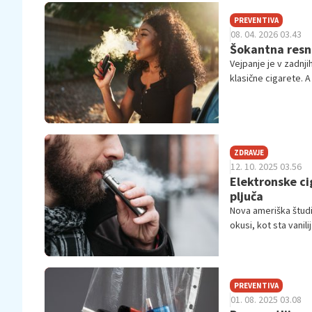
PREVENTIVA
08. 04. 2026 03.43
Šokantna resni
Vejpanje je v zadnji
klasične cigarete. A
precej bolj zapleten
ZDRAVJE
12. 10. 2025 03.56
Elektronske ci
pljuča
Nova ameriška študi
okusi, kot sta vanil
resne pljučne bolezn
PREVENTIVA
01. 08. 2025 03.08