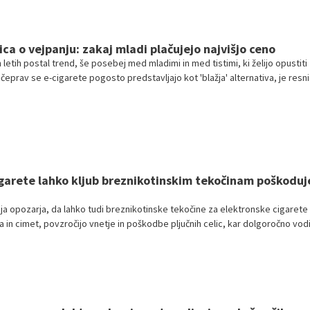
ca o vejpanju: zakaj mladi plačujejo najvišjo ceno
h letih postal trend, še posebej med mladimi in med tistimi, ki želijo opustiti
 čeprav se e-cigarete pogosto predstavljajo kot 'blažja' alternativa, je resn
a.
garete lahko kljub breznikotinskim tekočinam poškoduj
ja opozarja, da lahko tudi breznikotinske tekočine za elektronske cigarete
ija in cimet, povzročijo vnetje in poškodbe pljučnih celic, kar dolgoročno vodi
i.