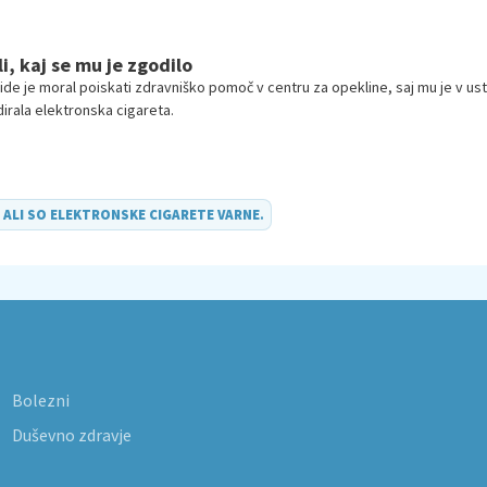
i, kaj se mu je zgodilo
ride je moral poiskati zdravniško pomoč v centru za opekline, saj mu je v ust
rala elektronska cigareta.
O
ALI SO ELEKTRONSKE CIGARETE VARNE
.
Bolezni
Duševno zdravje