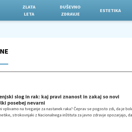
ZLATA
DUŠEVNO
ESTETIKA
LETA
ZDRAVJE
RNE
enjski slog in rak: kaj pravi znanost in zakaj so novi
elki posebej nevarni
i vplivamo na tveganje za nastanek raka? Čeprav se pogosto zdi, da je bo
tike, strokovnjaki z Nacionalnega inštituta za javno zdravje opozarjajo, d
ko večjo vlogo, kot si večina predstavlja.