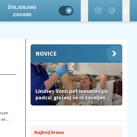
ŽIVLJENJSKE
ZGODBE
NOVICE
Lindsey Vonn pet mesecev po
padcu: gleženj še ni zaceljen
lezen
a ima
Najbolj brano