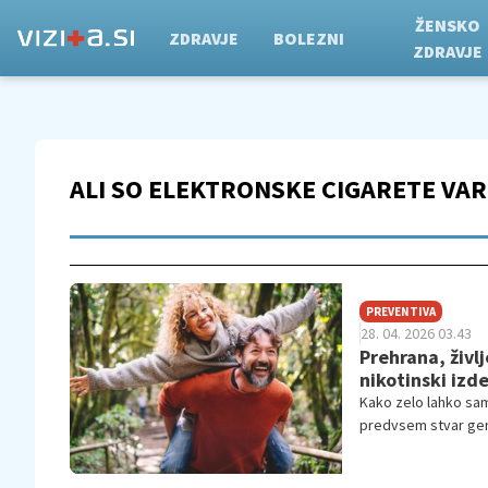
ŽENSKO
ZDRAVJE
BOLEZNI
ZDRAVJE
ALI SO ELEKTRONSKE CIGARETE VA
PREVENTIVA
28. 04. 2026 03.43
Prehrana, življ
nikotinski izd
Kako zelo lahko sam
predvsem stvar gene
življenjski slog veli