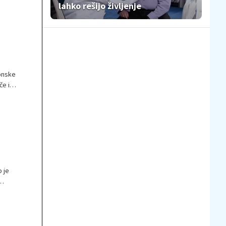
lahko rešijo življenje
ronske
če in
 je