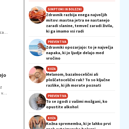
SIMPTOMI IN BOLEZNI
Zdravnik razbija enega največjih
mitov: mastna jetra ne nastanejo
zaradi slanine, temveč zaradi živila,
ki ga imamo vsi radi
ica
PREVENTIVA
Zdravniki opozarjajo: to je največja
napaka, ki jo ljudje delajo med
vročino
KOŽA
Melanom, bazalnocelični ali
ejo
ploščatocelični rak? To so ključne
razlike, ki jih morate poznati
 z
 v
PREVENTIVA
To se zgodi z vašimi možgani, ko
opustite alkohol
KOŽA
Kožna sprememba, ki je lahko prvi