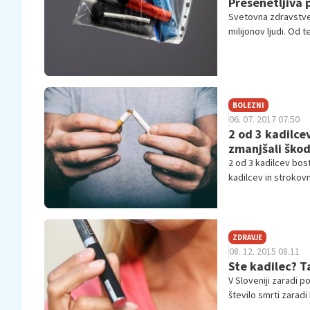
Presenetljiva 
Svetovna zdravstve
milijonov ljudi. Od 
milijona pa zaradi 
BOLEZNI
06. 07. 2017 07.50
2 od 3 kadilce
zmanjšali škodo
2 od 3 kadilcev bost
kadilcev in strokovn
stvari ostajanejo n
zmanjševanje škode, 
ZDRAVJE
08. 12. 2015 08.11
Ste kadilec? 
V Sloveniji zaradi po
število smrti zaradi
strokovnjaki na tre