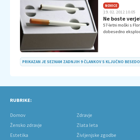
NOVICE
19. 02. 2012 10.05
Ne boste verjel
57-letni moški s Flo
dobesedno eksplodi
PRIKAZAN JE SEZNAM ZADNJIH 9 ČLANKOV S KLJUČNO BESED
RUBRIKE:
Domov
Zdravje
Žensko zdravje
Zlata leta
Estetika
Življenjske zgodbe