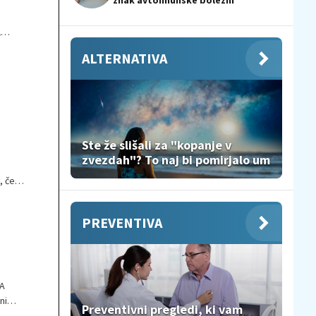
znak avtoimunske bolezni
2
ALTERNATIVA
Ste že slišali za "kopanje v
zvezdah"? To naj bi pomirjalo um
, če
.
PREVENTIVA
 A
ni
Preventivni pregledi, ki vam
jivih