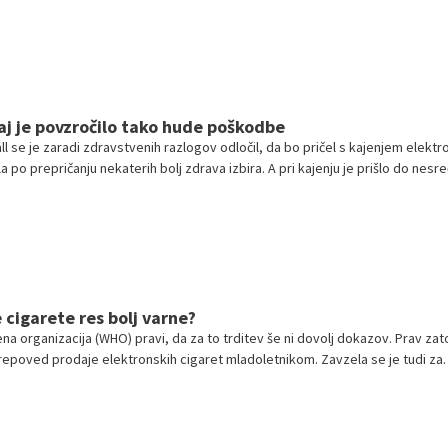
o bolj varne kot običajne, so dejali.
 kaj je povzročilo tako hude poškodbe
l se je zaradi zdravstvenih razlogov odločil, da bo pričel s kajenjem elekt
ila po prepričanju nekaterih bolj zdrava izbira. A pri kajenju je prišlo do nesre
a je nenadoma eksplodirala.
 cigarete res bolj varne?
a organizacija (WHO) pravi, da za to trditev še ni dovolj dokazov. Prav zato
repoved prodaje elektronskih cigaret mladoletnikom. Zavzela se je tudi za
vrstnih cigaret v zaprtih javnih prostorih, vsaj dokler ne bo dokazano, da
rna za ljudi v okolici.