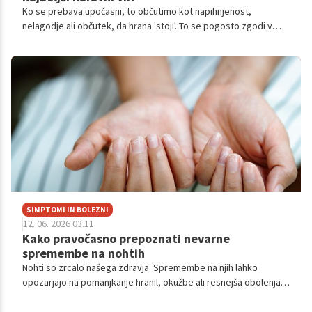
Ko se prebava upočasni, to občutimo kot napihnjenost,
nelagodje ali občutek, da hrana 'stoji'. To se pogosto zgodi v
obdobjih stresa, neredne prehrane ali po težjih obrokih. Rešitev
običajno iščemo v spremembi hrane ali več gibanja, redkeje pa
pomislimo na pomemben mineral – magnezij.
SIMPTOMI IN BOLEZNI
12. 06. 2026 03.11
Kako pravočasno prepoznati nevarne
spremembe na nohtih
Nohti so zrcalo našega zdravja. Spremembe na njih lahko
opozarjajo na pomanjkanje hranil, okužbe ali resnejša obolenja.
Zavedanje teh znakov in pravočasno ukrepanje sta ključna za
ohranjanje dobrega počutja in zdravja.