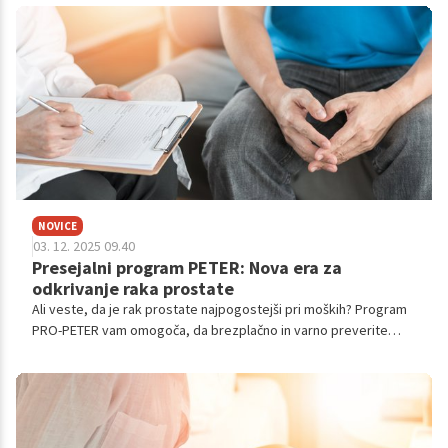
pravočasno prepoznavanje zgodnjih simptomov.
NOVICE
03. 12. 2025 09.40
Presejalni program PETER: Nova era za
odkrivanje raka prostate
Ali veste, da je rak prostate najpogostejši pri moških? Program
PRO-PETER vam omogoča, da brezplačno in varno preverite
svoje zdravje. Prejeto vabilo je priložnost za zgodnje odkrivanje
in boljše možnosti zdravljenja. Odzovite se vabilu in poskrbite
zase!