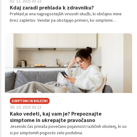
02. 11. 2025 03.23
Kdaj zaradi prehlada k zdravniku?
Prehlad je ena najpogostejših virusnih okužb, ki običajno mine
brez zapletov. Vendar pa obstajajo primeri, ko simptomi
presegajo običajno nelagodje in zahtevajo zdravniško
obravnavo.
SIMPTOMI IN BOLEZNI
30. 10. 2025 03.23
Kako vedeti, kaj vam je? Prepoznajte
simptome in ukrepajte pravočasno
Jesenski čas prinaša povečano pojavnost različnih obolenj, ki so
si po simptomih pogosto zelo podobna.