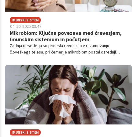
IMUNSKI SISTEM
04. 10. 2025 03.47
Mikrobiom: Ključna povezava med črevesjem,
imunskim sistemom in počutjem
Zadnja desetletja so prinesla revolucijo v razumevanju
človeškega telesa, pri čemer je mikrobiom postal osrednji
igralec v znanstvenih razpravah o zdravju.
IMUNSKI SISTEM