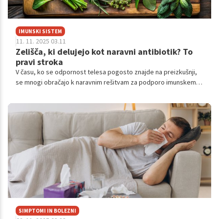
IMUNSKI SISTEM
11. 11. 2025 03.11
Zelišča, ki delujejo kot naravni antibiotik? To
pravi stroka
V času, ko se odpornost telesa pogosto znajde na preizkušnji,
se mnogi obračajo k naravnim rešitvam za podporo imunskemu
sistemu.
SIMPTOMI IN BOLEZNI