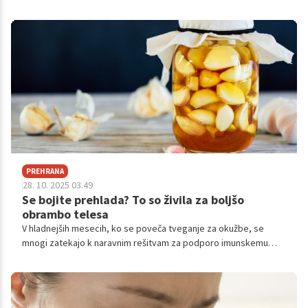
PREHRANA
28. 10. 2025 03.49
Se bojite prehlada? To so živila za boljšo
obrambo telesa
V hladnejših mesecih, ko se poveča tveganje za okužbe, se
mnogi zatekajo k naravnim rešitvam za podporo imunskemu
sistemu.