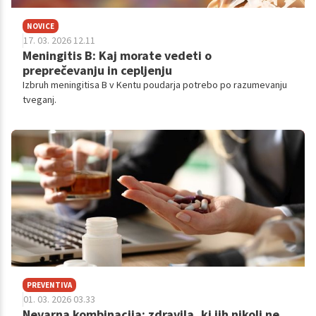
NOVICE
17. 03. 2026 12.11
Meningitis B: Kaj morate vedeti o
preprečevanju in cepljenju
Izbruh meningitisa B v Kentu poudarja potrebo po razumevanju
tveganj.
PREVENTIVA
01. 03. 2026 03.33
Nevarna kombinacija: zdravila, ki jih nikoli ne