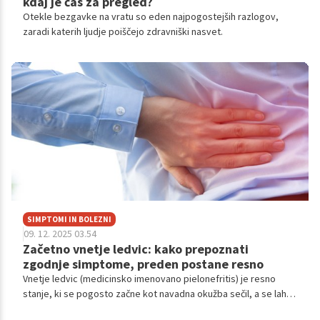
kdaj je čas za pregled?
Otekle bezgavke na vratu so eden najpogostejših razlogov,
zaradi katerih ljudje poiščejo zdravniški nasvet.
SIMPTOMI IN BOLEZNI
09. 12. 2025 03.54
Začetno vnetje ledvic: kako prepoznati
zgodnje simptome, preden postane resno
Vnetje ledvic (medicinsko imenovano pielonefritis) je resno
stanje, ki se pogosto začne kot navadna okužba sečil, a se lahko
hitro razširi na ledvice. Ključ do preprečevanja zapletov je