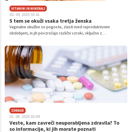
VITAMINI IN MINERALI
03. 09. 2025 03.41
S tem se okuži vsaka tretja ženska
Vaginalne okužbe so pogoste, zlasti med reproduktivnim
obdobjem, in jih povzročajo različni vzroki, vključno z
neravnovesjem bakterij. Simptomi se lahko razlikujejo, a
pogosto vključujejo srbenje, pekoč občutek in spremembe v
izcedku. Pomembna je pravilna diagnoza za učinkovito
zdravljenje, ki se razlikuje glede na vrsto okužbe, ter skrb za
ustrezno higieno za preprečevanje.
ZDRAVJE
31. 08. 2025 03.09
Veste, kam zavreči neuporabljena zdravila? To
so informacije, ki jih morate poznati