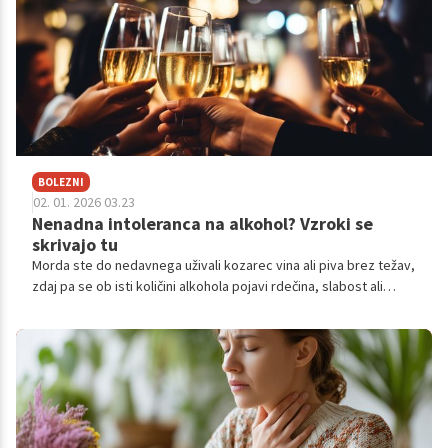
BOLEZNI
02. 01. 2026 03.23
Nenadna intoleranca na alkohol? Vzroki se
skrivajo tu
Morda ste do nedavnega uživali kozarec vina ali piva brez težav,
zdaj pa se ob isti količini alkohola pojavi rdečina, slabost ali
glavobol. Nenadna intoleranca na alkohol ni zgolj 'slaba sreča' ali
znak, da smo postali občutljivi.