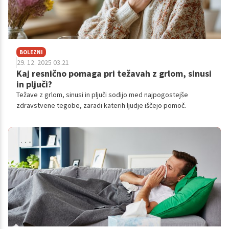
BOLEZNI
29. 12. 2025 03.21
Kaj resnično pomaga pri težavah z grlom, sinusi
in pljuči?
Težave z grlom, sinusi in pljuči sodijo med najpogostejše
zdravstvene tegobe, zaradi katerih ljudje iščejo pomoč.