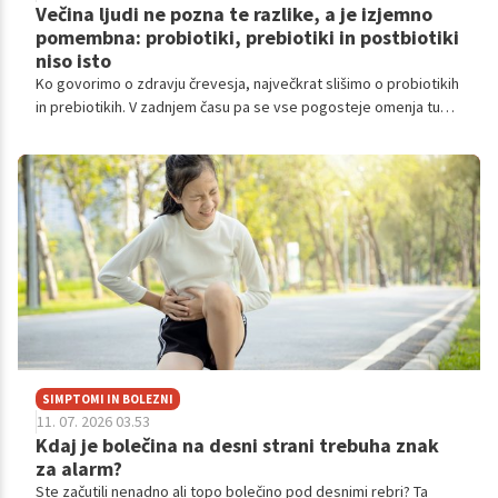
Večina ljudi ne pozna te razlike, a je izjemno
pomembna: probiotiki, prebiotiki in postbiotiki
niso isto
Ko govorimo o zdravju črevesja, največkrat slišimo o probiotikih
in prebiotikih. V zadnjem času pa se vse pogosteje omenja tudi
postbiotike. Čeprav se izrazi slišijo podobno, ne pomenijo iste
stvari. Kakšna je razlika med njimi in zakaj jim namenjamo vse
več pozornosti?
SIMPTOMI IN BOLEZNI
11. 07. 2026 03.53
Kdaj je bolečina na desni strani trebuha znak
za alarm?
Ste začutili nenadno ali topo bolečino pod desnimi rebri? Ta