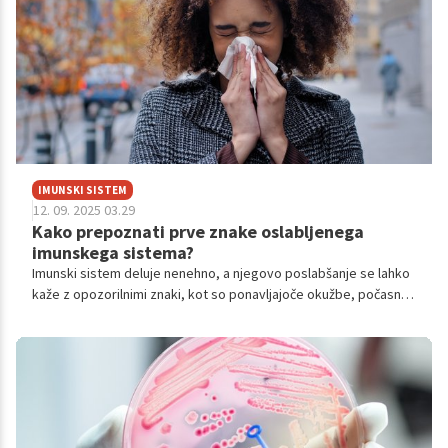
IMUNSKI SISTEM
12. 09. 2025 03.29
Kako prepoznati prve znake oslabljenega
imunskega sistema?
Imunski sistem deluje nenehno, a njegovo poslabšanje se lahko
kaže z opozorilnimi znaki, kot so ponavljajoče okužbe, počasno
celjenje ran ali prebavne težave. Pomanjkanje spanca, stres,
neustrezna prehrana in premalo gibanja so glavni krivci, ki lahko
oslabijo našo obrambo. Pravočasno prepoznavanje teh znakov
in prilagoditev življenjskega sloga sta ključna za ohranjanje
močnega imunskega sistema, še posebej pred sezono
prehladov in grip.