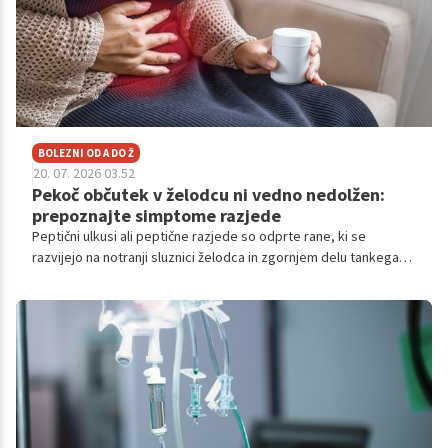
BOLEZNI OD A DO Ž
20. 07. 2026 03.52
Pekoč občutek v želodcu ni vedno nedolžen:
prepoznajte simptome razjede
Peptični ulkusi ali peptične razjede so odprte rane, ki se
razvijejo na notranji sluznici želodca in zgornjem delu tankega
črevesa. Najpogostejši simptom je bolečina v želodcu.