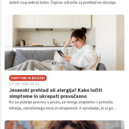
doleti vsaj enkrat letno. Čeprav zdravila za prehlad ne obstajajo,
obstaja veliko naravnih pripravkov, ki lahko ublažijo simptome in
pospešijo okrevanje.
SIMPTOMI IN BOLEZNI
17. 09. 2025 03.54
Jesenski prehlad ali alergija? Kako ločiti
simptome in ukrepati pravočasno
Ko se poletje prevesi v jesen, se mnogi znajdemo v primežu
kihanja, zamašenega nosu in utrujenosti. A vprašanje, ki si ga
pogosto zastavimo, je: gre za prehlad ali sezonsko alergijo?