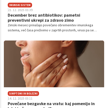
IMUNSKI SISTEM
21. 12. 2025 03.39
December brez antibiotikov: pametni
preventivni ukrepi za zdravo zimo
Zimski meseci prinašajo povečano obremenitev imunskega
sistema, več časa preživimo v zaprtih prostorih, virusi pa se
širijo hitreje.
SIMPTOMI IN BOLEZNI
14. 12. 2025 03.11
Povečane bezgavke na vratu: kaj pomenijo in