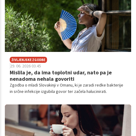
ŽIVLJENJSKE ZGODBE
29. 06. 2026 03.45
Mislila je, da ima toplotni udar, nato pa je
nenadoma nehala govoriti
Zgodba o mladi Slovakinji v Omanu, ki je zaradi redke bakterije
in srčne infekcije izgubila govor ter začela halucinirati.