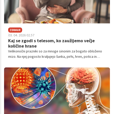
ZDRAVJE
03. 04. 2026 02.57
Kaj se zgodi s telesom, ko zaužijemo večje
količine hrane
Velikonočni prazniki so za mnoge sinonim za bogato obloženo
mizo. Na njej pogosto kraljujejo šunka, pirhi, hren, potica in
številne druge dobrote, ki se jim je težko upreti. Po dolgem
postnem obdobju ali preprosto ob druženju z družino in prijatelji
se hitro zgodi, da pojemo več, kot smo sprva nameravali.
Občasno prenajedanje večini ljudi sicer ne povzroča večjih
težav, vendar pa lahko nenadna sprememba prehrane vpliva
tudi na naše telo in na prebivalce, ki v njem živijo: črevesne
bakterije.