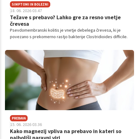
SIMPTOMI IN BOLEZNI
18. 06. 2026 03.47
Težave s prebavo? Lahko gre za resno vnetje
črevesa
Psevdomembranski kolitis je vnetje debelega črevesa, ki je
povezano s prekomerno rastjo bakterije Clostridioides difficile.
PREBAVA
15. 06. 2026 03.36
Kako magnezij vpliva na prebavo in kateri so
najboljši naravni viri