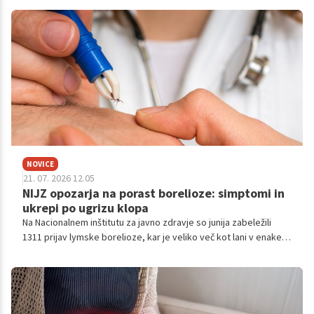
NOVICE
21. 07. 2026 12.05
NIJZ opozarja na porast borelioze: simptomi in
ukrepi po ugrizu klopa
Na Nacionalnem inštitutu za javno zdravje so junija zabeležili
1311 prijav lymske borelioze, kar je veliko več kot lani v enakem
obdobju, ko jih je bilo 820.