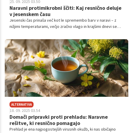
25. 09. 2025 03.50
Naravni protimikrobni ščiti: Kaj resnično deluje
v jesenskem času
Jesenski čas prinaša več kot le spremembo barv v naravi – z
nižjimi temperaturami, večjo zračno vlago in krajšimi dnevi se
poveča tudi pojavnost okužb dihal, virusnih obolenj in sezonskih
vnetij.
ALTERNATIVA
18. 09. 2025 03.54
Domači pripravki proti prehladu: Naravne
rešitve, ki resnično pomagajo
Prehlad je ena najpogostejših virusnih okužb, ki nas običajno