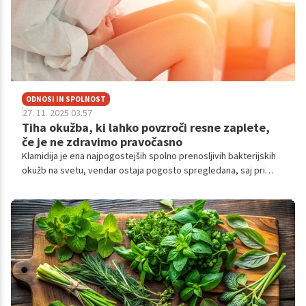
ODNOSI IN SPOLNOST
27. 11. 2025 03.57
Tiha okužba, ki lahko povzroči resne zaplete,
če je ne zdravimo pravočasno
Klamidija je ena najpogostejših spolno prenosljivih bakterijskih
okužb na svetu, vendar ostaja pogosto spregledana, saj pri
večini okuženih ne povzroča nobenih simptomov.