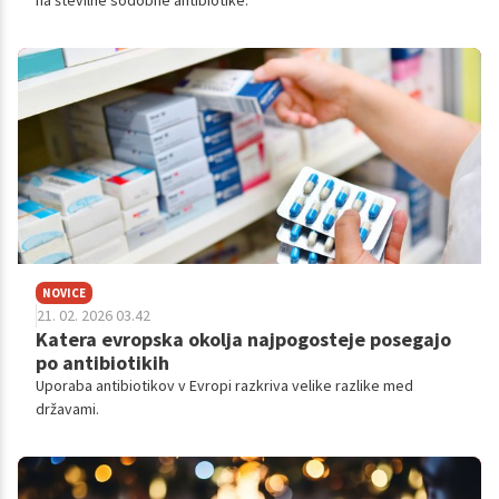
na številne sodobne antibiotike.
NOVICE
21. 02. 2026 03.42
Katera evropska okolja najpogosteje posegajo
po antibiotikih
Uporaba antibiotikov v Evropi razkriva velike razlike med
državami.