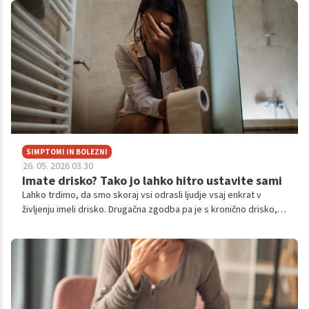
SIMPTOMI IN BOLEZNI
26. 05. 2026 03.30
Imate drisko? Tako jo lahko hitro ustavite sami
Lahko trdimo, da smo skoraj vsi odrasli ljudje vsaj enkrat v
življenju imeli drisko. Drugačna zgodba pa je s kronično drisko, ki
lahko bistveno vpliva na naše zdravje in splošno dobro počutje.