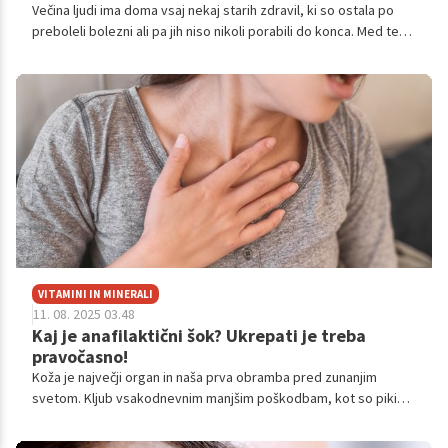
Večina ljudi ima doma vsaj nekaj starih zdravil, ki so ostala po
preboleli bolezni ali pa jih niso nikoli porabili do konca. Med temi
se pogosto znajdejo tudi antibiotiki, ki predstavljajo posebno
tveganje – tako za naše zdravje kot za okolje. Čeprav se zdi
priročno, da zdravila preprosto zadržimo za "vsak primer", so
posledice tega početja lahko resne. Varna raba in pravilno
odlaganje zdravil, še posebej antibiotikov, je ključen korak k
zaščiti zdravja posameznika, celotne skupnosti in naravnega
okolja.
VITAMINI IN MINERALI
11. 08. 2025 03.48
Kaj je anafilaktični šok? Ukrepati je treba
pravočasno!
Koža je največji organ in naša prva obramba pred zunanjim
svetom. Kljub vsakodnevnim manjšim poškodbam, kot so piki
žuželk in praske, lahko s pravilno nego preprečimo zaplete in
pospešimo celjenje.