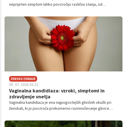
neprijeten simptom lahko povzročijo različna stanja, od
nedolžnih mišičnih težav do resnih obolenj jeter ali žolčnika.
Spoznajte ključne znake in možne vzroke.
ŽENSKO ZDRAVJE
05. 07. 2026 03.32
Vaginalna kandidiaza: vzroki, simptomi in
zdravljenje vnetja
Vaginalna kandidiaza je ena najpogostejših glivičnih okužb pri
ženskah, ki jo povzroča prekomerno razmnoževanje glivice
Candida albicans.