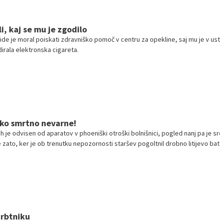
i, kaj se mu je zgodilo
ride je moral poiskati zdravniško pomoč v centru za opekline, saj mu je v ust
rala elektronska cigareta.
hko smrtno nevarne!
 je odvisen od aparatov v phoeniški otroški bolnišnici, pogled nanj pa je s
e zato, ker je ob trenutku nepozornosti staršev pogoltnil drobno litijevo bate
hrbtniku