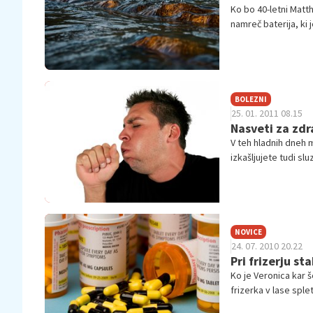
Ko bo 40-letni Matth
namreč baterija, ki
srce.
BOLEZNI
25. 01. 2011 08.15
Nasveti za zdr
V teh hladnih dneh m
izkašljujete tudi sl
doma pripravljenim
NOVICE
24. 07. 2010 20.22
Pri frizerju st
Ko je Veronica kar š
frizerka v lase splet
namreč hude glavobol