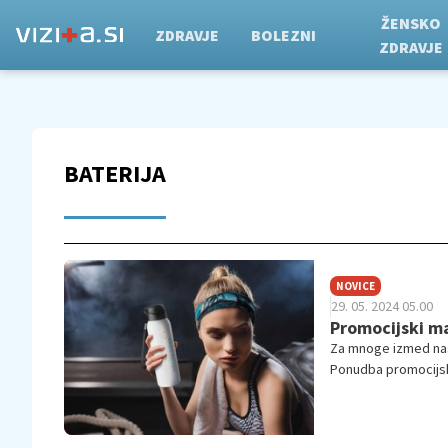
ŽENSKO
ZDRAVJE
BOLEZNI
ZDRAVJE
BATERIJA
NOVICE
29. 05. 2024 05.00
Promocijski mat
Za mnoge izmed nas 
Ponudba promocijski
kakovost njihovega 
rast prepoznavnosti