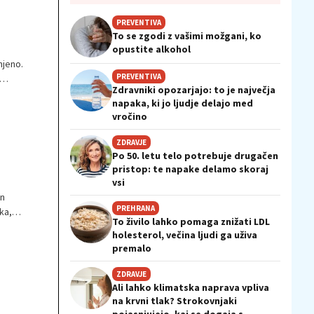
PREVENTIVA
To se zgodi z vašimi možgani, ko
opustite alkohol
njeno.
PREVENTIVA
Zdravniki opozarjajo: to je največja
napaka, ki jo ljudje delajo med
vročino
ZDRAVJE
Po 50. letu telo potrebuje drugačen
pristop: te napake delamo skoraj
vsi
in
PREHRANA
ka,
To živilo lahko pomaga znižati LDL
 brez
holesterol, večina ljudi ga uživa
–
premalo
ZDRAVJE
Ali lahko klimatska naprava vpliva
na krvni tlak? Strokovnjaki