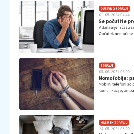
DUŠEVNO ZDRAVJE
01. 05. 2024 04.44
Se počutite p
V današnjem času se
Občutek nemoči se l
veliko bolj stresne 
ZDRAVJE
09. 06. 2021 06.00
Nomofobija: p
Mobilni telefoni so 
komunikacije, ampak
mobilna banka, špo
katere si ni več mog
nomofobijo.
NASMEH ZDRAVJU
24. 05. 2021 06.00