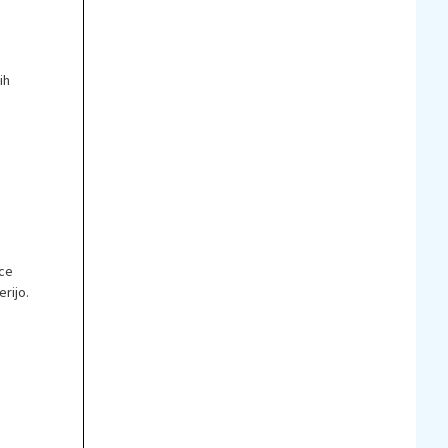
ih
rce
rijo.