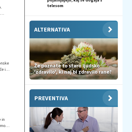
pojasnjujejo, kaj se dogaja s
telesom
.
a
ALTERNATIVA
ronske
Že poznate to staro ljudsko
če in
'zdravilo', ki naj bi zdravilo rane?
PREVENTIVA
 in
zumov