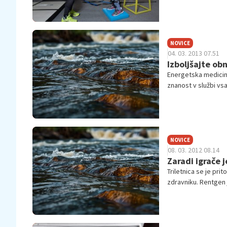
NOVICE
04. 03. 2013 07.51
Izboljšajte obn
Energetska medicina
znanost v službi vs
bolje in kdaj smo iz
NOVICE
08. 03. 2012 08.14
Zaradi igrače j
Triletnica se je prit
zdravniku. Rentgen j