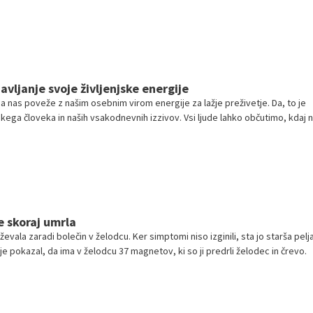
avljanje svoje življenjske energije
 nas poveže z našim osebnim virom energije za lažje preživetje. Da, to je
akega človeka in naših vsakodnevnih izzivov. Vsi ljude lahko občutimo, kdaj 
črpani – za to ne rabimo diplome.
e skoraj umrla
oževala zaradi bolečin v želodcu. Ker simptomi niso izginili, sta jo starša pelja
e pokazal, da ima v želodcu 37 magnetov, ki so ji predrli želodec in črevo.