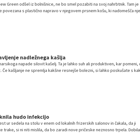
ew Green odšel iz bolnišnice, ne bo smel pozabiti na svoj nahrbtnik. Tam je
 je povezana s plastično napravo v njegovem prsnem košu, ki nadomešča n
avljenje nadležnega kašlja
arsikoga napade silovit kašelj. Ta je lahko suh ali produktiven, kar pomeni, 
uz. Če kašljanje ne spremlja kakšne resnejše bolezni, si lahko poskušate s ka
 naravnim zdravilom pomagati kar sami.
aknila hudo infekcijo
est ur sedela na stolu v enem od lokalnih frizerskih salonov in čakala, da ji
e trake, si ni niti mislila, da bo zaradi nove pričeske neznosno trpela. Dobila
e in ves obraz ji je zatekel.