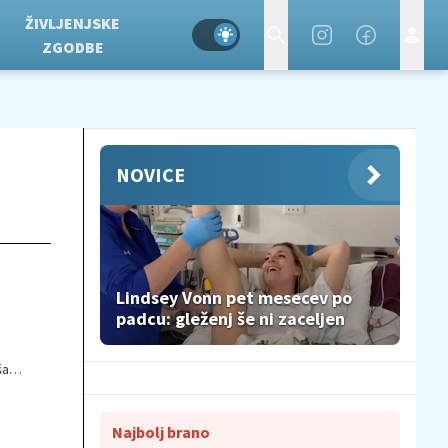
ŽIVLJENJSKE
ZGODBE
NOVICE
Lindsey Vonn pet mesecev po
padcu: gleženj še ni zaceljen
ša
za
Najbolj brano