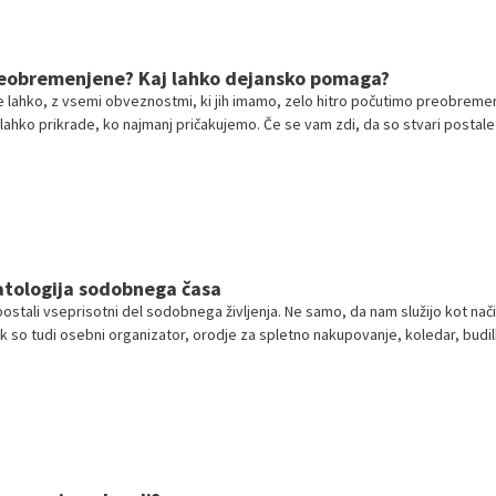
reobremenjene? Kaj lahko dejansko pomaga?
 lahko, z vsemi obveznostmi, ki jih imamo, zelo hitro počutimo preobreme
ahko prikrade, ko najmanj pričakujemo. Če se vam zdi, da so stvari postale
kot običajno, poskusite z naslednjimi stvarmi, ki vam lahko pridejo prav.
atologija sodobnega časa
postali vseprisotni del sodobnega življenja. Ne samo, da nam služijo kot nač
 so tudi osebni organizator, orodje za spletno nakupovanje, koledar, budil
rtni motivator in še mnogo več. Čeprav gre nedvomno za koristno napravo,
oče predstavljati življenja, pa je s seboj prinesla tudi vedenjsko odvisnost 