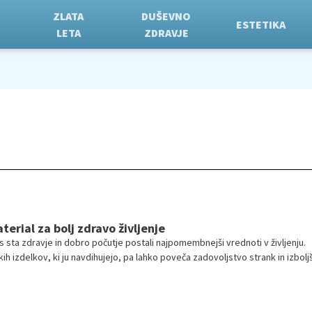
ZLATA
DUŠEVNO
ESTETIKA
LETA
ZDRAVJE
erial za bolj zdravo življenje
sta zdravje in dobro počutje postali najpomembnejši vrednoti v življenju.
h izdelkov, ki ju navdihujejo, pa lahko poveča zadovoljstvo strank in izbolj
življenja. Mnoga podjetja in blagovne znamke s pridom izkoriščajo ta trend 
 in prodaje.