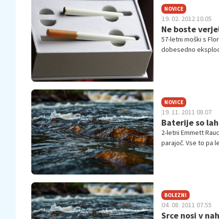
NOVICE
19. 02. 2012 10.05
Ne boste verjel
57-letni moški s Flo
dobesedno eksplodi
NOVICE
19. 11. 2011 08.07
Baterije so la
2-letni Emmett Rauch
parajoč. Vse to pa l
BOLEZNI
04. 08. 2011 07.55
Srce nosi v na