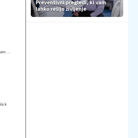
Preventivni pregledi, ki vam
lahko rešijo življenje
nam je
la k