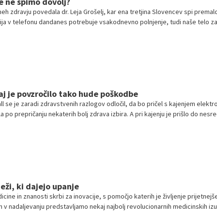
če ne spimo dovolj?
eh zdravju povedala dr. Leja Grošelj, kar ena tretjina Slovencev spi premalo
ija v telefonu dandanes potrebuje vsakodnevno polnjenje, tudi naše telo z
anje potrebuje dovolj spanca.
 kaj je povzročilo tako hude poškodbe
l se je zaradi zdravstvenih razlogov odločil, da bo pričel s kajenjem elekt
ila po prepričanju nekaterih bolj zdrava izbira. A pri kajenju je prišlo do nesre
a je nenadoma eksplodirala.
eži, ki dajejo upanje
ine in znanosti skrbi za inovacije, s pomočjo katerih je življenje prijetnejše
 v nadaljevanju predstavljamo nekaj najbolj revolucionarnih medicinskih i