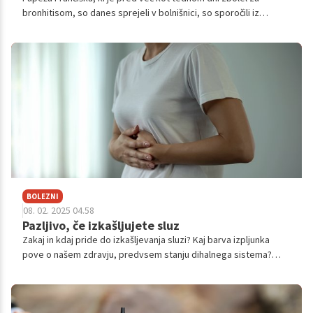
bronhitisom, so danes sprejeli v bolnišnici, so sporočili iz
Vatikana. Po dopoldanski avdienci so 88-letnega papeža sprejeli
na kliniki v Rimu, kjer bodo opravili tudi diagnostične preiskave.
BOLEZNI
08. 02. 2025 04.58
Pazljivo, če izkašljujete sluz
Zakaj in kdaj pride do izkašljevanja sluzi? Kaj barva izpljunka
pove o našem zdravju, predvsem stanju dihalnega sistema?
Večinoma ne gre za nobeno resno stanje, vsekakor pa bodite
pozorni, če pride do določenih napredovalnih znakov.