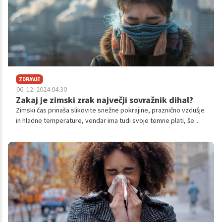
ZDRAVJE
06. 12. 2024 04.30
Zakaj je zimski zrak največji sovražnik dihal?
Zimski čas prinaša slikovite snežne pokrajine, praznično vzdušje
in hladne temperature, vendar ima tudi svoje temne plati, še
posebej ko gre za zdravje dihal. Hlajenje zraka, povečano
onesnaženje in suh zrak v notranjih prostorih ustvarjajo
neugodne razmere za naša dihala. Ta kombinacija dejavnikov
lahko sproži ali poslabša številne težave z dihalnim sistemom,
od običajnih prehladov do resnejših bolezni, kot so astma,
bronhitis in pljučnice.