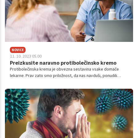
NOVICE
11. 10. 2023 05.00
Preizkusite naravno protibolečinsko kremo
Protibolečinska krema je obvezna sestavina vsake domače
lekarne. Prav zato smo priložnost, da nas navduši, ponudili
priljubljeni protibolečinski kremi, ki uporabnike navdušuje že več
kot desetletje.