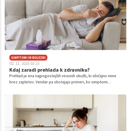
SIMPTOMI IN BOLEZNI
02. 11. 2025 03.23
Kdaj zaradi prehlada k zdravniku?
Prehlad je ena najpogostejših virusnih okužb, ki običajno mine
brez zapletov. Vendar pa obstajajo primeri, ko simptomi
presegajo običajno nelagodje in zahtevajo zdravniško
obravnavo.