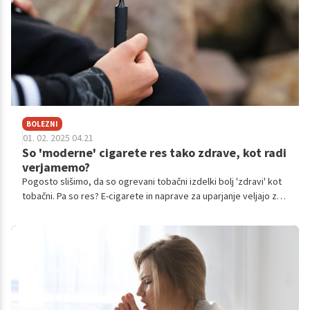
BOLEZNI
01. 02. 2025 04.21
So 'moderne' cigarete res tako zdrave, kot radi
verjamemo?
Pogosto slišimo, da so ogrevani tobačni izdelki bolj 'zdravi' kot
tobačni. Pa so res? E-cigarete in naprave za uparjanje veljajo za
bolj zdravo alternativo kajenju tobaka, relativno gledano,
vendar znanstvene študije kažejo, da lahko tekočine za
uparjanje še vedno vsebujejo snovi, ki spodbujajo raka.