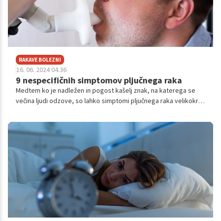
RAKAVE BOLEZNI
16. 06. 2024 04.36
9 nespecifičnih simptomov pljučnega raka
Medtem ko je nadležen in pogost kašelj znak, na katerega se
večina ljudi odzove, so lahko simptomi pljučnega raka velikokrat
tudi zelo subtilni oz. nespecifični. Poglejmo, kaj so zapisali na
ordinacija.hr.