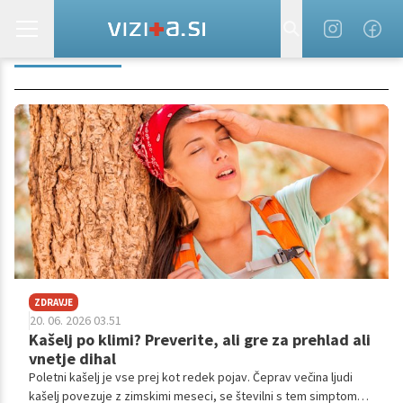
BRONHITIS
ZDRAVJE
20. 06. 2026 03.51
Kašelj po klimi? Preverite, ali gre za prehlad ali
vnetje dihal
Poletni kašelj je vse prej kot redek pojav. Čeprav večina ljudi
kašelj povezuje z zimskimi meseci, se številni s tem simptomom