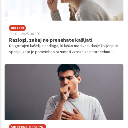
BOLEZNI
09. 01. 2025 04.39
Razlogi, zakaj ne prenehate kašljati
Dolgotrajen kašelj je nadloga, ki lahko moti vsakdanje življenje in
spanje, zato je pomembno razumeti vzroke za neprenehno
kašljanje. Kašelj je običajen telesni refleks za odstranjevanje
tujkov iz dihalnih poti, vendar obstaja več razlogov, zakaj kašelj
včasih vztraja. Če vam kašelj ne pojenja ali traja več kot nekaj
tednov, se posvetujte z zdravnikom. Poglejmo najpogostejše
vzroke za dolgotrajen kašelj.
SIMPTOMI IN BOLEZNI