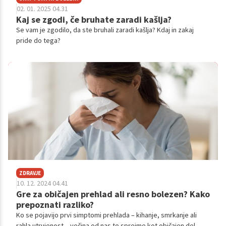
02. 01. 2025 04.31
Kaj se zgodi, če bruhate zaradi kašlja?
Se vam je zgodilo, da ste bruhali zaradi kašlja? Kdaj in zakaj
pride do tega?
ZDRAVJE
10. 12. 2024 04.41
Gre za običajen prehlad ali resno bolezen? Kako
prepoznati razliko?
Ko se pojavijo prvi simptomi prehlada – kihanje, smrkanje ali
rahla utrujenost – večina od nas to sprejme kot običajen del