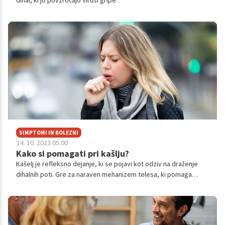
dihal, ki jo povzročajo virusi gripe.
SIMPTOMI IN BOLEZNI
14. 10. 2023 05.00
Kako si pomagati pri kašlju?
Kašelj je refleksno dejanje, ki se pojavi kot odziv na draženje
dihalnih poti. Gre za naraven mehanizem telesa, ki pomaga
odstraniti tujke, sluz ali dražilne snovi iz dihalnega sistema.
Vendar pa se kašelj lahko pojavi tudi kot simptom različnih
bolezni. Poglejmo si, kdaj in kako.