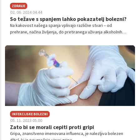
ZDRAVJE
02. 06. 2024 04.44
So težave s spanjem lahko pokazatelj bolezni?
Na kakovost našega spanja vplivajo različne stvari – od
prehrane, načina življenja, do pretiranega uživanja alkoholnih
pijač in vsega ostalega. Prav tako lahko kakovost spanja oz.
težave z njim povzročajo različne bolezni. Poglejmo si
najpogostejše zdravstvene težave, ki motijo kakovost spanca.
INFEKCIJSKE BOLEZNI
05. 11. 2023 05.00
Zato bi se morali cepiti proti gripi
Gripa, znanstveno imenovana influenca, je nalezljiva bolezen