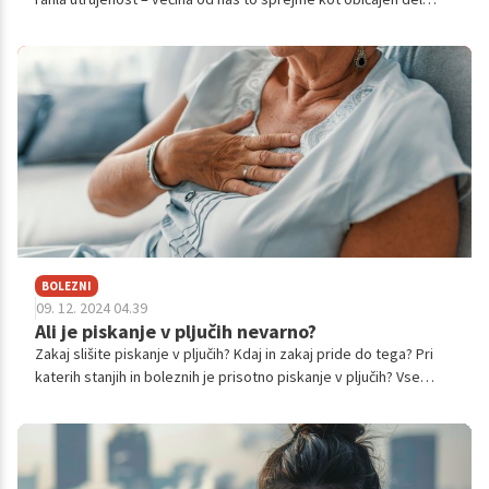
življenja, še posebej v zimskih mesecih. A kaj, ko ti simptomi
trajajo dlje ali se nenadoma poslabšajo? Prepoznavanje razlike
med običajnim prehladom in znakom resnejše bolezni je ključno,
da se lahko pravočasno in pravilno odzovemo.
BOLEZNI
09. 12. 2024 04.39
Ali je piskanje v pljučih nevarno?
Zakaj slišite piskanje v pljučih? Kdaj in zakaj pride do tega? Pri
katerih stanjih in boleznih je prisotno piskanje v pljučih? Vse
izveste v nadaljevanju.