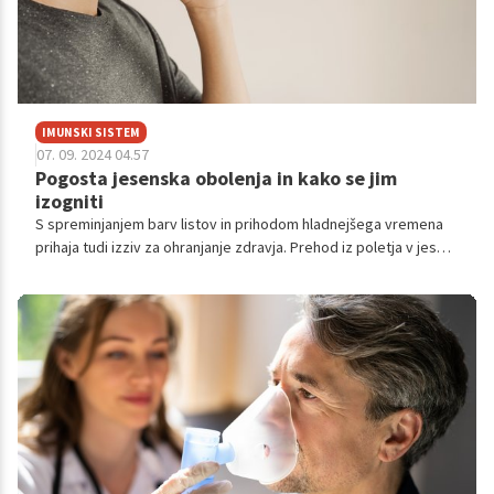
IMUNSKI SISTEM
07. 09. 2024 04.57
Pogosta jesenska obolenja in kako se jim
izogniti
S spreminjanjem barv listov in prihodom hladnejšega vremena
prihaja tudi izziv za ohranjanje zdravja. Prehod iz poletja v jesen
nas lahko naredi bolj dovzetne za nekatere bolezni.
Razumevanje pogostih bolezni, ki se pojavljajo v tem letnem
času, in sprejemanje proaktivnih ukrepov nam lahko pomaga, da
ostanemo zdravi in uživamo v lepotah jeseni.