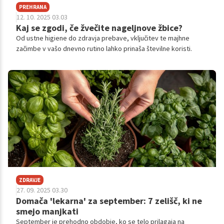
PREHRANA
12. 10. 2025 03.03
Kaj se zgodi, če žvečite nageljnove žbice?
Od ustne higiene do zdravja prebave, vključitev te majhne
začimbe v vašo dnevno rutino lahko prinaša številne koristi.
ZDRAVJE
27. 09. 2025 03.30
Domača 'lekarna' za september: 7 zelišč, ki ne
smejo manjkati
September je prehodno obdobje, ko se telo prilagaja na