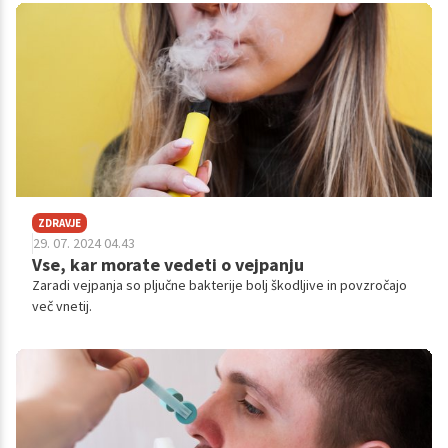
ZDRAVJE
29. 07. 2024 04.43
Vse, kar morate vedeti o vejpanju
Zaradi vejpanja so pljučne bakterije bolj škodljive in povzročajo
več vnetij.