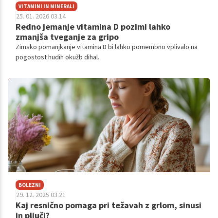
VITAMINI IN MINERALI
25. 01. 2026 03.14
Redno jemanje vitamina D pozimi lahko
zmanjša tveganje za gripo
Zimsko pomanjkanje vitamina D bi lahko pomembno vplivalo na
pogostost hudih okužb dihal.
BOLEZNI
29. 12. 2025 03.21
Kaj resnično pomaga pri težavah z grlom, sinusi
in pljuči?