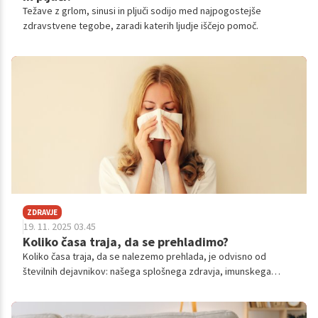
Težave z grlom, sinusi in pljuči sodijo med najpogostejše
zdravstvene tegobe, zaradi katerih ljudje iščejo pomoč.
ZDRAVJE
19. 11. 2025 03.45
Koliko časa traja, da se prehladimo?
Koliko časa traja, da se nalezemo prehlada, je odvisno od
številnih dejavnikov: našega splošnega zdravja, imunskega
sistema in splošne kondicije. Poglejmo si podrobneje.