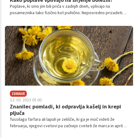
Poplave, ki smo jim bili priča v zadnjih dneh, vplivajo na
posameznika tako fizično kot psihično. Neposredno prizadeti
čutijo posledice na svojem telesu, psihi in seveda tudi v svoji
okolici. To pa še ni vse. Poplave na žalost pustijo posledice tudi
na in v našem okolju z zdravstvenega vidika.
ZDRAVJE
12. 03. 2023 05.00
Znanilec pomladi, ki odpravlja kašelj in krepi
pljuča
Tussilago farfara ali lapuh je zelišče, ki ga je moč videti že
februarja, njegovi cvetovi pa začnejo cveteti že marca in aprila.
Najdemo ga ob potokih in rekah, na cvetočih poljih in vinogradih,