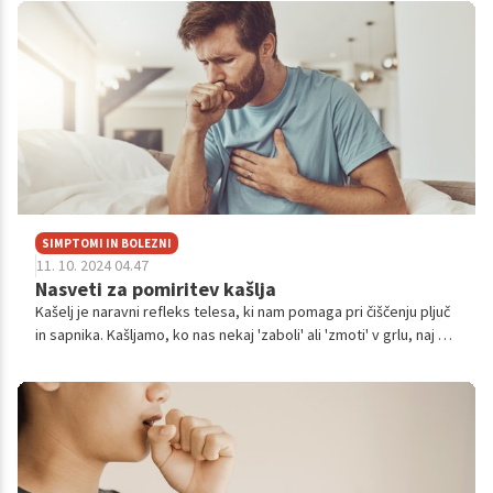
SIMPTOMI IN BOLEZNI
11. 10. 2024 04.47
Nasveti za pomiritev kašlja
Kašelj je naravni refleks telesa, ki nam pomaga pri čiščenju pljuč
in sapnika. Kašljamo, ko nas nekaj 'zaboli' ali 'zmoti' v grlu, naj si
bo to prah ali posnazalno kapljanje. Vendar pa lahko to povzroči
tudi vnetje celic, ki obdajajo zgornje dihalne poti. Kako si torej
lahko pomagamo pri kašlju?