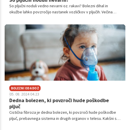
So pljučni noduli vedno nevarni oz. rakavi? Bolezni dihal in
okužbe lahko povzročijo nastanek vozličkov v pljučih. Večina
pljučnih vozlov ni nujno vedno znak pljučnega raka.
BOLEZNI OD A DO Ž
05. 08. 2024 04.23
Dedna bolezen, ki povzroči hude poškodbe
pljuč
Cistična fibroza je dedna bolezen, ki povzroči hude poškodbe
pljuč, prebavnega sistema in drugih organov v telesu. Kakšni so
simptomi, kako poteka zdravljenje?