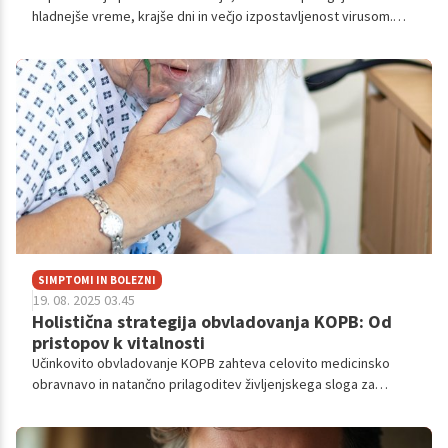
hladnejše vreme, krajše dni in večjo izpostavljenost virusom.
Prav zato je pametno, da si v tem času pripravite domače
pripravke iz zelišč, ki podpirajo vaš imunski sistem, pomirjajo
telo in preprečujejo jesenske tegobe.
SIMPTOMI IN BOLEZNI
19. 08. 2025 03.45
Holistična strategija obvladovanja KOPB: Od
pristopov k vitalnosti
Učinkovito obvladovanje KOPB zahteva celovito medicinsko
obravnavo in natančno prilagoditev življenjskega sloga za
zmanjšanje simptomatike, izboljšanje pljučne funkcije in
optimizacijo vitalnih funkcij dihal.