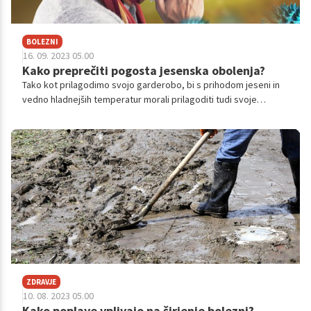
BOLEZNI
16. 09. 2023 05.00
Kako preprečiti pogosta jesenska obolenja?
Tako kot prilagodimo svojo garderobo, bi s prihodom jeseni in
vedno hladnejših temperatur morali prilagoditi tudi svoje
navade. Te naj zajemajo predvsem preventivo in skrb za lastno
zdravje. Poglejmo si najpogostejša jesenska obolenja,
preprečevanje, preventivo in kurativo.
ZDRAVJE
10. 08. 2023 05.00
Kako poplave vplivajo na širjenje bolezni?