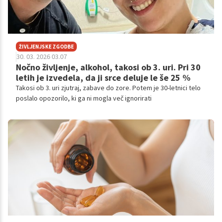
ŽIVLJENJSKE ZGODBE
30. 03. 2026 03.07
Nočno življenje, alkohol, takosi ob 3. uri. Pri 30
letih je izvedela, da ji srce deluje le še 25 %
Takosi ob 3. uri zjutraj, zabave do zore. Potem je 30-letnici telo
poslalo opozorilo, ki ga ni mogla več ignorirati