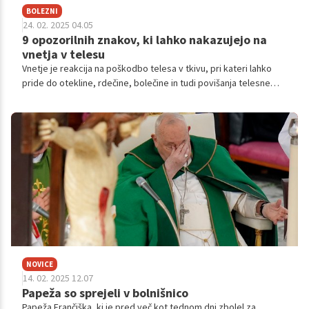
BOLEZNI
24. 02. 2025 04.05
9 opozorilnih znakov, ki lahko nakazujejo na
vnetja v telesu
Vnetje je reakcija na poškodbo telesa v tkivu, pri kateri lahko
pride do otekline, rdečine, bolečine in tudi povišanja telesne
temperature. Kakšni so najpogostejši znaki, ki nakazujejo vnetje
v telesu?
NOVICE
14. 02. 2025 12.07
Papeža so sprejeli v bolnišnico
Papeža Frančiška, ki je pred več kot tednom dni zbolel za