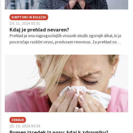
SIMPTOMI IN BOLEZNI
10. 11. 2024 03.31
Kdaj je prehlad nevaren?
Prehlad je ena najpogostejših virusnih okužb zgornjih dihal, ki jo
povzročajo različni virusi, predvsem rinovirusi. Za prehlad so
značilni simptomi, kot so zamašen nos, boleče grlo, kihanje,
kašelj in včasih rahlo povišana telesna temperatura. Običajno
traja prehlad od nekaj dni do največ dveh tednov, simptomi pa
se pri večini ljudi postopoma izboljšajo brez posebnega
zdravljenja. Toda v določenih primerih se lahko prehlad zavleče
tudi za več tednov. Zakaj pride do tega in ali lahko prehlad
postane nevaren?
ZDRAVJE
25. 10. 2024 04.39
Rumen izcedek iz nosu: kdaj k zdravniku?