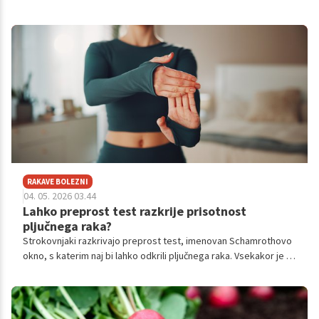
spopadejo prav poleti – pogosto po izpostavljenosti
klimatiziranim prostorom, nenadnim temperaturnim
spremembam ali ob dolgotrajnem bivanju na soncu. Razlika med
običajnim poletnim prehladom in resnejšim vnetjem dihalnih poti
je lahko ključna za pravilno ukrepanje in preprečevanje zapletov.
RAKAVE BOLEZNI
04. 05. 2026 03.44
Lahko preprost test razkrije prisotnost
pljučnega raka?
Strokovnjaki razkrivajo preprost test, imenovan Schamrothovo
okno, s katerim naj bi lahko odkrili pljučnega raka. Vsekakor je za
potrditev natančne diagnoze raka potrebno več zdravstvenih
preiskav, vendar lahko s pomočjo tega hitrega testa ugotovite,
če je pregled pri zdravniku smiseln.