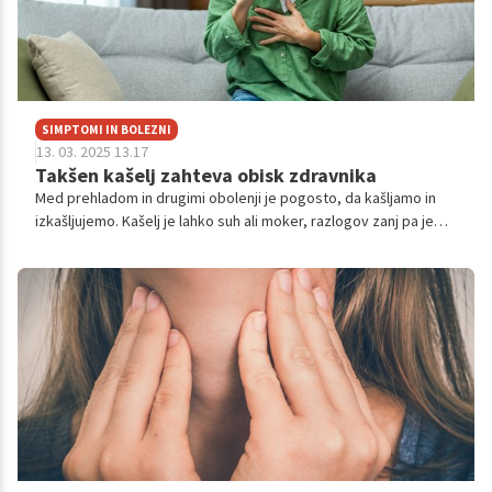
SIMPTOMI IN BOLEZNI
13. 03. 2025 13.17
Takšen kašelj zahteva obisk zdravnika
Med prehladom in drugimi obolenji je pogosto, da kašljamo in
izkašljujemo. Kašelj je lahko suh ali moker, razlogov zanj pa je
več. Kaj pa, ko kašelj ne preneha in traja v nedogled? Kakšni so
razlogi?