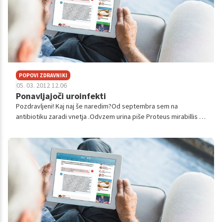
POPOVI ZDRAVNIKI
05. 03. 2012 12.06
Ponavljajoči uroinfekti
Pozdravljeni! Kaj naj še naredim?Od septembra sem na
antibiotiku zaradi vnetja .Odvzem urina piše Proteus mirabillis in
Escherichia coli.Pojedla sem že vse antibiotike kaj je možno
najboljše je ko je...