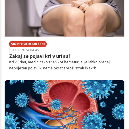
SIMPTOMI IN BOLEZNI
30. 03. 2024 04.45
Zakaj se pojavi kri v urinu?
Kri v urinu, medicinsko znan kot hematurija, je lahko precej
neprijeten pojav, ki nemalokrat sproži strah in skrb
posameznikov, ki se znajdejo v takšni situaciji.