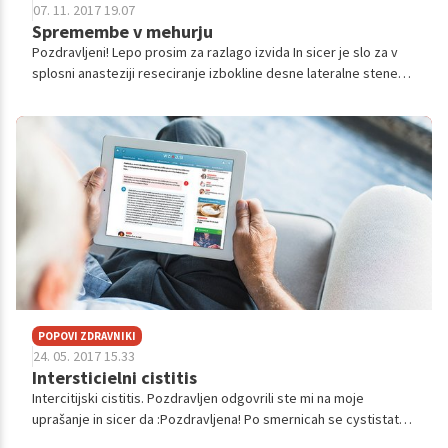
obrnila na svojega ginekologa, ki mi redno mesečno ali po
07. 11. 2017 19.07
potrebi omogoči prejemanje aplikacije Cystistat-a, a vseeno bi
Spremembe v mehurju
si rada zagotovila še dodatno mnenje drugega urologa. Zanima
Pozdravljeni! Lepo prosim za razlago izvida In sicer je slo za v
me če aplikacije Cystistat-a prejemam doživljensko, če mi to
splosni anasteziji reseciranje izbokline desne lateralne stene
pomaga, kakšne obcije zdravljenja ima še v Sloveniji, vem da se
secnega mehurja. Histoloski izvid: makroskopski opis Material
je registriralo zdravilo Elmiron, kako je z tem načinom
poslan kot...
zdravljenja. Naj vam omenim, da nikoli prej v življenju nisem
imela nikakršnih težav z mehurjem, nikoli nobenega vnetja.
Ginekolog , ki me dal tudi vse možne preiskave na spolno
prenosljive bolezni vse je b.p, tudi cistoskopija je bila b. p.
Prosim vas za nasvet, namreč vem, da je to diagnoza, ki me bo
spremljala celo življenje, rada bi si omogočila kolikor se le da
normalen način življenja. Zagotovo imate izkušnje, s katerimi
upam, da mi boste lahko odgovorili na vprašanja. Že v naprej se
vam lepo zahvaljujem in vas lepo pozdravljam.
POPOVI ZDRAVNIKI
24. 05. 2017 15.33
Intersticielni cistitis
Intercitijski cistitis. Pozdravljen odgovrili ste mi na moje
uprašanje in sicer da :Pozdravljena! Po smernicah se cystistat
daje tedensko 4-12 tednov nato pa enkrat mesečno kot zaščitna