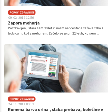
POPOVI ZDRAVNIKI
09. 02. 2012 12.56
Zapora mehurja
Pozdravljeni, stara sem 30.let in imam neprestane težave tako z
ledvicami, kot z mehurjem. Začelo se je pri 22.letih, ko sem
imela neprestana vnetja mehurja, skorj vsakomesečno in to do
takšne mere...
POPOVI ZDRAVNIKI
24. 11. 2011 09.13
Rumena barva urina , slaba prebava, bolečine v