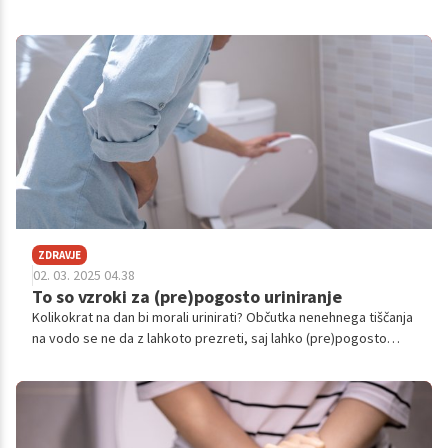
ZDRAVJE
02. 03. 2025 04.38
To so vzroki za (pre)pogosto uriniranje
Kolikokrat na dan bi morali urinirati? Občutka nenehnega tiščanja
na vodo se ne da z lahkoto prezreti, saj lahko (pre)pogosto
uriniranje denimo nakazuje na težave z ledvicami, a največkrat ni
razloga za paniko. Poglejmo si nekaj najpogostejših razlogov za
(pre)pogosto uriniranje.