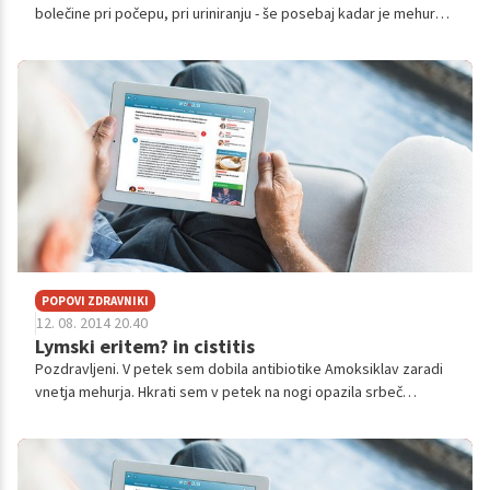
bolečine pri počepu, pri uriniranju - še posebaj kadar je mehur
poln. Bolečina ni podobna vnetju mehurja. Je nekakšen pritisk in
tiščanje navzdol...
POPOVI ZDRAVNIKI
12. 08. 2014 20.40
Lymski eritem? in cistitis
Pozdravljeni. V petek sem dobila antibiotike Amoksiklav zaradi
vnetja mehurja. Hkrati sem v petek na nogi opazila srbeč
izpuščaj, velik nekje 3cm (kot bi me nekaj pičilo - bila pa sem v
kampu v Istri,...