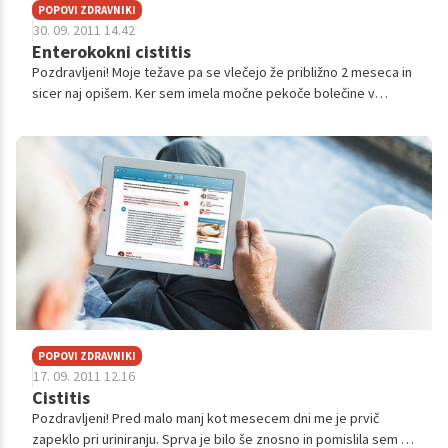
POPOVI ZDRAVNIKI
30. 09. 2011 14.42
Enterokokni cistitis
Pozdravljeni! Moje težave pa se vlečejo že približno 2 meseca in
sicer naj opišem. Ker sem imela močne pekoče bolečine v
desnem spodnjem delu trebuha se predčasno vrnem iz dopusta
in takoj obiščem ...
POPOVI ZDRAVNIKI
17. 09. 2011 12.16
Cistitis
Pozdravljeni! Pred malo manj kot mesecem dni me je prvič
zapeklo pri uriniranju. Sprva je bilo še znosno in pomislila sem na