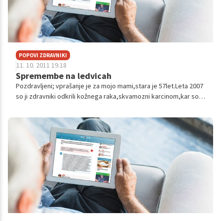
POPOVI ZDRAVNIKI
11. 10. 2011 19.18
Spremembe na ledvicah
Pozdravljeni; vprašanje je za mojo mami,stara je 57let.Leta 2007
so ji zdravniki odkrili kožnega raka,skvamozni karcinom,kar so ji
tudi v celoti odstranili. Junija meseca letos, jo je zdravnica ...