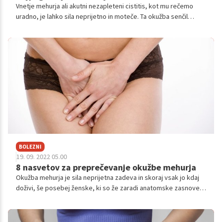
Vnetje mehurja ali akutni nezapleteni cistitis, kot mu rečemo
uradno, je lahko sila neprijetno in moteče. Ta okužba senčil
prizadene predvsem ženske, včasih pa se lahko pojavi tudi pri
moških. Gre za eno najpogostejših bakterijskih okužb, s katero
se običajno srečamo vsaj enkrat v življenju. Več o vzrokih,
simptomih in preventivi, si lahko preberete v nadaljevanju.
BOLEZNI
19. 09. 2022 05.00
8 nasvetov za preprečevanje okužbe mehurja
Okužba mehurja je sila neprijetna zadeva in skoraj vsak jo kdaj
doživi, še posebej ženske, ki so že zaradi anatomske zasnove
bolj nagnjene k cistitisu (po domače povedano je to prehlajen
mehur). Ženska sečnica je namreč v povprečju krajša, hkrati pa
leži blizu anusa, kar olajša dostop patogenim mikroorganizmom