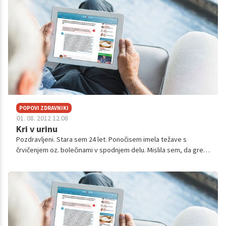
POPOVI ZDRAVNIKI
01. 08. 2012 12.08
Kri v urinu
Pozdravljeni. Stara sem 24 let. Ponočisem imela težave s
črvičenjem oz. bolečinami v spodnjem delu. Mislila sem, da gre
za veliko potrebo, vendar me je najprej samo napenjalo. Vse
skupaj je trajalo k...