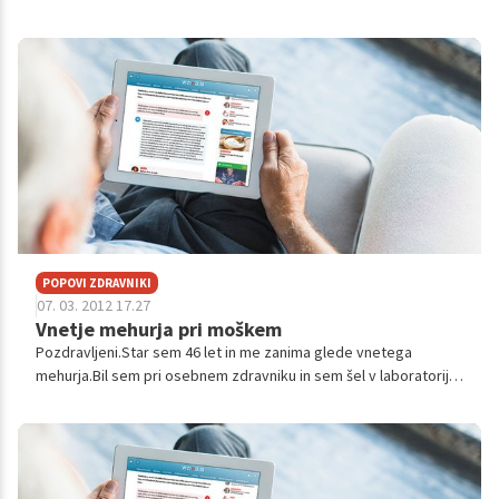
osebnemu zdravniku. Izvidi so sledeči: U-Rel.gostota rezultat je
1.019 U-Levko...
POPOVI ZDRAVNIKI
07. 03. 2012 17.27
Vnetje mehurja pri moškem
Pozdravljeni.Star sem 46 let in me zanima glede vnetega
mehurja.Bil sem pri osebnem zdravniku in sem šel v laboratorij
Izvid je bil takšen povečano sem imel K-MCV 98.4,K-MCH34.2,S-
HOLESTEROL6.1,S-Trig...