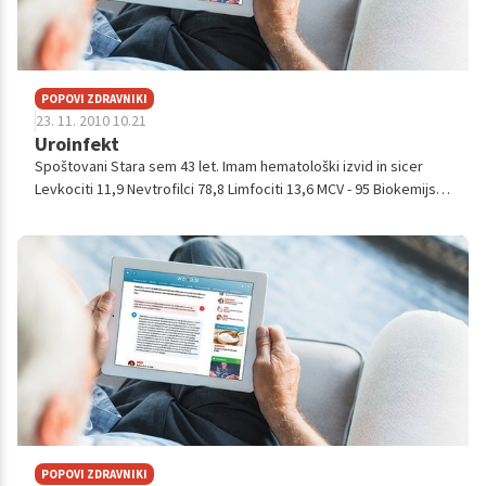
POPOVI ZDRAVNIKI
23. 11. 2010 10.21
Uroinfekt
Spoštovani Stara sem 43 let. Imam hematološki izvid in sicer
Levkociti 11,9 Nevtrofilci 78,8 Limfociti 13,6 MCV - 95 Biokemijska
preiskava Sečnina 1,2 Holesterol 3,5 Železo 4,5 CRP 41 ...
POPOVI ZDRAVNIKI