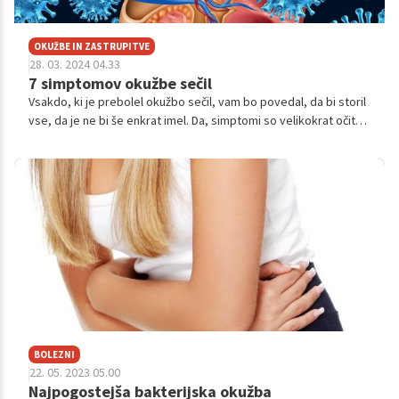
OKUŽBE IN ZASTRUPITVE
28. 03. 2024 04.33
7 simptomov okužbe sečil
Vsakdo, ki je prebolel okužbo sečil, vam bo povedal, da bi storil
vse, da je ne bi še enkrat imel. Da, simptomi so velikokrat očitni,
a kot pri vsem drugem, jih tudi tu ljudje radi ignoriramo.
BOLEZNI
22. 05. 2023 05.00
Najpogostejša bakterijska okužba