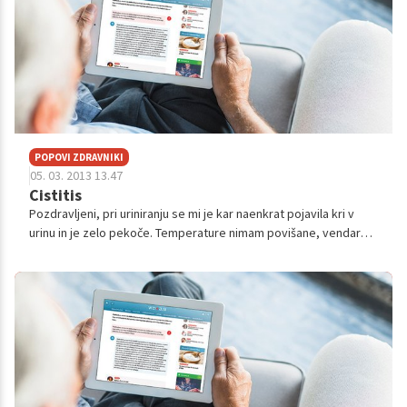
POPOVI ZDRAVNIKI
05. 03. 2013 13.47
Cistitis
Pozdravljeni, pri uriniranju se mi je kar naenkrat pojavila kri v
urinu in je zelo pekoče. Temperature nimam povišane, vendar
uriniram skoraj vsakih pol ure. A je možno, da je to samo prehlad
v tem č...