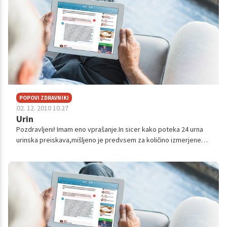
POPOVI ZDRAVNIKI
02. 12. 2010 10.27
Urin
Pozdravljeni! Imam eno vprašanje.In sicer kako poteka 24 urna
urinska preiskava,mišljeno je predvsem za količino izmerjenega
bakra.To daš samo urin in ga potem opazujejo 24 ur ali moraš
ostati 1 dan ...