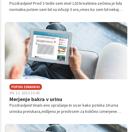
Pozdravljeni! Pred 3 tedni sem imel 120 kreatinina sečnina je bila
normalna potem sem bil na infuziji 3 ure,vmes ko sem bil nekaj
dni v bolnišnici in naslednji dan so mi kri vzeli in sem imel 99
krea...
POPOVI ZDRAVNIKI
09. 12. 2010 10.45
Merjenje bakra v urinu
Pozdravljeni! Imam eno vprašanje.In sicer kako poteka 24 urna
urinska preiskava,mišljeno je predvsem za količino izmerjenega
bakra.To daš samo urin in ga potem opazujejo 24 ur ali moraš
ostati 1 dan v...