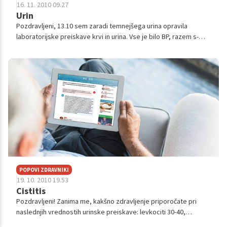
16. 11. 2010 09.27
Urin
Pozdravljeni, 13.10 sem zaradi temnejšega urina opravila
laboratorijske preiskave krvi in urina. Vse je bilo BP, razem s-
sečnina je bila pod mejo. 18.10. pa je bilo v urinu prisotno veliko
krvi (se...
POPOVI ZDRAVNIKI
19. 10. 2010 19.53
Cistitis
Pozdravljeni! Zanima me, kakšno zdravljenje priporočate pri
naslednjih vrednostih urinske preiskave: levkociti 30-40,
bakterije številne, epitelijske celice številne. Bakterije sem