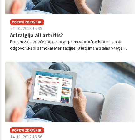
POPOVI ZDRAVNIKI
04. 01. 2013 15.39
Artralgija ali artritis?
Prosim za sledeče pojasnilo ali pa mi sporočite kdo mi lahko
odgovori.Radi samokateterizacijue (8 let) imam stalna vnetja
mehurja. E-coli se mi pojavlja že skoro vsak mesec, kljub
anitibiotikom.Običaj...
POPOVI ZDRAVNIKI
14. 11. 2012 13.56