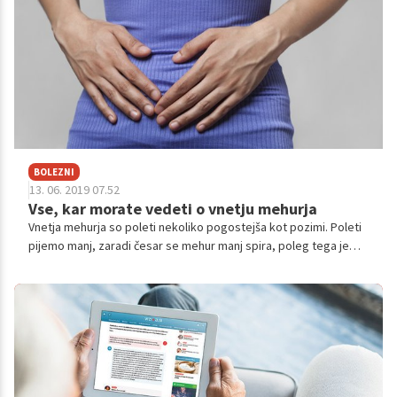
in s tem se povečajo tudi možnosti za vnetje mehurja.
BOLEZNI
13. 06. 2019 07.52
Vse, kar morate vedeti o vnetju mehurja
Vnetja mehurja so poleti nekoliko pogostejša kot pozimi. Poleti
pijemo manj, zaradi česar se mehur manj spira, poleg tega je
več spolnih odnosov, negativno pa na vnetje mehurja vpliva
tudi, če ženske uriniranjo v jezerih in morjih. Preverite, kako si
pomagati ob tej boleči infekciji.