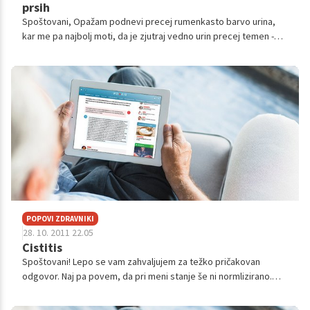
prsih
Spoštovani, Opažam podnevi precej rumenkasto barvo urina,
kar me pa najbolj moti, da je zjutraj vedno urin precej temen -
temno rumene oz. že bolj rjave barve. Sprašujem le zato, ker
ponavadi teg...
POPOVI ZDRAVNIKI
28. 10. 2011 22.05
Cistitis
Spoštovani! Lepo se vam zahvaljujem za težko pričakovan
odgovor. Naj pa povem, da pri meni stanje še ni normlizirano.
18.10. sem dobila izvid Sanford, ki pa je bil sicer negativen( po
zaužitem Amok...