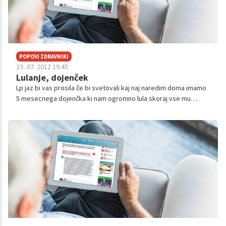
POPOVI ZDRAVNIKI
15. 07. 2012 19.45
Lulanje, dojenček
Lp jaz bi vas prosila če bi svetovali kaj naj naredim doma imamo
5 mesecnega dojenčka ki nam ogromno lula skoraj vse mu
pretoni in je moker do pod pazduh ugotovljena mu je bila tudi
hidrokela ki je p...