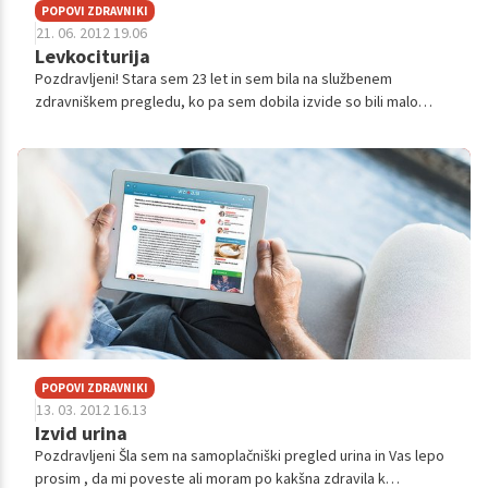
POPOVI ZDRAVNIKI
21. 06. 2012 19.06
Levkociturija
Pozdravljeni! Stara sem 23 let in sem bila na službenem
zdravniškem pregledu, ko pa sem dobila izvide so bili malo
zastrašujoči, ker ne vem, kako naj si jih razlagam. Analiza urina je
pokazala d...
POPOVI ZDRAVNIKI
13. 03. 2012 16.13
Izvid urina
Pozdravljeni Šla sem na samoplačniški pregled urina in Vas lepo
prosim , da mi poveste ali moram po kakšna zdravila k