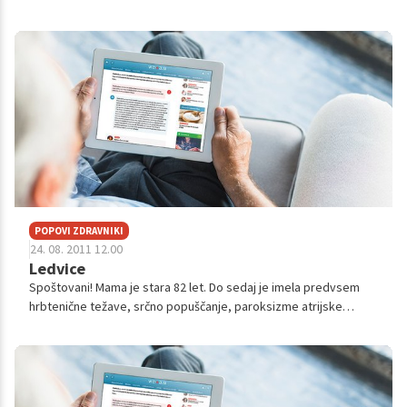
vnetje mehurja, saj sem imela občutek, da se mehur nikoli ni
povsem izpraz...
POPOVI ZDRAVNIKI
24. 08. 2011 12.00
Ledvice
Spoštovani! Mama je stara 82 let. Do sedaj je imela predvsem
hrbtenične težave, srčno popuščanje, paroksizme atrijske
fibrilacije, diabetes tipa II, povišan holesterol, povišan krvni
pritisk, vse bolj...