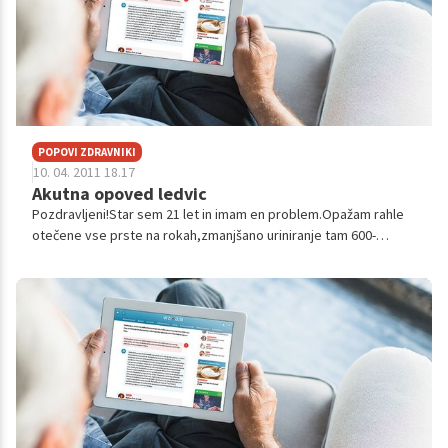
POPOVI ZDRAVNIKI
10. 04. 2011 18.17
Akutna opoved ledvic
Pozdravljeni!Star sem 21 let in imam en problem.Opažam rahle
otečene vse prste na rokah,zmanjšano uriniranje tam 600-
1000ml dnevno,tudi če spijem 2 litra ali liter in pol
tekočine,kreatini je nazadnje...