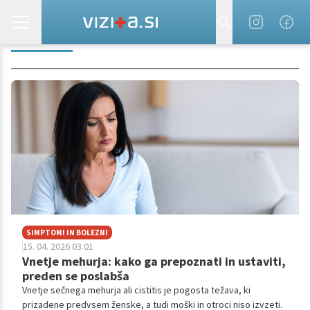
CISTITIS
SIMPTOMI IN BOLEZNI
15. 04. 2026 03.01
Vnetje mehurja: kako ga prepoznati in ustaviti,
preden se poslabša
Vnetje sečnega mehurja ali cistitis je pogosta težava, ki
prizadene predvsem ženske, a tudi moški in otroci niso izvzeti.