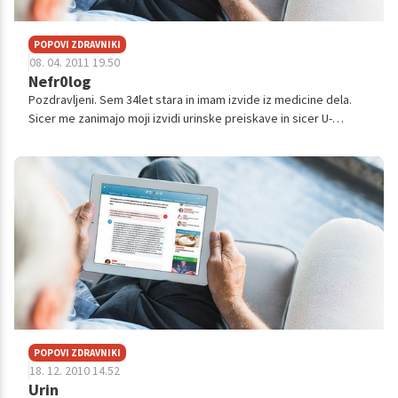
POPOVI ZDRAVNIKI
08. 04. 2011 19.50
Nefr0log
Pozdravljeni. Sem 34let stara in imam izvide iz medicine dela.
Sicer me zanimajo moji izvidi urinske preiskave in sicer U-
HEMOGLOBIN poE 4, U- LEVKOCITI poE 4, ter U-SEDIMENT:
eritrociti: 135, ...
POPOVI ZDRAVNIKI
18. 12. 2010 14.52
Urin