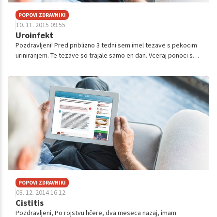
POPOVI ZDRAVNIKI
10. 11. 2015 09.55
Uroinfekt
Pozdravljeni! Pred priblizno 3 tedni sem imel tezave s pekocim
uriniranjem. Te tezave so trajale samo en dan. Vceraj ponoci so
se mi te tezave ponovile in spet je trajalo manj kot en dan.
Zanima me ka...
POPOVI ZDRAVNIKI
03. 12. 2014 16.12
Cistitis
Pozdravljeni, Po rojstvu hčere, dva meseca nazaj, imam