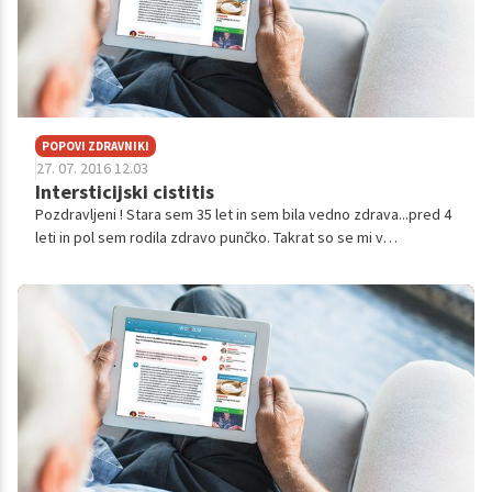
POPOVI ZDRAVNIKI
27. 07. 2016 12.03
Intersticijski cistitis
Pozdravljeni ! Stara sem 35 let in sem bila vedno zdrava...pred 4
leti in pol sem rodila zdravo punčko. Takrat so se mi v
nosečnosti pojavile zelo podobne težave kot sedaj...rezanje,
skelenje, praskan...