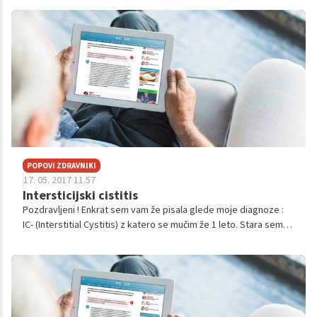
terapija. Drug...
POPOVI ZDRAVNIKI
17. 05. 2017 11.57
Intersticijski cistitis
Pozdravljeni ! Enkrat sem vam že pisala glede moje diagnoze :
IC- (Interstitial Cystitis) z katero se mučim že 1 leto. Stara sem
35 let , rodila pred 5imi leti zdravo punčko ...naj vam omenim, da
me o...