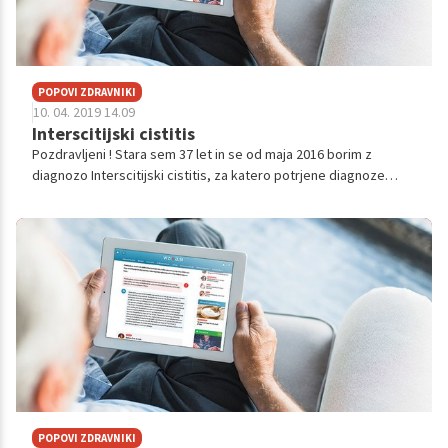
POPOVI ZDRAVNIKI
10. 04. 2019 14.09
Interscitijski cistitis
Pozdravljeni ! Stara sem 37 let in se od maja 2016 borim z
diagnozo Interscitijski cistitis, za katero potrjene diagnoze
nimam saj mi niso opravili histologije. Imam par vprašanja glede
moje bolezni in sicer, na urološkem oddelku so me zdravili z
aplikacijami Cystistat-a, po protokolu torej 4 x zaporedno
tedensko in potem mesečno 1 leto, vendar kakor so mi
"zdravljenje" prekinili se mi zadeva poslabša na stanje, ko ne
zmorem hoditi biti v službo, o drugih morebitnih načinih
zdravljenja mi urolog ni podal nikakršnih napotkov in sem
namreč ostala tako rekoč številka v našem javnem
zdravstvenem sistemu pomagaj si kot veš in znaš. Zagotovo
veste, kako je bolezen moteča, kako spremeni način življenja,
sem relativno mlada imam majhnega otroka in se želim boriti
naprej za svoje zdravje, kot bi se vsakdo. Po vsem tem sem se
POPOVI ZDRAVNIKI