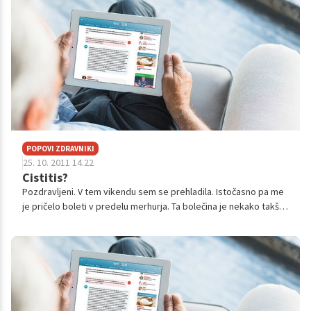
POPOVI ZDRAVNIKI
25. 10. 2011 14.22
Cistitis?
Pozdravljeni. V tem vikendu sem se prehladila. Istočasno pa me
je pričelo boleti v predelu merhurja. Ta bolečina je nekako takšna
kot če si zelo napihnjen (te dajejo vetrovi). To čutim kot
nekakšen pr...