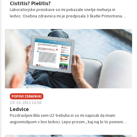
Cistitis? Pielitis?
Laboratorjske preiskave so mi pokazale vnetje mehurja in
ledvic. Osebna zdravnica mi je predpisala 3 škatle Primotrena
2+2 tableti na dan za 15 dni, brez vmesne laboratorijske
preiskave. V labor...
POPOVI ZDRAVNIKI
19. 10. 2012 10.56
Ledvice
Pozdravljeni Bila sem UZ trebuha in so mi napisali da imam
angiomiolipom v levi ledvici. Lepo prosim , kaj naj bi to pomenilo.
Hvala lepa in lep pozdrav