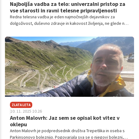
Najboljša vadba za telo: univerzalni pristop za
vse starosti in ravni telesne pripravljenosti
Redna telesna vadba je eden najmočnejših dejavnikov za
dolgoživost, duševno zdravje in kakovost življenja, ne glede na
starost.
ZLATA LETA
10. 11. 2025 10.26
Anton Malovrh: Jaz sem se opisal kot vitez v
oklepu
Anton Malovrh je podpredsednik društva Trepetlika in oseba s
Parkinsonovo boleznijo. Pogovarjala sva se o njegovi bolezni,