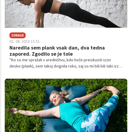
ZDRAVJE
01. 08. 2018 15.51
Naredila sem plank vsak dan, dva tedna
zapored. Zgodilo se je tole
''Ko so me vprašali v uredništvu, kdo hoče preizkusiti izziv
deske (plank), sem takoj dvignila roko, saj so mi bili bili taki izzivi
na fakulteti eni najboljših. A tokrat izziv ni bil tako zabaven,'' je
priznala novinarka spletne strani popsugar, ki je preizkusila, kaj
se zgodi, če dva tedna vsak dan zapored naredi vajo imenovano
deska. Preverite, kako ji je šlo.