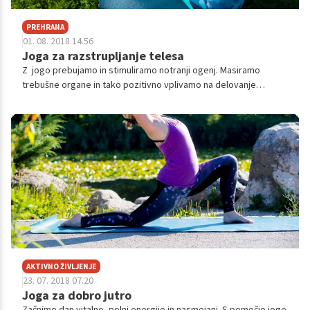
PREHRANA
01. 08. 2018 14.56
Joga za razstrupljanje telesa
Z jogo prebujamo in stimuliramo notranji ogenj. Masiramo
trebušne organe in tako pozitivno vplivamo na delovanje
peristaltike. Razstrupljamo telo in pomagamo odvajanju
toksinov iz telesa.
AKTIVNO ŽIVLJENJE
23. 07. 2018 07.20
Joga za dobro jutro
Začnimo dan vitalno, polni energije in nasmejani. S pomočjo joge