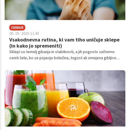
ZDRAVJE
05. 05. 2025 12.45
Vsakodnevna rutina, ki vam tiho uničuje sklepe
(in kako jo spremeniti)
Sklepi so temelj gibanja in stabilnosti, a jih pogosto začnemo
ceniti šele, ko se pojavijo bolečina, togost ali omejena gibljivost.
Težava je, da številne škodljive navade ponavljamo dan za dnem
– ne da bi se zavedali, kako resno vplivajo na zdravje naših
sklepov.