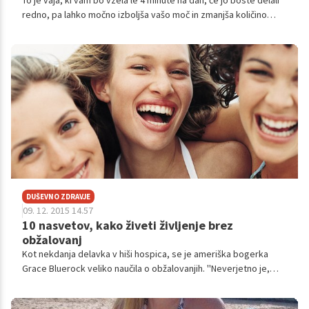
To je vaja, ki vam bo vzela le 4 minute na dan, če jo boste delali
redno, pa lahko močno izboljša vašo moč in zmanjša količino
maščobe na trebuhu. Poleg tega je seveda pomembno tudi, da
prilagodite prehrano, a ta vaja bo v veliko pomoč, če želite bolj
čvrst trebuh.
DUŠEVNO ZDRAVJE
09. 12. 2015 14.57
10 nasvetov, kako živeti življenje brez
obžalovanj
Kot nekdanja delavka v hiši hospica, se je ameriška bogerka
Grace Bluerock veliko naučila o obžalovanjih. ''Neverjetno je,
koliko pacientov v hospicu si je želelo, da bi živeli drugače,'' je
zapisala v svoji kolumni na spletni strani The Huffington Post in