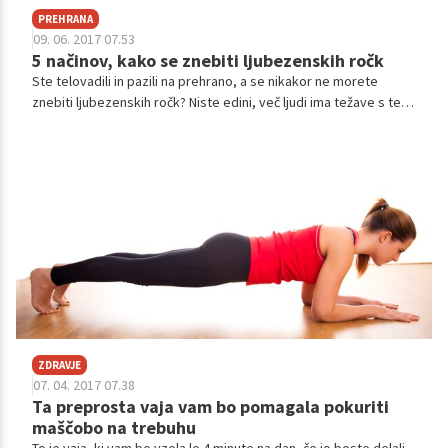
PREHRANA
09. 06. 2017 07.53
5 načinov, kako se znebiti ljubezenskih ročk
Ste telovadili in pazili na prehrano, a se nikakor ne morete
znebiti ljubezenskih ročk? Niste edini, več ljudi ima težave s tem.
Za The Huffington Post je zato angleška osebna trenerka Kyla
Gagnon razkrila, kako se znebiti maščobe na tem predelu.
ZDRAVJE
07. 04. 2017 07.38
Ta preprosta vaja vam bo pomagala pokuriti
maščobo na trebuhu