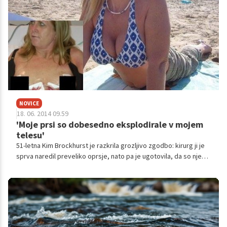
podala nasvete, kako živeti življenje brez obžalovanj.
NOVICE
18. 06. 2014 09.59
'Moje prsi so dobesedno eksplodirale v mojem
telesu'
51-letna Kim Brockhurst je razkrila grozljivo zgodbo: kirurg ji je
sprva naredil preveliko oprsje, nato pa je ugotovila, da so njeni
vsadki počili in da nevarni silikon odteka v njeno telo.