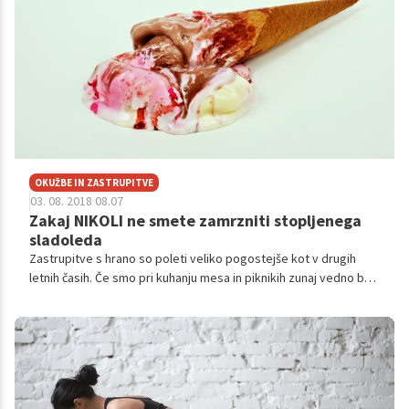
po tednu dni.
OKUŽBE IN ZASTRUPITVE
03. 08. 2018 08.07
Zakaj NIKOLI ne smete zamrzniti stopljenega
sladoleda
Zastrupitve s hrano so poleti veliko pogostejše kot v drugih
letnih časih. Če smo pri kuhanju mesa in piknikih zunaj vedno bolj
previdni, bi morali biti tudi pri uživanju sladoleda, je opozorila
Amreen Bashir, predavateljica iz Univerze Aston. Kot pravi, se
nas večina ne zaveda, da je potrebna previdnost tudi pri
sladicah.