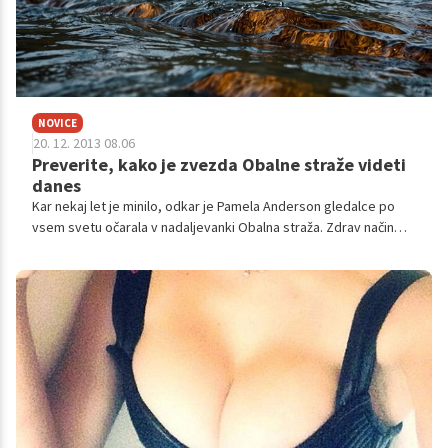
NOVICE
20. 12. 2013 08.06
Preverite, kako je zvezda Obalne straže videti
danes
Kar nekaj let je minilo, odkar je Pamela Anderson gledalce po
vsem svetu očarala v nadaljevanki Obalna straža. Zdrav način
življenja (še posebej zaradi bolezni) pa je kriv, da ostaja
mladostna tudi pri svojih 45 letih.