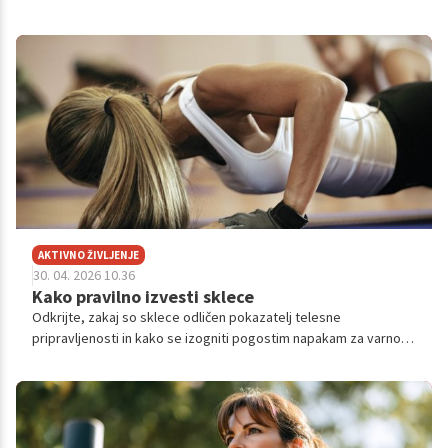
postanejo manj gibljivi.
AKTIVNO ŽIVLJENJE
30. 04. 2026 10.36
Kako pravilno izvesti sklece
Odkrijte, zakaj so sklece odličen pokazatelj telesne
pripravljenosti in kako se izogniti pogostim napakam za varno
vadbo.