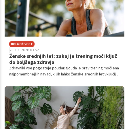
DOLGOŽIVOST
28. 03. 2026 03.52
Ženske srednjih let: zakaj je trening moči ključ
do boljšega zdravja
Zdravniki vse pogosteje poudarjajo, da je prav trening moči ena
najpomembnejših navad, ki jih lahko ženske srednjih let vključijo
v svoj vsakdan. Ne gre le za moč ali videz, gre za zdravje, ki se
dolgoročno ohranja ali izgublja.