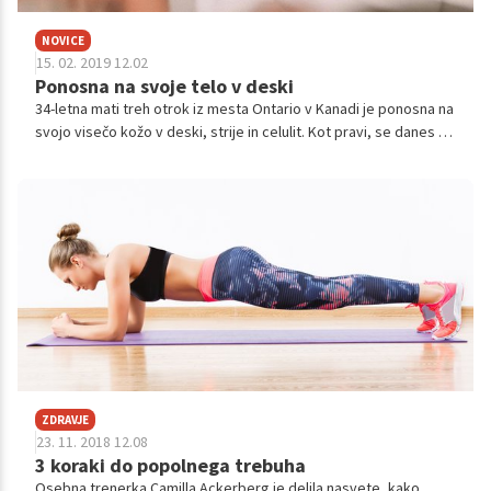
NOVICE
15. 02. 2019 12.02
Ponosna na svoje telo v deski
34-letna mati treh otrok iz mesta Ontario v Kanadi je ponosna na
svojo visečo kožo v deski, strije in celulit. Kot pravi, se danes v
svojem telesu počuti dobro in se ne obremenjuje več toliko s
tem, kako je videti.
ZDRAVJE
23. 11. 2018 12.08
3 koraki do popolnega trebuha
Osebna trenerka Camilla Ackerberg je delila nasvete, kako