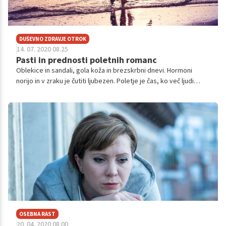
DUŠEVNO ZDRAVJE OTROK
14. 07. 2020 08.25
Pasti in prednosti poletnih romanc
Oblekice in sandali, gola koža in brezskrbni dnevi. Hormoni
norijo in v zraku je čutiti ljubezen. Poletje je čas, ko več ljudi
ustvari profile za zmenke, obiskuje dogodke za samske in se
pripravlja na spoznavanje novih ljudi – tudi na počitnicah in
potovanjih. A tako kot pri vsaki ljubezenski temi so tudi poletne
romance lahko pot do strtega srca ali pa nepozabne izkušnje.
Kako iz njih povleči najboljše?
OSEBNA RAST
20. 04. 2020 08.00