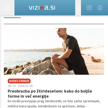
DESKA
MOŠKO ZDRAVJE
06. 07. 2026 03.36
Preobrazba po štiridesetem: kako do boljše
forme in več energije
Ko moški prestopijo prag štiridesetih, se telo začne spreminjati,
mišična masa upada, metabolizem se upočasni, sklepi