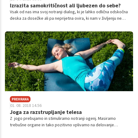
Izrazita samokritičnost ali ljubezen do sebe?
Vsak od nas ima svoj notranji dialog, ki je lahko odlična odskočna
deska za dosežke ali pa neprijetna ovira, ki nam v življenju ne
dovoli napredka. Naše misli vplivajo na to, kako se počutimo,
kako in s kom sklepamo odnose, kako gledamo na izzive in
življenje nasploh. Način, kako razmišljamo, je torej neke vrste
samouresničujoča prerokba. Če mislimo, da nečesa nismo
vredni, potem se bomo vedli v skladu z našim prepričanjem.
Pretirana samokritično je lahko neke vrste samosabotaža,
zaradi katere ne moremo izkoristiti skritih potencialov, doseči
uspeha, odkriti zadovoljstva in zaživeti polnega življenja.
PREHRANA
01. 08. 2018 14.56
Joga za razstrupljanje telesa
Z jogo prebujamo in stimuliramo notranji ogenj. Masiramo
trebušne organe in tako pozitivno vplivamo na delovanje
peristaltike. Razstrupljamo telo in pomagamo odvajanju
toksinov iz telesa.