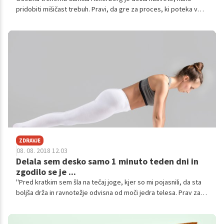
pridobiti mišičast trebuh. Pravi, da gre za proces, ki poteka v
treh korakih. Najprej moramo 'očistiti' svojo prehrano, nato
telovaditi tako, da se ne osredotočamo le na trebušne mišice,
ampak na celotni osrednji del telesa, in tretjič pravilno
kombinirati kardiovadbo z dvigovanjem uteži.
ZDRAVJE
08. 08. 2018 12.03
Delala sem desko samo 1 minuto teden dni in
zgodilo se je ...
''Pred kratkim sem šla na tečaj joge, kjer so mi pojasnili, da sta
boljša drža in ravnotežje odvisna od moči jedra telesa. Prav zato
sem se odločila, da bom okrepila svojega,'' je za popsugar.com
zapisala novinarka Michelle Mockler. Preverite, kaj se je zgodilo