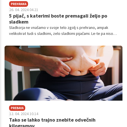
PREHRANA
26. 04. 2024 04.21
5 pijač, s katerimi boste premagali željo po
sladkem
Sladkorja ne vnašamo v svoje telo zgolj s prehrano, ampak
velikokrat tudi s sladkimi, zelo sladkimi pijačami. Le-te pa niso
najbolj zdrave za naše telo, če z njimi pretiravamo. Vsekakor pa
si lahko zadovoljimo svojo željo po sladkih pijačah z nekaj
preprostimi triki.
PREBAVA
12. 04. 2024 10.14
Tako se lahko trajno znebite odvečnih
kilogramov