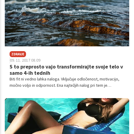
ZDRAVJE
09. 11. 2017 08.09
S to preprosto vajo transformirajte svoje telo v
samo 4-ih tednih
Biti fit ni vedno lahka naloga. Vključuje odločenost, motivacijo,
močno voljo in odpornost. Ena najtežjih nalog pri tem je
dolgoročno ohranjanje zdravega življenjskega sloga. Prav tako
tudi odločitev, da bomo sploh začeli. Če ste se odločili za to,
vam predstavljamo vajo, ki vam bo pomagala pri transformaciji
telesa in vam telo okrepila že v 4-ih tednih.