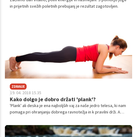
in prijetnih svežih poletnih prebujanj je rezultat zagotovljen.
ZDRAVJE
19. 04. 2018 15.35
Kako dolgo je dobro držati 'plank'?
'Plank' ali deska je ena najboljših vaj za naše jedro telesa, ki nam
pomaga pri ohranjanju dobrega ravnotežja in k pravilni drži. A
kako dolgo je najbolje držati desko, da je kar najbolj učinkovita?
Po raziskavi, ki jo je opravil ortoped Stuart McGill, je odgovor 10
sekund.