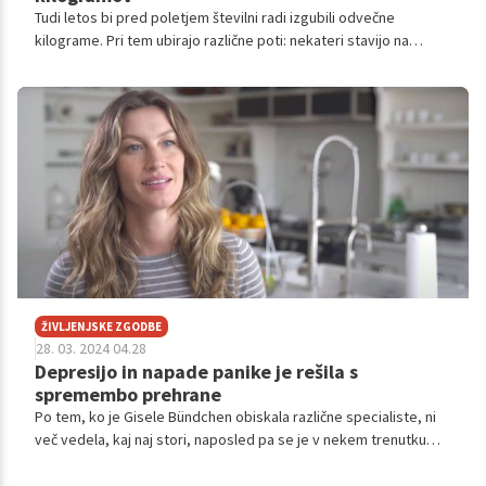
Tudi letos bi pred poletjem številni radi izgubili odvečne
kilograme. Pri tem ubirajo različne poti: nekateri stavijo na
striktno prehrano, drugi na redno intenzivno vadbo, tretji na
kombinacijo obojega. Toda, a ste vedeli, da je mogoče s
pravilnim pristopom trajno rešiti izzive predpoletnega hujšanja?
Razkrivamo, kako!
ŽIVLJENJSKE ZGODBE
28. 03. 2024 04.28
Depresijo in napade panike je rešila s
spremembo prehrane
Po tem, ko je Gisele Bündchen obiskala različne specialiste, ni
več vedela, kaj naj stori, naposled pa se je v nekem trenutku
odločila za obisk naturopata, ki je pomembno vplival na
spremembo njenega življenjskega sloga in posledično izboljšal