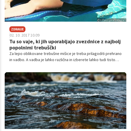
ZDRAVJE
02. 10. 2017 10.09
Tu so vaje, ki jih uporabljajo zvezdnice z najbolj
popolnimi trebuščki
Za lepo oblikovane trebušne mišice je treba prilagoditi prehrano
in vadbo. A vadba je lahko različna in izberete lahko tudi tisto
svojo najljubšo. Tako so storile tudi zvezdnice z najbolj
popolnimi trebuščki, kjer si nekatere do izklesanega trebuščka
pomagajo s plesom, jogo, spet druge z boksom.