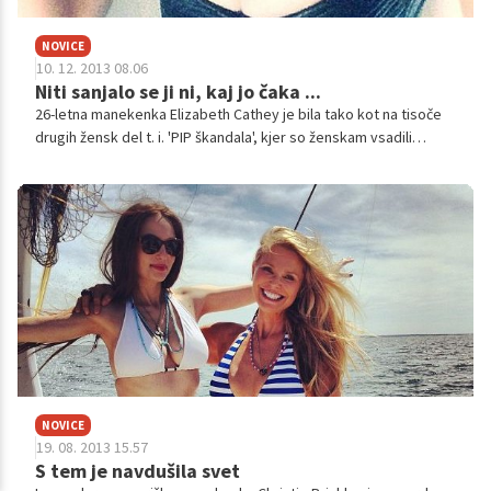
NOVICE
10. 12. 2013 08.06
Niti sanjalo se ji ni, kaj jo čaka ...
26-letna manekenka Elizabeth Cathey je bila tako kot na tisoče
drugih žensk del t. i. 'PIP škandala', kjer so ženskam vsadili
strupene prsne vsadke. Ko je izvedela, da ji jih bodo morali
odstraniti, je bila prepričana, da to pomeni konec njene kariere.
NOVICE
19. 08. 2013 15.57
S tem je navdušila svet