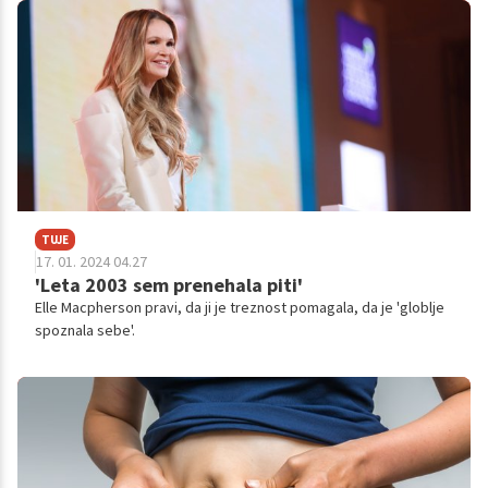
njeno zdravje.
TUJE
17. 01. 2024 04.27
'Leta 2003 sem prenehala piti'
Elle Macpherson pravi, da ji je treznost pomagala, da je 'globlje
spoznala sebe'.