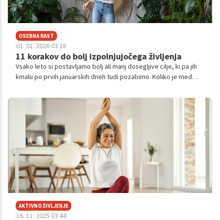
OSEBNA RAST
01. 01. 2026 03.18
11 korakov do bolj izpolnjujočega življenja
Vsako leto si postavljamo bolj ali manj dosegljive cilje, ki pa jih
kmalu po prvih januarskih dneh tudi pozabimo. Koliko je med
vami takšnih, ki si v novem letu želite bolj osrečujočih odnosov,
da bi se znali bolje postaviti zase, da bi poiskali družbo
navdihujočih ljudi, da ne bi bili tako zahtevni do sebe ... Verjetno
ste se vsaj v kakšni od naštetih idej prepoznali. Predstavljamo
vam 11 bistvenih zapovedi, ki jih je vredno upoštevati, če želite
nekaj storiti za svoje čustveno blagostanje in bolj izpolnjujoče
življenje.
AKTIVNO ŽIVLJENJE
16. 11. 2025 03.44