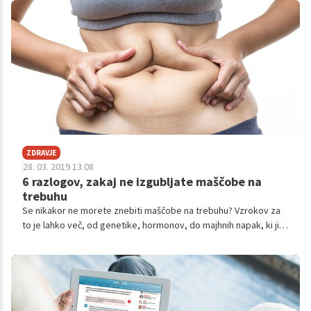
ZDRAVJE
28. 03. 2019 13.08
6 razlogov, zakaj ne izgubljate maščobe na
trebuhu
Se nikakor ne morete znebiti maščobe na trebuhu? Vzrokov za
to je lahko več, od genetike, hormonov, do majhnih napak, ki jih
lahko hitro odpravite. Je pa pomembno, da se znebite maščobe
na trebuhu, saj je to najbolj nevarna maščoba, ker se nabira tudi
okoli pomembnih notranjih organov.