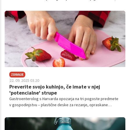
simptomih, hkrati pa o osmišljanju življenja, kljub in predvsem z
boleznijo. Njegova zgodba poudarja, kako kljub težavam, s
pomočjo druženja, glasbe in pozitivnega pristopa, bolezen
lahko postane priložnost za prijateljstvo, pogum in novo
spoznanje. Vabljeni k branju.
ZDRAVJE
22. 09. 2025 03.20
Preverite svojo kuhinjo, če imate v njej
'potencialne' strupe
Gastroenterolog s Harvarda opozarja na tri pogoste predmete
v gospodinjstvu – plastične deske za rezanje, opraskane
nelepljive ponve in dišeče sveče –, ki lahko resno škodujejo
našemu zdravju zaradi sproščanja toksičnih snovi, kot so
mikroplastika in "večne kemikalije".