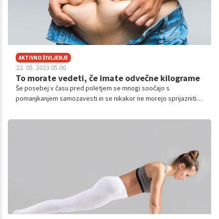
AKTIVNO ŽIVLJENJE
22. 05. 2023 05.00
To morate vedeti, če imate odvečne kilograme
Še posebej v času pred poletjem se mnogi soočajo s
pomanjkanjem samozavesti in se nikakor ne morejo sprijazniti s
tem, kar vidijo, ko se pogledajo v ogledalo. Večini glavno težavo
predstavlja zunanji videz in v želji po hitrih rezultatih posegajo
po raznih instant rešitvah, ki v danem trenutku morda delujejo,
dolgoročno pa zagotovo niso prava pot. Ne bomo odkrili tople
vode, če rečemo, da je za fit postavo in boljšo samopodobo
pomembno spremeniti življenjski slog, lahko pa vam
namignemo, kako se lotiti tistega najtežjega dela: začetka!