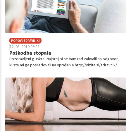
POPOVI ZDRAVNIKI
12. 05. 2010 09.28
Poškodba stopala
Pozdravljeni g. Iskra, Najprej bi se vam rad zahvalil na odgovor,
ki ste mi ga posredovali na vprašanje http://vizita.si/zdravnik/?
qst_id=61235, sedaj vsaj vem za kakšno poškodbo gre. Zanima
me ...