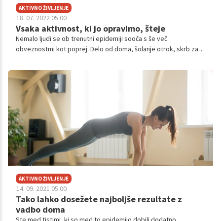
AKTIVNO ŽIVLJENJE
18. 07. 2022 05.00
Vsaka aktivnost, ki jo opravimo, šteje
Nemalo ljudi se ob trenutni epidemiji sooča s še več
obveznostmi kot poprej. Delo od doma, šolanje otrok, skrb za
gospodinjstvo in vsa opravila, ki jih imamo nad glavo – ob
takšnem urniku le težko najdemo čas, da bi razgibali svoje telo,
zares potelovadili ali pa se lotili kakšne aktivnosti. To pa ne
pomeni, da si ne moremo vzeti vsaj petnajst minut časa, da
sprostimo svoje telo, predvsem pa svoje misli.
AKTIVNO ŽIVLJENJE
14. 09. 2021 05.00
Tako lahko dosežete najboljše rezultate z
vadbo doma
Ste med tistimi, ki so med to epidemijo dobili dodatno