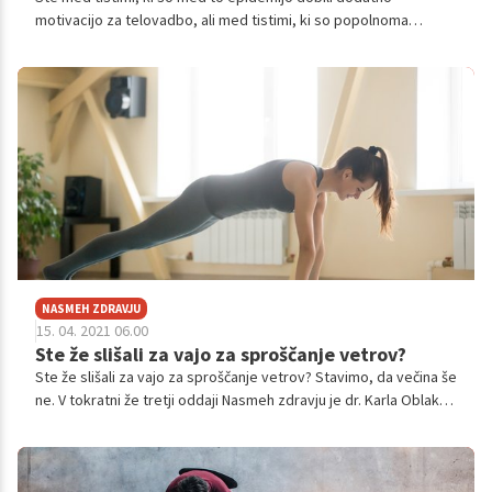
motivacijo za telovadbo, ali med tistimi, ki so popolnoma
izgubili voljo? Ponujamo vam nekaj nasvetov, kako lahko pridete
iz druge skupine v prvo.
NASMEH ZDRAVJU
15. 04. 2021 06.00
Ste že slišali za vajo za sproščanje vetrov?
Ste že slišali za vajo za sproščanje vetrov? Stavimo, da večina še
ne. V tokratni že tretji oddaji Nasmeh zdravju je dr. Karla Oblak,
strokovnjakinja za promocijo zdravja in vadbe, voditeljici Anji
Markovič razkrila prečudovite in prekrasne vadbe, ki si jih lahko
lotimo ljudje vseh starosti in vseh stopenj kondicij.