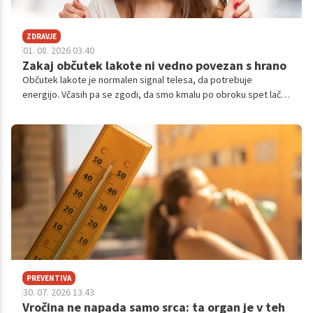
ZDRAVJE
01. 08. 2026 03.40
Zakaj občutek lakote ni vedno povezan s hrano
Občutek lakote je normalen signal telesa, da potrebuje
energijo. Včasih pa se zgodi, da smo kmalu po obroku spet lačni,
pogosto razmišljamo o hrani ali imamo občutek, da se nikoli
zares ne nasitimo. Razlog za to ni vedno v tem, da jemo
premalo.
PREVENTIVA
30. 07. 2026 13.43
Vročina ne napada samo srca: ta organ je v teh