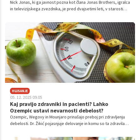
Nick Jonas, ki ga javnost pozna kot člana Jonas Brothers, igralca
in televizijskega zvezdnika, je pred dvajsetimi leti, v starosti
trinajst let, prejel diagnozo sladkorne bolezni tipa 1.
HUJSANJE
05. 12. 2025 09.05
Kaj pravijo zdravniki in pacienti? Lahko
Ozempic ustavi nevarnosti debelost?
Ozempic, Wegovy in Mounjaro prinašajo preboj pri zdravljenju
debelosti. Dr. Žikić pojasnjuje delovanje in komu so ta zdravila
namenjena.