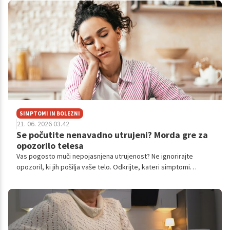
SIMPTOMI IN BOLEZNI
21. 06. 2026 03.42
Se počutite nenavadno utrujeni? Morda gre za
opozorilo telesa
Vas pogosto muči nepojasnjena utrujenost? Ne ignorirajte
opozoril, ki jih pošilja vaše telo. Odkrijte, kateri simptomi
zahtevajo zdravniško pozornost, saj zgodnje prepoznavanje
bolezni bistveno izboljša kakovost vašega vsakdana.