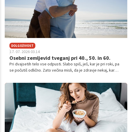
DOLGOŽIVOST
17. 07. 2026 03.14
Osebni zemljevid tveganj pri 40., 50. in 60.
Pri dvajsetih telo vse odpusti. Slabo spiš, ješ, kar je pri roki, pa
se počutiš odlično. Zato večina misli, da je zdravje nekaj, kar
preveriš takrat, ko te začne nekaj motiti.