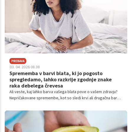
PREBAVA
03. 04. 2026 08.38
Sprememba v barvi blata, ki jo pogosto
spregledamo, lahko razkrije zgodnje znake
raka debelega črevesa
Ali veste, kaj lahko barva vašega blata pove o vašem zdravju?
Nepričakovane spremembe, kot so sledi krvi ali drugačna barva,
so lahko prvi alarmni znak raka debelega črevesa.