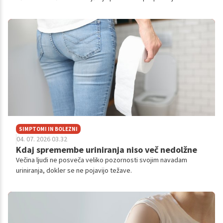
ko je nujen obisk pri zdravniku.
SIMPTOMI IN BOLEZNI
04. 07. 2026 03.32
Kdaj spremembe uriniranja niso več nedolžne
Večina ljudi ne posveča veliko pozornosti svojim navadam
uriniranja, dokler se ne pojavijo težave.