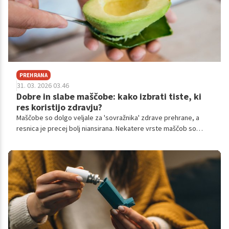
PREHRANA
31. 03. 2026 03.46
Dobre in slabe maščobe: kako izbrati tiste, ki
res koristijo zdravju?
Maščobe so dolgo veljale za 'sovražnika' zdrave prehrane, a
resnica je precej bolj niansirana. Nekatere vrste maščob so
ključne za delovanje hormonov, možganov in srca, druge pa
dokazano povečujejo tveganje za bolezni. Razumevanje razlik je
zato ena najpomembnejših veščin sodobnega prehranjevanja.