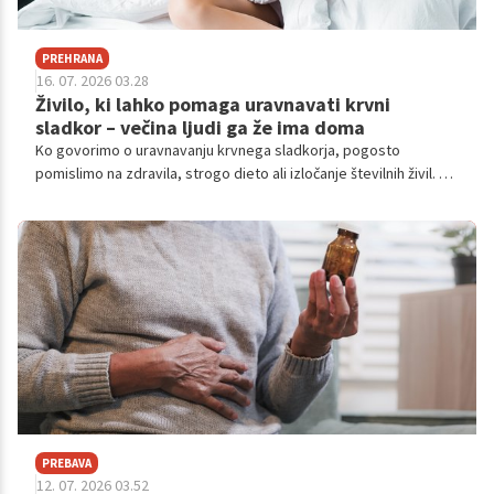
PREHRANA
16. 07. 2026 03.28
Živilo, ki lahko pomaga uravnavati krvni
sladkor – večina ljudi ga že ima doma
Ko govorimo o uravnavanju krvnega sladkorja, pogosto
pomislimo na zdravila, strogo dieto ali izločanje številnih živil. V
resnici pa lahko k boljšemu nadzoru glukoze prispevajo tudi
preproste spremembe v vsakodnevni prehrani.
PREBAVA
12. 07. 2026 03.52