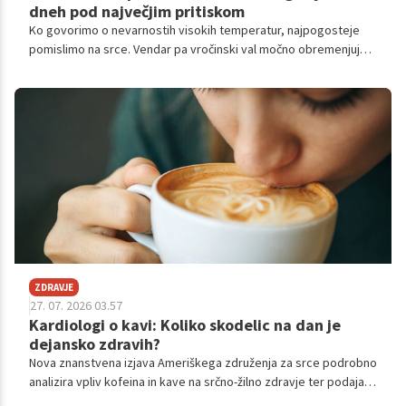
dneh pod največjim pritiskom
Ko govorimo o nevarnostih visokih temperatur, najpogosteje
pomislimo na srce. Vendar pa vročinski val močno obremenjuje
še en pomemben organ, na katerega pogosto pozabimo. To so
ledvice.
ZDRAVJE
27. 07. 2026 03.57
Kardiologi o kavi: Koliko skodelic na dan je
dejansko zdravih?
Nova znanstvena izjava Ameriškega združenja za srce podrobno
analizira vpliv kofeina in kave na srčno-žilno zdravje ter podaja
jasne smernice za uživanje.