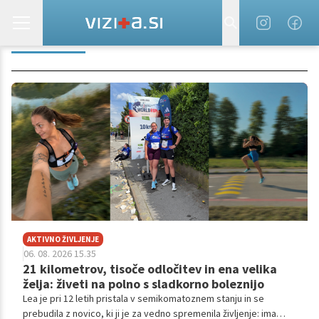
DIABETES
AKTIVNO ŽIVLJENJE
06. 08. 2026 15.35
21 kilometrov, tisoče odločitev in ena velika
želja: živeti na polno s sladkorno boleznijo
Lea je pri 12 letih pristala v semikomatoznem stanju in se
prebudila z novico, ki ji je za vedno spremenila življenje: ima