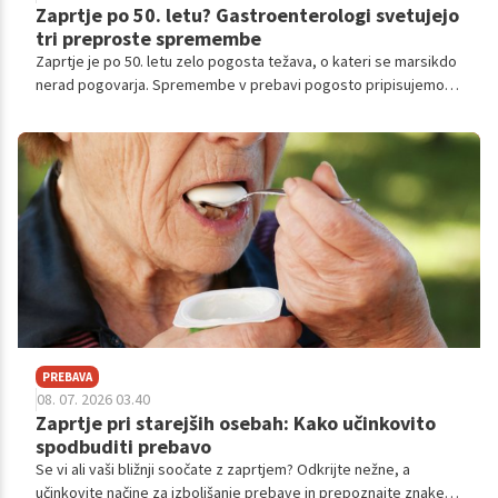
Zaprtje po 50. letu? Gastroenterologi svetujejo
tri preproste spremembe
Zaprtje je po 50. letu zelo pogosta težava, o kateri se marsikdo
nerad pogovarja. Spremembe v prebavi pogosto pripisujemo
staranju, vendar strokovnjaki opozarjajo, da lahko veliko
naredimo sami.
PREBAVA
08. 07. 2026 03.40
Zaprtje pri starejših osebah: Kako učinkovito
spodbuditi prebavo
Se vi ali vaši bližnji soočate z zaprtjem? Odkrijte nežne, a
učinkovite načine za izboljšanje prebave in prepoznajte znake,