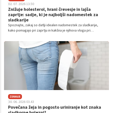
02. 07. 2026 13.50
Znižuje holesterol, hrani črevesje in lajša
zaprtje: sadje, ki je najboljši nadomestek za
sladkarije
Spoznajte, zakaj so datlji idealen nadomestek za sladkarije,
kako pomagajo pri zaprtju in kakšna je njihova vloga pri
ohranjanju zdravja vašega srca.
ZDRAVJE
30. 06. 2026 03.43
Povečana žeja in pogosto uriniranje kot znaka
sladkorne bolezni?