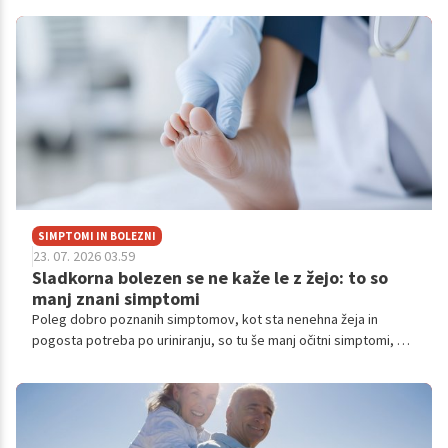
SIMPTOMI IN BOLEZNI
23. 07. 2026 03.59
Sladkorna bolezen se ne kaže le z žejo: to so
manj znani simptomi
Poleg dobro poznanih simptomov, kot sta nenehna žeja in
pogosta potreba po uriniranju, so tu še manj očitni simptomi, ki
bi lahko bili opozorilni znaki sladkorne bolezni.