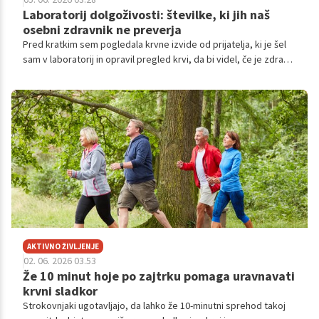
Laboratorij dolgoživosti: številke, ki jih naš
osebni zdravnik ne preverja
Pred kratkim sem pogledala krvne izvide od prijatelja, ki je šel
sam v laboratorij in opravil pregled krvi, da bi videl, če je zdrav.
Vse je bilo "v mejah normale." Sladkor normalen. Holesterol
normalen. Krvna slika normalna. Na papirju je bil ta človek
popolnoma zdrav.
AKTIVNO ŽIVLJENJE
02. 06. 2026 03.53
Že 10 minut hoje po zajtrku pomaga uravnavati
krvni sladkor
Strokovnjaki ugotavljajo, da lahko že 10-minutni sprehod takoj