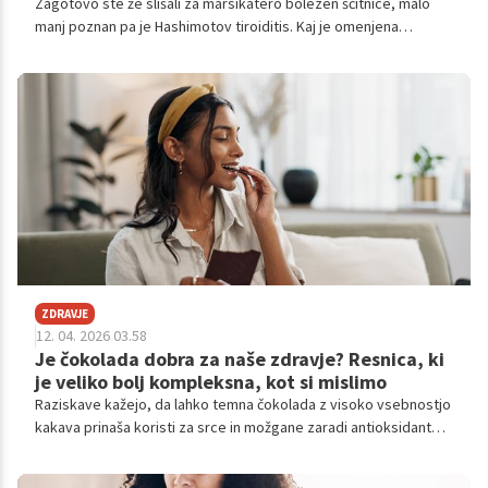
Zagotovo ste že slišali za marsikatero bolezen ščitnice, malo
manj poznan pa je Hashimotov tiroiditis. Kaj je omenjena
bolezen, kako prepoznamo znake in na kaj moramo biti pozorni,
si lahko preberete v nadaljevanju.
ZDRAVJE
12. 04. 2026 03.58
Je čokolada dobra za naše zdravje? Resnica, ki
je veliko bolj kompleksna, kot si mislimo
Raziskave kažejo, da lahko temna čokolada z visoko vsebnostjo
kakava prinaša koristi za srce in možgane zaradi antioksidantov.
Vendar pa je ključna zmernost, saj lahko prekomerno uživanje
sladkorja in kalorij odtehta prednosti.