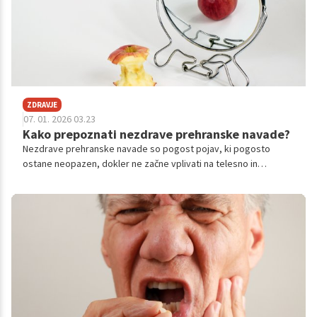
ZDRAVJE
07. 01. 2026 03.23
Kako prepoznati nezdrave prehranske navade?
Nezdrave prehranske navade so pogost pojav, ki pogosto
ostane neopazen, dokler ne začne vplivati na telesno in
duševno zdravje. Razumevanje, kaj predstavlja nezdravo
prehranjevanje, je ključno za preprečevanje kroničnih bolezni in
izboljšanje splošnega počutja.