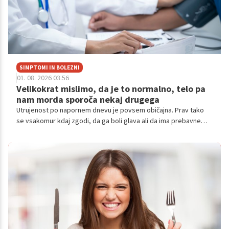
SIMPTOMI IN BOLEZNI
01. 08. 2026 03.56
Velikokrat mislimo, da je to normalno, telo pa
nam morda sporoča nekaj drugega
Utrujenost po napornem dnevu je povsem običajna. Prav tako
se vsakomur kdaj zgodi, da ga boli glava ali da ima prebavne
težave. Težava nastane, ko takšne simptome začnemo dojemati
kot "normalen del življenja" in jih preprosto ignoriramo.