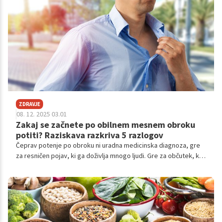
ZDRAVJE
08. 12. 2025 03.01
Zakaj se začnete po obilnem mesnem obroku
potiti? Raziskava razkriva 5 razlogov
Čeprav potenje po obroku ni uradna medicinska diagnoza, gre
za resničen pojav, ki ga doživlja mnogo ljudi. Gre za občutek, ko
se po velikem mesnem obroku začneš potiti bolj kot običajno. A
zakaj pride do tega?