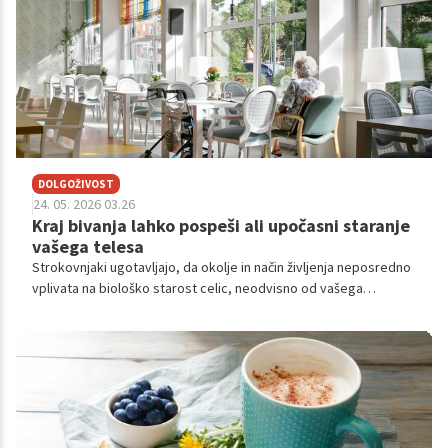
DOLGOŽIVOST
24. 05. 2026 03.26
Kraj bivanja lahko pospeši ali upočasni staranje
vašega telesa
Strokovnjaki ugotavljajo, da okolje in način življenja neposredno
vplivata na biološko starost celic, neodvisno od vašega
kronološkega rojstnega dne.