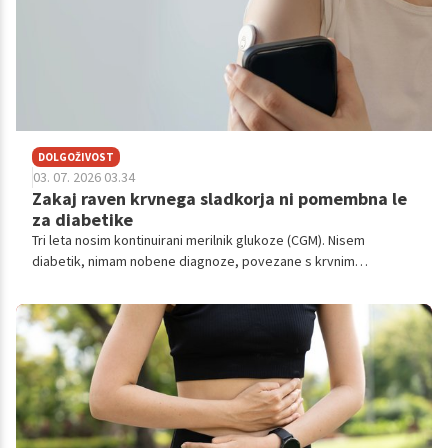
DOLGOŽIVOST
03. 07. 2026 03.34
Zakaj raven krvnega sladkorja ni pomembna le
za diabetike
Tri leta nosim kontinuirani merilnik glukoze (CGM). Nisem
diabetik, nimam nobene diagnoze, povezane s krvnim
sladkorjem. Pa vseeno, ta majhen senzor na roki mi je
spremenil, kako jem, kako treniram in kako razmišljam o zdravju.