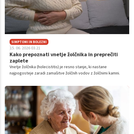
SIMPTOMI IN BOLEZNI
15. 06. 2026 03.21
Kako prepoznati vnetje žolčnika in preprečiti
zaplete
Vnetje žolčnika (holecistitis) je resno stanje, ki nastane
najpogosteje zaradi zamašitve žolčnih vodov z žolčnimi kamni.