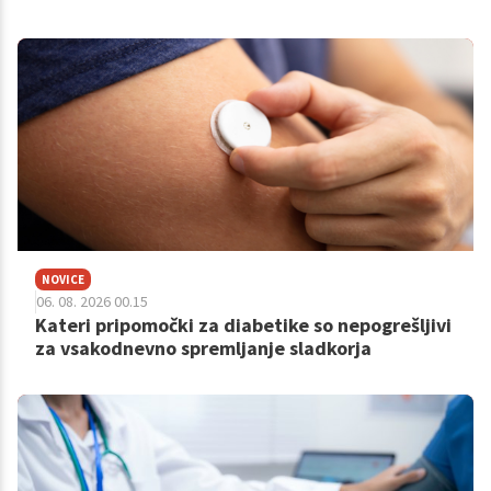
sladkorno bolezen tipa 1. Danes, 19 let kasneje, ne govori o
bolezni kot o omejitvi, ampak kot o sopotniku, ki zahteva
ogromno načrtovanja, prilagajanja in potrpežljivosti. Vsak dan
trenira, teče, pleše in premika meje, a za vsakim kilometrom
stoji zgodba, ki je večina ljudi ne vidi. Z njo smo govorili o
življenju s sladkorno boleznijo, športu, trenutkih dvoma in
razlogih, zakaj še vedno vedno znova izbere polno življenje.
NOVICE
06. 08. 2026 00.15
Kateri pripomočki za diabetike so nepogrešljivi
za vsakodnevno spremljanje sladkorja