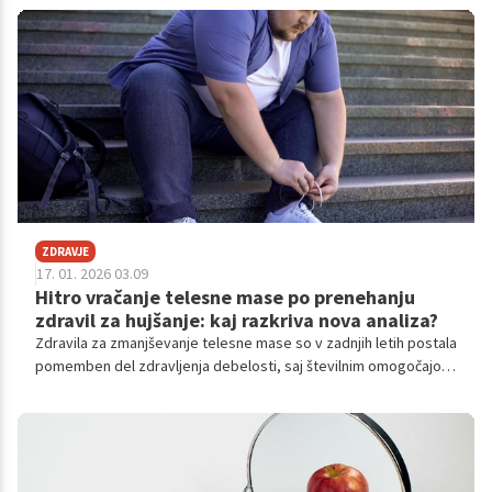
ZDRAVJE
17. 01. 2026 03.09
Hitro vračanje telesne mase po prenehanju
zdravil za hujšanje: kaj razkriva nova analiza?
Zdravila za zmanjševanje telesne mase so v zadnjih letih postala
pomemben del zdravljenja debelosti, saj številnim omogočajo
občutno izgubo telesne mase in izboljšanje presnovnega
zdravja. Vendar pa nova analiza, ki jo povzema The Guardian,
opozarja na pomembno težavo.