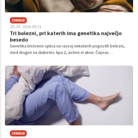
ZDRAVJE
20. 03. 2026 09.21
Tri bolezni, pri katerih ima genetika največjo
besedo
Genetika bistveno vpliva na razvoj nekaterih pogostih bolezni,
med drugim na diabetes tipa 2, astmo in akne. Čeprav
dedovanje poveča tveganje, življenjski slog igra pomembno
vlogo pri obvladovanju teh stanj.
ZDRAVJE