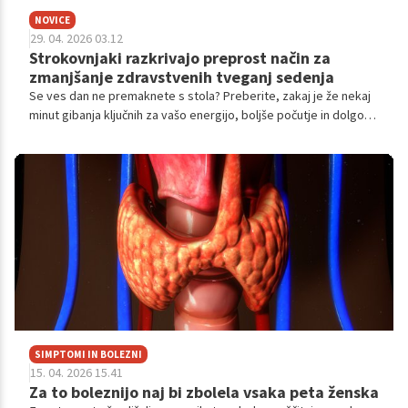
NOVICE
29. 04. 2026 03.12
Strokovnjaki razkrivajo preprost način za
zmanjšanje zdravstvenih tveganj sedenja
Se ves dan ne premaknete s stola? Preberite, zakaj je že nekaj
minut gibanja ključnih za vašo energijo, boljše počutje in dolgo
življenje.
SIMPTOMI IN BOLEZNI
15. 04. 2026 15.41
Za to boleznijo naj bi zbolela vsaka peta ženska