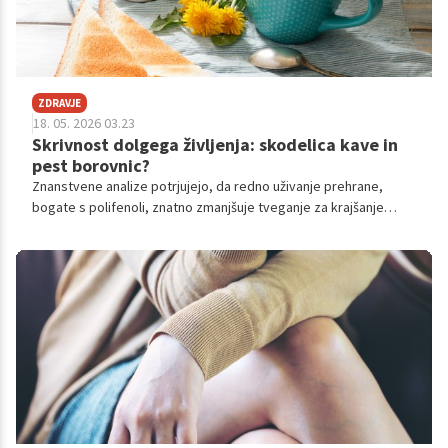
ZDRAVJE
18. 05. 2026 03.23
Skrivnost dolgega življenja: skodelica kave in
pest borovnic?
Znanstvene analize potrjujejo, da redno uživanje prehrane,
bogate s polifenoli, znatno zmanjšuje tveganje za krajšanje
telomerov in s tem povezanih sistemskih obolenj.