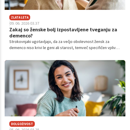
ZLATA LETA
09. 06. 2026 03.37
Zakaj so ženske bolj izpostavljene tveganju za
demenco?
Strokovnjaki ugotavljajo, da za večjo obolevnost žensk za
demenco niso krivi le geni ali starost, temveč specifičen vpliv
dejavnikov tveganja na njihovo kognicijo.
DOLGOŽIVOST
05. 06. 2026 03.28