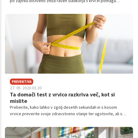
po zajtrku bistveno zniža raven sladkorja v krvi in pomaga
telesu pri učinkovitejši rabi energije skozi celoten dan.
PREVENTIVA
27. 05. 2026 03.20
Ta domači test z vrvico razkriva več, kot si
mislite
Preberite, kako lahko v zgolj desetih sekundah in s kosom
vrvice preverite svoje zdravstveno stanje ter ugotovite, ali so
vaši notranji organi ogroženi.