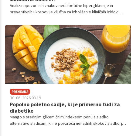
Analiza opozorilnih znakov nediabetične hiperglikemije in
preventivnih ukrepov je ključna za izboljšanje kliničnih izidov.
Strokovnjaki poudarjajo pomen prepoznavanja povečane žeje in
pogostega uriniranja kot zgodnjih indikatorjev presnovnih
motenj in poudarjajo pomembnost zgodnje medicinske
obravnave.
PREHRANA
30. 06. 2026 03.19
Popolno poletno sadje, ki je primerno tudi za
diabetike
Mango s srednjim glikemičnim indeksom ponuja sladko
alternativo sladicam, ki ne povzroča nenadnih skokov sladkorja,
obenem pa krepi zdravje diabetikov.