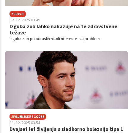
ZDRAVJE
12. 12. 2025 03.49
Izguba zob lahko nakazuje na te zdravstvene
težave
Izguba zob pri odraslih nikoli ni le estetski problem.
ŽIVLJENJSKE ZGODBE
11. 12. 2025 03.54
Dvajset let življenja s sladkorno boleznijo tipa 1