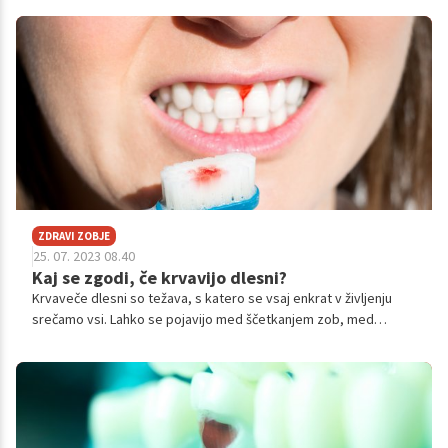
čeljusti. Ima pomembno vlogo pri zaščiti korenine zoba in
okoliške kostnine ter ohranjanju zdravega in stabilnega okolja
za zobe. Z zdravimi dlesnimi se zob tesno povezuje v svoja
okoliška tkiva in jih varuje pred vnetji in drugimi težavami.
ZDRAVI ZOBJE
25. 07. 2023 08.40
Kaj se zgodi, če krvavijo dlesni?
Krvaveče dlesni so težava, s katero se vsaj enkrat v življenju
srečamo vsi. Lahko se pojavijo med ščetkanjem zob, med
uporabo zobne nitke ali medzobnih ščetk ali pa celo spontano.
Običajno je stanje povezano z vnetjem dlesni, strokovno
poimenovanim gingivitis, ki je prva stopnja parodontalne
bolezni oziroma bolezni obzobnih tkiv. Lahko pa je krvavitev
prisotna tudi iz drugih razlogov.