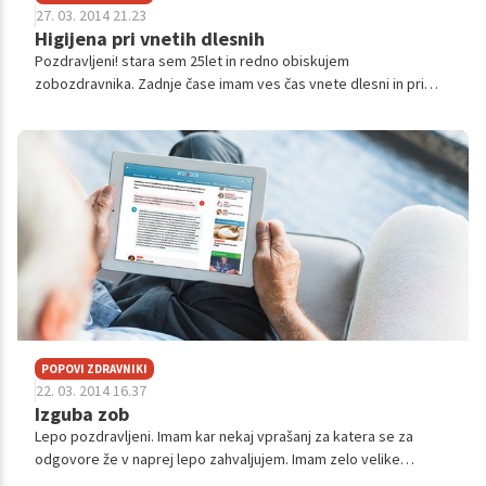
27. 03. 2014 21.23
Higijena pri vnetih dlesnih
Pozdravljeni! stara sem 25let in redno obiskujem
zobozdravnika. Zadnje čase imam ves čas vnete dlesni in pri
nekaterih zobeh mi je dlesen že močno odstopila. Ko sem
vprašala, kako naj to ustavim, mi j...
POPOVI ZDRAVNIKI
22. 03. 2014 16.37
Izguba zob
Lepo pozdravljeni. Imam kar nekaj vprašanj za katera se za
odgovore že v naprej lepo zahvaljujem. Imam zelo velike
probleme z zobmi. Stara sem 34 let in mi manjka veliko zob. Dlje