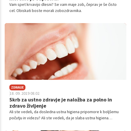
Vam spet krvavijo dlesni? Se vam maje zob, čeprav je še čisto
cel. Obiskati boste morali zobozdravnika.
ZDRAVJE
18. 09. 2019 08.02
Skrb za ustno zdravje je naložba za polno in
zdravo življenje
Ali ste vedeli, da dosledna ustna higiena pripomore k boljšemu
počutju in videzu? Ali ste vedeli, da je slaba ustna higiena
povezana s povečanim tveganjem za srčne bolezni, bolezni
ledvic, sladkorne bolezni, slabšo funkcijo možganov, nastanek