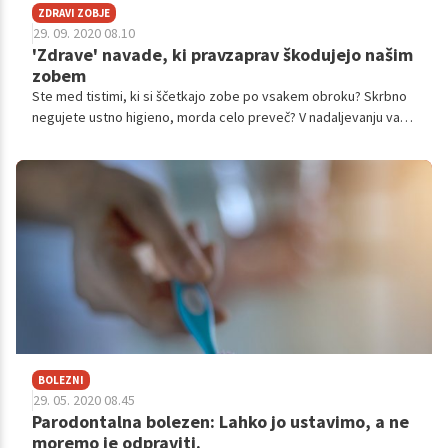
ZDRAVI ZOBJE
29. 09. 2020 08.10
'Zdrave' navade, ki pravzaprav škodujejo našim
zobem
Ste med tistimi, ki si ščetkajo zobe po vsakem obroku? Skrbno
negujete ustno higieno, morda celo preveč? V nadaljevanju vam
predstavljamo nekaj 'zdravih' navad, ki pravzaprav niso zdrave
in se tičejo ustne higiene.
BOLEZNI
29. 05. 2020 08.45
Parodontalna bolezen: Lahko jo ustavimo, a ne
moremo je odpraviti.