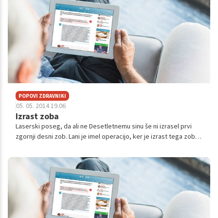
POPOVI ZDRAVNIKI
05. 05. 2014 19.06
Izrast zoba
Laserski poseg, da ali ne Desetletnemu sinu še ni izrasel prvi
zgornji desni zob. Lani je imel operacijo, ker je izrast tega zoba
motil nadštevilčni zob, ki je bil kirurško odstranjen. Zdaj je stalni
...