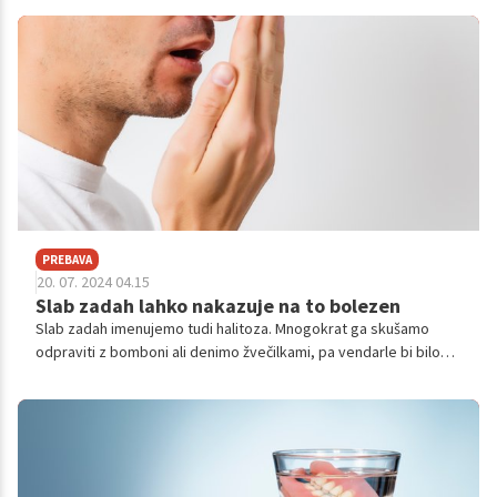
zdravimo pravočasno, lahko napreduje do točke, ko povzroči
izgubo zob ali vpliva na splošno zdravje.
PREBAVA
20. 07. 2024 04.15
Slab zadah lahko nakazuje na to bolezen
Slab zadah imenujemo tudi halitoza. Mnogokrat ga skušamo
odpraviti z bomboni ali denimo žvečilkami, pa vendarle bi bilo
treba pozdraviti notranji vzrok oz. razlog.