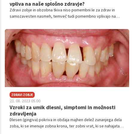
vpliva na naše splošno zdravje?
Zdravi zobje in obzobna tkiva niso pomembni le za zdrav in
samozavesten nasmeh, temveč tudi pomembno vplivajo na
splošno zdravje telesa. Večina ljudi se tega ne zaveda, a zdravje
ustne votline je med drugim povezano z zdravjem srca, dihal in
prebavnega sistema. Ravno tako pa določene bolezni oziroma
stanja vplivajo na zdravje zob in obzobnih tkiv.
ZDRAVI ZOBJE
21. 08. 2023 05.00
Vzroki za umik dlesni, simptomi in možnosti
zdravljenja
Dlesen (gingiva) pokriva in obdaja majhen delež zunanjega dela
zoba, ki se imenuje zobna krona, ter zobni vrat, ki se nahajata
nad zobno korenino, ki je vsidrana v kost zgornje ali spodnje