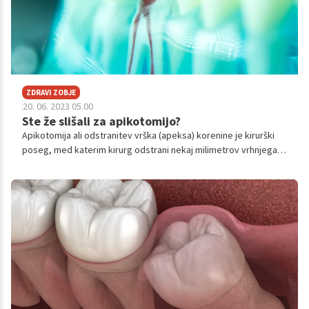
ZDRAVI ZOBJE
20. 06. 2023 05.00
Ste že slišali za apikotomijo?
Apikotomija ali odstranitev vrška (apeksa) korenine je kirurški
poseg, med katerim kirurg odstrani nekaj milimetrov vrhnjega
dela korenine in okoliško vnetno tkivo. Po posegu tako v
kostnini ostane prazen prostor, ki se med celjenjem zapolni z
novim kostnim tkivom ali z brazgotino. Poseg navadno opravi
specialist oralni kirurg, parodontolog ali endodont.