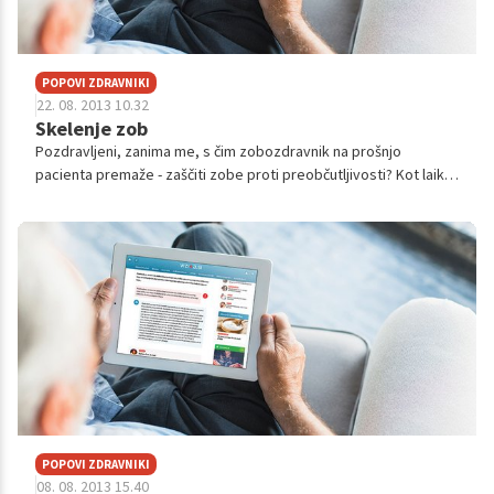
POPOVI ZDRAVNIKI
22. 08. 2013 10.32
Skelenje zob
Pozdravljeni, zanima me, s čim zobozdravnik na prošnjo
pacienta premaže - zaščiti zobe proti preobčutljivosti? Kot laik si
razlagam, da preobčutljivost nastopi zaradi slabih zobnih
vratov, kar posledi...
POPOVI ZDRAVNIKI
08. 08. 2013 15.40