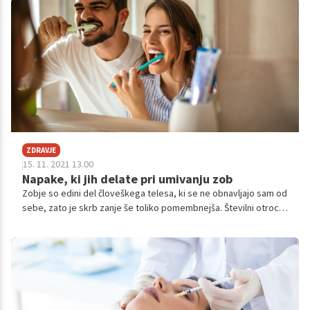
stanje, ki je v ustni votlini prisotno. Bolečino čutimo zaradi
reakcije živca, ki se nahaja v korenini zoba in je odvisna od tipa
in stopnje dražljaja.
ZDRAVJE
15. 11. 2021 13.00
Napake, ki jih delate pri umivanju zob
Zobje so edini del človeškega telesa, ki se ne obnavljajo sam od
sebe, zato je skrb zanje še toliko pomembnejša. Številni otroci
se sicer tega opravila pogosto otepajo, a prav dobra usvojitev
te navade zgodaj v življenju vam bo prihranila marsikatero
bolečino in neprijeten obisk zobozdravnika. Pa ste prepričani,
da veste vse o pravilnem umivanju zob?