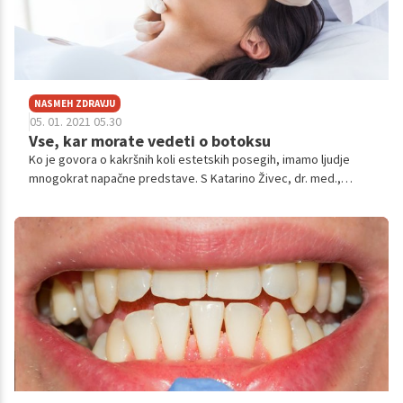
NASMEH ZDRAVJU
05. 01. 2021 05.30
Vse, kar morate vedeti o botoksu
Ko je govora o kakršnih koli estetskih posegih, imamo ljudje
mnogokrat napačne predstave. S Katarino Živec, dr. med.,
specialistko plastične kirurgije, smo se zato tokrat pogovarjali o
botoksu.