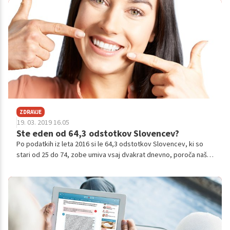
Alzheimerjeve bolezni, slabosti v mišicah in kroničnih vnetij?
ZDRAVJE
19. 03. 2019 16.05
Ste eden od 64,3 odstotkov Slovencev?
Po podatkih iz leta 2016 si le 64,3 odstotkov Slovencev, ki so
stari od 25 do 74, zobe umiva vsaj dvakrat dnevno, poroča naš
Nacionalni inštitut za javno zdravje (NIJZ). Po podatkih iz leta
2014 pa enako velja tudi le za 71,6 odstotkov naših otrok in
mladostnikov. Z dobro ustno higieno pa je mogoče preprečiti
karies, paradontalno bolezen, izgubo zob in še kaj.