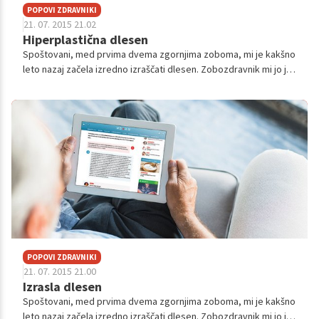
POPOVI ZDRAVNIKI
21. 07. 2015 21.02
Hiperplastična dlesen
Spoštovani, med prvima dvema zgornjima zoboma, mi je kakšno
leto nazaj začela izredno izraščati dlesen. Zobozdravnik mi jo je
1x že "odžgal" a mi je sedaj ponovno zrasla nazaj in bo očitno
postopek po...
POPOVI ZDRAVNIKI
21. 07. 2015 21.00
Izrasla dlesen
Spoštovani, med prvima dvema zgornjima zoboma, mi je kakšno
leto nazaj začela izredno izraščati dlesen. Zobozdravnik mi jo je