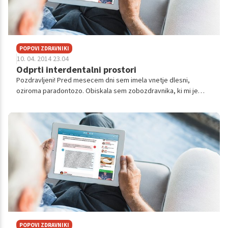
POPOVI ZDRAVNIKI
10. 04. 2014 23.04
Odprti interdentalni prostori
Pozdravljeni! Pred mesecem dni sem imela vnetje dlesni,
oziroma paradontozo. Obiskala sem zobozdravnika, ki mi je
očistil zobni kamen. Na zgornjih zobeh imam prevleke. Sedaj, ko
se je vnetje in krvave...
POPOVI ZDRAVNIKI