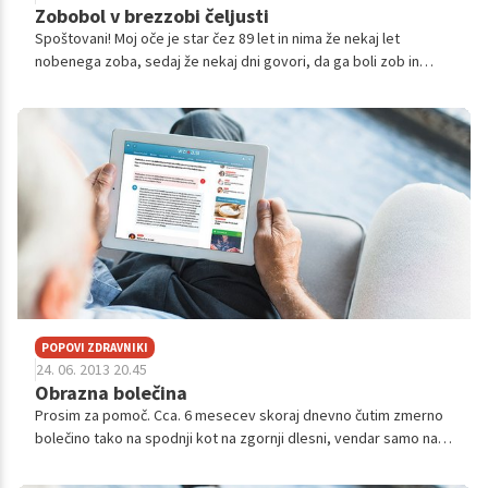
Zobobol v brezzobi čeljusti
Spoštovani! Moj oče je star čez 89 let in nima že nekaj let
nobenega zoba, sedaj že nekaj dni govori, da ga boli zob in
pokaže, na točno določeno točko, kar je nemogoče, ker nima
zob. Če bi imel kakšn...
POPOVI ZDRAVNIKI
24. 06. 2013 20.45
Obrazna bolečina
Prosim za pomoč. Cca. 6 mesecev skoraj dnevno čutim zmerno
bolečino tako na spodnji kot na zgornji dlesni, vendar samo na
desni strani. Ta bolečina se ponavadi prenaša iz dlesni na
dlesen, včasi...