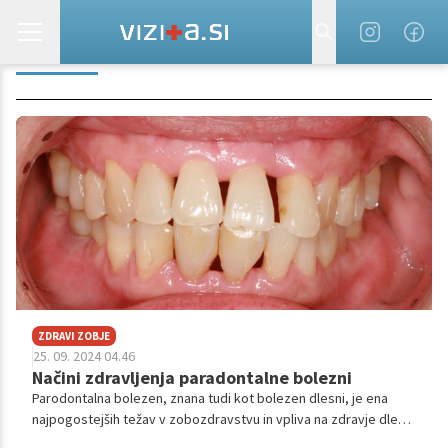
DLESEN
ZDRAVI ZOBJE
25. 09. 2024 04.46
Načini zdravljenja paradontalne bolezni
Parodontalna bolezen, znana tudi kot bolezen dlesni, je ena
najpogostejših težav v zobozdravstvu in vpliva na zdravje dlesni
ter podpornih tkiv, ki držijo zobe na svojem mestu. Če je ne