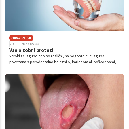
ZDRAVI ZOBJE
20. 11. 2023 05.00
Vse o zobni protezi
Vzroki za izgubo zob so različni, najpogosteje je izguba
povezana s parodontalno boleznijo, kariesom ali poškodbami,
število manjkajočih zob pa s starostjo narašča. Ob izgubi zob je
vedno potreben razmislek, kako manjkajoče zobe nadomestiti,
saj vrzeli v zobni vrsti pomenijo preveliko obremenjenost
preostalih zob.