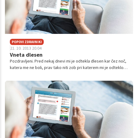
POPOVI ZDRAVNIKI
21. 10. 2013 20.04
Vneta dlesen
Pozdravljeni. Pred nekaj dnevi mi je odtekla dlesen kar čez noč,
katera me ne boli, prav tako niti zob pri katerem mi je odteklo.
Dlesen je normalne barve, je pa bela črta, ki pa zgleda kod da bi
mi p...