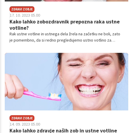
ZDRAVI ZOBJE
17. 10. 2023 05.00
Kako lahko zobozdravnik prepozna raka ustne
votline?
Rak ustne votline in ustnega dela žrela na začetku ne boli, zato
je pomembno, da si redno pregledujemo ustno votlino za
potencialne spremembe, ravno tako pa je pomembno, da se
redno udeležujemo pregledov pri zobozdravniku, kjer lahko s
temeljitim pregledom in tipanjem struktur zobozdravnik odkrije
spremembe v zgodnjih fazah.
ZDRAVI ZOBJE
14. 09. 2023 05.00
Kako lahko zdravje naših zob in ustne votline