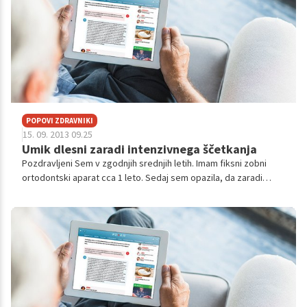
POPOVI ZDRAVNIKI
15. 09. 2013 09.25
Umik dlesni zaradi intenzivnega ščetkanja
Pozdravljeni Sem v zgodnjih srednjih letih. Imam fiksni zobni
ortodontski aparat cca 1 leto. Sedaj sem opazila, da zaradi
stalnega umivanja, s trdo zobno ščetko, so se mi dlesni
"umaknile navzgor", oz...