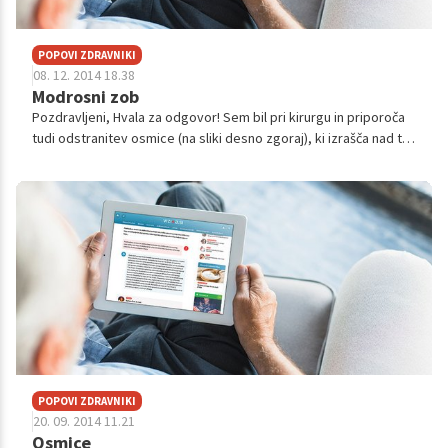
POPOVI ZDRAVNIKI
08. 12. 2014 18.38
Modrosni zob
Pozdravljeni, Hvala za odgovor! Sem bil pri kirurgu in priporoča
tudi odstranitev osmice (na sliki desno zgoraj), ki izrašča nad to
osmico (trenutno je dlesen v okolici le-te nekoliko vneta, ostalih
t...
POPOVI ZDRAVNIKI
20. 09. 2014 11.21
Osmice