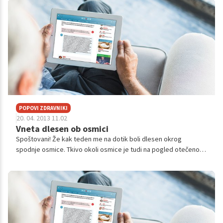
POPOVI ZDRAVNIKI
20. 04. 2013 11.02
Vneta dlesen ob osmici
Spoštovani! Že kak teden me na dotik boli dlesen okrog
spodnje osmice. Tkivo okoli osmice je tudi na pogled otečeno.
Od osmice proti grlu se je tudi naredila špranja ob zobu. Grgram
žajbljev čaj...