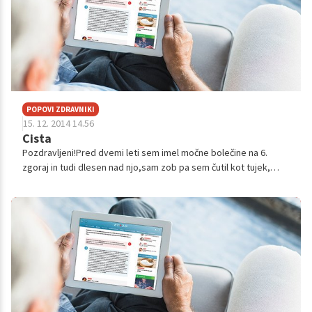
POPOVI ZDRAVNIKI
15. 12. 2014 14.56
Cista
Pozdravljeni!Pred dvemi leti sem imel močne bolečine na 6.
zgoraj in tudi dlesen nad njo,sam zob pa sem čutil kot tujek,
videti je bil zdrav.Zobozravnica je ugotovila na osnovi rtg,da
imam cisto in mi...