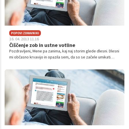
POPOVI ZDRAVNIKI
16. 04. 2013 11.16
Čiščenje zob in ustne votline
Pozdravljeni, Mene pa zanima, kaj naj storim glede dlesni. Dlesni
mi občasno krvavijo in opazila sem, da so se začele umikati
nazaj. Kakšno ustno higieno naj uporabim, da zadevo vsaj
ustavim. Zobe ...