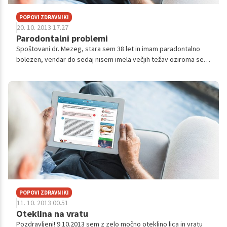
POPOVI ZDRAVNIKI
20. 10. 2013 17.27
Parodontalni problemi
Spoštovani dr. Mezeg, stara sem 38 let in imam paradontalno
bolezen, vendar do sedaj nisem imela večjih težav oziroma sem
jih lahko učinkovito reševala sama doma. Razen golih vratov in
občasnega skele...
POPOVI ZDRAVNIKI
11. 10. 2013 00.51
Oteklina na vratu
Pozdravljeni! 9.10.2013 sem z zelo močno oteklino lica in vratu