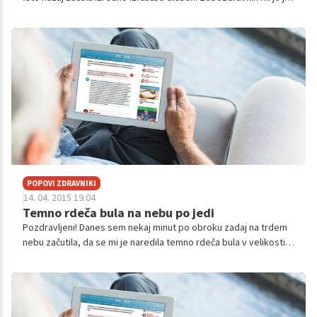
1x že "odžgal" a mi je sedaj ponovno zrasla nazaj in bo očitno
postopek po...
POPOVI ZDRAVNIKI
14. 04. 2015 19.04
Temno rdeča bula na nebu po jedi
Pozdravljeni! Danes sem nekaj minut po obroku zadaj na trdem
nebu začutila, da se mi je naredila temno rdeča bula v velikosti 1
cm. Ob enem sem opazuila, da je celjustni predel, kjer je
modrostni zob ...