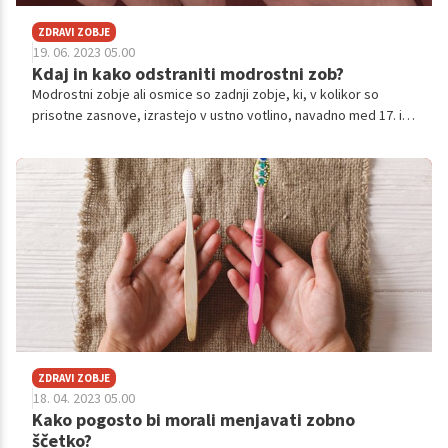
ZDRAVI ZOBJE
19. 06. 2023 05.00
Kdaj in kako odstraniti modrostni zob?
Modrostni zobje ali osmice so zadnji zobje, ki, v kolikor so
prisotne zasnove, izrastejo v ustno votlino, navadno med 17. in
23. letom starosti.
ZDRAVI ZOBJE
18. 04. 2023 05.00
Kako pogosto bi morali menjavati zobno
ščetko?