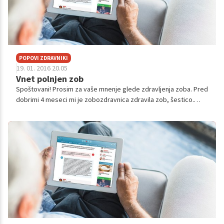
POPOVI ZDRAVNIKI
19. 01. 2016 20.05
Vnet polnjen zob
Spoštovani! Prosim za vaše mnenje glede zdravljenja zoba. Pred
dobrimi 4 meseci mi je zobozdravnica zdravila zob, šestico.
Čistila mi je zobne kanale, zob me je namreč bolel (najprej le na
dotik, kasn...