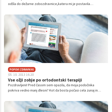
odšla do dežurne zobozdravnice,katera mi je postavila
diagnozo- absces.zarezala je v dlesen in namestila trak,ki naj bi
ga dnevno menjav...
POPOVI ZDRAVNIKI
05. 10. 2013 16.20
Vse ožji zobje po ortodontski terapiji
Pozdravljeni! Pred časom sem opazila, da moja podočnika
pokriva vedno manj dlesni? Kot da bosta počasi cela zunaj in
zato zgledata tudi veliko večja. Na spletu sem malo poiskala in
ugotovila, da se mi...