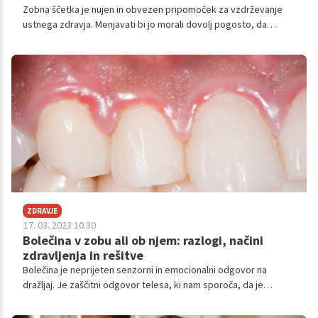
Zobna ščetka je nujen in obvezen pripomoček za vzdrževanje
ustnega zdravja. Menjavati bi jo morali dovolj pogosto, da
preprečimo karies, bolezni dlesni, slab zadah in ostale
nevšečnosti. Kako pogosto bi jo torej dejansko morali
menjavati?
ZDRAVJE
17. 03. 2023 10.30
Bolečina v zobu ali ob njem: razlogi, načini
zdravljenja in rešitve
Bolečina je neprijeten senzorni in emocionalni odgovor na
dražljaj. Je zaščitni odgovor telesa, ki nam sporoča, da je
situacija neprijetna in potrebuje rešitev. Isto velja za bolečino v
ustni votlini, zelo neprijeten simptom, ki pa se razlikuje glede na