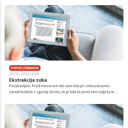
časa že razmišljam o...
POPOVI ZDRAVNIKI
19. 03. 2014 13.29
Ekstrakcija zoba
Pozdravljeni. Pred mesecem dni sem bila pri zobozdravnici
zaradi bolečin v zgornji šestici, ki je bila že pred tem odprta in
zdravljena, potem pa se je zlomila, tako da je od nje ostala
samoše lupinic...