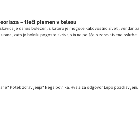
soriaza – tleči plamen v telesu
skavica je danes bolezen, s katero je mogoče kakovostno živeti, vendar pa
irana, zato jo bolniki pogosto skrivajo in ne poiščejo zdravstvene oskrbe. 
riazi v telesu lahko tlijo različne druge težave in ker danes lahko učinkovito
kom s hujšimi oblikami te bolezni, vsem toplo svetujem pravočasen obisk 
novinarski konferenci pred svetovnim dnevom psoriaze, ki ga obeležujemo 29
ermatolog prof. dr. Tomaž Lunder z Dermatovenerološke klinike UKC Ljubljan
tane? Potek zdravljenja? Nega bolnika. Hvala za odgovor Lepo pozdravljeni.