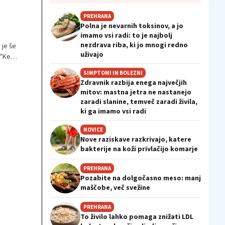
PREHRANA
Polna je nevarnih toksinov, a jo
imamo vsi radi: to je najbolj
nezdrava riba, ki jo mnogi redno
 je še
uživajo
''Ker
SIMPTOMI IN BOLEZNI
pri
Zdravnik razbija enega največjih
.
mitov: mastna jetra ne nastanejo
a.
zaradi slanine, temveč zaradi živila,
ki ga imamo vsi radi
NOVICE
Nove raziskave razkrivajo, katere
bakterije na koži privlačijo komarje
PREHRANA
Pozabite na dolgočasno meso: manj
maščobe, več svežine
PREHRANA
To živilo lahko pomaga znižati LDL