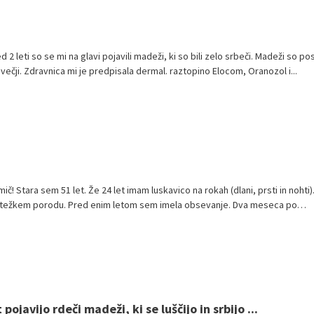
 2 leti so se mi na glavi pojavili madeži, ki so bili zelo srbeči. Madeži so pos
 večji. Zdravnica mi je predpisala dermal. raztopino Elocom, Oranozol i...
! Stara sem 51 let. Že 24 let imam luskavico na rokah (dlani, prsti in nohti).
po težkem porodu. Pred enim letom sem imela obsevanje. Dva meseca po
pojavijo rdeči madeži, ki se luščijo in srbijo ...