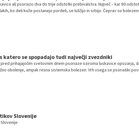
skavico ali psoriazo dva do trije odstotki prebivalstva. Največ – kar 80 odsto
plakih, ko deli kože postanejo pordeli, se luščijo in srbijo. Čeprav so bolezen
aznejši, pa niso edini. Luskavica namreč ni samo kožna bolezen – je avtoimun
ada do konca življenja. A z najnovejšimi biološkimi zdravili jo je zadnja leta
i še posebej uspešno.
 s katero se spopadajo tudi največji zvezdniki
 pred prihajajočim svetovnim dnem psoriaze oziroma luskavice opozarja, d
kožno obolenje, ampak resna sistemska bolezen. Vrh vsega se psoriatiki po
ajo s predsodki v družbi. S to boleznijo se soočajo tudi nekateri največji
tikov Slovenije
 Slovenije