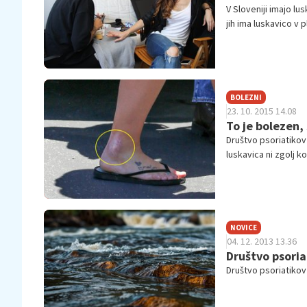
V Sloveniji imajo lu
jih ima luskavico v 
znaki na koži najop
Bolnik se z njo spop
mogoče obvladovat
BOLEZNI
23. 10. 2015 14.08
To je bolezen,
Društvo psoriatikov
luskavica ni zgolj 
po nepotrebnem sooč
zvezdniki.
NOVICE
04. 12. 2013 13.36
Društvo psoria
Društvo psoriatikov