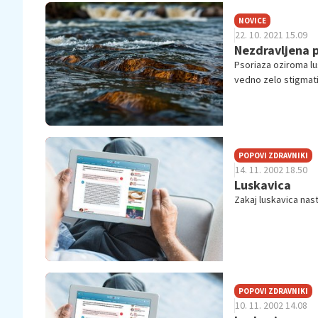
NOVICE
22. 10. 2021 15.09
Nezdravljena p
Psoriaza oziroma lu
vedno zelo stigmatiz
pri nezdravljeni pso
pomagamo tudi bolni
zdravniku,'' je na 
oktobra, poudaril d
POPOVI ZDRAVNIKI
14. 11. 2002 18.50
Luskavica
Zakaj luskavica nas
POPOVI ZDRAVNIKI
10. 11. 2002 14.08