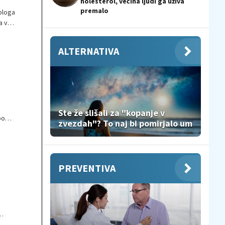
holesterol, večina ljudi ga uživa
premalo
ologa
a v
ALTERNATIVA
Ste že slišali za "kopanje v
po
zvezdah"? To naj bi pomirjalo um
PREVENTIVA