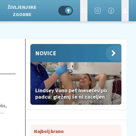
ŽIVLJENJSKE
ZGODBE
NOVICE
Lindsey Vonn pet mesecev po
padcu: gleženj še ni zaceljen
tis,
Najbolj brano