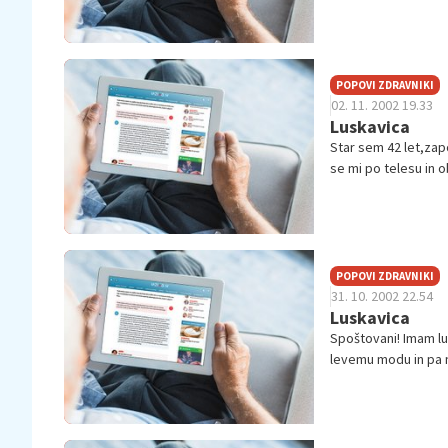
POPOVI ZDRAVNIKI
02. 11. 2002 19.33
Luskavica
Star sem 42 let,zapo
se mi po telesu in 
LUSKAV...
POPOVI ZDRAVNIKI
31. 10. 2002 22.54
Luskavica
Spoštovani! Imam lus
levemu modu in pa no