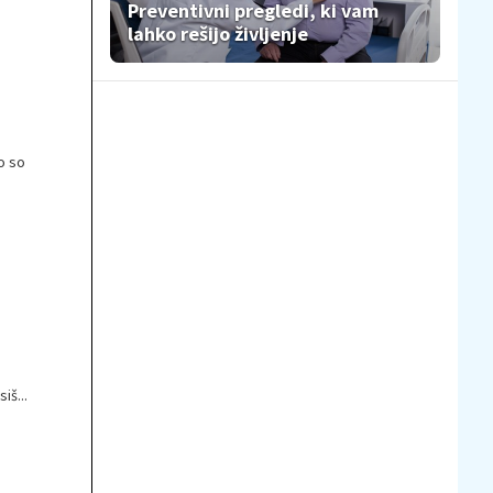
Preventivni pregledi, ki vam
lahko rešijo življenje
o so
iš...