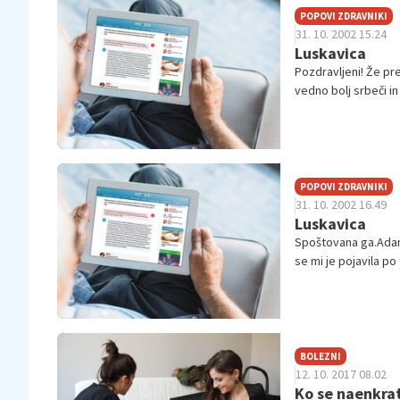
POPOVI ZDRAVNIKI
31. 10. 2002 15.24
Luskavica
Pozdravljeni! Že pred
vedno bolj srbeči in
POPOVI ZDRAVNIKI
31. 10. 2002 16.49
Luskavica
Spoštovana ga.Adamič
se mi je pojavila 
obsevan...
BOLEZNI
12. 10. 2017 08.02
Ko se naenkrat 