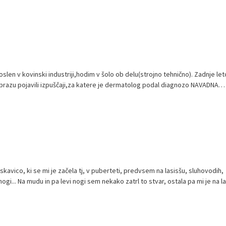
slen v kovinski industriji,hodim v šolo ob delu(strojno tehnično). Zadnje let
obrazu pojavili izpuščaji,za katere je dermatolog podal diagnozo NAVADNA
kavico, ki se mi je začela tj, v puberteti, predvsem na lasisšu, sluhovodih,
gi... Na mudu in pa levi nogi sem nekako zatrl to stvar, ostala pa mi je na las