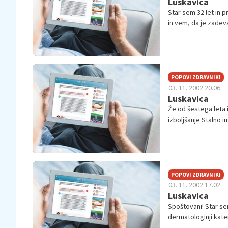
Luskavica
Star sem 32 let in 
in vem, da je zadev
m...
POPOVI ZDRAVNIKI
03. 11. 2002 20.06
Luskavica
Že od šestega leta 
izboljšanje.Stalno 
telesu. Ob kon...
POPOVI ZDRAVNIKI
03. 11. 2002 17.02
Luskavica
Spoštovani! Star se
dermatologinji kate
odpravi...