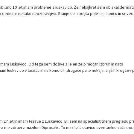
približno 10 let imam probleme z luskavico. Že nekajkrat sem obiskal dermat
a dedna in nekako neozdravljiva. Stanje se izboljša poleti na soncu in seved
imam luskavico. Od tega sem doživela le en zelo močan izbruh in nato
imam luskavico v lasišču in na komolcih,drugače pa le nekaj manjših krogcev 
m 27 let in imam težave z Luskavico. Bil sem na specialističnem pregledu pri
ra me zdravi z mazilom Diprosalic. To mazilo luskavico eventuelno začasno