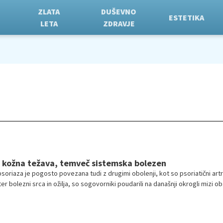
ZLATA
DUŠEVNO
ESTETIKA
LETA
ZDRAVJE
e kožna težava, temveč sistemska bolezen
oriaza je pogosto povezana tudi z drugimi obolenji, kot so psoriatični artri
r bolezni srca in ožilja, so sogovorniki poudarili na današnji okrogli mizi ob
skavice, ki smo ga zaznamovali 29. oktobra.