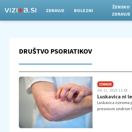
ŽENSKO
ZDRAVJE
BOLEZNI
ZDRAVJE
DRUŠTVO PSORIATIKOV
ZDRAVJE
04. 11. 2025 13.48
Luskavica ni l
Luskavica oziroma ps
presnovni sindrom te
svetovnem dnevu lu