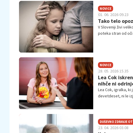
NOVICE
01. 06. 2026 09.23
Tako telo opoz
V Sloveniji živi vel
poteka stran od oči 
in nenehna skrb. O
obremenitev neforma
brez sistemske po
NOVICE
28. 05. 2026 15.35
Lea Cok iskren
nihče ni odrinj
Lea Cok, igralka, ki
devetdeset, ni le i
prostovoljstvu. Je 
vse do sobote, 30. 
borimo za socialno v
zavedamo, da je to 
DUŠEVNO ZDRAVJE O
23. 04. 2026 03.08