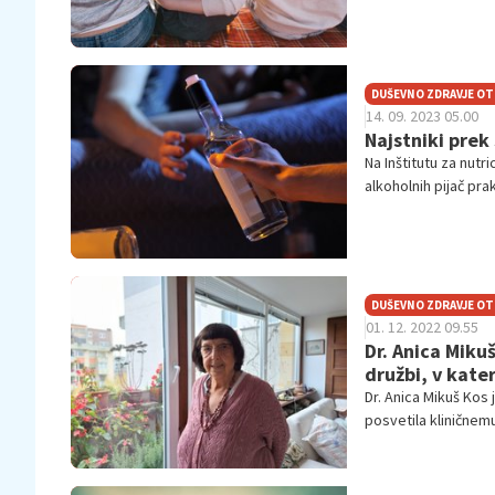
DUŠEVNO ZDRAVJE O
14. 09. 2023 05.00
Najstniki prek 
Na Inštitutu za nutr
alkoholnih pijač pra
DUŠEVNO ZDRAVJE O
01. 12. 2022 09.55
Dr. Anica Mikuš
družbi, v kater
Dr. Anica Mikuš Kos 
posvetila kliničnemu
ljubljanski Pediatri
naprej velja za eno
Slovenske filantropi