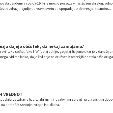
ovala pandemija covida-19, ki je močno posegla v naš življenjski slog, odno
duševno zdravje. Ljudje po vsem svetu se spopadajo z depresijo, tesnobo,
tresom. Nekateri bolj, drugi manj. Medtem ko se epidemiologi in virologi tru
ti širjenje novega koronavirusa, so na drugi strani raziskovalci, ki jih skrbi š
pandemija duševnih težav.
ežja dajejo občutek, da nekaj zamujamo.'
avi ’take selfie, fake life’ (delaj selfije, goljufaj življenje), kar je v današnj
nega. Vidimo lahko, da je življenje na družbenih omrežjih postala naša druga
 nas vodijo k prepričanjem, kako naj živimo, razmišljamo in se vedemo, da
 in odobravanje drugih. Vse več je tudi posameznikov, ki zgolj s svojim vis
edno ali ne oblikujejo mnenja (mladih) ljudi.
IH VREDNOT
t skrbi za zdravje ljudi z izbranimi inovativnimi zdravili, prehranskimi dopoln
na območjih Srednje Evrope in Balkana.