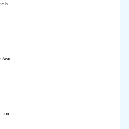
se in
dijo
e
em času
 bomo
okim
ili in