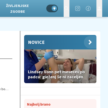
ŽIVLJENJSKE
ZGODBE
NOVICE
Lindsey Vonn pet mesecev po
padcu: gleženj še ni zaceljen
e bo
povedo
i
Najbolj brano