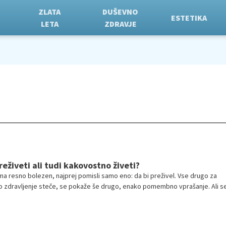
ZLATA
DUŠEVNO
ESTETIKA
LETA
ZDRAVJE
eživeti ali tudi kakovostno živeti?
ima resno bolezen, najprej pomisli samo eno: da bi preživel. Vse drugo za
ko zdravljenje steče, se pokaže še drugo, enako pomembno vprašanje. Ali s
življenje? K delu, družini, vsakdanu, ki ga je imel prej. Bolniki sami pogosto 
mbno jim ni le, da živijo dlje, ampak da lahko živijo kakovostno in da zarad
 breme na njihove bližnje.