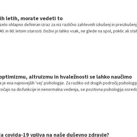
ok, predvsem pa je, kot sem jo spoznala sama, izjemna ženska. Toplo me j
svojega doma, kjer sva govorili o duševnem zdravju otrok, šolskem sistemu
ih letih, morate vedeti to
 socialni odgovornosti.
 zelo ohlapno definiran izraz za niz različno zahtevnih izkušenj in preizkušenj,
. in 60. letom starosti. Doživi jo lahko vsak, ne glede na spol, poklic ali sta
ednjih let ni mit, kot menijo nekateri, saj je povsem normalno in tudi pričako
čne življenjske prehode in obdobja, ki sprožijo dvome o smislu, identiteti,
ah in doseženih ciljih. V nekaterih primerih lahko privede tudi do težjih stisk.
optimizmu, altruizmu in hvaležnosti se lahko naučimo
 je ena najnovejših 'vej' psihologije. Za razliko od drugih področij psihologij
očajo na disfunkcije in nenormalna vedenja, se pozitivna psihologija osred
etuje', kako lahko napredujejo in postanejo 'srečnejši'. Kot pri vseh ostalih s
a področju psihologije, imamo tudi tukaj močne podpornike, pa tudi glasne kri
o velikokrat neutemeljeni.
a covida-19 vpliva na naše duševno zdravje?