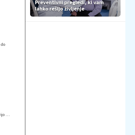
Preventivni pregledi, ki vam
lahko rešijo življenje
o do
ijo na
itve