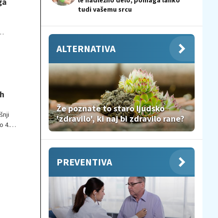
le nadležno delo, pomaga lahko
ga
tudi vašemu srcu
ALTERNATIVA
ih
Že poznate to staro ljudsko
šnji
'zdravilo', ki naj bi zdravilo rane?
o 4.
PREVENTIVA