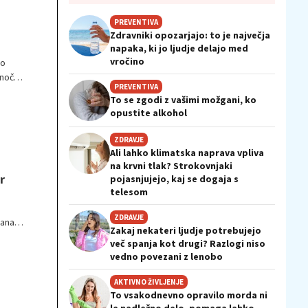
PREVENTIVA
Zdravniki opozarjajo: to je največja
napaka, ki jo ljudje delajo med
vročino
to
noči
PREVENTIVA
To se zgodi z vašimi možgani, ko
zamejo
opustite alkohol
ZDRAVJE
Ali lahko klimatska naprava vpliva
na krvni tlak? Strokovnjaki
r
pojasnjujejo, kaj se dogaja s
telesom
ZDRAVJE
dana
Zakaj nekateri ljudje potrebujejo
trgu
več spanja kot drugi? Razlogi niso
si
vedno povezani z lenobo
AKTIVNO ŽIVLJENJE
To vsakodnevno opravilo morda ni