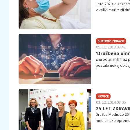
Leto 2020 je zaznam
v veliki meri tudi 
zaskrbljenostjo in s
razumeti in prepreči
druga pandemija – 
DUŠEVNO ZDRAVJE
09. 11. 2018 08.42
'Družbena omr
Ena od znanih fraz pr
postalo nekaj običaj
resničnost. Vsebine
pritegnili pozornost
številom všečkov zav
NOVICE
03. 12. 2014 08.06
25 LET ZDRAV
Družba Medis že 25 le
medicinsko opremo 