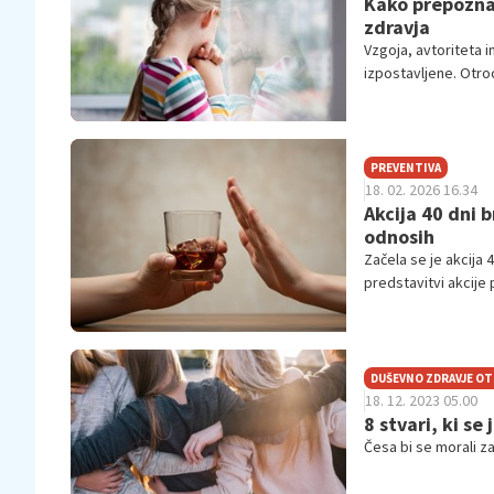
Kako prepoznat
zdravja
Vzgoja, avtoriteta 
izpostavljene. Otro
pritiskov in vse več
PREVENTIVA
18. 02. 2026 16.34
Akcija 40 dni 
odnosih
Začela se je akcija 
predstavitvi akcije 
aprila, letošnje ges
alkoholom prav tak
DUŠEVNO ZDRAVJE O
18. 12. 2023 05.00
8 stvari, ki se
Česa bi se morali za