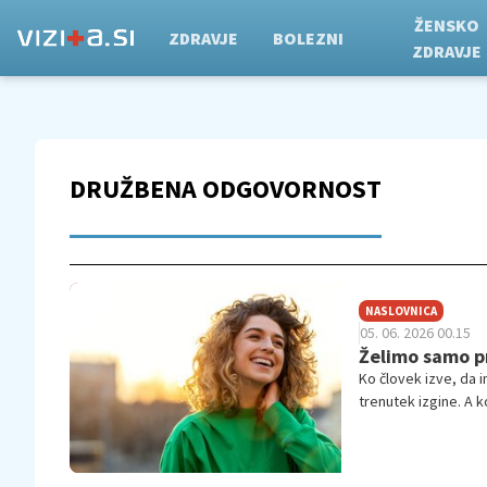
ŽENSKO
ZDRAVJE
BOLEZNI
ZDRAVJE
DRUŽBENA ODGOVORNOST
NASLOVNICA
05. 06. 2026 00.15
Želimo samo pr
Ko človek izve, da 
trenutek izgine. A 
lahko vrnil v svoje 
zelo preprosto: pome
bolezni ne pade vse