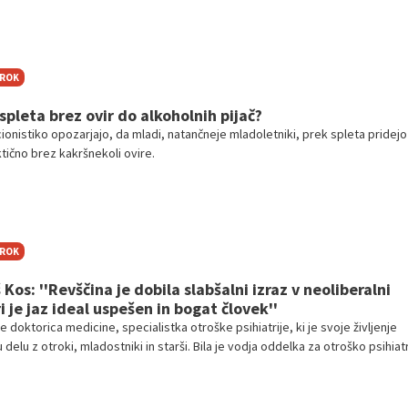
TROK
spleta brez ovir do alkoholnih pijač?
icionistiko opozarjajo, da mladi, natančneje mladoletniki, prek spleta pridej
ktično brez kakršnekoli ovire.
TROK
 Kos: ''Revščina je dobila slabšalni izraz v neoliberalni
i je jaz ideal uspešen in bogat človek''
je doktorica medicine, specialistka otroške psihiatrije, ki je svoje življenje
 delu z otroki, mladostniki in starši. Bila je vodja oddelka za otroško psihiatr
čni kliniki in vodja Svetovalnega centra za otroke in mladino. Od svoje upokoj
 vodilnih strokovnjakih za pomoč otrokom z vojnih območij. Je predsednica
je, avtorica številnih knjig s področja duševnega zdravja ter skupnostnih