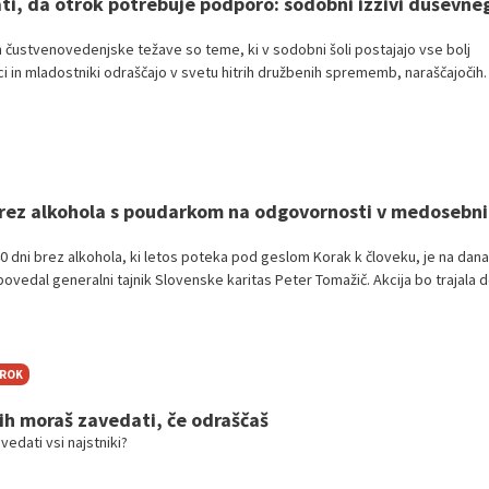
i, da otrok potrebuje podporo: sodobni izzivi duševne
in čustvenovedenjske težave so teme, ki v sodobni šoli postajajo vse bolj
ci in mladostniki odraščajo v svetu hitrih družbenih sprememb, naraščajočih
je občutljivosti na stres, kar se neizogibno odraža tudi v šolskem prostoru.
brez alkohola s poudarkom na odgovornosti v medosebn
40 dni brez alkohola, ki letos poteka pod geslom Korak k človeku, je na dana
povedal generalni tajnik Slovenske karitas Peter Tomažič. Akcija bo trajala d
lo pa opozarja na odgovornost do nas samih in do bližnjih, ki jih težave z
o prizadenejo.
TROK
 jih moraš zavedati, če odraščaš
vedati vsi najstniki?