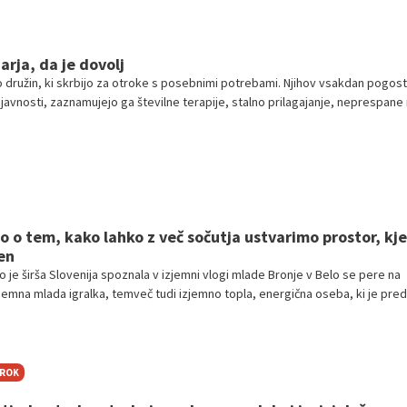
arja, da je dovolj
iko družin, ki skrbijo za otroke s posebnimi potrebami. Njihov vsakdan pogos
javnosti, zaznamujejo ga številne terapije, stalno prilagajanje, neprespane 
b vsem tem pa ostaja pogosto spregledan še en pomemben vidik: velika
lnih skrbnikov, torej staršev, sorodnikov ali bližnjih, ki večino skrbi prev
dpore.
o o tem, kako lahko z več sočutja ustvarimo prostor, kje
en
 jo je širša Slovenija spoznala v izjemni vlogi mlade Bronje v Belo se pere na
zjemna mlada igralka, temveč tudi izjemno topla, energična oseba, ki je pre
ambasadorka festivala Igraj se z mano, ki trenutno poteka na Kongresnem 
maja. Z njo sem se pogovarjala o tem, kako zelo pomembno je, da se prav v
ključenost tistih, ki so odrinjeni iz družbe, in zakaj je pomembno, da se
naloga vseh nas.
TROK