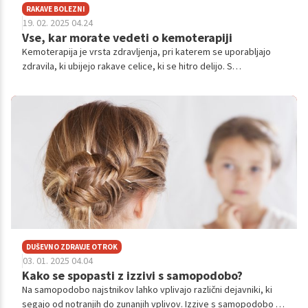
RAKAVE BOLEZNI
19. 02. 2025 04.24
Vse, kar morate vedeti o kemoterapiji
Kemoterapija je vrsta zdravljenja, pri katerem se uporabljajo
zdravila, ki ubijejo rakave celice, ki se hitro delijo. S
kemoterapijo onkologi preprečujejo takšnim celicam nadaljnjo
rast in ustvarjanje novih celic.
DUŠEVNO ZDRAVJE OTROK
03. 01. 2025 04.04
Kako se spopasti z izzivi s samopodobo?
Na samopodobo najstnikov lahko vplivajo različni dejavniki, ki
segajo od notranjih do zunanjih vplivov. Izzive s samopodobo je