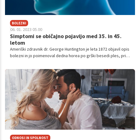
BOLEZNI
06. 01. 2023 05.00
Simptomi se običajno pojavijo med 35. in 45.
letom
Ameriški zdravnik dr. George Huntington je leta 1872 objavil opis
bolezni in jo poimenoval dedna horea po grški besedi ples, pri
čemer je želel poudariti bolnikove nehotene zgibke in značilno
gibanje. Pozneje so bolezen preimenovali v Huntigtonovo
bolezen.
ODNOSI IN SPOLNOST