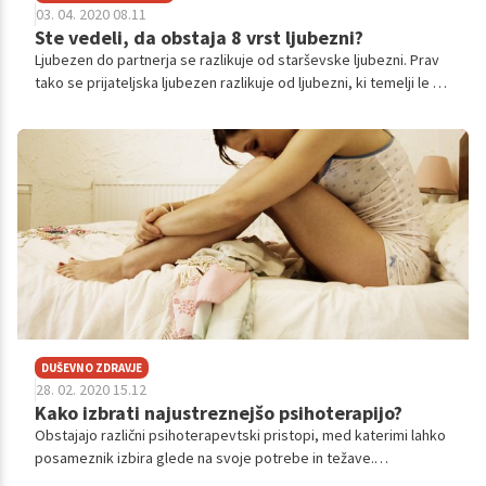
03. 04. 2020 08.11
Ste vedeli, da obstaja 8 vrst ljubezni?
Ljubezen do partnerja se razlikuje od starševske ljubezni. Prav
tako se prijateljska ljubezen razlikuje od ljubezni, ki temelji le na
spolni privlačnosti. Kaj pa ljubezen do sebe? V času antike so se
stari Grki veliko ukvarjali s preučevanjem in analiziranjem
ljubezni. Razvrstili so jo celo v osem različnih tipov, ki nam vsaj
malo odstrejo pogled na odnose, ki jih oblikujemo skozi
življenje.
DUŠEVNO ZDRAVJE
28. 02. 2020 15.12
Kako izbrati najustreznejšo psihoterapijo?
Obstajajo različni psihoterapevtski pristopi, med katerimi lahko
posameznik izbira glede na svoje potrebe in težave.
Psihoterapevtka dr. sci. Andreja Pšeničny je v svojem