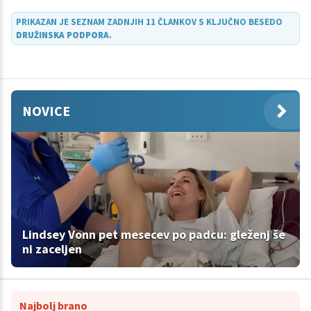
strokovnem članku predstavila štiri glavne pristope.
PRIKAZAN JE SEZNAM ZADNJIH 11 ČLANKOV S KLJUČNO BESEDO
DRUŽINSKA PODPORA
.
NOVICE
Lindsey Vonn pet mesecev po padcu: gleženj še
ni zaceljen
Najbolj brano