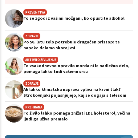
PREVENTIVA
To se zgodi z vašimi možgani, ko opustite alkohol
ZDRAVJE
Po 50. letu telo potrebuje drugačen pristop: te
napake delamo skoraj vsi
AKTIVNO ŽIVLJENJE
To vsakodnevno opravilo morda ni le nadležno delo,
pomaga lahko tudi vašemu srcu
ZDRAVJE
Ali lahko klimatska naprava vpliva na krvni tlak?
Strokovnjaki pojasnjujejo, kaj se dogaja s telesom
PREHRANA
To živilo lahko pomaga znižati LDL holesterol, večina
ljudi ga uživa premalo