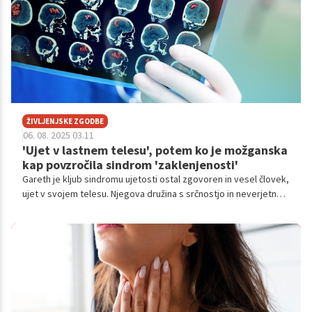
na celotno družino.
ŽIVLJENJSKE ZGODBE
06. 08. 2025 03.11
'Ujet v lastnem telesu', potem ko je možganska
kap povzročila sindrom 'zaklenjenosti'
Gareth je kljub sindromu ujetosti ostal zgovoren in vesel človek,
ujet v svojem telesu. Njegova družina s srčnostjo in neverjetno
voljo išče vsakršno rešitev, da bi se ta pogumni oče spet gibal in
vrnil domov.