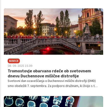
narave: rastline so skozi svoj razvoj ustvarile zapletene sisteme
učinkovin, ki so podpirale zdravje še dolgo pred sodobno
medicino.
NOVICE
08. 09. 2025 15.09
Tromostovje obarvano rdeče ob svetovnem
dnevu Duchennove mišične distrofije
Svetovni dan ozaveščanja o Duchennovi mišični distrofiji (DMD)
smo obeležili 7. septembra. Za podporo družinam, ki živijo s to
boleznijo, je bilo Tromostovje v Ljubljani osvetljeno z rdečo
barvo. Duchennova mišična distrofija je redka in resna bolezen,
ki prizadene mišice, najpogostejša pa je pri otrocih. Letošnji
slogan Skupaj z družino je pot lažja poudarja, da diagnoza vpliva