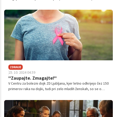
treba pravočasno nasloviti, da pozneje v življenju ni hujših težav
z duševnim zdravjem.
ZDRAVJE
25. 10. 2024 04.59
''Zaupajte. Zmagajte!''
V Centru za bolezni dojk ZD Ljubljana, kjer letno odkrijejo čez 150
primerov raka na dojki, tudi pri zelo mladih ženskah, so se o
izkušnjah pri odkrivanju raka na dojki, dvomih pacientk, tržnih
prevarah in osebnih izkušnjah pogovarjale Maja Milohnoja Berčič,
dr. med., spec., Center za bolezni dojk ZD Ljubljana, Barbara
Bregant Rojac, dr. med., spec., Center za bolezni dojk ZD
Ljubljana in Nuška Štros, bolnica z rakom na dojki. V sodelovanju