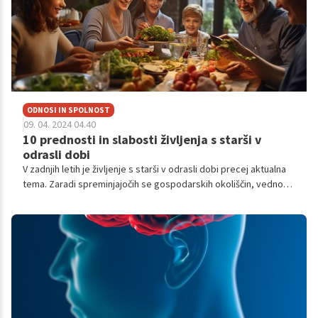
z Zdravstvenim domom Ljubljana smo spregovorili z vsemi
omenjenimi.
ODNOSI IN SPOLNOST
09. 04. 2024 04.40
10 prednosti in slabosti življenja s starši v
odrasli dobi
V zadnjih letih je življenje s starši v odrasli dobi precej aktualna
tema. Zaradi spreminjajočih se gospodarskih okoliščin, vedno
večjih stroškov življenja in, seveda, zaradi spreminjajočih se
kulturnih norm, se vedno več odraslih odloča za življenje s starši,
bodisi zaradi nuje bodisi zaradi osebnih želja. Poglejmo si
prednosti, slabosti, navsezadnje pa izzive in pozitivne plati, ki
pridejo zraven.