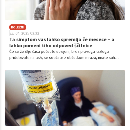
BOLEZNI
22. 04. 2025 03.32
Ta simptom vas lahko spremlja že mesece – a
lahko pomeni tiho odpoved ščitnice
Če se že dlje časa počutite utrujeni, brez pravega razloga
pridobivate na teži, se soočate z občutkom mraza, imate suho
kožo ali težave s koncentracijo, morda niste samo
preobremenjeni.