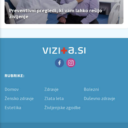
Preventivni pregledi, ki vam lahko rešijo
življenje
RUBRIKE:
Domov
Zdravje
Bolezni
Žensko zdravje
Zlata leta
Duševno zdravje
Estetika
Življenjske zgodbe