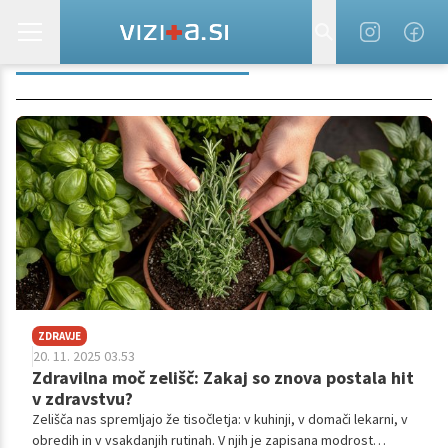
DRUŽINSKA PODPORA
ZDRAVJE
20. 11. 2025 03.53
Zdravilna moč zelišč: Zakaj so znova postala hit
v zdravstvu?
Zelišča nas spremljajo že tisočletja: v kuhinji, v domači lekarni, v
obredih in v vsakdanjih rutinah. V njih je zapisana modrost