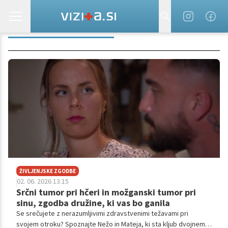
EPILEPTIČNI NAPAD
ŽIVLJENJSKE ZGODBE
02. 06. 2026 13.15
Srčni tumor pri hčeri in možganski tumor pri
sinu, zgodba družine, ki vas bo ganila
Se srečujete z nerazumljivimi zdravstvenimi težavami pri
svojem otroku? Spoznajte Nežo in Mateja, ki sta kljub dvojnemu