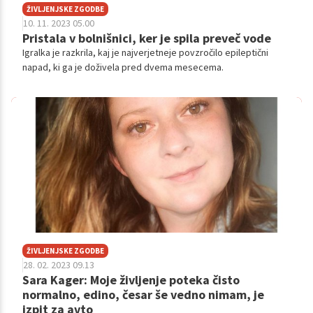
ŽIVLJENJSKE ZGODBE
10. 11. 2023 05.00
Pristala v bolnišnici, ker je spila preveč vode
Igralka je razkrila, kaj je najverjetneje povzročilo epileptični
napad, ki ga je doživela pred dvema mesecema.
ŽIVLJENJSKE ZGODBE
28. 02. 2023 09.13
Sara Kager: Moje življenje poteka čisto
normalno, edino, česar še vedno nimam, je
izpit za avto