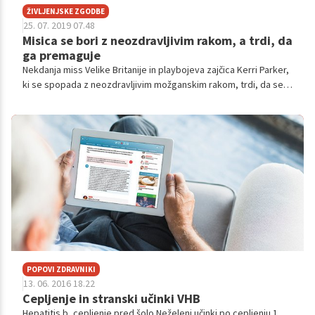
ŽIVLJENJSKE ZGODBE
25. 07. 2019 07.48
Misica se bori z neozdravljivim rakom, a trdi, da
ga premaguje
Nekdanja miss Velike Britanije in playbojeva zajčica Kerri Parker,
ki se spopada z neozdravljivim možganskim rakom, trdi, da se
je njen možganski tumor zmanjšal, odkar uporablja medicinsko
marihuano. Kot pravi, se je že skoraj vdala v usodo, a je sedaj
optimistična, da bo še dolgo živela.
POPOVI ZDRAVNIKI
13. 06. 2016 18.22
Cepljenje in stranski učinki VHB
Hepatitis b, cepljenje pred šolo Neželeni učinki po cepljenju 1.