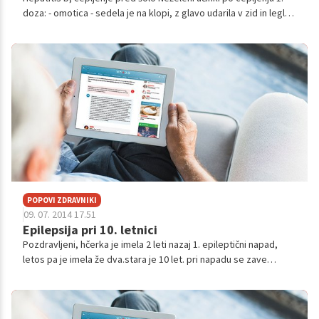
doza: - omotica - sedela je na klopi, z glavo udarila v zid in legla
na klop. Strmela je v določeno točko - 1 minuto ( mali
epileptični...
POPOVI ZDRAVNIKI
09. 07. 2014 17.51
Epilepsija pri 10. letnici
Pozdravljeni, hčerka je imela 2 leti nazaj 1. epileptični napad,
letos pa je imela že dva.stara je 10 let. pri napadu se zave
vsega. vendar je nemočna. napad traja 1 do 2 minuti. zdravila
smo zavrnili...