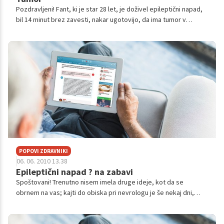
Pozdravljeni! Fant, ki je star 28 let, je doživel epileptični napad,
bil 14 minut brez zavesti, nakar ugotovijo, da ima tumor v
možganih. Po biopsiji je diagnoza, da gre za astrocitom, difuzni,
WH...
POPOVI ZDRAVNIKI
06. 06. 2010 13.38
Epileptični napad ? na zabavi
Spoštovani! Trenutno nisem imela druge ideje, kot da se
obrnem na vas; kajti do obiska pri nevrologu je še nekaj dni,
moja radovednost pa ne izgine! Na noči iz petka na soboto sem
prisostvovala na z...