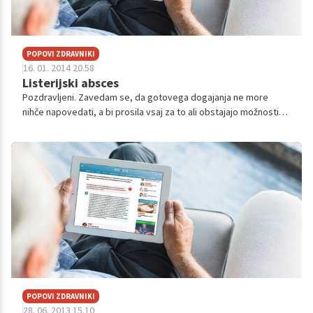
POPOVI ZDRAVNIKI
16. 01. 2014 20.58
Listerijski absces
Pozdravljeni. Zavedam se, da gotovega dogajanja ne more
nihče napovedati, a bi prosila vsaj za to ali obstajajo možnosti
izboljšanja. Pred cca.7. meseci je tašča zbolela za okužbo z
listerijo monocito...
POPOVI ZDRAVNIKI
28. 06. 2013 15.10