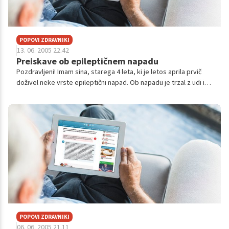
POPOVI ZDRAVNIKI
13. 06. 2005 22.42
Preiskave ob epileptičnem napadu
Pozdravljeni! Imam sina, starega 4 leta, ki je letos aprila prvič
doživel neke vrste epileptični napad. Ob napadu je trzal z udi in
bil nezavesten okoli 5 minut. Po napadu je bil sprejet v
bolnišnico,...
POPOVI ZDRAVNIKI
06. 06. 2005 21.11