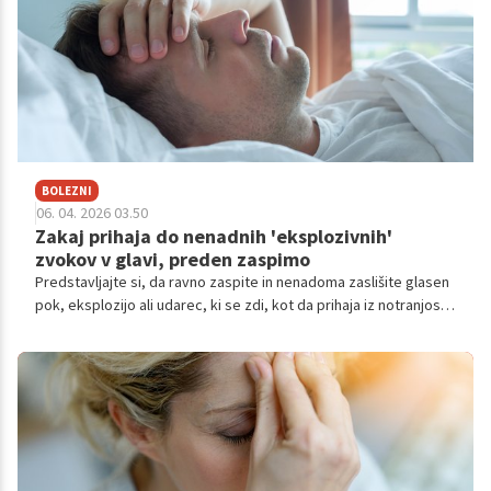
BOLEZNI
06. 04. 2026 03.50
Zakaj prihaja do nenadnih 'eksplozivnih'
zvokov v glavi, preden zaspimo
Predstavljajte si, da ravno zaspite in nenadoma zaslišite glasen
pok, eksplozijo ali udarec, ki se zdi, kot da prihaja iz notranjosti
vaše glave. Zvok je tako resničen, da vas dvigne iz postelje,
srce vam razbija, a v prostoru je popolna tišina.