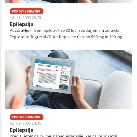
POPOVI ZDRAVNIKI
15. 11. 2005 20.25
Epilepsija
Pozdravljeni. Sem epileptik že 32 let in sedaj jemam zdravila
Tegretol in Tegretol CR ter Depakine Chrono 500 mg in 300 mg
.Imel sem 2 leti miru brez napada a sedaj so se ponovno začeli
pojavlat. Ve...
POPOVI ZDRAVNIKI
05. 09. 2005 14.49
Epilepsija
Pred 1 letom naj bi imel napad epilepsije, kar naj bi pokazal