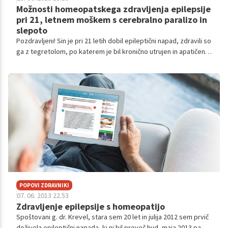
Možnosti homeopatskega zdravljenja epilepsije
pri 21, letnem moškem s cerebralno paralizo in
slepoto
Pozdravljeni! Sin je pri 21 letih dobil epileptični napad, zdravili so
ga z tegretolom, po katerem je bil kronično utrujen in apatičen.
Napad se ni ponovil, po zamenjavi zdravil (lamictal) se je napa...
POPOVI ZDRAVNIKI
07. 06. 2013 22.53
Zdravljenje epilepsije s homeopatijo
Spoštovani g. dr. Krevel, stara sem 20 let in julija 2012 sem prvič
doživela epileptični napada, ki ni bil preveč hud, maja 2013 pa se