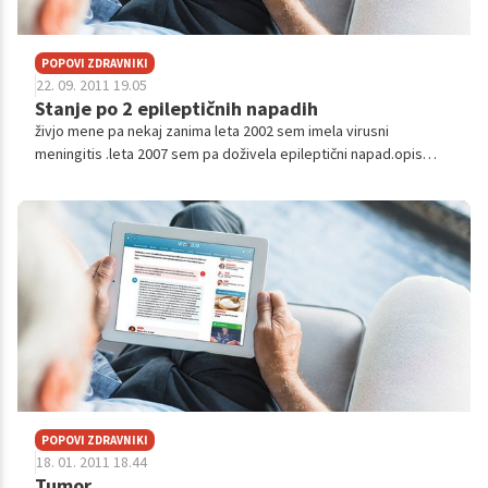
POPOVI ZDRAVNIKI
22. 09. 2011 19.05
Stanje po 2 epileptičnih napadih
živjo mene pa nekaj zanima leta 2002 sem imela virusni
meningitis .leta 2007 sem pa doživela epileptični napad.opis
napada res je da sem tistega dne vstla nekoliko bolj
zgodaj.dopoldne sem imel...
POPOVI ZDRAVNIKI
18. 01. 2011 18.44
Tumor