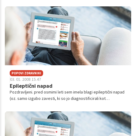
napade.Sedaj sem ž...
POPOVI ZDRAVNIKI
03. 01. 2008 15.47
Epileptični napad
Pozdravljeni. pred osmimi leti sem imela blagi epileptični napad
(oz. samo izgubo zavesti, ki so jo diagnostificirali kot
epilepsijo). Nato sem do poleti 2007 jemala alpilepsin. nikoli
vmes nisem imel...