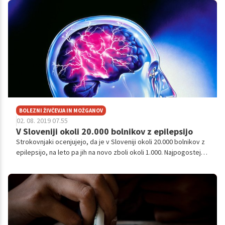
razlog, da bi se nosečnost odsvetovala. Približno 90 odstotkov
vseh epileptičnih nosečnic doživi zdravo nosečnost in rodi
zdravega otroka.
BOLEZNI ŽIVČEVJA IN MOŽGANOV
02. 08. 2019 07.55
V Sloveniji okoli 20.000 bolnikov z epilepsijo
Strokovnjaki ocenjujejo, da je v Sloveniji okoli 20.000 bolnikov z
epilepsijo, na leto pa jih na novo zboli okoli 1.000. Najpogosteje
zbolijo mladi, lahko pa se pojavi v katerem koli starostnem
obdobju, tudi po 60. letu starosti. Vzrok zanjo so različni
dejavniki.