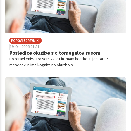
POPOVI ZDRAVNIKI
19. 04. 2006 21.51
Posledice okužbe s citomegalovirusom
Pozdravljeni!Stara sem 22 let in imam hcerko,ki je stara 5
mesecev in ima kognitalno okuzbo s
citomegalovirusom.zdravljena je bila 6 tednov,vendar so ostale
posledice,ima motnje gibanja ter epilepsijo...