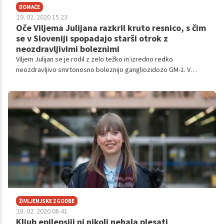
DOMAČE
19. 02. 2020 15.23
Oče Viljema Julijana razkril kruto resnico, s čim
se v Sloveniji spopadajo starši otrok z
neozdravljivimi boleznimi
Viljem Julijan se je rodil z zelo težko in izredno redko
neozdravljivo smrtonosno boleznijo gangliozidozo GM-1. V
kratkem času bivanja na svetu pa je osvojil srca mnogih
Slovencev in Slovenk ter postal glas malih borcev.
ŽIVLJENJSKE ZGODBE
18. 02. 2020 08.41
Kljub epilepsiji ni nikoli nehala plesati