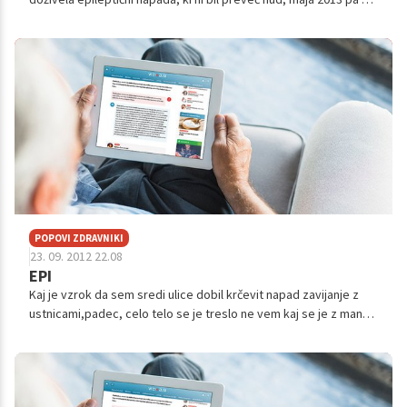
mi je napad ponovil. Oba sta trajala dobro minuto, nevrolog mi ...
POPOVI ZDRAVNIKI
23. 09. 2012 22.08
EPI
Kaj je vzrok da sem sredi ulice dobil krčevit napad zavijanje z
ustnicami,padec, celo telo se je treslo ne vem kaj se je z mano
dogajalo ,noge so mi odpovedale ničesar se nisem zavedal ko
so mim...