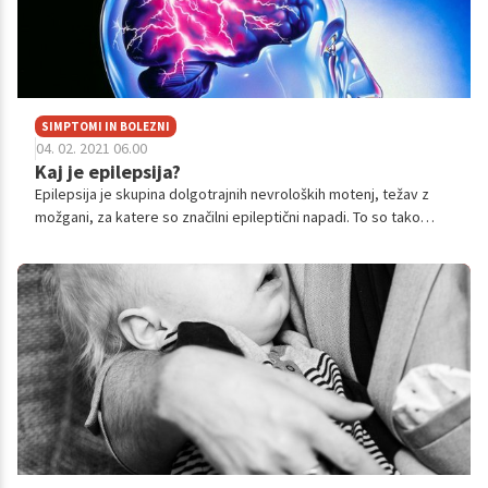
SIMPTOMI IN BOLEZNI
04. 02. 2021 06.00
Kaj je epilepsija?
Epilepsija je skupina dolgotrajnih nevroloških motenj, težav z
možgani, za katere so značilni epileptični napadi. To so tako
imenovani dogodki, ki so lahko čisto kratki in komaj opazni,
lahko pa gre za dolga obdobja zelo mučnega tresenja. Po navadi
se ponavljajo in nimajo nekega očitnega vzroka.