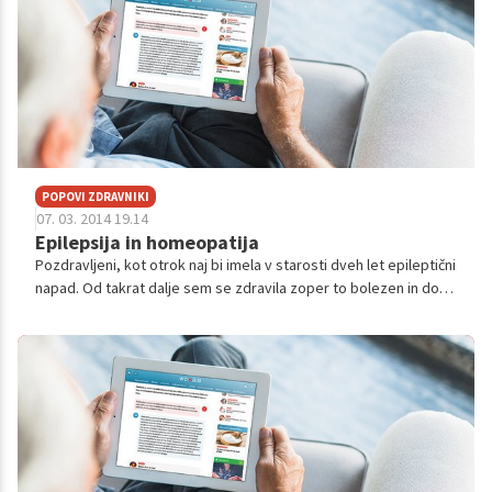
POPOVI ZDRAVNIKI
07. 03. 2014 19.14
Epilepsija in homeopatija
Pozdravljeni, kot otrok naj bi imela v starosti dveh let epileptični
napad. Od takrat dalje sem se zdravila zoper to bolezen in do
18- tega leta jemala zdravila. Ker nikoli ni bilo nič narobe, ne
napa...