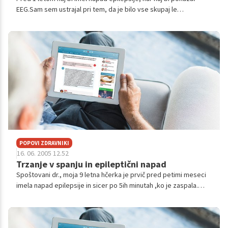
EEG.Sam sem ustrajal pri tem, da je bilo vse skupaj le
preforsiranje zaradi dela, saj sem spal le kake tri ure na dan, pa
še to ne naenkra...
POPOVI ZDRAVNIKI
16. 06. 2005 12.52
Trzanje v spanju in epileptični napad
Spoštovani dr., moja 9 letna hčerka je prvič pred petimi meseci
imela napad epilepsije in sicer po 5ih minutah ,ko je zaspala.
Niso ji dali zdravil, ker je prvič in lahko tudi zadnjič. Le
pomirjevalo ...