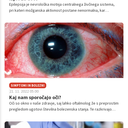
Epilepsija je nevrološka motnja centralnega živčnega sistema,
pri kateri možganska aktivnost postane nenormalna, kar
povzroči napade ali obdobja nenavadnega vedenja, občutkov in
včasih izgubo zavesti. Epilepsija lahko prizadene tako moške
kot ženske vseh ras, etničnih ozadij in starosti. Pogovarjali smo
se s Saro Kager, ki z epilepsijo živi že dobrih 20 let.
SIMPTOMI IN BOLEZNI
21. 11. 2022 05.00
Kaj nam sporočajo oči?
Oči so okno v naše zdravje, saj lahko oftalmolog že s preprostim
pregledom ugotovi številna bolezenska stanja. Te razkrivajo
povišan holesterol, pritisk, bolezni jeter, sladkorno bolezen in
še marsikaj drugega.