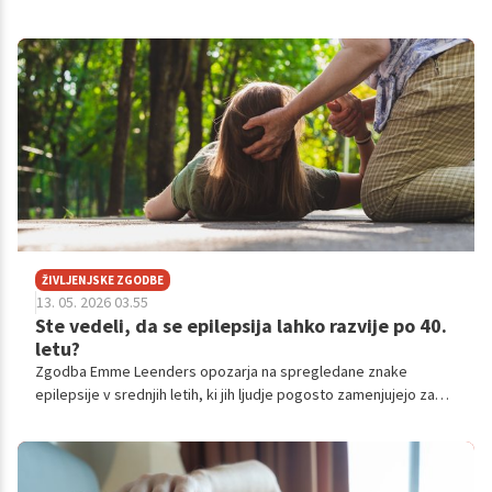
šoku našla upanje in rešitev. Njuno zgodbo so predstavili v
televizijski Viziti v oddaji 24UR. Poglejmo si, kaj so zapisali in kaj
so predstavili, saj gre za izjemno pomembno tematiko.
ŽIVLJENJSKE ZGODBE
13. 05. 2026 03.55
Ste vedeli, da se epilepsija lahko razvije po 40.
letu?
Zgodba Emme Leenders opozarja na spregledane znake
epilepsije v srednjih letih, ki jih ljudje pogosto zamenjujejo za
stres ali simptome menopavze.