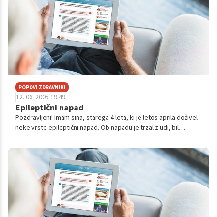
POPOVI ZDRAVNIKI
12. 06. 2005 19.49
Epileptični napad
Pozdravljeni! Imam sina, starega 4 leta, ki je letos aprila doživel
neke vrste epileptični napad. Ob napadu je trzal z udi, bil
nezavesten in gledal v eno smer. Tresenje udov in nezavest je
trajalo o...