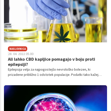
NASLOVNICA
28. 04. 2022 05.00
Ali lahko CBD kapljice pomagajo v boju proti
epilepsiji?
Epilepsija velja za najpogostejšo nevrološko bolezen, ki
prizadene približno 1 odstotek populacije. Podatki tako kažejo,
da imamo v Sloveniji približno 20.000 epileptičnih bolnikov, v
Evropi 6 milijonov, na svetu pa kar 40 milijonov. Bolezen se lahko
pojavi praktično kadar koli, v vseh življenjskih obdobjih, in je
enako pogosta pri moških ter ženskah.