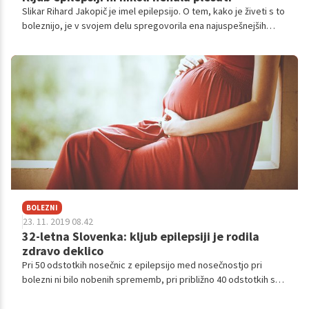
Slikar Rihard Jakopič je imel epilepsijo. O tem, kako je živeti s to
boleznijo, je v svojem delu spregovorila ena najuspešnejših
sodobnih dramatičark Simona Semenič. Epilepsija velja za
najpogostejšo nevrološko motnjo, tako pri odraslih kot otrocih.
A kot opozarjajo strokovnjaki, družba premalo razume, da se pri
vsakem pokaže drugače. Danes 20-letni Daši kljub diagnozi nikoli
ni bilo treba prenehati treningov plesa. Je večkratna evropska
in svetovna prvakinja.
BOLEZNI
23. 11. 2019 08.42
32-letna Slovenka: kljub epilepsiji je rodila
zdravo deklico
Pri 50 odstotkih nosečnic z epilepsijo med nosečnostjo pri
bolezni ni bilo nobenih sprememb, pri približno 40 odstotkih se
je stanje celo izboljšalo, pri približno 10 odstotkih nosečnic z
epilepsijo pa je nosečnost privedla do poslabšanja. Epilepsija ni