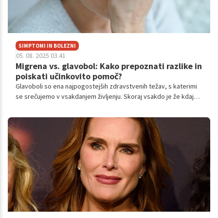
SIMPTOMI IN BOLEZNI
05. 08. 2025 03.41
Migrena vs. glavobol: Kako prepoznati razlike in
poiskati učinkovito pomoč?
Glavoboli so ena najpogostejših zdravstvenih težav, s katerimi
se srečujemo v vsakdanjem življenju. Skoraj vsakdo je že kdaj
izkusil bolečino v glavi, pa naj bo to po dolgem dnevu v službi,
pomanjkanju spanca ali dehidraciji.