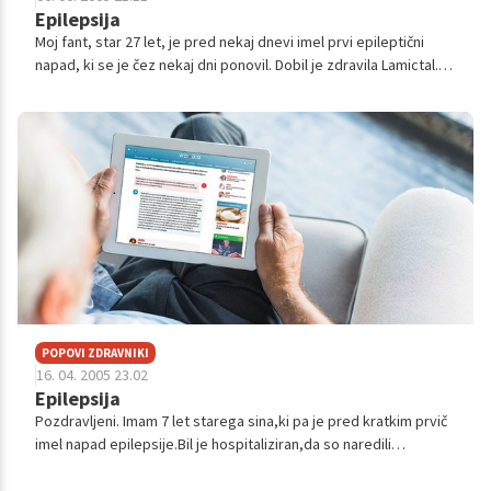
Epilepsija
Moj fant, star 27 let, je pred nekaj dnevi imel prvi epileptični
napad, ki se je čez nekaj dni ponovil. Dobil je zdravila Lamictal.
Do sedaj je bil na EEG, ki je pokazal, da v mirovanju pride do
izbru...
POPOVI ZDRAVNIKI
16. 04. 2005 23.02
Epilepsija
Pozdravljeni. Imam 7 let starega sina,ki pa je pred kratkim prvič
imel napad epilepsije.Bil je hospitaliziran,da so naredili
potrebne preiskave.Pokazalo se je,da z njim ni nič narobe in da
ne vejo ka...