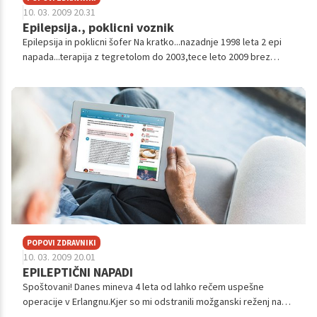
10. 03. 2009 20.31
Epilepsija., poklicni voznik
Epilepsija in poklicni šofer Na kratko...nazadnje 1998 leta 2 epi
napada...terapija z tegretolom do 2003,tece leto 2009 brez
enega samega napada,vmes naredil izpite za C,E in D
kategorije(zdravnik ...
POPOVI ZDRAVNIKI
10. 03. 2009 20.01
EPILEPTIČNI NAPADI
Spoštovani! Danes mineva 4 leta od lahko rečem uspešne
operacije v Erlangnu.Kjer so mi odstranili možganski reženj na
levi strani,ki mi je kar 40 let povzročal številne epileptične