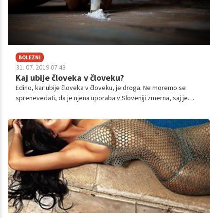
BOLEZNI
31. 07. 2019 07.43
Kaj ubije človeka v človeku?
Edino, kar ubije človeka v človeku, je droga. Ne moremo se
sprenevedati, da je njena uporaba v Sloveniji zmerna, saj je
testiranje odpadnih voda v letu 2017 namreč Ljubljano glede na
uporabo kokaina, uvrstilo v sam vrh evropskih mest. V njih so
namreč odkrili kar 449,76 miligrama kokaina na tisoč ljudi na dan.
Z vsakim letom je ta številka žal večja.