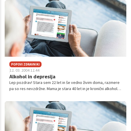
POPOVI ZDRAVNIKI
12. 03. 2004 12.44
Alkohol in depresija
Lep pozdrav! Stara sem 22 let in še vedno živim doma, razmere
pa so res nevzdržne. Mama je stara 40 let in je kronični alkoholik,
pred tremi leti je bila hospitalizirana zaradi poskusa samomora,
psihi...