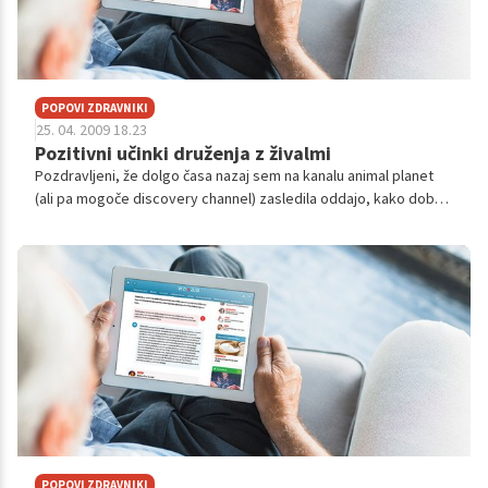
POPOVI ZDRAVNIKI
25. 04. 2009 18.23
Pozitivni učinki druženja z živalmi
Pozdravljeni, že dolgo časa nazaj sem na kanalu animal planet
(ali pa mogoče discovery channel) zasledila oddajo, kako dobro
vplivajo živali predvsem na psihološko stran človeka... v oddaji je
bilo...
POPOVI ZDRAVNIKI