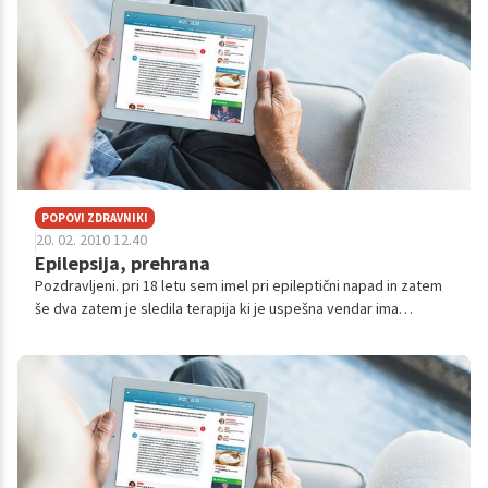
POPOVI ZDRAVNIKI
20. 02. 2010 12.40
Epilepsija, prehrana
Pozdravljeni. pri 18 letu sem imel pri epileptični napad in zatem
še dva zatem je sledila terapija ki je uspešna vendar ima
stranske učinke jemljem tablete lamictal 100mg 50mg in
topamax 50mg po 2x na...