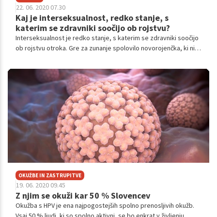
22. 06. 2020 07.30
Kaj je interseksualnost, redko stanje, s
katerim se zdravniki soočijo ob rojstvu?
Interseksualnost je redko stanje, s katerim se zdravniki soočijo
ob rojstvu otroka. Gre za zunanje spolovilo novorojenčka, ki ni
izrazito moško niti žensko. Novorojenčkove genitalije niso v
popolnosti formirane, zato lahko otroka obeležijo pod oba
spola. Zunanji spolni organi ni nujno, da se ujemajo z notranjimi.
OKUŽBE IN ZASTRUPITVE
19. 06. 2020 09.45
Z njim se okuži kar 50 % Slovencev
Okužba s HPV je ena najpogostejših spolno prenosljivih okužb.
Vsaj 50 % ljudi, ki so spolno aktivni, se bo enkrat v življenju