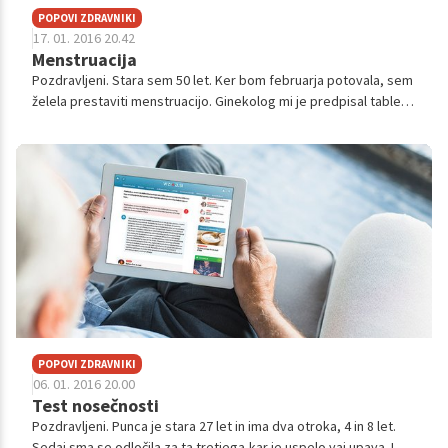
POPOVI ZDRAVNIKI
17. 01. 2016 20.42
Menstruacija
Pozdravljeni. Stara sem 50 let. Ker bom februarja potovala, sem
želela prestaviti menstruacijo. Ginekolog mi je predpisal tablete
primolut nor, ki bi jih vzela tri dni pred začetkom menzesa.
Ampak oči...
POPOVI ZDRAVNIKI
06. 01. 2016 20.00
Test nosečnosti
Pozdravljeni. Punca je stara 27 let in ima dva otroka, 4 in 8 let.
Sedaj sma se odločila za ta tretjega,kar je uspelo vaj upava. Ima