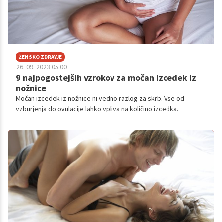
ŽENSKO ZDRAVJE
26. 09. 2023 05.00
9 najpogostejših vzrokov za močan izcedek iz
nožnice
Močan izcedek iz nožnice ni vedno razlog za skrb. Vse od
vzburjenja do ovulacije lahko vpliva na količino izcedka.