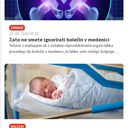
ZDRAVJE
18. 08. 2020 05.30
Zato ne smete ignorirati bolečin v medenici
Težave z mehurjem ali z ostalimi reproduktivnimi organi lahko
privedejo do bolečin v medenici, ki lahko zelo otežijo življenje. V
nadaljevanju vam predstavljamo nekaj najpogostejših razlogov,
zakaj se lahko pojavijo bolečine v medenici.
BOLEZNI