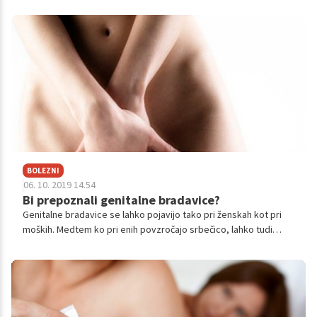
nekaterih bolezni poslabšajo prav ponoči.
BOLEZNI
06. 10. 2019 14.54
Bi prepoznali genitalne bradavice?
Genitalne bradavice se lahko pojavijo tako pri ženskah kot pri
moških. Medtem ko pri enih povzročajo srbečico, lahko tudi
blažjo krvavitev, drugi sploh ne vedo, da jih imajo. Kako se torej
ubraniti pred genitalnimi bradavicami in kaj storiti, če jih dobite?