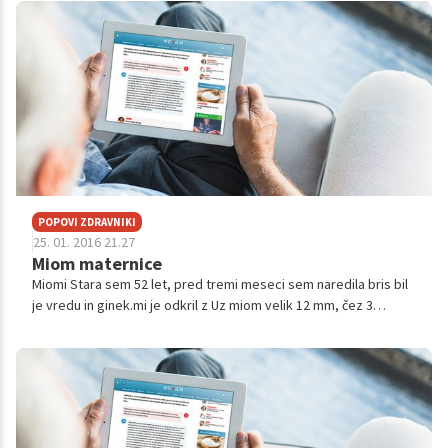
moje bolezni in sicer, na urološkem oddelku so me zdravili z
aplikacijami Cystistat-a, po protokolu torej 4 x zaporedno
tedensko in potem mesečno 1 leto, vendar kakor so mi
"zdravljenje" prekinili se mi zadeva poslabša na stanje, ko ne
zmorem hoditi biti v službo, o drugih morebitnih načinih
zdravljenja mi urolog ni podal nikakršnih napotkov in sem
namreč ostala tako rekoč številka v našem javnem
zdravstvenem sistemu pomagaj si kot veš in znaš. Zagotovo
veste, kako je bolezen moteča, kako spremeni način življenja,
sem relativno mlada imam majhnega otroka in se želim boriti
naprej za svoje zdravje, kot bi se vsakdo. Po vsem tem sem se
POPOVI ZDRAVNIKI
obrnila na svojega ginekologa, ki mi redno mesečno ali po
25. 01. 2016 21.27
potrebi omogoči prejemanje aplikacije Cystistat-a, a vseeno bi
Miom maternice
si rada zagotovila še dodatno mnenje drugega urologa. Zanima
Miomi Stara sem 52 let, pred tremi meseci sem naredila bris bil
me če aplikacije Cystistat-a prejemam doživljensko, če mi to
je vredu in ginek.mi je odkril z Uz miom velik 12 mm, čez 3
pomaga, kakšne obcije zdravljenja ima še v Sloveniji, vem da se
mesece pa še enega 10 mm. Ta prvi je zrasel v treh mesecih 4
je registriralo zdravilo Elmiron, kako je z tem načinom
mm.Ponovno me j...
zdravljenja. Naj vam omenim, da nikoli prej v življenju nisem
imela nikakršnih težav z mehurjem, nikoli nobenega vnetja.
Ginekolog , ki me dal tudi vse možne preiskave na spolno
prenosljive bolezni vse je b.p, tudi cistoskopija je bila b. p.
Prosim vas za nasvet, namreč vem, da je to diagnoza, ki me bo