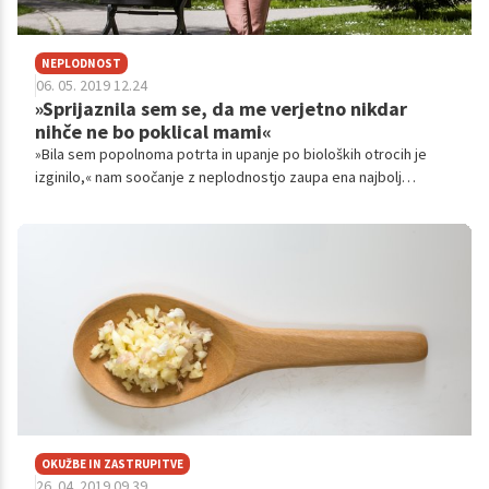
NEPLODNOST
06. 05. 2019 12.24
»Sprijaznila sem se, da me verjetno nikdar
nihče ne bo poklical mami«
»Bila sem popolnoma potrta in upanje po bioloških otrocih je
izginilo,« nam soočanje z neplodnostjo zaupa ena najbolj
priljubljenih in uspešnih blogerk pri nas Vanesa Štefanovski. »Zdi
se mi, da je neplodnost bolezen 21. stoletja, saj se vse več
mladih spopada s to težavo,« nam pove in doda, da »preveč
žensk trpi in se sooča s podobnimi problemi, vendar nihče o tem
ne govori na glas«. Tudi zato se je odločila, da svojo zgodbo
zaupa vsem, ki so izgubili upanje.
OKUŽBE IN ZASTRUPITVE
26. 04. 2019 09.39