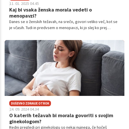
11. 01. 2025 04.45
Kaj bi vsaka ženska morala vedeti o
menopavzi?
Danes se o ženskih težavah, na srečo, govori veliko več, kot se
je včasih. Tudi in predvsem o menopavzi, ki jo slej ko prej
dočaka vsaka ženska.
DUŠEVNO ZDRAVJE OTROK
24. 09. 2024 04.34
O katerih težavah bi morala govoriti s svojim
ginekologom?
Redni pregledi pri ginekologu so nekaj nujnega, če hočeš