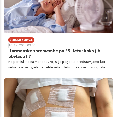
ŽENSKO ZDRAVJE
10. 12. 2025 03.00
Hormonske spremembe po 35. letu: kako jih
obvladati?
Ko pomislimo na menopavzo, si jo pogosto predstavljamo kot
nekaj, kar se zgodi po petdesetem letu, z občasnimi vročinskimi
oblivi, nihanjem razpoloženja in s koncem menstruacije. A
resnica je, da se hormonske spremembe začnejo veliko prej. Že
med 35. in 45. letom se lahko telo povsem potiho pripravlja na
menopavzo.