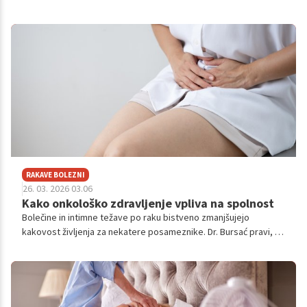
reproduktivno zdravje in splošno počutje. Hkrati se je
spremenila tudi družbena percepcija teh tem: o njih se več
govori, ženske hitreje poiščejo pomoč, medicina pa razpolaga z
naprednejšimi diagnostičnimi orodji kot kadarkoli prej. Da bi
bolje razumeli, kaj se dogaja v klinični praksi, kje so največji
izzivi in kako pomembna je preventiva, sem se pogovarjala s
predstojnikom Ginekološkoporodniškega oddelka Splošne
bolnišnice Celje, asist. mag. Jakobom Korenom, dr. med.,
specialistom ginekologije in porodništva.
RAKAVE BOLEZNI
26. 03. 2026 03.06
Kako onkološko zdravljenje vpliva na spolnost
Bolečine in intimne težave po raku bistveno zmanjšujejo
kakovost življenja za nekatere posameznike. Dr. Bursać pravi, da
rešitve obstajajo in so dosegljive, če le prisluhnemo resničnim
potrebam bolnic.