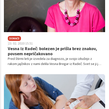
DOMAČE
23. 02. 2020 15.51
Vesna iz Radeč: bolezen je prišla brez znakov,
povsem nepričakovano
Pred štirmi leti je izvedela za diagnozo, je svojo izkušnjo z
rakom jajčnikov z nami delila Vesna Bregar iz Radeč. Svet se ji je
sesul jutro, preden so se z družino čez vikend odpeljali na
morje. “In zgodilo se je povsem nepričakovano, brez kakršnih
koli znakov, da bi se kaj takega lahko zgodilo.”