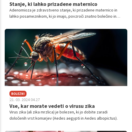
Stanje, ki lahko prizadene maternico
Adenomioza je zdravstveno stanje, ki prizadene maternico in
lahko posameznikom, ki jo imajo, povzroči znatno bolečino in
nelagodje.
BOLEZNI
21. 03. 2024 04.27
Vse, kar morate vedeti o virusu zika
Virus zika (ali zika mrzlica) je bolezen, ki jo dobite zaradi
določenih vrst komarjev (Aedes aegypti in Aedes albopictus).