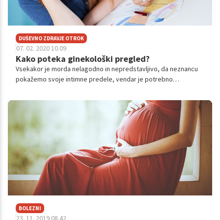
DUŠEVNO ZDRAVJE OTROK
07. 02. 2020 10.09
Kako poteka ginekološki pregled?
Vsekakor je morda nelagodno in nepredstavljivo, da neznancu
pokažemo svoje intimne predele, vendar je potrebno
zavedanje, da gre za zdravje in preventivo in, da pregledi
načeloma niso boleči, so pa nujni, če želiš ohraniti telo v
zdravem stanju. Zato brez strahu!
BOLEZNI
23. 11. 2019 08.42