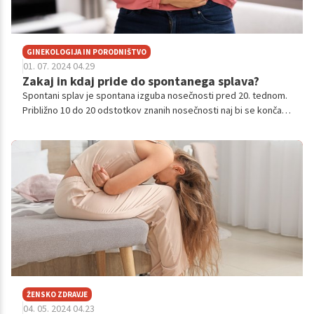
GINEKOLOGIJA IN PORODNIŠTVO
01. 07. 2024 04.29
Zakaj in kdaj pride do spontanega splava?
Spontani splav je spontana izguba nosečnosti pred 20. tednom.
Približno 10 do 20 odstotkov znanih nosečnosti naj bi se končalo
s spontanim splavom. Toda dejansko število je verjetno višje,
ker se veliko spontanih splavov zgodi zelo zgodaj v nosečnosti
– preden ženska sploh ve, da je noseča.
ŽENSKO ZDRAVJE
04. 05. 2024 04.23