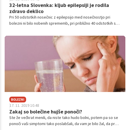
32-letna Slovenka: kljub epilepsiji je rodila
zdravo deklico
Pri 50 odstotkih nosečnic z epilepsijo med nosečnostjo pri
bolezni ni bilo nobenih sprememb, pri približno 40 odstotkih se
je stanje celo izboljšalo, pri približno 10 odstotkih nosečnic z
epilepsijo pa je nosečnost privedla do poslabšanja. Epilepsija ni
razlog, da bi se nosečnost odsvetovala. Približno 90 odstotkov
vseh epileptičnih nosečnic doživi zdravo nosečnost in rodi
zdravega otroka.
BOLEZNI
17. 11. 2019 10.48
Zakaj so bolečine hujše ponoči?
Ste že večkrat menili, da niste tako hudo bolni, potem pa so se
ponoči vaši simptomi tako poslabšali, da vam je bilo žal, da prej
niste poiskali zdravniško pomoč. Preverite, zakaj se simptomi