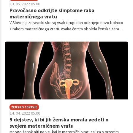
13. 05. 2022 05.00
Pravočasno odkrijte simptome raka
materničnega vratu
V Sloveniji zdravniki skoraj vsak drugi dan odkrijejo novo bolnico
z rakom materničnega vratu. Vsaka četrta obolela ženska zaradi
njega tudi umre. Med bolnicami, ki so izgubile bitko s to
boleznijo, je bila tudi komaj 36-letna tekmovalka letošnjega šova
Kmetija Ksenija Sešel. Zato je izjemnega pomena, da veste,
kako se zaščititi pred rakom materničnega vratu in kaj storiti, če
zbolite.
ŽENSKO ZDRAVJE
14. 04. 2022 05.00
9 dejstev, ki bi jih ženska morala vedeti o
svojem materničnem vratu
Mnogo žensk niti ne ve, kaj je maternični vrat, saj ga s prostim