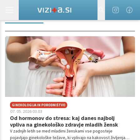
GINEKOLOG
GINEKOLOGIJA IN PORODNIŠTVO
07. 05. 2026 03.03
Od hormonov do stresa: kaj danes najbolj
vpliva na ginekološko zdravje mladih žensk
V zadnjih letih se med mladimi ženskami vse pogosteje
pojavljajo ginekološke težave, ki vplivajo na kakovost življenja,