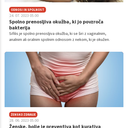
ODNOSI IN SPOLNOST
24. 07. 2023 05.00
Spolno prenosljiva okužba, ki jo povzroča
bakterija
Sifilis je spolno prenosljiva okužba, ki se širi z vaginalnim,
analnim ali oralnim spolnim odnosom z nekom, ki je okužen.
ŽENSKO ZDRAVJE
28. 06. 2023 05.00
Ženske, bolje je preventiva kot kurativa