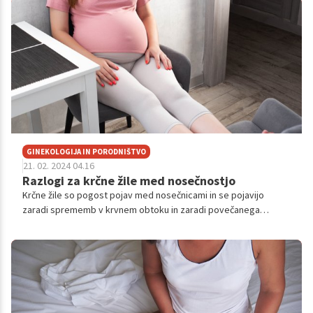
GINEKOLOGIJA IN PORODNIŠTVO
21. 02. 2024 04.16
Razlogi za krčne žile med nosečnostjo
Krčne žile so pogost pojav med nosečnicami in se pojavijo
zaradi sprememb v krvnem obtoku in zaradi povečanega
pritiska na žilne stene. Čeprav krčne žile med nosečnostjo niso
redkost, lahko povzročijo nelagodje in nekaterim tudi 'estetski
problem'. Največkrat pa vseeno niso nevarne.