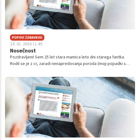
spremljala celo življenje, rada bi si omogočila kolikor se le da
normalen način življenja. Zagotovo imate izkušnje, s katerimi
upam, da mi boste lahko odgovorili na vprašanja. Že v naprej se
vam lepo zahvaljujem in vas lepo pozdravljam.
POPOVI ZDRAVNIKI
18. 01. 2016 11.49
Nosečnost
Pozdravljeni! Sem 25 let stara mamica leto dni starega fantka.
Rodil se je z cr, zaradi nenapredovanja poroda (moji popadki so
bili prekratki, ko sem dobila umetne, pa je začel otrokov utril
padati), ...