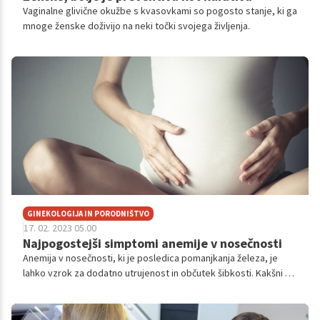
Vaginalne glivične okužbe s kvasovkami so pogosto stanje, ki ga
mnoge ženske doživijo na neki točki svojega življenja.
GINEKOLOGIJA IN PORODNIŠTVO
17. 02. 2023 05.00
Najpogostejši simptomi anemije v nosečnosti
Anemija v nosečnosti, ki je posledica pomanjkanja železa, je
lahko vzrok za dodatno utrujenost in občutek šibkosti. Kakšni so
dejavniki tveganja, simptomi in navsezadnje, kako se lahko s to
težavo borimo?