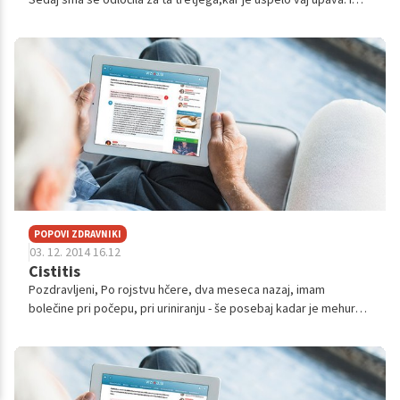
vse simntone kot jih je imela pri prvih dveh otrokih, test je
pokaz...
POPOVI ZDRAVNIKI
03. 12. 2014 16.12
Cistitis
Pozdravljeni, Po rojstvu hčere, dva meseca nazaj, imam
bolečine pri počepu, pri uriniranju - še posebaj kadar je mehur
poln. Bolečina ni podobna vnetju mehurja. Je nekakšen pritisk in
tiščanje navzdol...