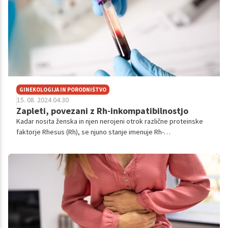
GINEKOLOGIJA IN PORODNIŠTVO
15. 08. 2024 04.30
Zapleti, povezani z Rh-inkompatibilnostjo
Kadar nosita ženska in njen nerojeni otrok različne proteinske
faktorje Rhesus (Rh), se njuno stanje imenuje Rh-
nezdružljivost/inkompatibilnost. Pojavi se, ko je ženska Rh-
negativna in njen otrok Rh-pozitiven. Rh-faktor je specifična
beljakovina, ki se nahaja na površini rdečih krvnih celic.