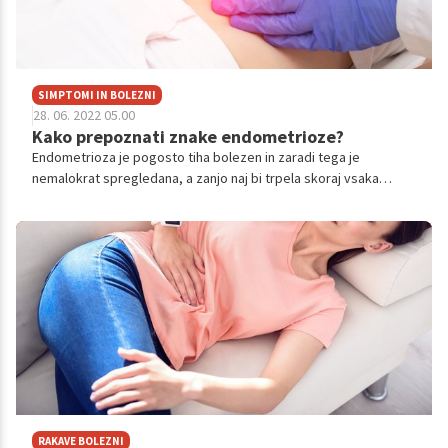
SIMPTOMI IN BOLEZNI
28. 06. 2022 05.00
Kako prepoznati znake endometrioze?
Endometrioza je pogosto tiha bolezen in zaradi tega je
nemalokrat spregledana, a zanjo naj bi trpela skoraj vsaka
deseta ženska. Gre za kronično vnetno bolezen, ki ima v
nekaterih primerih tudi resne posledice, med drugim pa je lahko
kriva za neplodnost.
RAKAVE BOLEZNI