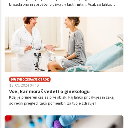
brezskrbno in sproščeno uživati v lastni intimi. Vsak se lahko
sreča s kakšnimi zdravstvenimi težavami, za katere je
pomembno, da jih pravočasno prepozna in odpravi. V
nadaljevanju si lahko prebereš več o simptomih, pri katerih je
dobro, da se čim prej obrneš na svojega izbranega ginekologa
in mu odkrito poveš, kaj je narobe, da ti bo lahko pomagal.
DUŠEVNO ZDRAVJE OTROK
18. 09. 2024 04.49
Vse, kar moraš vedeti o ginekologu
Kdaj je primeren čas za prvi obisk, kaj lahko pričakuješ in zakaj
so redni pregledi tako pomembni za tvoje zdravje?