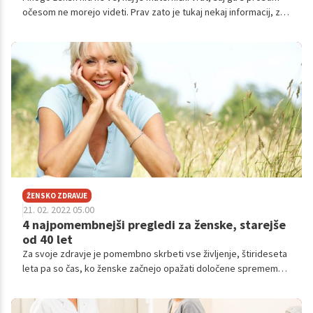
očesom ne morejo videti. Prav zato je tukaj nekaj informacij, za
katere je dobro, da jih ženska ve o svojem materničnem vratu.
ŽENSKO ZDRAVJE
21. 02. 2022 05.00
4 najpomembnejši pregledi za ženske, starejše
od 40 let
Za svoje zdravje je pomembno skrbeti vse življenje, štirideseta
leta pa so čas, ko ženske začnejo opažati določene spremembe
na svojem telesu, a se morda še ne zavedajo, da bi morale
opraviti preglede, o katerih prej niso razmišljale.