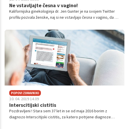
Ne vstavljajte česna v vagino!
Kalifornijska ginekologinja dr. Jen Gunter je na svojem Twitter
profilu pozvala ženske, naj si ne vstavljajo česna v vagino, da bi
pozdravile glivično okužbo nožnice. Kot pravi, si na ta način
lahko nakopljejo še hujše težave in celo okužbo s smrtonosno
clostridium botulinum bakterijo.
POPOVI ZDRAVNIKI
10. 04. 2019 14.09
Interscitijski cistitis
Pozdravljeni ! Stara sem 37 let in se od maja 2016 borim z
diagnozo Interscitijski cistitis, za katero potrjene diagnoze
nimam saj mi niso opravili histologije. Imam par vprašanja glede