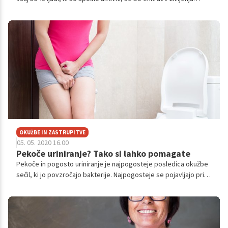
okužilo s HPV-virusi. Okužba je vseeno najpogostejša pri
adolescentih in mlajših odraslih, pišejo na spletni strani
Nacionalnega inštituta za javno zdravje.
OKUŽBE IN ZASTRUPITVE
05. 05. 2020 16.00
Pekoče uriniranje? Tako si lahko pomagate
Pekoče in pogosto uriniranje je najpogosteje posledica okužbe
sečil, ki jo povzročajo bakterije. Najpogosteje se pojavljajo pri
ženskah, pri moških pogosteje po 55. letu. Preverite, kako si
pomagati.