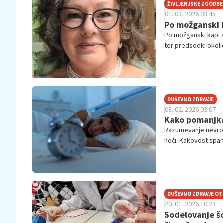
ŽIVLJENJSKE ZGODBE
01. 03. 2026 03.45
Po možganski k
Po možganski kapi s
ter predsodki okoli
DUŠEVNO ZDRAVJE
08. 02. 2026 03.07
Kako pomanjkan
Razumevanje nevrol
noči. Kakovost span
izboljšanjem spalne
DUŠEVNO ZDRAVJE O
20. 01. 2026 10.23
Sodelovanje šo