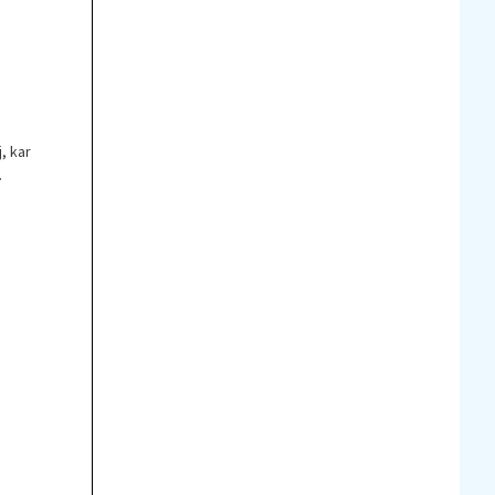
, kar
i.