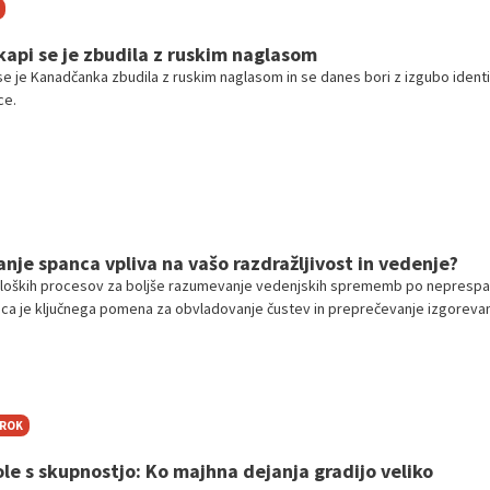
api se je zbudila z ruskim naglasom
e je Kanadčanka zbudila z ruskim naglasom in se danes bori z izgubo ident
ce.
je spanca vpliva na vašo razdražljivost in vedenje?
oških procesov za boljše razumevanje vedenjskih sprememb po neprespa
ca je ključnega pomena za obvladovanje čustev in preprečevanje izgorevan
 higiene lahko pozitivno vplivamo na mnoge vidike našega življenja.
TROK
le s skupnostjo: Ko majhna dejanja gradijo veliko