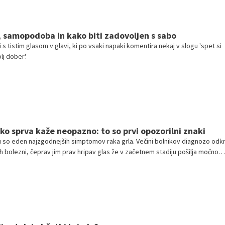
k, samopodoba in kako biti zadovoljen s sabo
i s tistim glasom v glavi, ki po vsaki napaki komentira nekaj v slogu 'spet si
olj dober'.
hko sprva kaže neopazno: to so prvi opozorilni znaki
o eden najzgodnejših simptomov raka grla. Večini bolnikov diagnozo odkr
ih bolezni, čeprav jim prav hripav glas že v začetnem stadiju pošilja močno
ovimi glasilkami nekaj ni v redu.