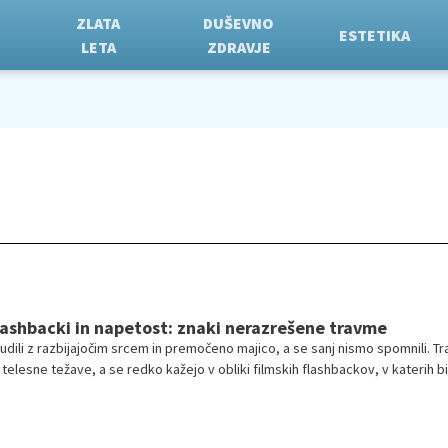
ZLATA
DUŠEVNO
ESTETIKA
LETA
ZDRAVJE
ashbacki in napetost: znaki nerazrešene travme
dili z razbijajočim srcem in premočeno majico, a se sanj nismo spomnili. T
telesne težave, a se redko kažejo v obliki filmskih flashbackov, v katerih bi