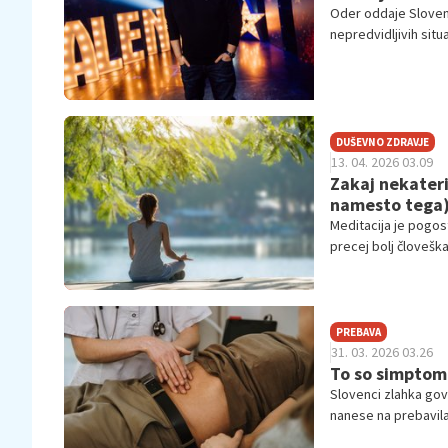
Oder oddaje Sloveni
nepredvidljivih situ
presenetijo tako te
svoje izkušnje in na
DUŠEVNO ZDRAVJE
13. 04. 2026 03.09
Zakaj nekateri
namesto tega
Meditacija je pogost
precej bolj človeška
psiholoških razlogo
PREBAVA
31. 03. 2026 03.26
To so simptomi
Slovenci zlahka gov
nanese na prebavila
zdijo preveč intimn