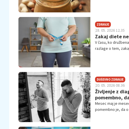
ZDRAVJE
28. 05. 2026 12.35
Zakaj diete ne
V času, ko družbena
razlage o tem, zaka
človeškega telesa,
inženirjem prehrane
kilogramov, boljše
DUŠEVNO ZDRAVJE
20. 05. 2026 08.36
Življenje z di
pomembno, da
Mesec maj je mesec
pomembno je, da o 