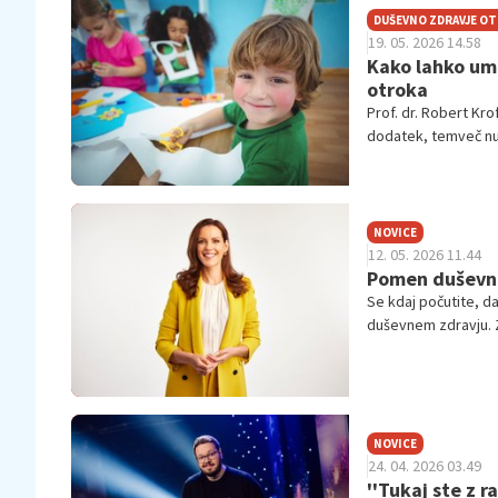
DUŠEVNO ZDRAVJE O
19. 05. 2026 14.58
Kako lahko ume
otroka
Prof. dr. Robert Kro
dodatek, temveč nuj
Vabljeni k branju int
NOVICE
12. 05. 2026 11.44
Pomen duševneg
Se kdaj počutite, d
duševnem zdravju. Z
sebe in gradnji notr
NOVICE
24. 04. 2026 03.49
''Tukaj ste z r