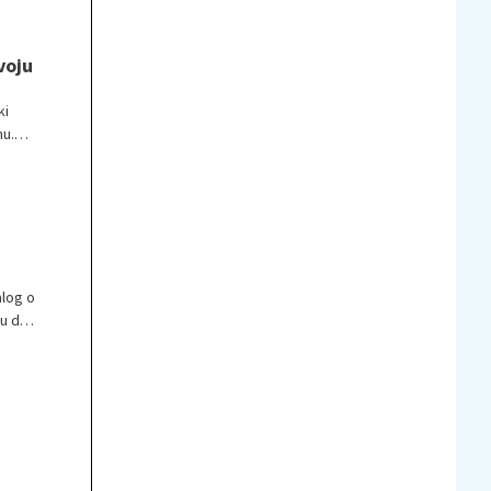
voju
ki
mu.
alog o
su do