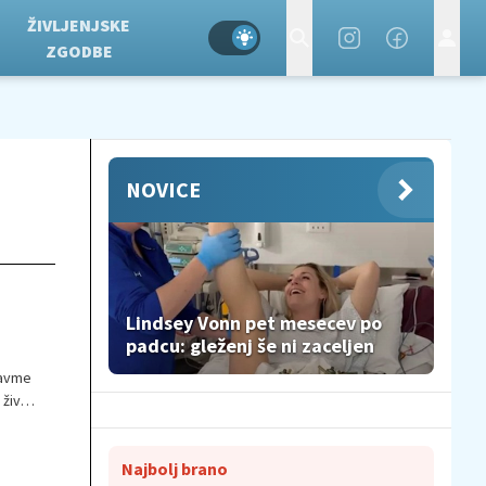
ŽIVLJENJSKE
ZGODBE
NOVICE
Lindsey Vonn pet mesecev po
padcu: gleženj še ni zaceljen
ravme
 živo
Najbolj brano