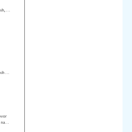
ih, ki
elil
e
ih ali
ovor
e nam
skriva