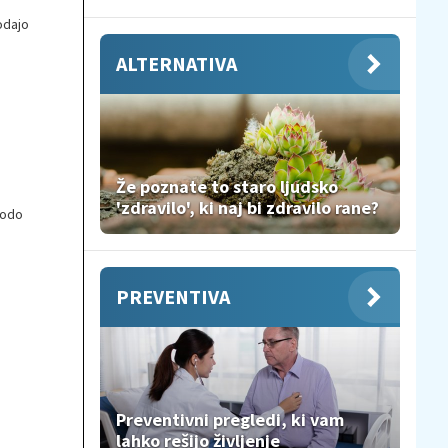
odajo
ALTERNATIVA
Že poznate to staro ljudsko
'zdravilo', ki naj bi zdravilo rane?
bodo
ih
PREVENTIVA
Preventivni pregledi, ki vam
lahko rešijo življenje