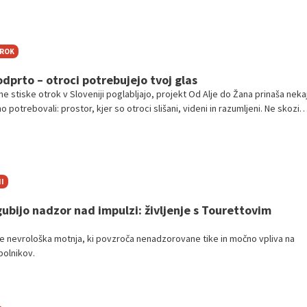
TROK
odprto – otroci potrebujejo tvoj glas
e stiske otrok v Sloveniji poglabljajo, projekt Od Alje do Žana prinaša nekaj
 potrebovali: prostor, kjer so otroci slišani, videni in razumljeni. Ne skozi
 poročila – ampak skozi njihove risbe, vrednote in zgodbe, ki jih nosijo v seb
I
ubijo nadzor nad impulzi: življenje s Tourettovim
e nevrološka motnja, ki povzroča nenadzorovane tike in močno vpliva na
bolnikov.