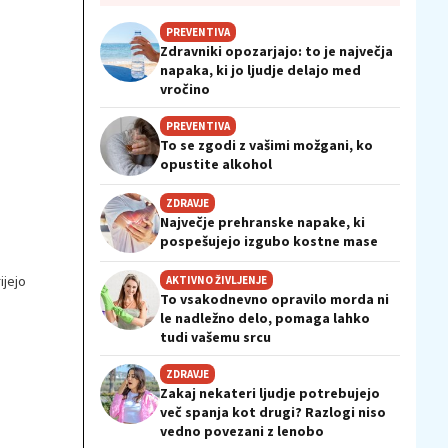
PREVENTIVA
Zdravniki opozarjajo: to je največja
napaka, ki jo ljudje delajo med
vročino
PREVENTIVA
To se zgodi z vašimi možgani, ko
opustite alkohol
ZDRAVJE
Največje prehranske napake, ki
pospešujejo izgubo kostne mase
ijejo
AKTIVNO ŽIVLJENJE
To vsakodnevno opravilo morda ni
le nadležno delo, pomaga lahko
tudi vašemu srcu
ZDRAVJE
Zakaj nekateri ljudje potrebujejo
več spanja kot drugi? Razlogi niso
vedno povezani z lenobo