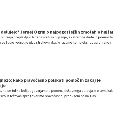
 delujejo? Jernej Ogrin o najpogostejših zmotah o hujša
 omrežja preplavljajo hitri nasveti za hujšanje, ekstremne diete in poenosta
j se ljudje redijo, je glas strokovnjaka, ki razume kompleksnost prehrane in
 še posebej dragocen. Zato smo se pogovarjali z Jernejem Ogrinom, magi
, ki je svojo kariero posvetil temu, da ljudem pomaga doseči vzdržno izgu
 zdravje in sproščen, neobremenjen odnos do hrane.
agnozo: kako pravočasno poiskati pomoč in zakaj je
 jo
, ko se toliko bolj pogovarjamo o pomenu duševnega zdravja in o tem, ka
svojih težavah spregovorimo pravočasno, predvsem pa na glas!