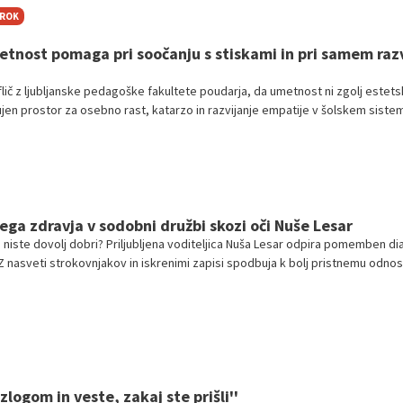
TROK
tnost pomaga pri soočanju s stiskami in pri samem raz
flič z ljubljanske pedagoške fakultete poudarja, da umetnost ni zgolj estets
en prostor za osebno rast, katarzo in razvijanje empatije v šolskem siste
ervjuja.
a zdravja v sodobni družbi skozi oči Nuše Lesar
a niste dovolj dobri? Priljubljena voditeljica Nuša Lesar odpira pomemben di
 nasveti strokovnjakov in iskrenimi zapisi spodbuja k bolj pristnemu odno
anjega miru.
azlogom in veste, zakaj ste prišli''