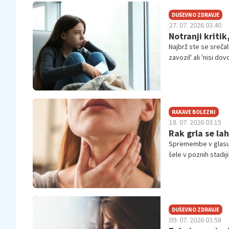
DUŠEVNO ZDRAVJE
27. 07. 2026 03.40
Notranji kriti
Najbrž ste se srečal
zavozil' ali 'nisi dov
RAKAVE BOLEZNI
18. 07. 2026 03.15
Rak grla se la
Spremembe v glasu s
šele v poznih stadij
opozorilo, da z njih
DUŠEVNO ZDRAVJE
09. 07. 2026 03.58