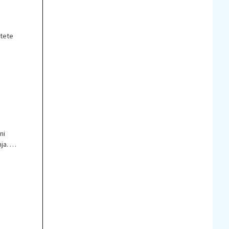
itete
ni
ja. Z