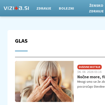
ŽENSKO
ZDRAVJE
BOLEZNI
ZDRAVJE
GLAS
DUŠEVNE MOTNJE
06. 08. 2026 03.16
Nočne more, fl
Mnogi smo se že zbu
povzročajo številne 
podoživljali spomin.