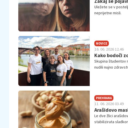
Zakaj se pojavi
Uležete se v postel
neprijetne misli.
NOVICE
16. 06. 2026 12.46
Kako bodoči zdr
Skupina študentov m
nudili nujno zdravst
izmenjavi znanj, so
projektov, predvse
PREHRANA
11. 06. 2026 03.49
Arašidovo maslo
Le dve žlici arašid
stabilizirata sladkor