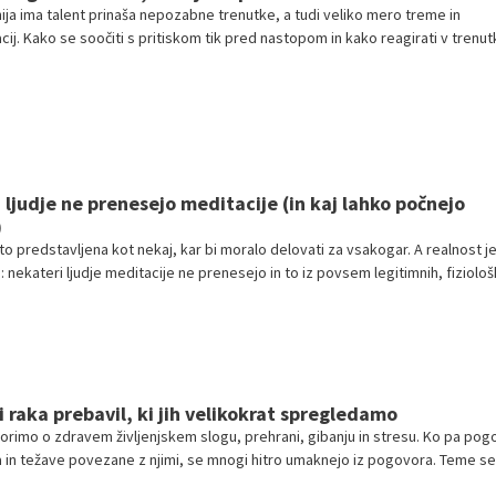
ja ima talent prinaša nepozabne trenutke, a tudi veliko mero treme in
acij. Kako se soočiti s pritiskom tik pred nastopom in kako reagirati v trenutk
kmovalce kot voditelje? O tem smo se pogovarjali s Sašem Staretom, ki je d
svete.
 ljudje ne prenesejo meditacije (in kaj lahko počnejo
)
o predstavljena kot nekaj, kar bi moralo delovati za vsakogar. A realnost j
: nekateri ljudje meditacije ne prenesejo in to iz povsem legitimnih, fiziološk
v.
 raka prebavil, ki jih velikokrat spregledamo
orimo o zdravem življenjskem slogu, prehrani, gibanju in stresu. Ko pa pog
 in težave povezane z njimi, se mnogi hitro umaknejo iz pogovora. Teme s
e, neprimerne ali preprosto neprijetne. A prav v tem izogibanju se pogosto 