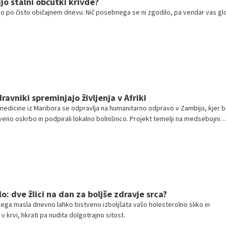
jo stalni občutki krivde?
jo po čisto običajnem dnevu. Nič posebnega se ni zgodilo, pa vendar vas gl
avniki spreminjajo življenja v Afriki
edicine iz Maribora se odpravlja na humanitarno odpravo v Zambijo, kjer 
veno oskrbo in podpirali lokalno bolnišnico. Projekt temelji na medsebojni
lidarnosti ter dolgoročni pomoči. Z njimi sem se pogovarjala o pomenu takšn
m pa o pomembnih ciljih odprave.
: dve žlici na dan za boljše zdravje srca?
ovega masla dnevno lahko bistveno izboljšata vašo holesterolno sliko in
 v krvi, hkrati pa nudita dolgotrajno sitost.