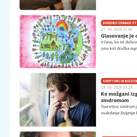
največja nevarnost.
DUŠEVNO ZDRAVJE O
27. 03. 2026 11.42
Glasovanje je 
V času, ko se duševn
smo kot družba nujno
statistike, ne skozi
SIMPTOMI IN BOLEZN
18. 03. 2026 03.18
Ko možgani izg
sindromom
Tourettov sindrom j
vsakdanje življenje 