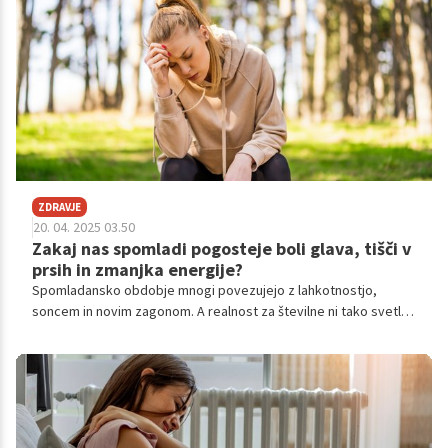
testno anksioznost; občutek tesnobe, nedefiniranega strahu, ki
te preplavi v testni ali izpitni situaciji. Gre za normalen odziv
tvojih možganov - in da se ga premagati.
ZDRAVJE
20. 04. 2025 03.50
Zakaj nas spomladi pogosteje boli glava, tišči v
prsih in zmanjka energije?
Spomladansko obdobje mnogi povezujejo z lahkotnostjo,
soncem in novim zagonom. A realnost za številne ni tako svetla
– številni opažajo pogostejše glavobole, napetost v prsih in
splošno pomanjkanje energije. Ti pojavi niso naključni, temveč
pogosto posledica fizioloških sprememb, ki jih spomladi
sprožijo okolje, hormoni in imunski sistem.