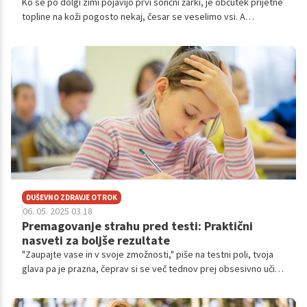
Ko se po dolgi zimi pojavijo prvi sončni žarki, je občutek prijetne
topline na koži pogosto nekaj, česar se veselimo vsi. A
spomladansko sonce je lahko varljivo in pogosto podcenjeno.
DUŠEVNO ZDRAVJE OTROK
06. 05. 2025 03.18
Premagovanje strahu pred testi: Praktični
nasveti za boljše rezultate
"Zaupajte vase in v svoje zmožnosti," piše na testni poli, tvoja
glava pa je prazna, čeprav si se več tednov prej obsesivno učil?
Če si pred ali med testom že občutil razbijajoče srce, potne
dlani in, najhuje, popolnoma prazno glavo, potem si že občutil