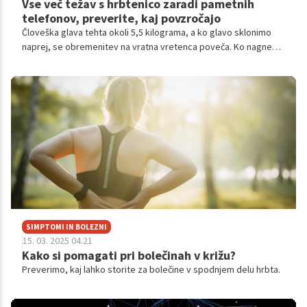
Vse več težav s hrbtenico zaradi pametnih
telefonov, preverite, kaj povzročajo
Človeška glava tehta okoli 5,5 kilograma, a ko glavo sklonimo
naprej, se obremenitev na vratna vretenca poveča. Ko nagnemo
glavo naprej za 15 stopinj, povečamo pritisk na vretenca, kot bi
za vratom nosili 12 kilogramov težko breme. Ko nagnemo glavo
naprej za 45 stopinj pa že, kot bi nosili 22 kilogramov.
SIMPTOMI IN BOLEZNI
15. 03. 2025 04.21
Kako si pomagati pri bolečinah v križu?
Preverimo, kaj lahko storite za bolečine v spodnjem delu hrbta.