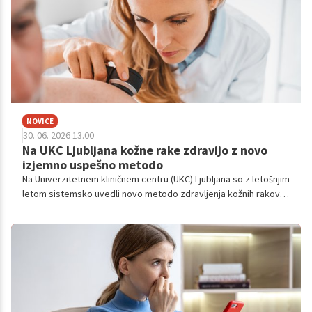
NOVICE
30. 06. 2026 13.00
Na UKC Ljubljana kožne rake zdravijo z novo
izjemno uspešno metodo
Na Univerzitetnem kliničnem centru (UKC) Ljubljana so z letošnjim
letom sistemsko uvedli novo metodo zdravljenja kožnih rakov,
po kateri je uspešnost 99,6-odstotna.