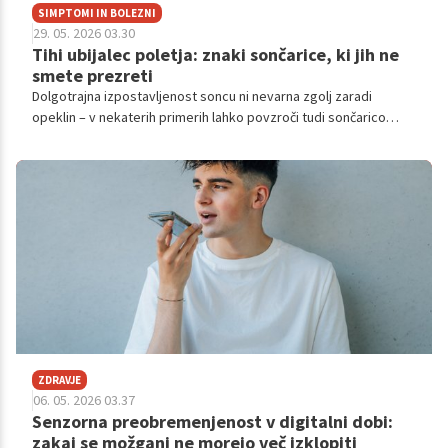
SIMPTOMI IN BOLEZNI
29. 05. 2026 03.30
Tihi ubijalec poletja: znaki sončarice, ki jih ne
smete prezreti
Dolgotrajna izpostavljenost soncu ni nevarna zgolj zaradi
opeklin – v nekaterih primerih lahko povzroči tudi sončarico
(sončni udar), stanje, ki se sprva začne povsem nedolžno, zelo
hitro pa se lahko razvije v resno grožnjo našemu zdravju.
ZDRAVJE
06. 05. 2026 03.37
Senzorna preobremenjenost v digitalni dobi:
zakaj se možgani ne morejo več izklopiti