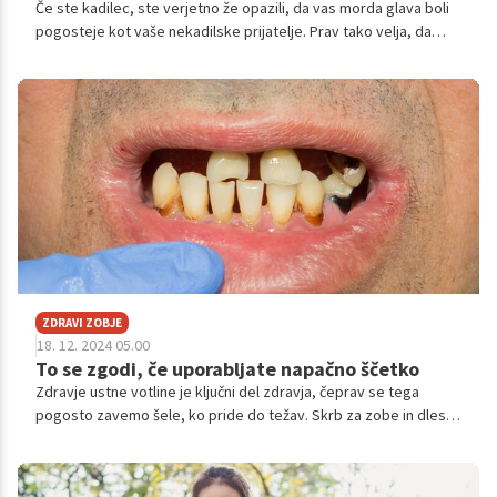
Če ste kadilec, ste verjetno že opazili, da vas morda glava boli
pogosteje kot vaše nekadilske prijatelje. Prav tako velja, da
lahko pretiravanje s kajenjem sproži še dodatne simptome ali
tako imenovan nikotinski glavobol.
ZDRAVI ZOBJE
18. 12. 2024 05.00
To se zgodi, če uporabljate napačno ščetko
Zdravje ustne votline je ključni del zdravja, čeprav se tega
pogosto zavemo šele, ko pride do težav. Skrb za zobe in dlesni
ni odvisna zgolj od rednega ščetkanja in obiskov zobozdravnika,
temveč tudi od orodij, ki jih uporabljamo. Ena najpomembnejših
odločitev pri ustni higieni je izbira ustrezne zobne ščetke. V tem