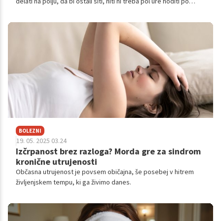
delati na polju, da bi ostali siti, niti ni treba pol ure hoditi po
vodo, da bi se odžejali. Niti za užitek niti za resno delo se sploh
ni treba premakniti več kot nekaj korakov.
BOLEZNI
19. 05. 2025 03.24
Izčrpanost brez razloga? Morda gre za sindrom
kronične utrujenosti
Občasna utrujenost je povsem običajna, še posebej v hitrem
življenjskem tempu, ki ga živimo danes.