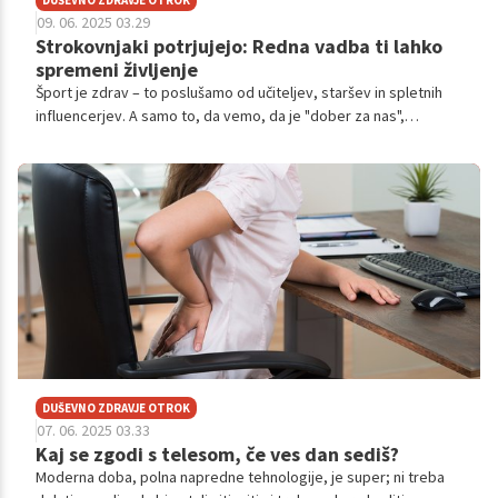
09. 06. 2025 03.29
Strokovnjaki potrjujejo: Redna vadba ti lahko
spremeni življenje
Šport je zdrav – to poslušamo od učiteljev, staršev in spletnih
influencerjev. A samo to, da vemo, da je "dober za nas",
pogosto ni dovolj velik razlog, da bi ga bolj pogosto izvajali.
DUŠEVNO ZDRAVJE OTROK
07. 06. 2025 03.33
Kaj se zgodi s telesom, če ves dan sediš?
Moderna doba, polna napredne tehnologije, je super; ni treba