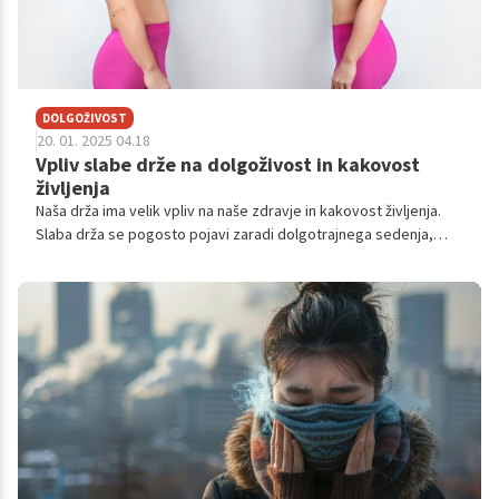
DOLGOŽIVOST
20. 01. 2025 04.18
Vpliv slabe drže na dolgoživost in kakovost
življenja
Naša drža ima velik vpliv na naše zdravje in kakovost življenja.
Slaba drža se pogosto pojavi zaradi dolgotrajnega sedenja,
pomanjkanja gibanja, nepravilnega dvigovanja težkih predmetov
ali celo zaradi stresa. Čeprav mnogi ne prepoznamo, kako
pomembna je pravilna drža za naše telo, ima ta dejavnik
daljnosežen vpliv na naše fizično in duševno počutje ter lahko
vpliva na naše zdravje na dolgi rok.