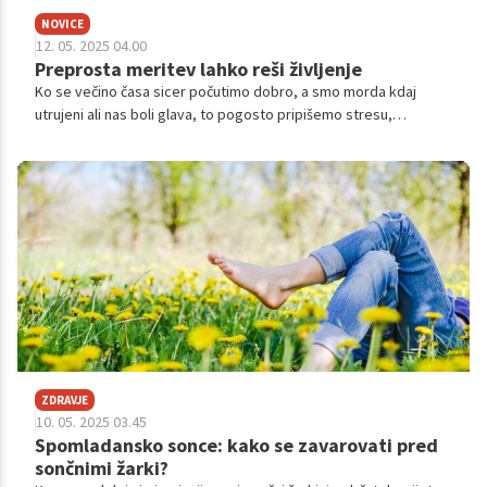
NOVICE
12. 05. 2025 04.00
Preprosta meritev lahko reši življenje
Ko se večino časa sicer počutimo dobro, a smo morda kdaj
utrujeni ali nas boli glava, to pogosto pripišemo stresu,
neprespanosti ali starosti. Redko pomislimo, da bi bil vzrok za
to lahko visok krvni tlak. Ker se pogosto ne kaže z opozorilnimi
znaki, ga zlahka spregledamo. Redno merjenje krvnega tlaka je
zato ena najpreprostejših, a dobrih navad, ki jih lahko vpeljemo
v svoje življenje.
ZDRAVJE
10. 05. 2025 03.45
Spomladansko sonce: kako se zavarovati pred
sončnimi žarki?