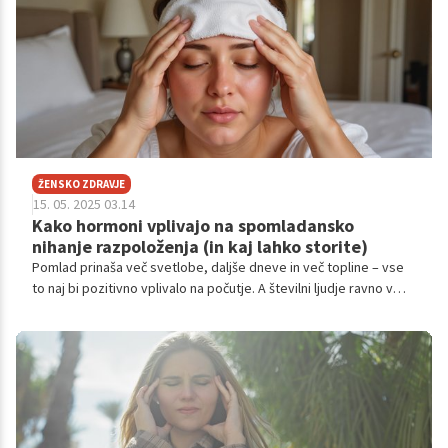
ŽENSKO ZDRAVJE
15. 05. 2025 03.14
Kako hormoni vplivajo na spomladansko
nihanje razpoloženja (in kaj lahko storite)
Pomlad prinaša več svetlobe, daljše dneve in več topline – vse
to naj bi pozitivno vplivalo na počutje. A številni ljudje ravno v
tem času doživljajo nihanja razpoloženja, anksioznost, povečano
razdražljivost ali celo občutke žalosti.