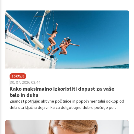
težave. Težava nastane, ko takšne simptome začnemo dojemati
kot "normalen del življenja" in jih preprosto ignoriramo.
ZDRAVJE
30. 07. 2026 03.44
Kako maksimalno izkoristiti dopust za vaše
telo in duha
Znanost potrjuje: aktivne počitnice in popoln mentalni odklop od
dela sta ključna dejavnika za dolgotrajno dobro počutje po
vrnitvi.