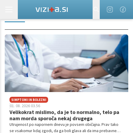
GLAVA
SIMPTOMI IN BOLEZNI
01. 08. 2026 03.56
Velikokrat mislimo, da je to normalno, telo pa
nam morda sporoča nekaj drugega
Utrujenost po napornem dnevu je povsem običajna. Prav tako
se vsakomur kdaj zgodi, da ga boli glava ali da ima prebavne