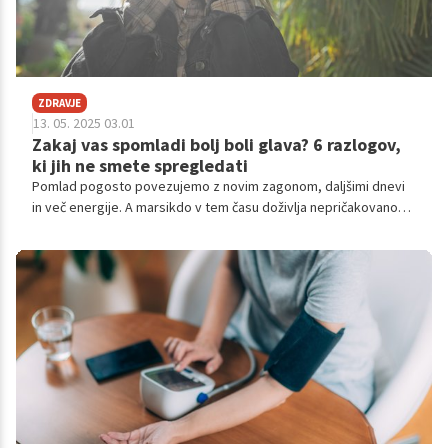
ZDRAVJE
13. 05. 2025 03.01
Zakaj vas spomladi bolj boli glava? 6 razlogov,
ki jih ne smete spregledati
Pomlad pogosto povezujemo z novim zagonom, daljšimi dnevi
in več energije. A marsikdo v tem času doživlja nepričakovano
nasprotje: več glavobolov, več utrujenosti in celo migren.
Čeprav se zdi, da je to čas prebujanja narave, je za mnoge to
tudi sezona, ko so glavoboli pogostejši, dolgotrajnejši in bolj
moteči. Zakaj?