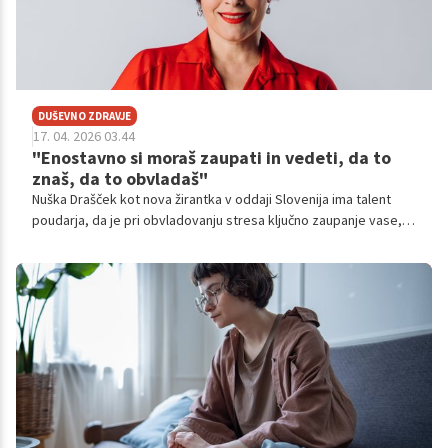
DUŠEVNO ZDRAVJE
17. 04. 2026 03.44
"Enostavno si moraš zaupati in vedeti, da to
znaš, da to obvladaš"
Nuška Drašček kot nova žirantka v oddaji Slovenija ima talent
poudarja, da je pri obvladovanju stresa ključno zaupanje vase,
nenehno delo in dobro poznavanje lastnega instrumenta, saj
prav to zmanjšuje negotovost in krepi samozavest.