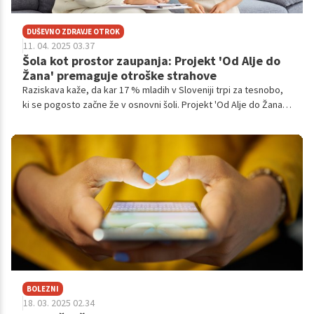
DUŠEVNO ZDRAVJE OTROK
11. 04. 2025 03.37
Šola kot prostor zaupanja: Projekt 'Od Alje do
Žana' premaguje otroške strahove
Raziskava kaže, da kar 17 % mladih v Sloveniji trpi za tesnobo,
ki se pogosto začne že v osnovni šoli. Projekt 'Od Alje do Žana' v
sodelovanju s Fundacijo Alma, Slovensko filantropijo in Zvezo
Anite Ogulin – ZPM pod vodstvom dr. Anice Mikuš Kos, gradi
okolje, kjer strah ni tabu. Z zgodbami učencev in učiteljev
projekt dokazuje, da je strah lahko premagan s pogumom in
podporo.
BOLEZNI
18. 03. 2025 02.34