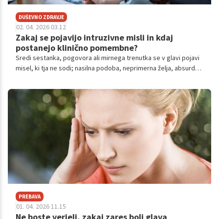
DUŠEVNO ZDRAVJE
02. 04. 2026 03.12
Zakaj se pojavijo intruzivne misli in kdaj
postanejo klinično pomembne?
Sredi sestanka, pogovora ali mirnega trenutka se v glavi pojavi
misel, ki tja ne sodi; nasilna podoba, neprimerna želja, absurdna
ideja. In takoj za njo: 'Kaj je narobe z mano?' Odgovor je:
najverjetneje nič.
PREBAVA
01. 04. 2026 11.15
Ne boste verjeli, zakaj zares boli glava