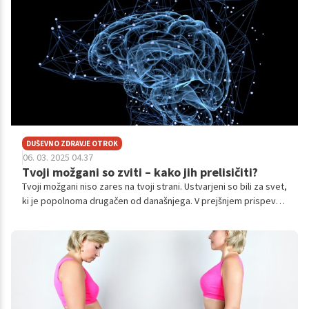
DUŠEVNO ZDRAVJE OTROK
06. 03. 2025 04.37
Tvoji možgani so zviti – kako jih prelisičiti?
Tvoji možgani niso zares na tvoji strani. Ustvarjeni so bili za svet,
ki je popolnoma drugačen od današnjega. V prejšnjem prispevku
smo poskusili ustvariti sistem, ki ti pomaga, da ohraniš
minimalne standarde kvalitetnega življenja, ki ga dejansko želiš.
Da pa bi bolje razumeli, zakaj je nujno, da tak sistem uvedeš, je
dobro razumeti, kako tvoja glava deluje in zakaj jo je tako težko
spraviti v pogon.