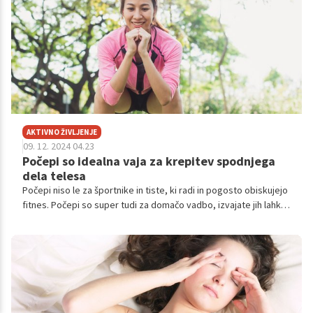
članku bomo raziskali, zakaj je izbira ščetke tako pomembna,
kako izbrati pravo, in predstavili različne vrste ščetk, ki so na
voljo.
AKTIVNO ŽIVLJENJE
09. 12. 2024 04.23
Počepi so idealna vaja za krepitev spodnjega
dela telesa
Počepi niso le za športnike in tiste, ki radi in pogosto obiskujejo
fitnes. Počepi so super tudi za domačo vadbo, izvajate jih lahko
enostavno in hitro. Pazite le, da jih delate pravilno. Poglejmo si,
kaj se zgodi, če jih vsak dan delamo redno.