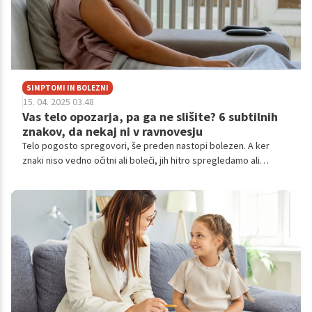
SIMPTOMI IN BOLEZNI
15. 04. 2025 03.48
Vas telo opozarja, pa ga ne slišite? 6 subtilnih
znakov, da nekaj ni v ravnovesju
Telo pogosto spregovori, še preden nastopi bolezen. A ker
znaki niso vedno očitni ali boleči, jih hitro spregledamo ali
pripišemo stresu in utrujenosti. Prepoznava subtilnih telesnih
signalov je ključna za pravočasno ukrepanje in preprečevanje
resnejših težav.