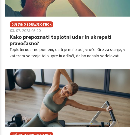
DUŠEVNO ZDRAVJE OTROK
03. 07. 2025 03.20
Kako prepoznati toplotni udar in ukrepati
pravočasno?
Toplotni udar ne pomeni, da ti je malo bolj vroče. Gre za stanje, v
katerem se tvoje telo upre in odloči, da bo nehalo sodelovati s
tabo – imaš pa manj kot pol ure časa, da to popraviš.
DUŠEVNO ZDRAVJE OTROK