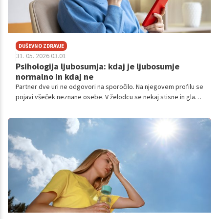
DUŠEVNO ZDRAVJE
31. 05. 2026 03.01
Psihologija ljubosumja: kdaj je ljubosumje
normalno in kdaj ne
Partner dve uri ne odgovori na sporočilo. Na njegovem profilu se
pojavi všeček neznane osebe. V želodcu se nekaj stisne in glava
že piše scenarij.