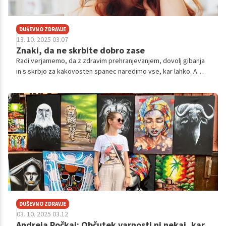
DUŠEVNO ZDRAVJE
13. 10. 2025 03.07
Znaki, da ne skrbite dobro zase
Radi verjamemo, da z zdravim prehranjevanjem, dovolj gibanja
in s skrbjo za kakovosten spanec naredimo vse, kar lahko. A
včasih to ni dovolj.
DUŠEVNO ZDRAVJE
03. 10. 2025 03.12
Andreja Počkaj: Občutek varnosti ni nekaj, kar