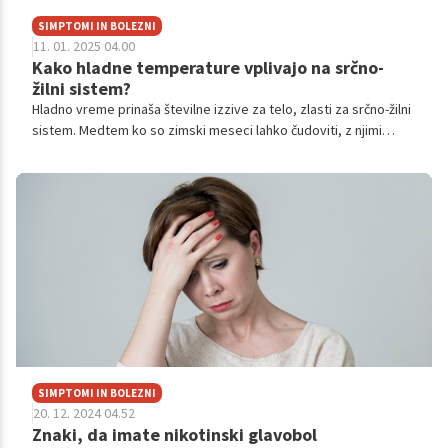
SIMPTOMI IN BOLEZNI
11. 01. 2025 04.00
Kako hladne temperature vplivajo na srčno-
žilni sistem?
Hladno vreme prinaša številne izzive za telo, zlasti za srčno-žilni
sistem. Medtem ko so zimski meseci lahko čudoviti, z njimi
prihajajo tudi povečana tveganja za težave s srcem in ožiljem.
Nenadne spremembe temperature in izpostavljenost mrazu
lahko vplivajo na delovanje srca in krvnih žil, kar lahko ogrozi
predvsem starejše ljudi, bolnike s srčno-žilnimi boleznimi ter
posameznike z dejavniki tveganja, kot so visok krvni tlak,
kajenje ali debelost.
SIMPTOMI IN BOLEZNI
20. 12. 2024 04.52
Znaki, da imate nikotinski glavobol