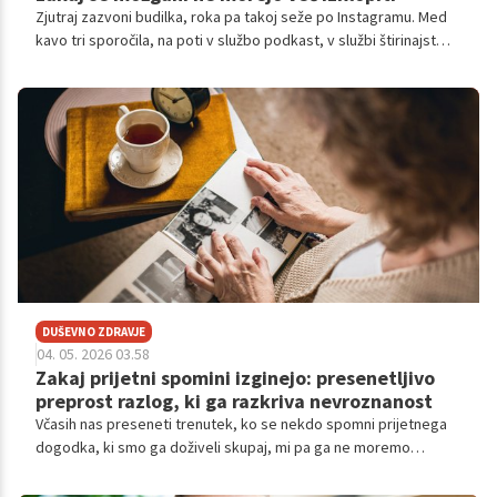
Zjutraj zazvoni budilka, roka pa takoj seže po Instagramu. Med
kavo tri sporočila, na poti v službo podkast, v službi štirinajst
odprtih zavihkov, zvečer skrolanje in gledanje serij.
DUŠEVNO ZDRAVJE
04. 05. 2026 03.58
Zakaj prijetni spomini izginejo: presenetljivo
preprost razlog, ki ga razkriva nevroznanost
Včasih nas preseneti trenutek, ko se nekdo spomni prijetnega
dogodka, ki smo ga doživeli skupaj, mi pa ga ne moremo
priklicati.