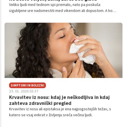
Veliko ljudi med tednom spi premalo, nato pa poskuša
izgubljene ure nadomestiti med vikendom ali dopustom. A ko
končno pridejo dnevi, ko bi se morali spočiti, se pogosto zgodi
nasprotno: pojavi se utrujenost, razdražljivost, glavobol ali celo
migrena. Strokovnjaki ta pojav dobro poznajo in opozarjajo, da
je glavni krivec porušen spalni ritem.
SIMPTOMI IN BOLEZNI
15. 01. 2026 03.37
Krvavitev iz nosu: kdaj je neškodljiva in kdaj
zahteva zdravniški pregled
Krvavitev iz nosu ali epistaksa je ena najpogostejših težav, s
katero se vsaj enkrat v življenju sreča večina ljudi.