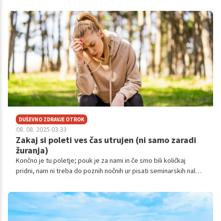
motivacijski guruji; alarm si nastaviš ob 6.30, zaspiš pa ob treh
zjutraj, ker se prej tvoja glava ni želela izklopiti.
DUŠEVNO ZDRAVJE OTROK
08. 08. 2025 03.33
Zakaj si poleti ves čas utrujen (ni samo zaradi
žuranja)
Končno je tu poletje; pouk je za nami in če smo bili količkaj
pridni, nam ni treba do poznih nočnih ur pisati seminarskih nalog
ali se učiti za izpite.