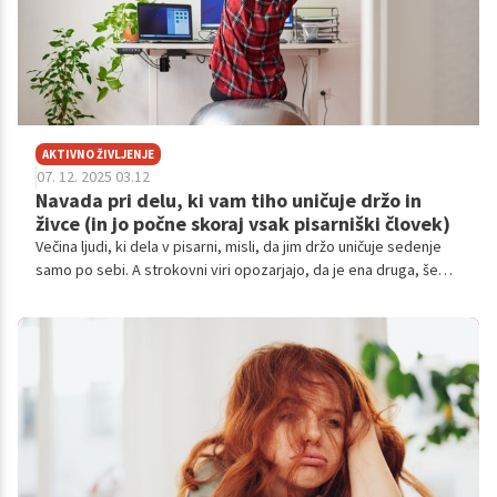
AKTIVNO ŽIVLJENJE
07. 12. 2025 03.12
Navada pri delu, ki vam tiho uničuje držo in
živce (in jo počne skoraj vsak pisarniški človek)
Večina ljudi, ki dela v pisarni, misli, da jim držo uničuje sedenje
samo po sebi. A strokovni viri opozarjajo, da je ena druga, še
bolj škodljiva navada tista, ki iz dneva v dan napada hrbtenico,
živčni sistem in koncentracijo.