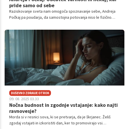
pride samo od sebe
Raziskovanje sveta nam omogoča spoznavanje sebe, Andreja
Počkaj pa poudarja, da samostojna potovanja niso le fizično
premikanje, ampak notranje potovanje, ki krepi zaupanje vase in
občutek varnosti ter širi obzorja. Andreja je popotnica, ki je
prepotovala praktično že pol sveta. Na svojem profilu na
Instagramu objavlja zanimive informacije glede potovanj, od
izbire destinacij, varnosti, predvsem pa tudi o zdravstvenih
tveganjih. Ne smemo pozabiti niti na sporočilo, ki ga nenehno
poudarja – kako zelo te potovanja izoblikujejo in zakaj je
pomembno, da stopimo iz cone udobja. Z njo sem se
pogovarjala ne le o potovanjih, temveč tudi o zdravju, tako
psihičnem kot fizičnem, in o vsem, kar s seboj prinese
odkrivanje lepih dežel.
DUŠEVNO ZDRAVJE OTROK
09. 08. 2025 03.33
Nočna budnost in zgodnje vstajanje: kako najti
ravnovesje?
Morda si v resnici sova, ki se pretvarja, da je škrjanec. Želiš
zgodaj vstajati in izkoristiti dan, ker to promovirajo vsi