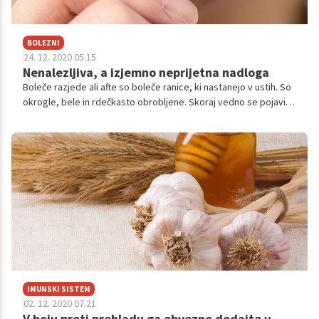
BOLEZNI
24. 12. 2020 05.15
Nenalezljiva, a izjemno neprijetna nadloga
Boleče razjede ali afte so boleče ranice, ki nastanejo v ustih. So
okrogle, bele in rdečkasto obrobljene. Skoraj vedno se pojavijo
na rahlem, mehkem tkivu, predvsem pa na notranji strani ustnic
ali lic, na jeziku ali mehkem nebu.
IMUNSKI SISTEM
02. 12. 2020 07.21
V boju proti prehladu ga obvezno dodajte v