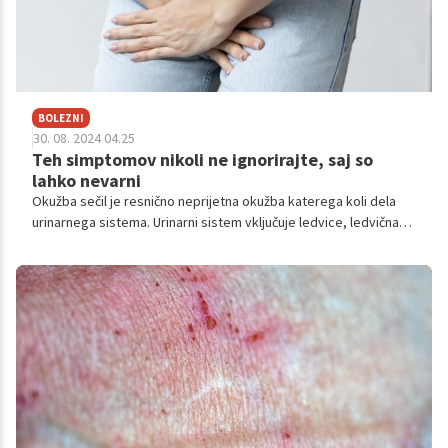
BOLEZNI
30. 08. 2024 04.25
Teh simptomov nikoli ne ignorirajte, saj so
lahko nevarni
Okužba sečil je resnično neprijetna okužba katerega koli dela
urinarnega sistema. Urinarni sistem vključuje ledvice, ledvična
meha, sečevod, sečni mehur in sečnico. Večina okužb prizidane
spodnji urinarni trakt – mehur in sečnico.