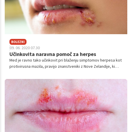
BOLEZNI
09. 06. 2020 07.30
Učinkovita naravna pomoč za herpes
Med je ravno tako učinkovit pri blaženju simptomov herpesa kot
protivirusna mazila, pravijo znanstveniki z Nove Zelandije, ki
dodajo, da lahko ljudje, ki raje uporabljajo naravne metode
zdravljenja pri blaženju posledic herpesa, brez težav uporabijo
tudi med.