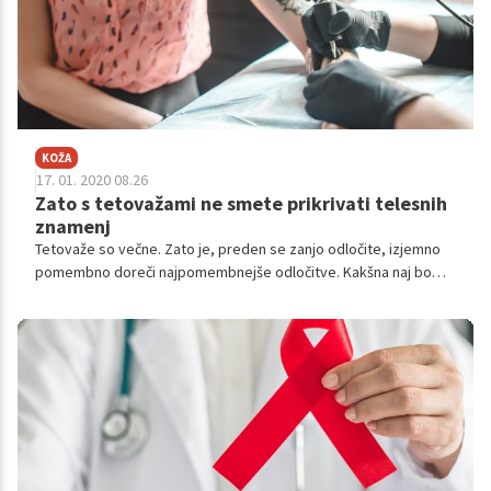
KOŽA
17. 01. 2020 08.26
Zato s tetovažami ne smete prikrivati telesnih
znamenj
Tetovaže so večne. Zato je, preden se zanjo odločite, izjemno
pomembno doreči najpomembnejše odločitve. Kakšna naj bo
tetovaža, ki jo bomo nosili celo življenje? Na katerem mestu si jo
želimo tetovirati? Gre za varen poseg, nas bo bolelo? In
najpomembnejše – pri kom si bomo dali tetovirati izbrano
tetovažo.