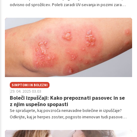
odvisno od sprožilcev. Poleti zaradi UV-sevanja in pozimi zaradi
oslabljenega imunskega sistema. Aktivator izbruha je pogosto
tudi stres, zato ni naključje, da se običajno pojavi prav v
trenutku, ko smo v pričakovanju pomembnega dogodka.
SIMPTOMI IN BOLEZNI
29. 04. 2025 03.03
Boleči izpuščaji: Kako prepoznati pasovec in se
z njim uspešno spopasti
Se sprašujete, kaj povzroča nenavadne bolečine in izpuščaje?
Odkrijte, kaj je herpes zoster, pogosto imenovan tudi pasovec,
in kako ga prepoznati.