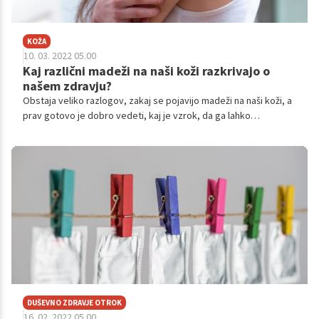
KOŽA
10. 03. 2022 05.00
Kaj različni madeži na naši koži razkrivajo o
našem zdravju?
Obstaja veliko razlogov, zakaj se pojavijo madeži na naši koži, a
prav gotovo je dobro vedeti, kaj je vzrok, da ga lahko
odpravimo ali vsaj omilimo. Za vas smo pripravili nekaj
najpogostejših razlogov, zaradi katerih se madeži lahko pojavijo
tudi na vaši koži.
DUŠEVNO ZDRAVJE OTROK
16. 02. 2022 05.00