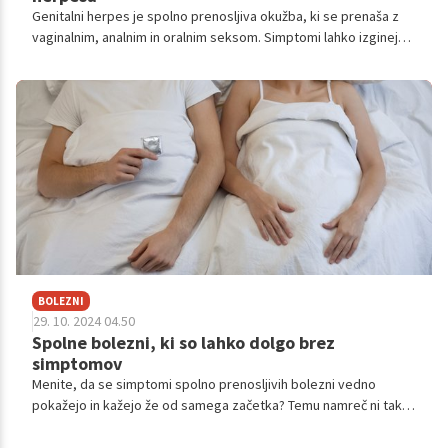
Genitalni herpes je spolno prenosljiva okužba, ki se prenaša z
vaginalnim, analnim in oralnim seksom. Simptomi lahko izginejo
sami od sebe, vendar se lahko vrnejo.
BOLEZNI
29. 10. 2024 04.50
Spolne bolezni, ki so lahko dolgo brez
simptomov
Menite, da se simptomi spolno prenosljivih bolezni vedno
pokažejo in kažejo že od samega začetka? Temu namreč ni tako,
saj so bolezni lahko pogosto asimptomatske.