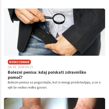
znane iz tradicionalne medicine, danes skozi oči znanosti
pridobivajo veljavo kot učinkovita naravna rešitev za številne
težave sodobnega sveta. Odkrijte, kako lahko s pravo izbiro
kvalitetnih naravnih ekstraktov ponovno vzpostavite notranje
ravnovesje in mentalno ostrino.
MOŠKO ZDRAVJE
26. 01. 2026 03.13
Bolezni penisa: kdaj poiskati zdravniško
pomoč?
Bolezni penisa so pogostejše, kot si mnogi predstavljajo, a se o
njih še vedno redko govori.