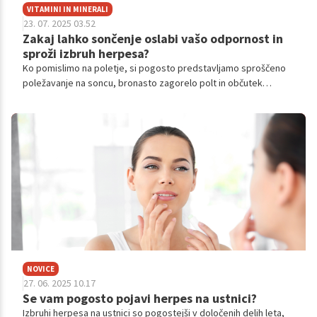
VITAMINI IN MINERALI
23. 07. 2025 03.52
Zakaj lahko sončenje oslabi vašo odpornost in
sproži izbruh herpesa?
Ko pomislimo na poletje, si pogosto predstavljamo sproščeno
poležavanje na soncu, bronasto zagorelo polt in občutek
vitalnosti. A sončenje ima lahko tudi temnejšo plat.
NOVICE
27. 06. 2025 10.17
Se vam pogosto pojavi herpes na ustnici?
Izbruhi herpesa na ustnici so pogostejši v določenih delih leta,