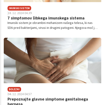
IMUNSKI SISTEM
18. 12. 2024 04.39
7 simptomov šibkega imunskega sistema
Imunski sistem je obrambni mehanizem našega telesa, ki nas
ščiti pred bakterijami, virusi in drugimi patogeni. Njegova moč je
ključnega pomena za zdravje, saj omogoča telesu, da se
učinkovito bori proti boleznim. Ko je imunski sistem oslabljen,
lahko telo postane bolj dovzetno za okužbe in druge
zdravstvene težave.
BOLEZNI
04. 12. 2024 04.57
Prepoznajte glavne simptome genitalnega
herpesa