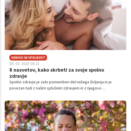
ODNOSI IN SPOLNOST
05. 02. 2025 04.21
8 nasvetov, kako skrbeti za svoje spolno
zdravje
Spolno zdravje je zelo pomemben del našega življenja in je
povezan tudi z našim splošnim zdravjem in z njegovo
kakovostjo. Pogosto ga ignoriramo zaradi občutka sramu in
stigme, pa tudi zaradi pomanjkanja celovitih zdravstvenih
storitev na tem področju. Kako poskrbeti, da ostanemo zdravi
in uživamo v zdravi spolnosti?