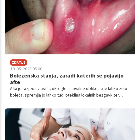
ZDRAVJE
19. 05. 2023 05.00
Bolezenska stanja, zaradi katerih se pojavijo
afte
Afta je razjeda v ustih, okrogle ali ovalne oblike, ki je lahko zelo
boleča, spremlja jo lahko tudi oteklina lokalnih bezgavk ter
povišana temperatura.