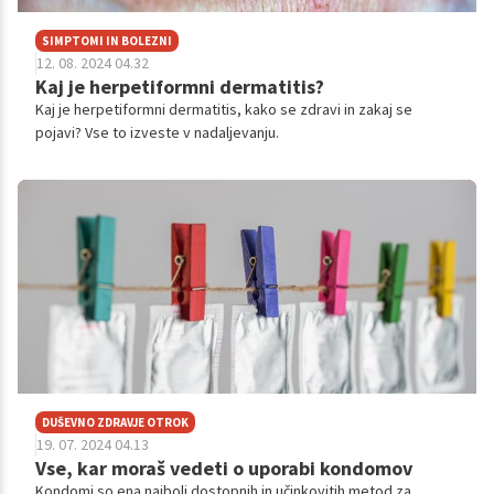
SIMPTOMI IN BOLEZNI
12. 08. 2024 04.32
Kaj je herpetiformni dermatitis?
Kaj je herpetiformni dermatitis, kako se zdravi in zakaj se
pojavi? Vse to izveste v nadaljevanju.
DUŠEVNO ZDRAVJE OTROK
19. 07. 2024 04.13
Vse, kar moraš vedeti o uporabi kondomov
Kondomi so ena najbolj dostopnih in učinkovitih metod za