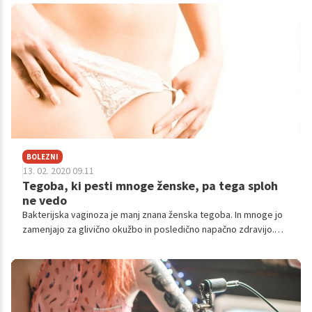
kdorkoli, so tveganjem za okužbo veliko bolj izpostavljeni tisti,
ki imajo več različnih spolnih partnerjev. Kakšni so simptomi in
kako ga zdravimo?
BOLEZNI
13. 02. 2020 09.11
Tegoba, ki pesti mnoge ženske, pa tega sploh
ne vedo
Bakterijska vaginoza je manj znana ženska tegoba. In mnoge jo
zamenjajo za glivično okužbo in posledično napačno zdravijo.
Posledice so lahko hude: neplodnost, pri nosečnicah splav ali
prezgoden porod. Preberite si, kako razlikovati ti dve pogosti
okužbi in kaj lahko pomaga.