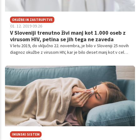
OKUŽBE IN ZASTRUPITVE
01. 12. 2019 09.26
V Sloveniji trenutno živi manj kot 1.000 oseb z
virusom HIV, petina se jih tega ne zaveda
V letu 2019, do vključno 22. novembra, je bilo v Sloveniji 25 novih
diagnoz okužbe z virusom HIV, kar je bilo deset manj kot v celem
letu 2018. Po ocenah Nacionalnega inštituta za javno zdravje
(NIJZ) pri nas trenutno živi manj kot 1.000 oseb z virusom HIV, od
katerih jih približno petina ne ve za svojo okužbo.
IMUNSKI SISTEM