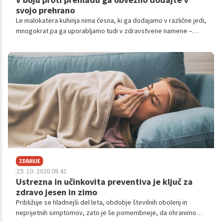
svojo prehrano
Le malokatera kuhinja nima česna, ki ga dodajamo v različne jedi,
mnogokrat pa ga uporabljamo tudi v zdravstvene namene –
predvsem takrat, ko smo prehlajeni in bolni. Kako ga še lahko
uporabimo za dobrobit lastnega zdravja?
ZDRAVJE
29. 10. 2020 08.41
Ustrezna in učinkovita preventiva je ključ za
zdravo jesen in zimo
Približuje se hladnejši del leta, obdobje številnih obolenj in
neprijetnih simptomov, zato je še pomembneje, da ohranimo