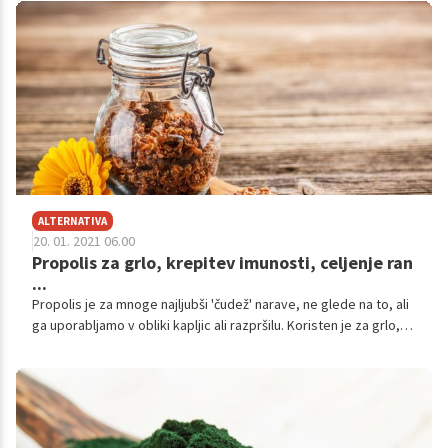
nasveti, s katerimi ga boste lahko okrepili.
ALTERNATIVA
20. 01. 2021 06.00
Propolis za grlo, krepitev imunosti, celjenje ran
...
Propolis je za mnoge najljubši 'čudež' narave, ne glede na to, ali
ga uporabljamo v obliki kapljic ali razpršilu. Koristen je za grlo,
herpes ali ko se porežemo. Propolis je naravna učinkovita
zaščita zdravja ustne votline, zgornjih dihal, želodca, debelega
črevesa in še mnogo drugega.