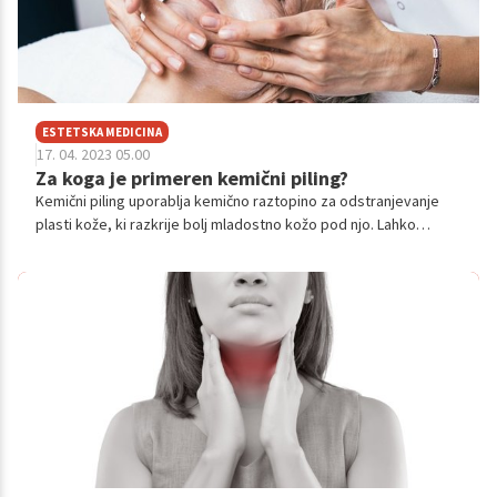
ESTETSKA MEDICINA
17. 04. 2023 05.00
Za koga je primeren kemični piling?
Kemični piling uporablja kemično raztopino za odstranjevanje
plasti kože, ki razkrije bolj mladostno kožo pod njo. Lahko
zmanjša ali izboljša fine linije in gube, akne, brazgotine,
neenakomerno obarvanje kože in druge kožne nepopolnosti.
Različne kemikalije določajo globino pilinga in vrsto zdravljene
kože.