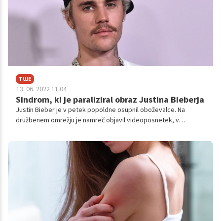
TUJE
13. 06. 2022 11.04
Sindrom, ki je paraliziral obraz Justina Bieberja
Justin Bieber je v petek popoldne osupnil oboževalce. Na
družbenem omrežju je namreč objavil videoposnetek, v
katerem je pojasnil, da doživlja paralizo obraza.