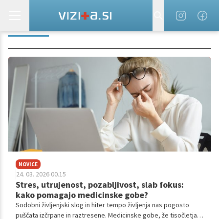
HERPES
NOVICE
24. 03. 2026 00.15
Stres, utrujenost, pozabljivost, slab fokus:
kako pomagajo medicinske gobe?
Sodobni življenjski slog in hiter tempo življenja nas pogosto
puščata izčrpane in raztresene. Medicinske gobe, že tisočletja