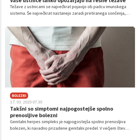
Vaše ustnice lahko opozarjajo na resne težave
Težave z ustnicami se največkrat pojavijo ob padcu imunskega
sistema. Še največkrat nastanejo zaradi pretiranega sončenja,
izpostavljenosti vetru, mrazu, suhemu zraku ali ker jim ne
posvečamo dovolj nege. Stanje vaših ustnic vam lahko razkrije
tudi marsikaj o vašem zdravju.
BOLEZNI
17. 03. 2020 07.30
Takšni so simptomi najpogostejše spolno
prenosljive bolezni
Genitalni herpes simpleks je najpogostejša spolno prenosljiva
bolezen, ki navadno prizadene genitalni predel. V večjem številu
so okužene ženske in čeprav se s spolnimi odnosi lahko okuži