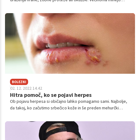
same od sebe, a ni nujno, da je temu vedno tako. Več o
morebitnih vzrokih si lahko preberete v nadaljevanju.
BOLEZNI
02. 12. 2022 14.42
Hitra pomoč, ko se pojavi herpes
Ob pojavu herpesa si običajno lahko pomagamo sami. Najbolje,
da takoj, ko začutimo srbečico kože in še preden mehurčki
postanejo vidni. Danes poznamo več načinov, s katerimi si lahko
pomagate.