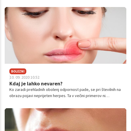
svoje zdravje, pri čemer je ključno dobro delovanje imunskega
sistema.
BOLEZNI
10. 09. 2020 10.52
Kdaj je lahko nevaren?
Ko zaradi prehladnih obolenj odpornost pade, se pri številnih na
obrazu pojavi neprijeten herpes. Ta v večini primerov ni
nevaren, razen če ga prenesete v okolico očesa. V tem primeru
lahko celo oslepite.