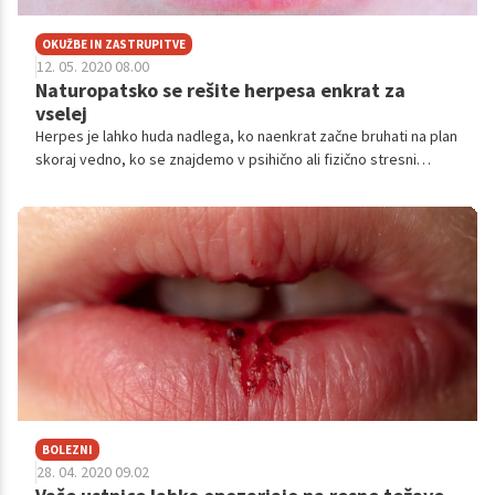
OKUŽBE IN ZASTRUPITVE
12. 05. 2020 08.00
Naturopatsko se rešite herpesa enkrat za
vselej
Herpes je lahko huda nadlega, ko naenkrat začne bruhati na plan
skoraj vedno, ko se znajdemo v psihično ali fizično stresni
situaciji. A naturopatsko se ga lahko rešimo enkrat za vselej, je
prepričana priznana naturopatinja Erika Brajnik. Poglejmo, kako.
BOLEZNI
28. 04. 2020 09.02