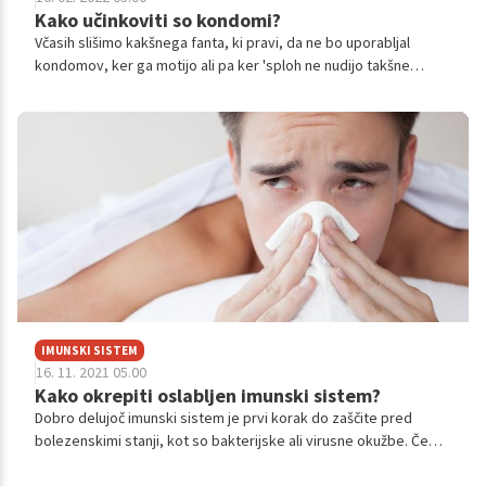
Kako učinkoviti so kondomi?
Včasih slišimo kakšnega fanta, ki pravi, da ne bo uporabljal
kondomov, ker ga motijo ali pa ker 'sploh ne nudijo takšne
zaščite'. Poglejmo si, zakaj to ni res in kako učinkoviti so sploh
kondomi.
IMUNSKI SISTEM
16. 11. 2021 05.00
Kako okrepiti oslabljen imunski sistem?
Dobro delujoč imunski sistem je prvi korak do zaščite pred
bolezenskimi stanji, kot so bakterijske ali virusne okužbe. Če
veste, da je vaš imunski sistem oslabljen, vam bodo prav prišli