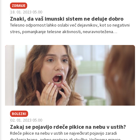
ZDRAVJE
18. 01. 2023 05.00
Znaki, da vaš imunski sistem ne deluje dobro
Telesno odpornost lahko oslabi več dejavnikov, kot so negativni
stres, pomanjkanje telesne aktivnosti, neuravnotežena
prehrana, utrujenost in pomanjkanje spanja, ponočevanje,
naporen delovnik, uživanje večjih količin alkohola, kronične
bolezni in zdravila, ki delujejo na imunski sitem oz. motijo
njegovo delovanje.
BOLEZNI
02. 01. 2023 05.00
Zakaj se pojavijo rdeče pikice na nebu v ustih?
Rdeče pikice na nebu v ustih se največkrat pojavijo zaradi
draženja hrane, zobne proteze ali okužbe. Večinoma minejo