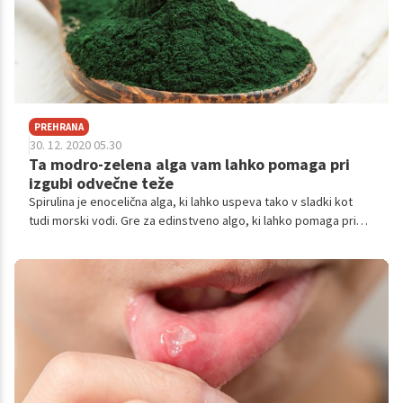
PREHRANA
30. 12. 2020 05.30
Ta modro-zelena alga vam lahko pomaga pri
izgubi odvečne teže
Spirulina je enocelična alga, ki lahko uspeva tako v sladki kot
tudi morski vodi. Gre za edinstveno algo, ki lahko pomaga pri
razstrupljanju telesa. Raziskave so pokazale tudi, da uživanje
spiruline lahko vpliva na padec vrednosti slabega holesterola v
krvi, znižanje krvnega tlaka in posledično zmanjšanje tveganja za
nastanek srčno žilnih bolezni. Vendar previdno.