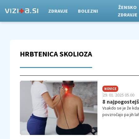
ŽENSKO
ZDRAVJE
BOLEZNI
ZDRAVJE
HRBTENICA SKOLIOZA
NOVICE
29. 01. 2025 05.00
8 najpogostejš
Vsakdo se je že kdaj
povzročajo pa jih lah