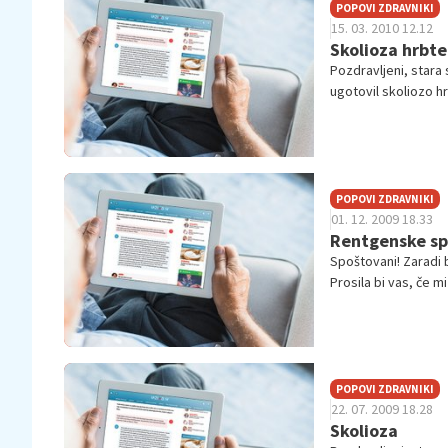
POPOVI ZDRAVNIKI
15. 03. 2010 12.12
Skolioza hrbte
Pozdravljeni, stara 
ugotovil skoliozo hr
POPOVI ZDRAVNIKI
01. 12. 2009 18.33
Rentgenske sp
Spoštovani! Zaradi 
Prosila bi vas, če m
POPOVI ZDRAVNIKI
22. 07. 2009 18.28
Skolioza