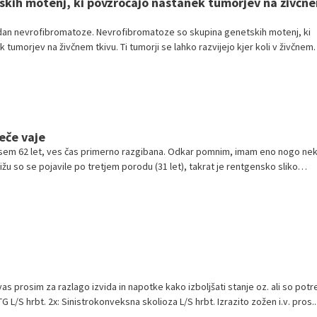
skih motenj, ki povzročajo nastanek tumorjev na živčn
 dan nevrofibromatoze. Nevrofibromatoze so skupina genetskih motenj, ki
tumorjev na živčnem tkivu. Ti tumorji se lahko razvijejo kjer koli v živčnem
možgani, hrbtenjačo in živci.
leče vaje
a sem 62 let, ves čas primerno razgibana. Odkar pomnim, imam eno nogo ne
rižu so se pojavile po tretjem porodu (31 let), takrat je rentgensko sliko
as prosim za razlago izvida in napotke kako izboljšati stanje oz. ali so pot
G L/S hrbt. 2x: Sinistrokonveksna skolioza L/S hrbt. Izrazito zožen i.v. pros..