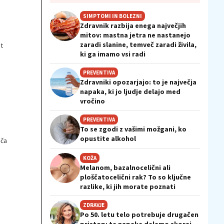
SIMPTOMI IN BOLEZNI
Zdravnik razbija enega največjih
mitov: mastna jetra ne nastanejo
zaradi slanine, temveč zaradi živila,
t
ki ga imamo vsi radi
PREVENTIVA
Zdravniki opozarjajo: to je največja
napaka, ki jo ljudje delajo med
vročino
PREVENTIVA
To se zgodi z vašimi možgani, ko
opustite alkohol
oča
KOŽA
Melanom, bazalnocelični ali
ploščatocelični rak? To so ključne
razlike, ki jih morate poznati
ZDRAVJE
Po 50. letu telo potrebuje drugačen