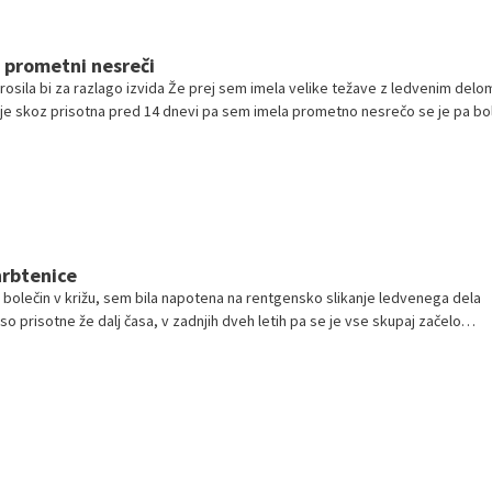
 prometni nesreči
rosila bi za razlago izvida Že prej sem imela velike težave z ledvenim delo
 je skoz prisotna pred 14 dnevi pa sem imela prometno nesrečo se je pa bo
hrbtenice
i bolečin v križu, sem bila napotena na rentgensko slikanje ledvenega dela
so prisotne že dalj časa, v zadnjih dveh letih pa se je vse skupaj začelo