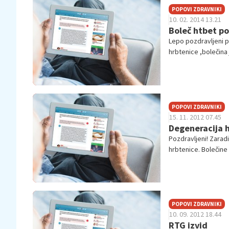
POPOVI ZDRAVNIKI
10. 02. 2014 13.21
Boleč htbet po
Lepo pozdravljeni p
hrbtenice ,bolečina
poveč...
POPOVI ZDRAVNIKI
15. 11. 2012 07.45
Degeneracija 
Pozdravljeni! Zarad
hrbtenice. Bolečine 
stopnjev...
POPOVI ZDRAVNIKI
10. 09. 2012 18.44
RTG izvid