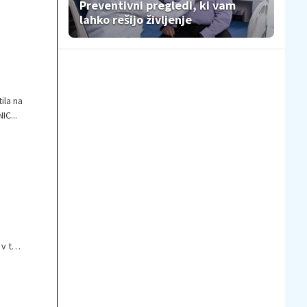
Preventivni pregledi, ki vam
lahko rešijo življenje
ila na
IC...
v tej