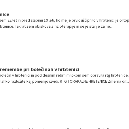
nice
sem 22 let in pred slabimi 10 leti, ko me je prvič uščipnilo v hrbtenici je orto
btenice. Takrat sem obiskovala fizioterapije in se je stanje za ne...
remembe pri bolečinah v hrbtenici
bolečin v hrbtenici in pod desnim rebrnim lokom sem opravila rtg hrbtenice.
i lahko razložite kaj pomenijo izvidi. RTG TORAKALNE HRBTENICE Zmerna dif...