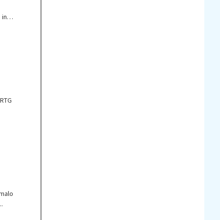
 in
 RTG
 malo
..