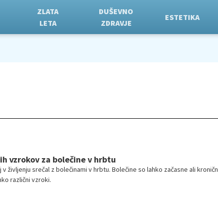
ZLATA
DUŠEVNO
ESTETIKA
LETA
ZDRAVJE
ih vzrokov za bolečine v hrbtu
 v življenju srečal z bolečinami v hrbtu. Bolečine so lahko začasne ali kronič
ko različni vzroki.