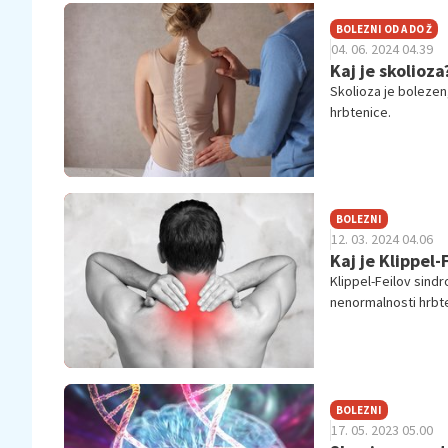
BOLEZNI OD A DO Ž
04. 06. 2024 04.39
Kaj je skolioza
Skolioza je bolezen,
hrbtenice.
BOLEZNI
12. 03. 2024 04.06
Kaj je Klippel
Klippel-Feilov sindr
nenormalnosti hrbten
BOLEZNI
17. 05. 2023 05.00