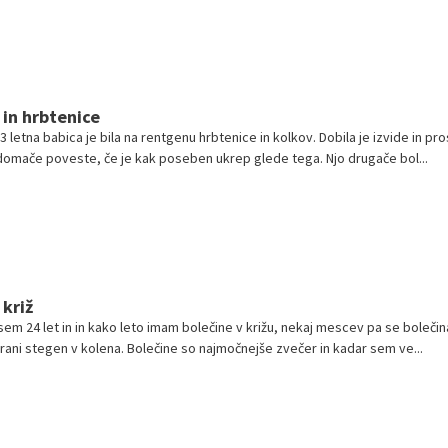
 in hrbtenice
3 letna babica je bila na rentgenu hrbtenice in kolkov. Dobila je izvide in pro
 domače poveste, če je kak poseben ukrep glede tega. Njo drugače bol...
 križ
sem 24 let in in kako leto imam bolečine v križu, nekaj mescev pa se bolečina 
trani stegen v kolena. Bolečine so najmočnejše zvečer in kadar sem ve...