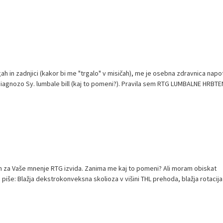
ah in zadnjici (kakor bi me "trgalo" v misičah), me je osebna zdravnica napot
diagnozo Sy. lumbale bill (kaj to pomeni?). Pravila sem RTG LUMBALNE HRBTEN
m za Vaše mnenje RTG izvida. Zanima me kaj to pomeni? Ali moram obiskat
piše: Blažja dekstrokonveksna skolioza v višini THL prehoda, blažja rotacija 