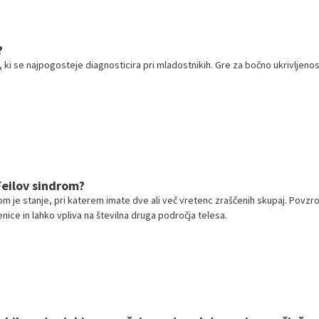
?
 ki se najpogosteje diagnosticira pri mladostnikih. Gre za bočno ukrivljenos
-Feilov sindrom?
om je stanje, pri katerem imate dve ali več vretenc zraščenih skupaj. Povzr
ice in lahko vpliva na številna druga področja telesa.