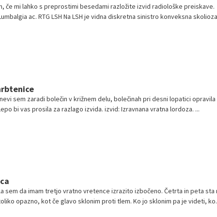
m, če mi lahko s preprostimi besedami razložite izvid radiološke preiskave.
umbalgia ac. RTG LSH Na LSH je vidna diskretna sinistro konveksna skolioza
hrbtenice
evi sem zaradi bolečin v križnem delu, bolečinah pri desni lopatici opravila
po bi vas prosila za razlago izvida. izvid: Izravnana vratna lordoza. ...
ica
a sem da imam tretjo vratno vretence izrazito izbočeno. Četrta in peta sta
 toliko opazno, kot če glavo sklonim proti tlem. Ko jo sklonim pa je videti, ko.