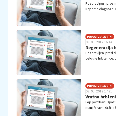
Pozdravljeni, prosi
Napotna diagnoza: L
sic...
POPOVI ZDRAVNIKI
03. 05. 2012 16.14
Degeneracija 
Pozdravljeni pred dn
celotne hrbtenice. Le
POPOVI ZDRAVNIKI
03. 05. 2012 17.21
Vratna hrbten
Lep pozdrav! Opazil
manj. V ravni drži ni