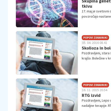
Skupina genet
tkivu
17. maj je svetovni
povzročajo nastanek 
sistemu, vključno z 
POPOVI ZDRAVNIKI
05. 04. 2016 08.41
Skolioza in bo
Pozdravljeni, star
krajšo. Bolečine v k
medenice in...
POPOVI ZDRAVNIKI
16. 11. 2015 20.54
RTG izvid
Pozdravljeni, Lepo v
nadaljne terapije. RT