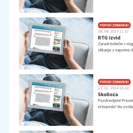
POPOVI ZDRAVNIKI
08. 04. 2014 11.32
RTG izvid
Zaradi bolečin v nog
slikanje z napotno 
POPOVI ZDRAVNIKI
27. 02. 2014 16.14
Skolioza
Pozdravljeni! Prosi
ortopeda? Na izvidu 
višini...