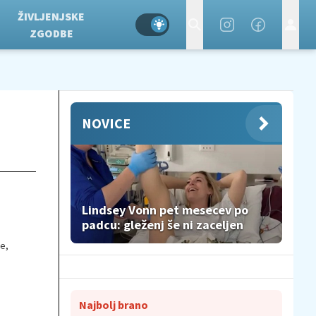
ŽIVLJENJSKE
ZGODBE
NOVICE
Lindsey Vonn pet mesecev po
padcu: gleženj še ni zaceljen
ne,
Najbolj brano