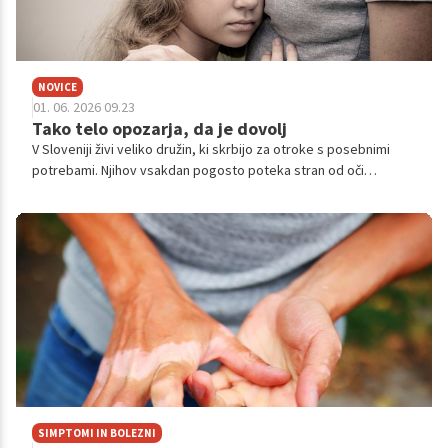
NOVICE
01. 06. 2026 09.23
Tako telo opozarja, da je dovolj
V Sloveniji živi veliko družin, ki skrbijo za otroke s posebnimi
potrebami. Njihov vsakdan pogosto poteka stran od oči
javnosti, zaznamujejo ga številne terapije, stalno prilagajanje,
neprespane noči in nenehna skrb. Ob vsem tem pa ostaja
pogosto spregledan še en pomemben vidik: velika obremenitev
neformalnih skrbnikov, torej staršev, sorodnikov ali bližnjih, ki
večino skrbi prevzamejo brez sistemske podpore.
SIMPTOMI IN BOLEZNI