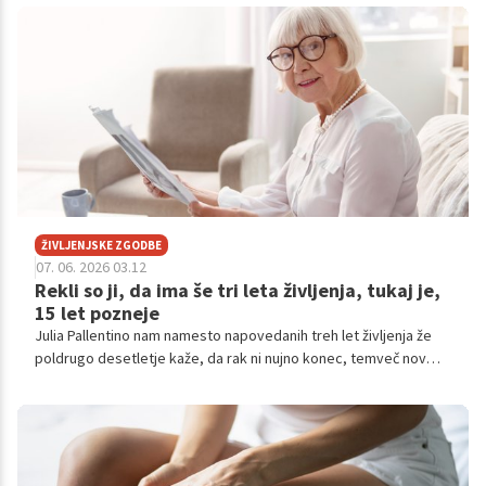
ŽIVLJENJSKE ZGODBE
07. 06. 2026 03.12
Rekli so ji, da ima še tri leta življenja, tukaj je,
15 let pozneje
Julia Pallentino nam namesto napovedanih treh let življenja že
poldrugo desetletje kaže, da rak ni nujno konec, temveč nov
začetek.