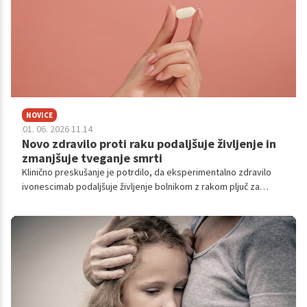
NOVICE
01. 06. 2026 11.14
Novo zdravilo proti raku podaljšuje življenje in
zmanjšuje tveganje smrti
Klinično preskušanje je potrdilo, da eksperimentalno zdravilo
ivonescimab podaljšuje življenje bolnikom z rakom pljuč za
povprečno štiri mesece v primerjavi s trenutnimi metodami.