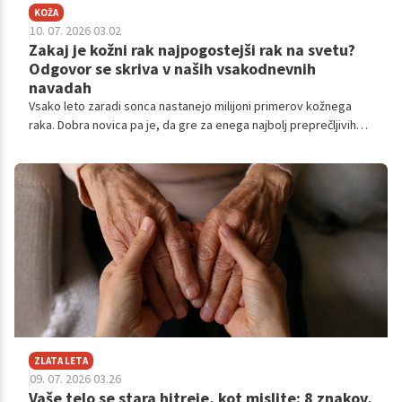
KOŽA
10. 07. 2026 03.02
Zakaj je kožni rak najpogostejši rak na svetu?
Odgovor se skriva v naših vsakodnevnih
navadah
Vsako leto zaradi sonca nastanejo milijoni primerov kožnega
raka. Dobra novica pa je, da gre za enega najbolj preprečljivih
rakov, če pravočasno poskrbimo za zaščito kože.
ZLATA LETA
09. 07. 2026 03.26
Vaše telo se stara hitreje, kot mislite: 8 znakov,