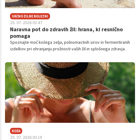
SRČNO ŽILNE BOLEZNI
25. 07. 2026 03.47
Naravna pot do zdravih žil: hrana, ki resnično
pomaga
Spoznajte moč kislega zelja, polnomastnih sirov in fermentiranih
izdelkov pri ohranjanju prožnosti vaših žil in splošnega zdravja.
KOŽA
25. 07. 2026 03.18