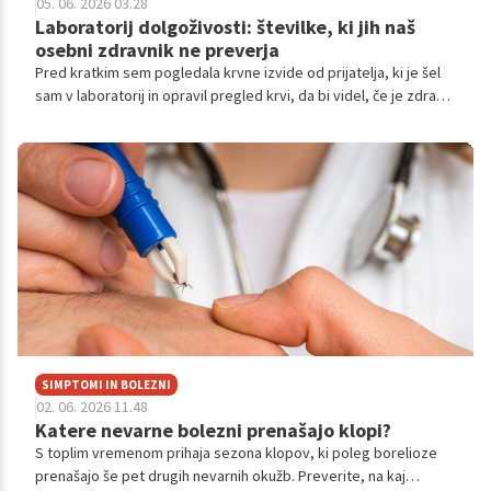
05. 06. 2026 03.28
Laboratorij dolgoživosti: številke, ki jih naš
osebni zdravnik ne preverja
Pred kratkim sem pogledala krvne izvide od prijatelja, ki je šel
sam v laboratorij in opravil pregled krvi, da bi videl, če je zdrav.
Vse je bilo "v mejah normale." Sladkor normalen. Holesterol
normalen. Krvna slika normalna. Na papirju je bil ta človek
popolnoma zdrav.
SIMPTOMI IN BOLEZNI
02. 06. 2026 11.48
Katere nevarne bolezni prenašajo klopi?
S toplim vremenom prihaja sezona klopov, ki poleg borelioze
prenašajo še pet drugih nevarnih okužb. Preverite, na kaj