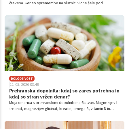
črevesa. Ker so spremembe na sluznici vidne šele pod
mikroskopom, je postavitev diagnoze zahtevna, a nujna za
ustrezno zdravstveno obravnavo bolezni.
DOLGOŽIVOST
22. 05. 2026 03.49
Prehranska dopolnila: kdaj so zares potrebna in
kdaj so stran vržen denar?
Moja omarica s prehranskimi dopolnili ima 6 stvari. Magnezijev L-
treonat, magnezijev glicinat, kreatin, omega-3, vitamin D in
metilirani obliki vitaminov B9 in B12. Vsako od teh jemljem iz
konkretnega razloga, na podlagi krvnih izvidov, in vem, kaj od
tega pričakujem.