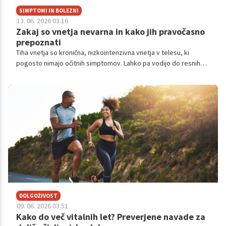
SIMPTOMI IN BOLEZNI
13. 06. 2026 03.16
Zakaj so vnetja nevarna in kako jih pravočasno
prepoznati
Tiha vnetja so kronična, nizkointenzivna vnetja v telesu, ki
pogosto nimajo očitnih simptomov. Lahko pa vodijo do resnih
bolezni. Strokovni viri opozarjajo, da gre za sodobno
zdravstveno težavo, ki jo mnogi spregledajo.
DOLGOŽIVOST
09. 06. 2026 03.51
Kako do več vitalnih let? Preverjene navade za