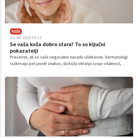
KOŽA
15. 06. 2026 03.13
Se vaša koža dobro stara? To so ključni
pokazatelji
Preverite, ali so vaše negovalne navade učinkovite. Dermatologi
razkrivajo pet jasnih znakov, da koža ohranja svojo vitalnost,
zdravje in naraven videz.