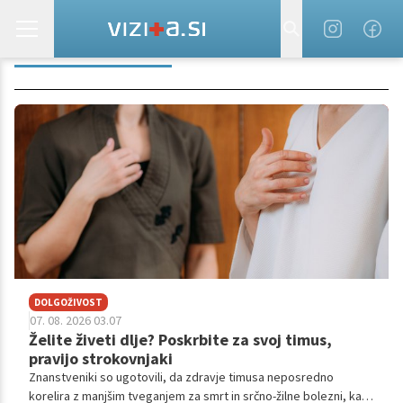
IMUNSKI SISTEM
DOLGOŽIVOST
07. 08. 2026 03.07
Želite živeti dlje? Poskrbite za svoj timus,
pravijo strokovnjaki
Znanstveniki so ugotovili, da zdravje timusa neposredno
korelira z manjšim tveganjem za smrt in srčno-žilne bolezni, kar