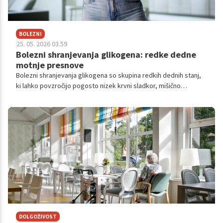
BOLEZNI
25. 05. 2026 03.59
Bolezni shranjevanja glikogena: redke dedne
motnje presnove
Bolezni shranjevanja glikogena so skupina redkih dednih stanj,
ki lahko povzročijo pogosto nizek krvni sladkor, mišično
oslabelost in poškodbe jeter.
DOLGOŽIVOST