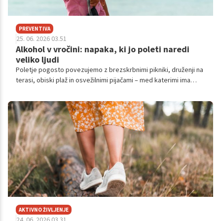
PREVENTIVA
25. 06. 2026 03.51
Alkohol v vročini: napaka, ki jo poleti naredi
veliko ljudi
Poletje pogosto povezujemo z brezskrbnimi pikniki, druženji na
terasi, obiski plaž in osvežilnimi pijačami – med katerimi ima
alkohol posebno mesto.
AKTIVNO ŽIVLJENJE
24. 06. 2026 03.31