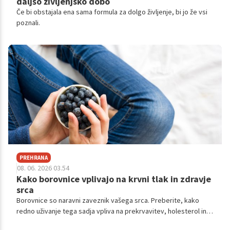
daljšo življenjsko dobo
Če bi obstajala ena sama formula za dolgo življenje, bi jo že vsi
poznali.
PREHRANA
08. 06. 2026 03.54
Kako borovnice vplivajo na krvni tlak in zdravje
srca
Borovnice so naravni zaveznik vašega srca. Preberite, kako
redno uživanje tega sadja vpliva na prekrvavitev, holesterol in
splošno vitalnost telesa.