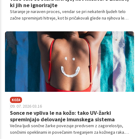
ki jih ne ignorirajte
Staranje je naraven proces, vendar se pri nekaterih ljudeh telo
začne spreminjati hitreje, kot bi pričakovali glede na njihova leta.
Prvi znaki niso vedno očitni, pogosto jih pripišemo stresu,
pomanjkanju spanja ali "normalnim letom".
KOŽA
09. 07. 2026 03.16
Sonce ne vpliva le na kožo: tako UV-žarki
spreminjajo delovanje imunskega sistema
Večina ljudi sončne žarke povezuje predvsem z zagorelostjo,
sončnimi opeklinami in povečanim tveganjem za kožnega raka.
Toda znanstveniki že dolgo vedo, da ultravijolični (UV) žarki ne