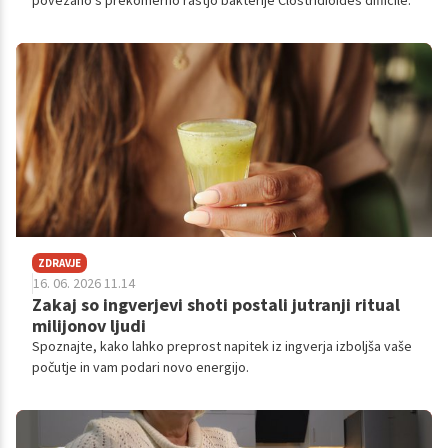
povezano s prekomerno rastjo bakterije Clostridioides difficile.
ZDRAVJE
16. 06. 2026 11.14
Zakaj so ingverjevi shoti postali jutranji ritual
milijonov ljudi
Spoznajte, kako lahko preprost napitek iz ingverja izboljša vaše
počutje in vam podari novo energijo.