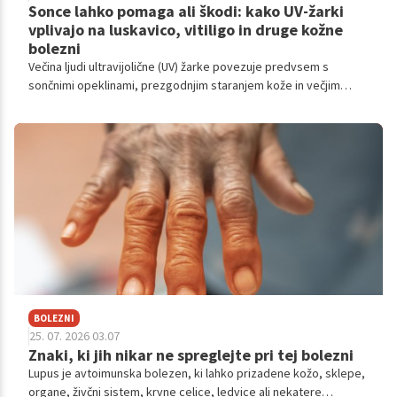
Sonce lahko pomaga ali škodi: kako UV-žarki
vplivajo na luskavico, vitiligo in druge kožne
bolezni
Večina ljudi ultravijolične (UV) žarke povezuje predvsem s
sončnimi opeklinami, prezgodnjim staranjem kože in večjim
tveganjem za kožnega raka. Toda pri nekaterih kroničnih kožnih
boleznih je zgodba precej bolj zapletena.
BOLEZNI
25. 07. 2026 03.07
Znaki, ki jih nikar ne spreglejte pri tej bolezni
Lupus je avtoimunska bolezen, ki lahko prizadene kožo, sklepe,
organe, živčni sistem, krvne celice, ledvice ali nekatere