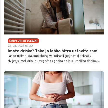
SIMPTOMI IN BOLEZNI
26. 05. 2026 03.30
Imate drisko? Tako jo lahko hitro ustavite sami
Lahko trdimo, da smo skoraj vsi odrasli ljudje vsaj enkrat v
življenju imeli drisko. Drugačna zgodba pa je s kronično drisko, ki
lahko bistveno vpliva na naše zdravje in splošno dobro počutje.