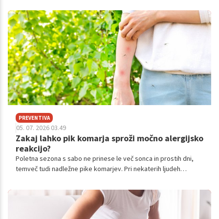
vplivajo le na kožo – vplivajo tudi na naš imunski sistem.
PREVENTIVA
05. 07. 2026 03.49
Zakaj lahko pik komarja sproži močno alergijsko
reakcijo?
Poletna sezona s sabo ne prinese le več sonca in prostih dni,
temveč tudi nadležne pike komarjev. Pri nekaterih ljudeh
ostanejo po pikih komaj vidni znaki, drugi pa se spopadajo z
velikimi, srbečimi in celo bolečimi rdečimi madeži.