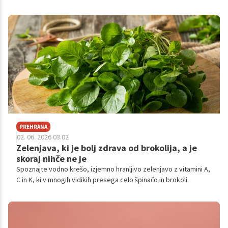
morate biti pozorni.
PREHRANA
02. 06. 2026 03.02
Zelenjava, ki je bolj zdrava od brokolija, a je
skoraj nihče ne je
Spoznajte vodno krešo, izjemno hranljivo zelenjavo z vitamini A,
C in K, ki v mnogih vidikih presega celo špinačo in brokoli.