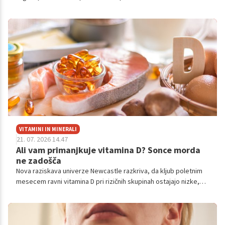
kombinacije telesnih sistemov. Večina primerov prizadene
ženske, čeprav se bolezen lahko pojavi tudi pri moških.
VITAMINI IN MINERALI
21. 07. 2026 14.47
Ali vam primanjkuje vitamina D? Sonce morda
ne zadošča
Nova raziskava univerze Newcastle razkriva, da kljub poletnim
mesecem ravni vitamina D pri rizičnih skupinah ostajajo nizke,
kar nakazuje na nujnost celoletnega dodajanja.