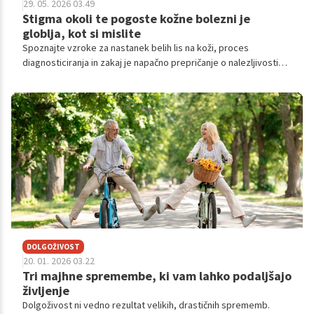
29. 05. 2026 03.49
Stigma okoli te pogoste kožne bolezni je
globlja, kot si mislite
Spoznajte vzroke za nastanek belih lis na koži, proces
diagnosticiranja in zakaj je napačno prepričanje o nalezljivosti
vitiliga le mit.
DOLGOŽIVOST
20. 01. 2026 03.22
Tri majhne spremembe, ki vam lahko podaljšajo
življenje
Dolgoživost ni vedno rezultat velikih, drastičnih sprememb.