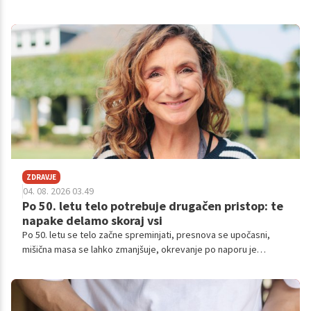
spreminja medicinski pogled nanj.
ZDRAVJE
04. 08. 2026 03.49
Po 50. letu telo potrebuje drugačen pristop: te
napake delamo skoraj vsi
Po 50. letu se telo začne spreminjati, presnova se upočasni,
mišična masa se lahko zmanjšuje, okrevanje po naporu je
počasnejše, spreminjajo pa se tudi potrebe po prehrani, gibanju
in spanju.