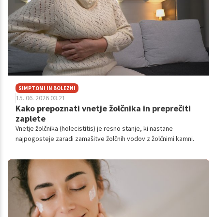
SIMPTOMI IN BOLEZNI
15. 06. 2026 03.21
Kako prepoznati vnetje žolčnika in preprečiti
zaplete
Vnetje žolčnika (holecistitis) je resno stanje, ki nastane
najpogosteje zaradi zamašitve žolčnih vodov z žolčnimi kamni.