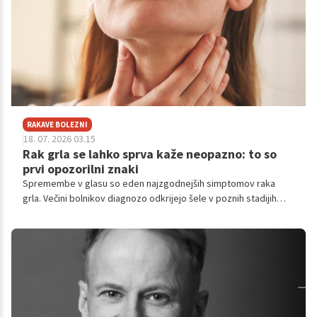
RAKAVE BOLEZNI
18. 07. 2026 03.15
Rak grla se lahko sprva kaže neopazno: to so
prvi opozorilni znaki
Spremembe v glasu so eden najzgodnejših simptomov raka
grla. Večini bolnikov diagnozo odkrijejo šele v poznih stadijih
bolezni, čeprav jim prav hripav glas že v začetnem stadiju pošilja
močno opozorilo, da z njihovimi glasilkami nekaj ni v redu.