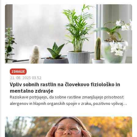
ZDRAVJE
21. 08. 2025 03.52
Vpliv sobnih rastlin na človekovo fiziološko in
mentalno zdravje
Raziskave potrjujejo, da sobne rastline zmanjšujejo prisotnost
alergenov in hlapnih organskih spojin v zraku, pozitivno vplivajo
na kognitivne funkcije in psihološko blagostanje posameznika
ter izboljšujejo tudi spanec in splošno zdravje.