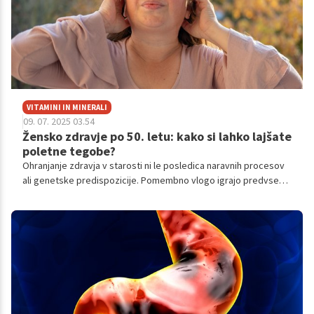
VITAMINI IN MINERALI
09. 07. 2025 03.54
Žensko zdravje po 50. letu: kako si lahko lajšate
poletne tegobe?
Ohranjanje zdravja v starosti ni le posledica naravnih procesov
ali genetske predispozicije. Pomembno vlogo igrajo predvsem
vsakodnevne navade, ki vplivajo na dolgoživost, splošno
počutje in kakovost življenja. Posebej pri ženskah po 50. letu
starosti pa lahko dosledno upoštevanje določenih priporočil še
dodatno in pomembno prispeva k izboljšanju fizičnega in
psihičnega stanja ter lajšanju simptomov menopavze.