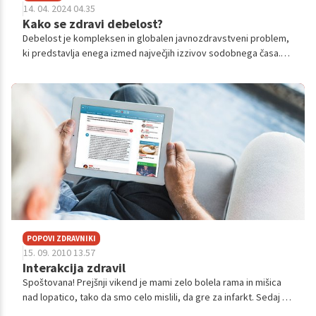
14. 04. 2024 04.35
Kako se zdravi debelost?
Debelost je kompleksen in globalen javnozdravstveni problem,
ki predstavlja enega izmed največjih izzivov sodobnega časa.
Spremembe v življenjskem slogu, prehranjevalnih navadah ter
okoljskih in genetskih dejavnikih so prispevale k dramatičnemu
porastu debelosti po vsem svetu. Njeni vzroki so tesno
povezani z življenjskim slogom in okoljem, medtem ko lahko
posledice segajo od kroničnih bolezni do socialnih in
ekonomskih izzivov.
POPOVI ZDRAVNIKI
15. 09. 2010 13.57
Interakcija zdravil
Spoštovana! Prejšnji vikend je mami zelo bolela rama in mišica
nad lopatico, tako da smo celo mislili, da gre za infarkt. Sedaj se
je že izkazalo, da gre za vnetje živca. Sem pa bil takrat v dilemi...