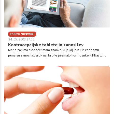
POPOVI ZDRAVNIKI
24. 05. 2003 17.50
Kontracepcijske tablete in zanositev
Mene zanima sledeče:imam znanko,ki je kljub KT in rednemu
jemanju zanosila.Vzrok naj bi bile premalo hormosnke KT!Naj tudi
dodam,daj je uporabljala Logest.Tudi sama uporabljam te
tablete,kako naj ugot...