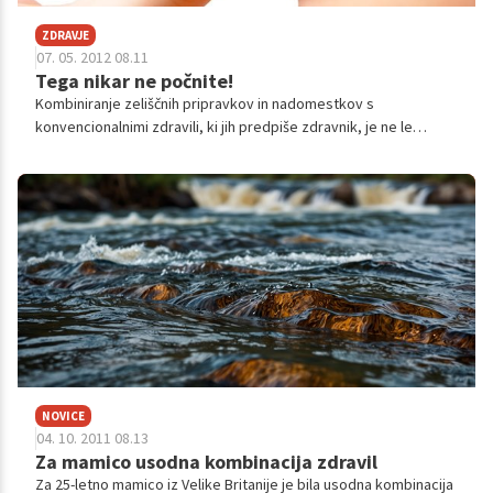
ZDRAVJE
07. 05. 2012 08.11
Tega nikar ne počnite!
Kombiniranje zeliščnih pripravkov in nadomestkov s
konvencionalnimi zdravili, ki jih predpiše zdravnik, je ne le
odsvetovano, temveč tudi izjemno nevarno, opozarjajo
strokovnjaki.
NOVICE
04. 10. 2011 08.13
Za mamico usodna kombinacija zdravil
Za 25-letno mamico iz Velike Britanije je bila usodna kombinacija