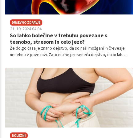
DUŠEVNO ZDRAVJE
21. 10. 2024 04.04
So lahko bolečine v trebuhu povezane s
tesnobo, stresom in celo jezo?
Že dolgo časa je znano dejstvo, da so naši možgani in črevesje
nenehno v povezavi. Zato niti ne preseneča dejstvo, da bi lahko
bili tesnoba, stres in celo čustvo, kot je jeza, povezani s
težavami v trebuhu, pa tudi obratno!
BOLEZNI