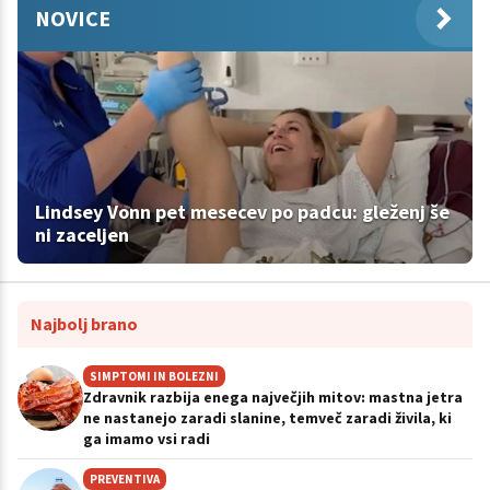
NOVICE
Lindsey Vonn pet mesecev po padcu: gleženj še
ni zaceljen
Najbolj brano
SIMPTOMI IN BOLEZNI
Zdravnik razbija enega največjih mitov: mastna jetra
ne nastanejo zaradi slanine, temveč zaradi živila, ki
ga imamo vsi radi
PREVENTIVA