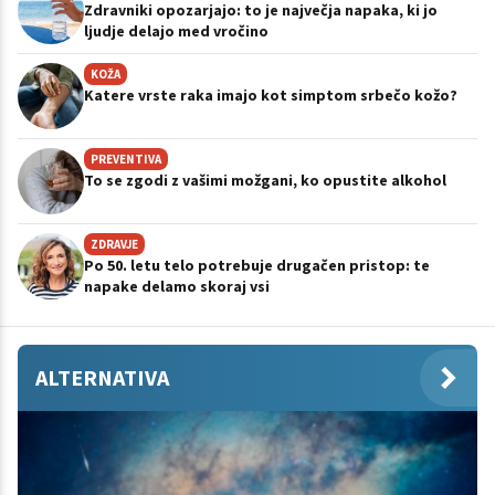
Zdravniki opozarjajo: to je največja napaka, ki jo
ljudje delajo med vročino
KOŽA
Katere vrste raka imajo kot simptom srbečo kožo?
PREVENTIVA
To se zgodi z vašimi možgani, ko opustite alkohol
ZDRAVJE
Po 50. letu telo potrebuje drugačen pristop: te
napake delamo skoraj vsi
ALTERNATIVA