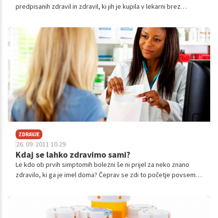
predpisanih zdravil in zdravil, ki jih je kupila v lekarni brez
recepta, za katera je menila, da ji bodo pomagala še hitreje
okrevati.
ZDRAVJE
26. 09. 2011 10.29
Kdaj se lahko zdravimo sami?
Le kdo ob prvih simptomih bolezni še ni prijel za neko znano
zdravilo, ki ga je imel doma? Čeprav se zdi to početje povsem
varno, zahteva veliko znanja in odgovornosti, saj sta
postavljanje diagnoze brez medicinskega znanja in izbira
primernega zdravila vse prej kot lahko delo.