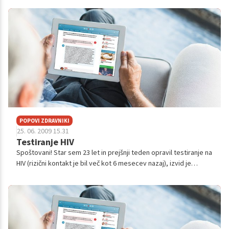
POPOVI ZDRAVNIKI
25. 06. 2009 15.31
Testiranje HIV
Spoštovani! Star sem 23 let in prejšnji teden opravil testiranje na
HIV (rizični kontakt je bil več kot 6 mesecev nazaj), izvid je
negativen. Bil sem zelo vesel, nato pa na internetu prebral, da
l...