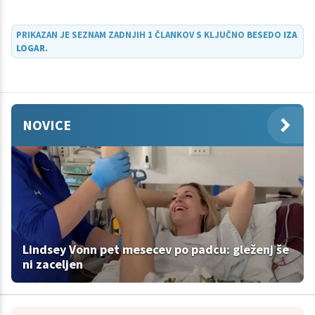
so primerni za začetnike, kakšni za tiste, ki so že navajeni
vadbe? Kako prilagoditi treninge glede na intenzivnost? O vsem
PRIKAZAN JE SEZNAM ZADNJIH 1 ČLANKOV S KLJUČNO BESEDO
IZA
tem se je voditeljica oddaje Nasmeh zdravju, Anja Markovič,
LOGAR
.
pogovarjala z osebno trenerko Izo Logar.
NOVICE
Lindsey Vonn pet mesecev po padcu: gleženj še
ni zaceljen