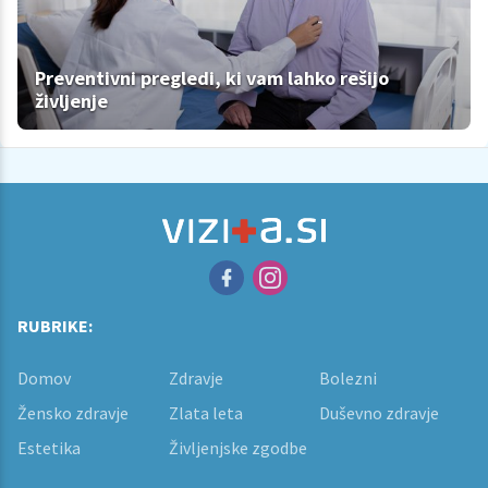
Preventivni pregledi, ki vam lahko rešijo
življenje
RUBRIKE:
Domov
Zdravje
Bolezni
Žensko zdravje
Zlata leta
Duševno zdravje
Estetika
Življenjske zgodbe