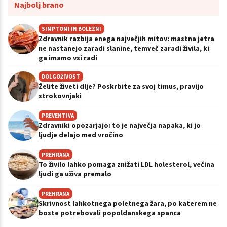
Najbolj brano
SIMPTOMI IN BOLEZNI
Zdravnik razbija enega največjih mitov: mastna jetra
ne nastanejo zaradi slanine, temveč zaradi živila, ki
ga imamo vsi radi
DOLGOŽIVOST
Želite živeti dlje? Poskrbite za svoj timus, pravijo
strokovnjaki
PREVENTIVA
Zdravniki opozarjajo: to je največja napaka, ki jo
ljudje delajo med vročino
PREHRANA
To živilo lahko pomaga znižati LDL holesterol, večina
ljudi ga uživa premalo
PREHRANA
Skrivnost lahkotnega poletnega žara, po katerem ne
boste potrebovali popoldanskega spanca