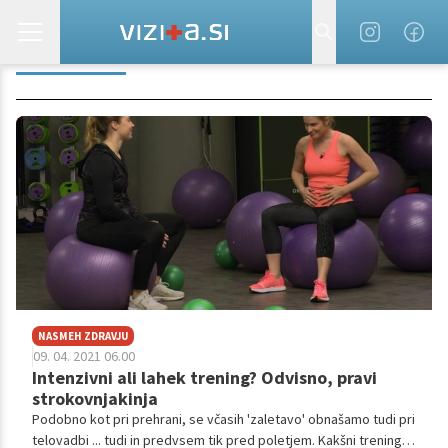
IZA LOGAR
NASMEH ZDRAVJU
09. 04. 2021 06.00
Intenzivni ali lahek trening? Odvisno, pravi
strokovnjakinja
Podobno kot pri prehrani, se včasih 'zaletavo' obnašamo tudi pri
telovadbi ... tudi in predvsem tik pred poletjem. Kakšni treningi