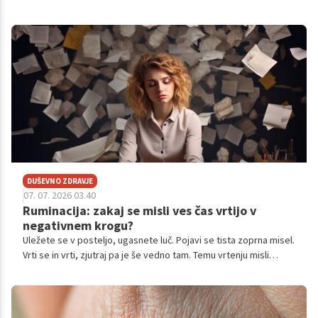
zavarujete svoje zdravje.
DUŠEVNO ZDRAVJE
07. 07. 2026 03.40
Ruminacija: zakaj se misli ves čas vrtijo v
negativnem krogu?
Uležete se v posteljo, ugasnete luč. Pojavi se tista zoprna misel.
Vrti se in vrti, zjutraj pa je še vedno tam. Temu vrtenju misli
stroka pravi ruminacija.