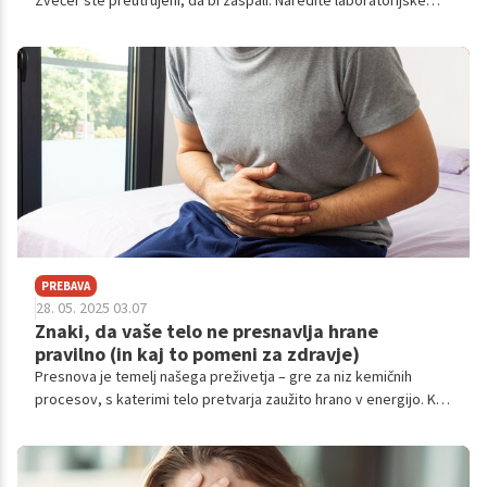
Zvečer ste preutrujeni, da bi zaspali. Naredite laboratorijske
preiskave, a zdravnik vam reče: "Vse je v redu." Kako je to
mogoče?
PREBAVA
28. 05. 2025 03.07
Znaki, da vaše telo ne presnavlja hrane
pravilno (in kaj to pomeni za zdravje)
Presnova je temelj našega preživetja – gre za niz kemičnih
procesov, s katerimi telo pretvarja zaužito hrano v energijo. Ko
ta proces deluje pravilno, se počutimo energični, prebava je
urejena, telesna teža stabilna, mišice se obnavljajo in imunski
sistem deluje brezhibno. A ko telo hrane ne presnavlja pravilno,