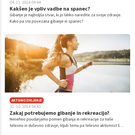
04. 11. 2024 04.44
Kakšen je vpliv vadbe na spanec?
Gibanje je najboljša stvar, ki jo lahko naredite za svoje zdravje.
Kako pa sta povezana gibanje in spanec?
AKTIVNO ŽIVLJENJE
31. 10. 2024 04.42
Zakaj potrebujemo gibanje in rekreacijo?
Nenehno poudarjamo pomen gibanja in rekreacije za naše
telesno in duševno zdravje, kljub temu pa telesno aktivnost še
vedno mnogo ljudi zanemarja. Poglejmo si, kaj pridobimo z