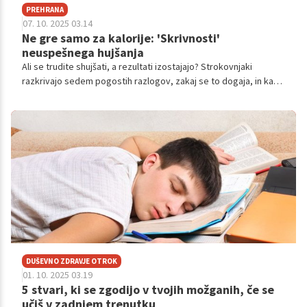
PREHRANA
07. 10. 2025 03.14
Ne gre samo za kalorije: 'Skrivnosti'
neuspešnega hujšanja
Ali se trudite shujšati, a rezultati izostajajo? Strokovnjaki
razkrivajo sedem pogostih razlogov, zakaj se to dogaja, in kako
prilagoditi svoj pristop k hujšanju za boljše rezultate.
DUŠEVNO ZDRAVJE OTROK
01. 10. 2025 03.19
5 stvari, ki se zgodijo v tvojih možganih, če se
učiš v zadnjem trenutku