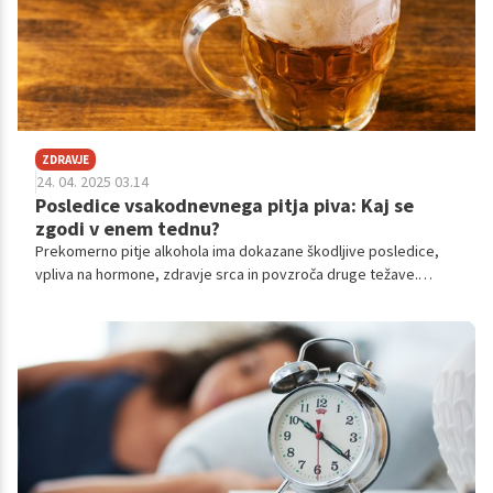
ZDRAVJE
24. 04. 2025 03.14
Posledice vsakodnevnega pitja piva: Kaj se
zgodi v enem tednu?
Prekomerno pitje alkohola ima dokazane škodljive posledice,
vpliva na hormone, zdravje srca in povzroča druge težave.
Avtorica je en teden pila pivo, kar je povzročilo spremembe v
apetitu, napihnjenost, utrujenosti in sproščenosti. Strokovnjaki
opozarjajo, da alkohol lahko vodi v zasvojenost.