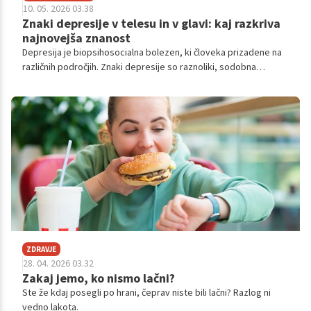
10. 05. 2026 03.38
Znaki depresije v telesu in v glavi: kaj razkriva
najnovejša znanost
Depresija je biopsihosocialna bolezen, ki človeka prizadene na
različnih področjih. Znaki depresije so raznoliki, sodobna
znanost pa jih je našla v praktično vseh telesnih sistemih, od
kortizola do mikrobov v črevesju in tega, kakšni vzorci se
pojavljajo v mislih.
ZDRAVJE
28. 04. 2026 03.32
Zakaj jemo, ko nismo lačni?
Ste že kdaj posegli po hrani, čeprav niste bili lačni? Razlog ni
vedno lakota.