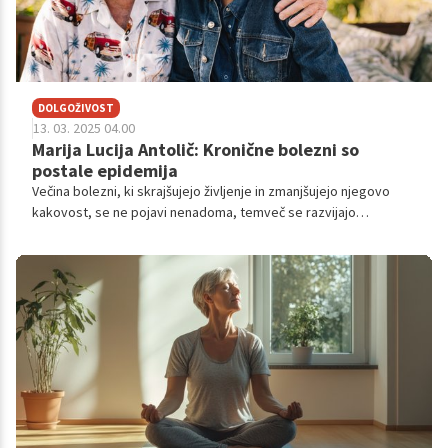
DOLGOŽIVOST
13. 03. 2025 04.00
Marija Lucija Antolič: Kronične bolezni so
postale epidemija
Večina bolezni, ki skrajšujejo življenje in zmanjšujejo njegovo
kakovost, se ne pojavi nenadoma, temveč se razvijajo
desetletja v ozadju, ne da bi jih pravočasno opazili. Srčno-žilne
bolezni, presnovne motnje, rak in demenca so pogosto
posledica dolgoročnih življenjskih navad, na katere bi lahko
vplivali že veliko prej. Kljub številnim znanstvenim dokazom o
pomenu preventive še vedno čakamo na prvi alarm, preden se
odločimo za spremembe. Zakaj je preventiva tako pogosto
spregledana in kako lahko spremenimo ta miselni vzorec?
Pogovarjala sem se z Marijo Lucijo Antolič, dr. med., spec.
medicine dela, prometa in športa, ki v in pri svojem delu glavni
poudarek daje dolgoživosti in preventivi, ki je ključnega
pomena.