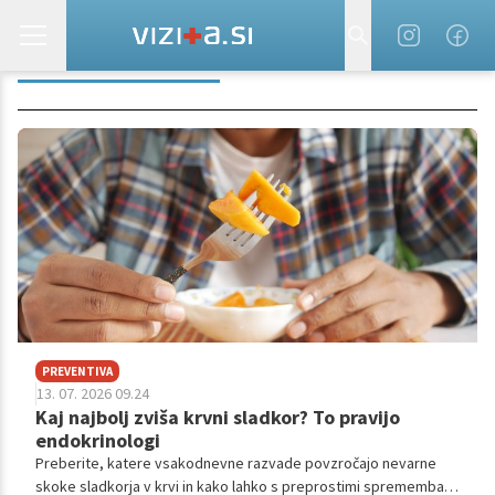
KAJ JE KORTIZOL
PREVENTIVA
13. 07. 2026 09.24
Kaj najbolj zviša krvni sladkor? To pravijo
endokrinologi
Preberite, katere vsakodnevne razvade povzročajo nevarne
skoke sladkorja v krvi in kako lahko s preprostimi spremembami