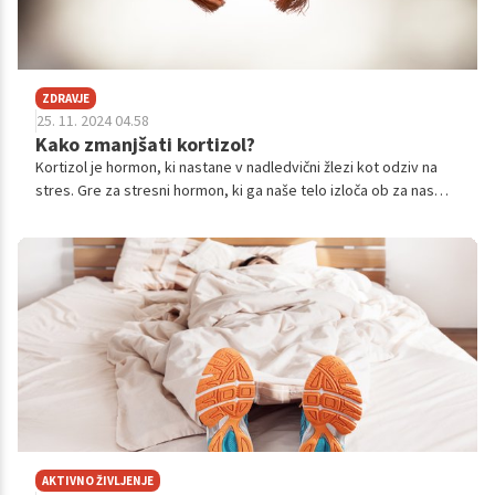
ZDRAVJE
25. 11. 2024 04.58
Kako zmanjšati kortizol?
Kortizol je hormon, ki nastane v nadledvični žlezi kot odziv na
stres. Gre za stresni hormon, ki ga naše telo izloča ob za nas
stresnih situacijah. Kortizol povzroči povišanje krvnega tlaka in
sladkorja. Velja za nekaj negativnega za naše zdravje, a moramo
poudariti, da je kortizol tudi ključnega pomena za uravnavanje
vnetij, boj proti okužbam in pomoč našemu telesu pri soočanju s
stresorji iz okolja. Zato ne, v svoji osnovi ni (zgolj) slab.
AKTIVNO ŽIVLJENJE