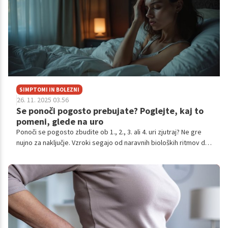
SIMPTOMI IN BOLEZNI
26. 11. 2025 03.56
Se ponoči pogosto prebujate? Poglejte, kaj to
pomeni, glede na uro
Ponoči se pogosto zbudite ob 1., 2., 3. ali 4. uri zjutraj? Ne gre
nujno za naključje. Vzroki segajo od naravnih bioloških ritmov do
stresa, hormonskih nihanj in celo kroničnih motenj spanja.