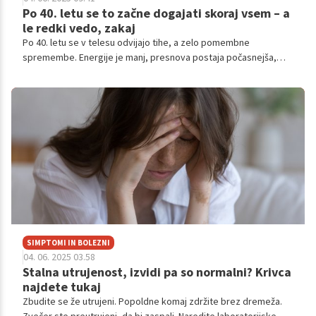
Po 40. letu se to začne dogajati skoraj vsem – a
le redki vedo, zakaj
Po 40. letu se v telesu odvijajo tihe, a zelo pomembne
spremembe. Energije je manj, presnova postaja počasnejša,
spanje se krajša, razpoloženje niha, kilogrami pa se nabirajo
kljub enaki prehrani.
SIMPTOMI IN BOLEZNI
04. 06. 2025 03.58
Stalna utrujenost, izvidi pa so normalni? Krivca
najdete tukaj
Zbudite se že utrujeni. Popoldne komaj zdržite brez dremeža.