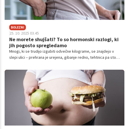
BOLEZNI
25. 10. 2025 03.45
Ne morete shujšati? To so hormonski razlogi, ki
jih pogosto spregledamo
Mnogi, ki se trudijo izgubiti odvečne kilograme, se znajdejo v
slepi ulici – prehrana je urejena, gibanje redno, tehtnica pa stoji.
V takih primerih se pogosto pozabi na enega ključnih
dejavnikov, ki lahko močno vplivajo na presnovo in telesno težo:
hormone. Hormonsko neravnovesje je pogost, a pogosto
spregledan razlog, zakaj hujšanje kljub trudu ne gre nikamor.