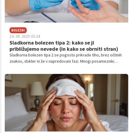
BOLEZNI
16. 05. 2025 03.24
Sladkorna bolezen tipa 2: kako se ji
približujemo nevede (in kako se obrniti stran)
Sladkorna bolezen tipa 2 se pogosto prikrade tiho, brez očitnih
znakov, dokler ni že v napredovani fazi. Mnogi posamezniki
desetletja živijo v stanju prediabetesa, ne da bi vedeli, da je
njihovo telo v stanju kroničnega neravnovesja.