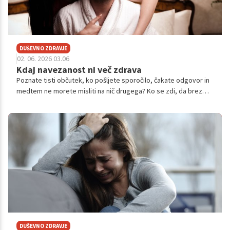
DUŠEVNO ZDRAVJE
02. 06. 2026 03.06
Kdaj navezanost ni več zdrava
Poznate tisti občutek, ko pošljete sporočilo, čakate odgovor in
medtem ne morete misliti na nič drugega? Ko se zdi, da brez
določene osebe preprosto ne morete funkcionirati?
DUŠEVNO ZDRAVJE