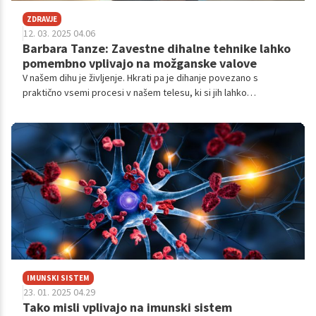
ZDRAVJE
12. 03. 2025 04.06
Barbara Tanze: Zavestne dihalne tehnike lahko
pomembno vplivajo na možganske valove
V našem dihu je življenje. Hkrati pa je dihanje povezano s
praktično vsemi procesi v našem telesu, ki si jih lahko
zamislimo, jih poznamo ali ne. Navsezadnje pa dihanje vpliva tudi
in predvsem na naš simpatični in parasimpatični živčni sistem.
Slednja sta pomembna pri obvladovanju stresa, za katerega se
zdi, da ga je v zadnjem času vedno več. O tem, kako dihanje
vpliva na naše soočanje s stresom, kako slednji vpliva na naše
telo, kako lahko bolj zavestno dihamo in zakaj je dih naš največji
dar, sem se pogovarjala z Barbaro Tanze, M.A. vokalno
pedagoginjo, diplomantko Akademije za manualno terapijo,
oromiofunkcionalno terapevtko in cert. Breath Science
Practitioner.
IMUNSKI SISTEM
23. 01. 2025 04.29
Tako misli vplivajo na imunski sistem