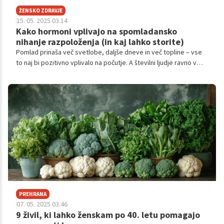
ŽENSKO ZDRAVJE
15. 05. 2025 03.14
Kako hormoni vplivajo na spomladansko
nihanje razpoloženja (in kaj lahko storite)
Pomlad prinaša več svetlobe, daljše dneve in več topline – vse
to naj bi pozitivno vplivalo na počutje. A številni ljudje ravno v
tem času doživljajo nihanja razpoloženja, anksioznost, povečano
razdražljivost ali celo občutke žalosti.
PREHRANA
07. 05. 2025 03.46
9 živil, ki lahko ženskam po 40. letu pomagajo