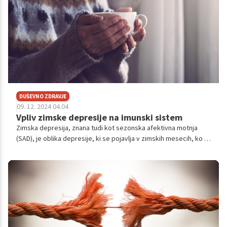
povzroči negativne posledice za naše telo in um.
DUŠEVNO ZDRAVJE
09. 12. 2024 04.04
Vpliv zimske depresije na imunski sistem
Zimska depresija, znana tudi kot sezonska afektivna motnja
(SAD), je oblika depresije, ki se pojavlja v zimskih mesecih, ko je
manj sončne svetlobe in se dnevi skrajšajo. Ta oblika duševne
motnje ne vpliva le na razpoloženje in energijo, ampak ima tudi
pomembne posledice za naše telo, zlasti za imunski sistem.
Razumevanje teh povezav je ključno za ohranjanje zdravja v
hladnejših mesecih.