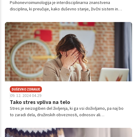
Psihonevroimunologija je interdisciplinarna znanstvena
disciplina, ki preučuje, kako duševno stanje, živčni sistem in
imunski sistem medsebojno vplivajo in tvorijo kompleksne
povezave, ki vplivajo na naše zdravje.
DUŠEVNO ZDRAVJE
09. 12. 2024 04.29
Tako stres vpliva na telo
Stres je neizogiben del življenja, ki ga vsi doživljamo, pa naj bo
to zaradi dela, družinskih obveznosti, odnosov ali
nepričakovanih življenjskih situacij. Čeprav je stres v nekaterih
primerih lahko pozitiven in nas spodbudi k reševanju težav ali
doseganju ciljev, dolgotrajna izpostavljenost stresu lahko