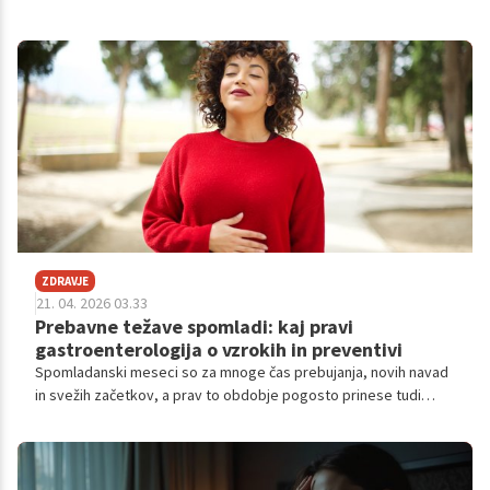
ZDRAVJE
21. 04. 2026 03.33
Prebavne težave spomladi: kaj pravi
gastroenterologija o vzrokih in preventivi
Spomladanski meseci so za mnoge čas prebujanja, novih navad
in svežih začetkov, a prav to obdobje pogosto prinese tudi
nepričakovane prebavne težave.