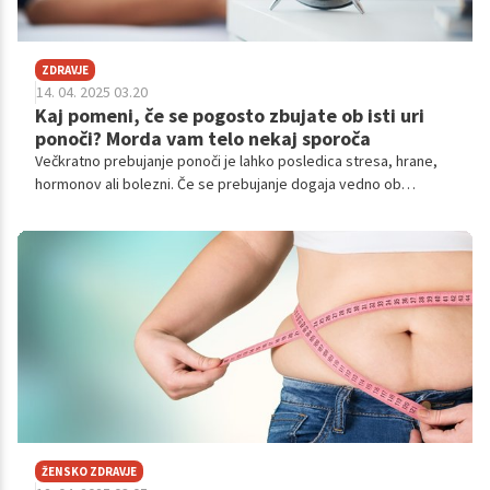
ZDRAVJE
14. 04. 2025 03.20
Kaj pomeni, če se pogosto zbujate ob isti uri
ponoči? Morda vam telo nekaj sporoča
Večkratno prebujanje ponoči je lahko posledica stresa, hrane,
hormonov ali bolezni. Če se prebujanje dogaja vedno ob
približno isti uri – recimo med drugo in tretjo zjutraj – in to več
noči zapored, gre lahko za nekaj več kot običajno nespečnost.
ŽENSKO ZDRAVJE