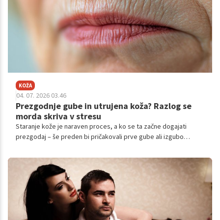
KOŽA
04. 07. 2026 03.46
Prezgodnje gube in utrujena koža? Razlog se
morda skriva v stresu
Staranje kože je naraven proces, a ko se ta začne dogajati
prezgodaj – še preden bi pričakovali prve gube ali izgubo
elastičnosti – se pogosto sprašujemo, kaj je šlo narobe.