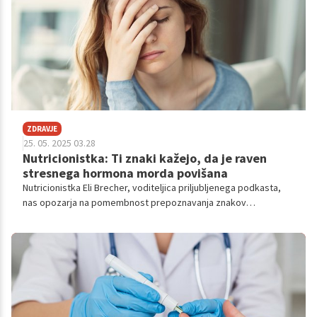
se začnejo kazati številni subtilni, a pomembni opozorilni znaki,
ki jih pogosto spregledamo.
ZDRAVJE
25. 05. 2025 03.28
Nutricionistka: Ti znaki kažejo, da je raven
stresnega hormona morda povišana
Nutricionistka Eli Brecher, voditeljica priljubljenega podkasta,
nas opozarja na pomembnost prepoznavanja znakov
povišanega kortizola, hormona, ki ga naše telo sprošča kot
odgovor na stres.