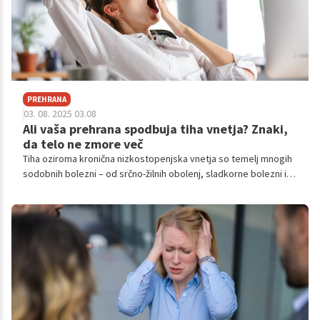
PREHRANA
03. 08. 2025 03.08
Ali vaša prehrana spodbuja tiha vnetja? Znaki,
da telo ne zmore več
Tiha oziroma kronična nizkostopenjska vnetja so temelj mnogih
sodobnih bolezni – od srčno-žilnih obolenj, sladkorne bolezni in
Alzheimerjeve bolezni, do raka in avtoimunskih motenj.