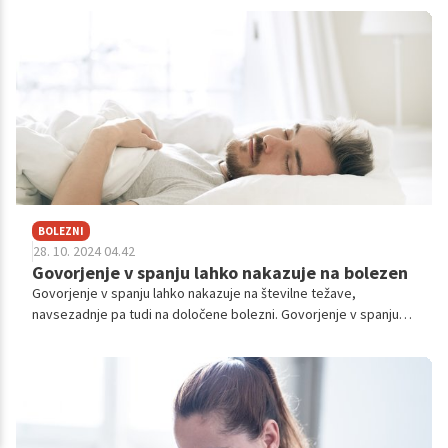
gibanjem in zakaj je pomembno.
BOLEZNI
28. 10. 2024 04.42
Govorjenje v spanju lahko nakazuje na bolezen
Govorjenje v spanju lahko nakazuje na številne težave,
navsezadnje pa tudi na določene bolezni. Govorjenje v spanju
se strokovno imenuje somnilokvija in je največkrat neškodljivo,
lahko pa je znak zdravstvenih težav.