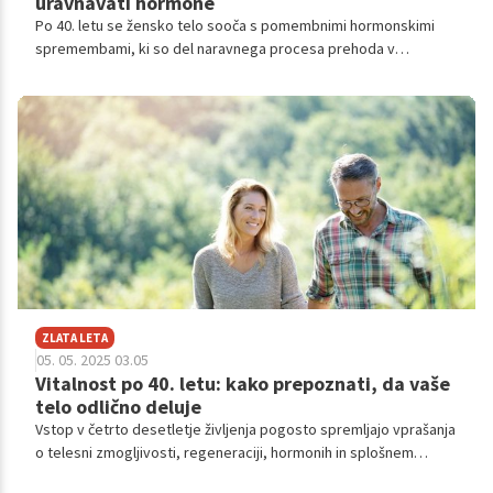
uravnavati hormone
Po 40. letu se žensko telo sooča s pomembnimi hormonskimi
spremembami, ki so del naravnega procesa prehoda v
perimenopavzo in menopavzo.
ZLATA LETA
05. 05. 2025 03.05
Vitalnost po 40. letu: kako prepoznati, da vaše
telo odlično deluje
Vstop v četrto desetletje življenja pogosto spremljajo vprašanja
o telesni zmogljivosti, regeneraciji, hormonih in splošnem
zdravju. Vendar je vitalnost po 40. letu povsem dosegljiva – in