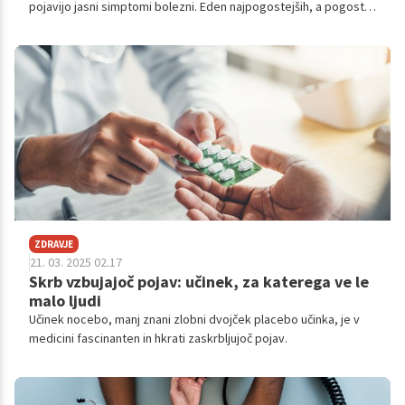
pojavijo jasni simptomi bolezni. Eden najpogostejših, a pogosto
spregledanih vzrokov za slabo počutje, utrujenost in počasno
presnovo je t. i. tiho ali kronično vnetje.
ZDRAVJE
21. 03. 2025 02.17
Skrb vzbujajoč pojav: učinek, za katerega ve le
malo ljudi
Učinek nocebo, manj znani zlobni dvojček placebo učinka, je v
medicini fascinanten in hkrati zaskrbljujoč pojav.