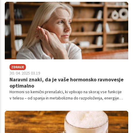
mnogi prav v tem obdobju dosežejo največjo fizično in psihično
moč. Kot poudarja WebMD, je ključno razumeti, kateri znaki
kažejo, da telo še vedno deluje optimalno, in jih prepoznati kot
potrditev, da ste na pravi poti.
ZDRAVJE
30. 04. 2025 03.19
Naravni znaki, da je vaše hormonsko ravnovesje
optimalno
Hormoni so kemični prenašalci, ki vplivajo na skoraj vse funkcije
v telesu – od spanja in metabolizma do razpoloženja, energije in
plodnosti. Hormonsko ravnovesje pomeni, da telo proizvaja
prave količine hormonov ob pravem času in v pravi kombinaciji.
Čeprav se o hormonskem neravnovesju veliko govori, je prav
tako pomembno prepoznati znake, da je sistem v ravnovesju in
deluje optimalno.