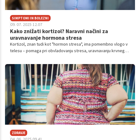
SIMPTOMI IN BOLEZNI
09. 07. 2025 12.07
Kako znižati kortizol? Naravni načini za
uravnavanje hormona stresa
Kortizol, znan tudi kot "hormon stresa", ima pomembno vlogo v
telesu – pomaga pri obvladovanju stresa, uravnavanju krvnega
sladkorja in presnove ter vpliva na krvni tlak in imunski sistem.
ZDRAVJE
04. 06. 2025 09.41