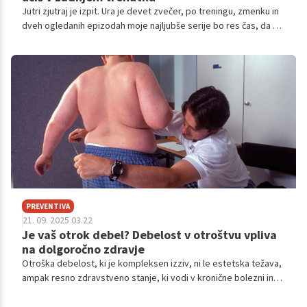
Jutri zjutraj je izpit. Ura je devet zvečer, po treningu, zmenku in
dveh ogledanih epizodah moje najljubše serije bo res čas, da se
spravim k učenju.
PREVENTIVA
21. 09. 2025 03.22
Je vaš otrok debel? Debelost v otroštvu vpliva
na dolgoročno zdravje
Otroška debelost, ki je kompleksen izziv, ni le estetska težava,
ampak resno zdravstveno stanje, ki vodi v kronične bolezni in
duševne stiske. Njen boj zahteva celosten družinski pristop, ki
zajema prehrano, aktivnost in spopadanje s stresom.