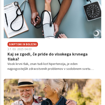
SIMPTOMI IN BOLEZNI
17. 03. 2025 04.03
Kaj se zgodi, če pride do visokega krvnega
tlaka?
Visok krvni tlak, znan tudi kot hipertenzija, je eden
najpogostejših zdravstvenih problemov v sodobnem svetu.
Čeprav pogosto nima očitnih simptomov, lahko vodi do resnih
zdravstvenih težav, kot so bolezni srca, kap, ledvične bolezni in
drugi zapleti. Razumevanje vzrokov za visok krvni tlak in
sprejemanje ukrepov za njegovo preprečevanje sta ključna za
ohranjanje zdravega srca in ožilja.