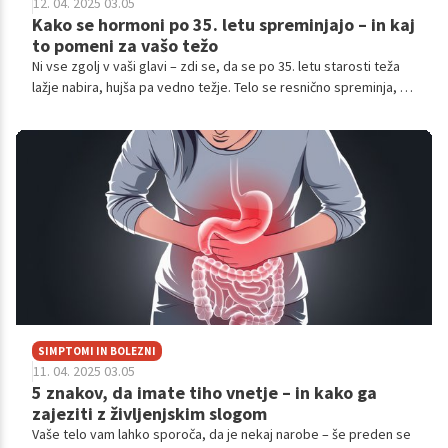
12. 04. 2025 03.05
Kako se hormoni po 35. letu spreminjajo – in kaj
to pomeni za vašo težo
Ni vse zgolj v vaši glavi – zdi se, da se po 35. letu starosti teža
lažje nabira, hujša pa vedno težje. Telo se resnično spreminja, še
posebej na hormonski ravni.
SIMPTOMI IN BOLEZNI
11. 04. 2025 03.05
5 znakov, da imate tiho vnetje – in kako ga
zajeziti z življenjskim slogom
Vaše telo vam lahko sporoča, da je nekaj narobe – še preden se