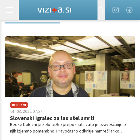
KLARA KLANČAR
BOLEZNI
01. 03. 2012 07.57
Slovenski igralec za las ušel smrti
Redke bolezni je zelo težko prepoznati, zato je ozaveščanje o
njih izjemno pomembno. Pravočasno odkritje namreč lahko
prepreči marsikateri življenjsko ogrožajoč zaplet. Z eno redkih