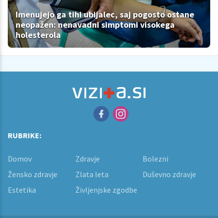
Imenujejo ga tihi ubijalec, saj pogosto ostane
neopažen: nenavadni simptomi visokega
holesterola
RUBRIKE:
Domov
Zdravje
Bolezni
Žensko zdravje
Zlata leta
Duševno zdravje
Estetika
Življenjske zgodbe