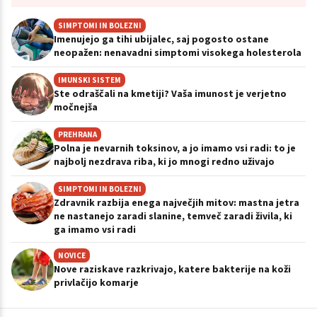
SIMPTOMI IN BOLEZNI
Imenujejo ga tihi ubijalec, saj pogosto ostane
neopažen: nenavadni simptomi visokega holesterola
IMUNSKI SISTEM
Ste odraščali na kmetiji? Vaša imunost je verjetno
močnejša
PREHRANA
Polna je nevarnih toksinov, a jo imamo vsi radi: to je
najbolj nezdrava riba, ki jo mnogi redno uživajo
SIMPTOMI IN BOLEZNI
Zdravnik razbija enega največjih mitov: mastna jetra
ne nastanejo zaradi slanine, temveč zaradi živila, ki
ga imamo vsi radi
NOVICE
Nove raziskave razkrivajo, katere bakterije na koži
privlačijo komarje