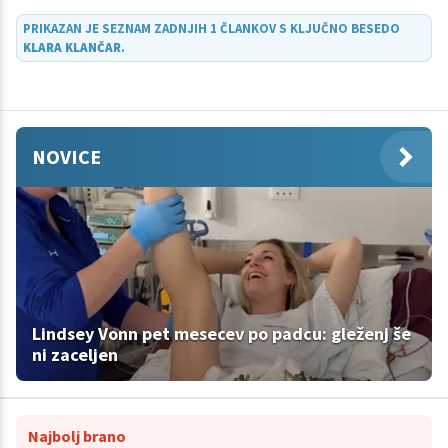
bolezni, pljučno hipertenzijo, za katero pri nas trpi okoli 100
PRIKAZAN JE SEZNAM ZADNJIH 1 ČLANKOV S KLJUČNO BESEDO
ljudi, se bori tudi slovenski igralec Maks Soršak, ki je za las ušel
KLARA KLANČAR
.
smrti.
NOVICE
Lindsey Vonn pet mesecev po padcu: gleženj še
ni zaceljen
Najbolj brano