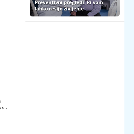
Preventivni pregledi, ki vam
lahko rešijo življenje
o
u od