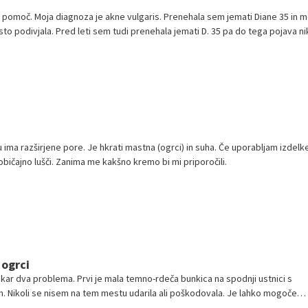
a pomoč. Moja diagnoza je akne vulgaris. Prenehala sem jemati Diane 35 in m
sto podivjala. Pred leti sem tudi prenehala jemati D. 35 pa do tega pojava nik
ima razširjene pore. Je hkrati mastna (ogrci) in suha. Če uporabljam izdelk
bičajno lušči. Zanima me kakšno kremo bi mi priporočili.
ogrci
 kar dva problema. Prvi je mala temno-rdeča bunkica na spodnji ustnici s
 Nikoli se nisem na tem mestu udarila ali poškodovala. Je lahko mogoče
...