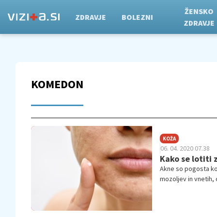
ŽENSKO
ZDRAVJE
BOLEZNI
ZDRAVJE
KOMEDON
KOŽA
06. 04. 2020 07.38
Kako se lotiti 
Akne so pogosta kož
mozoljev in vnetih, 
hormonov, loja in ba