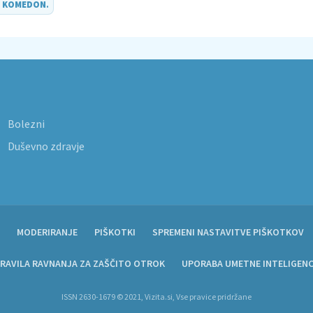
O
KOMEDON
.
Bolezni
Duševno zdravje
MODERIRANJE
PIŠKOTKI
SPREMENI NASTAVITVE PIŠKOTKOV
RAVILA RAVNANJA ZA ZAŠČITO OTROK
UPORABA UMETNE INTELIGEN
ISSN 2630-1679 © 2021, Vizita.si, Vse pravice pridržane