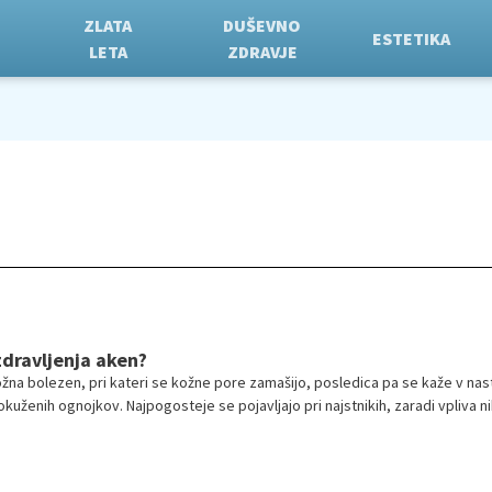
ZLATA
DUŠEVNO
ESTETIKA
LETA
ZDRAVJE
zdravljenja aken?
na bolezen, pri kateri se kožne pore zamašijo, posledica pa se kaže v nas
okuženih ognojkov. Najpogosteje se pojavljajo pri najstnikih, zaradi vpliva n
kterij na koži.