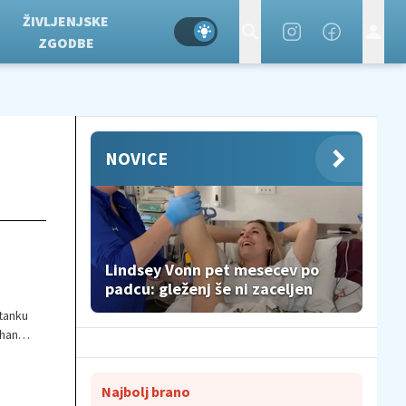
ŽIVLJENJSKE
ZGODBE
NOVICE
Lindsey Vonn pet mesecev po
padcu: gleženj še ni zaceljen
tanku
ihanja
Najbolj brano