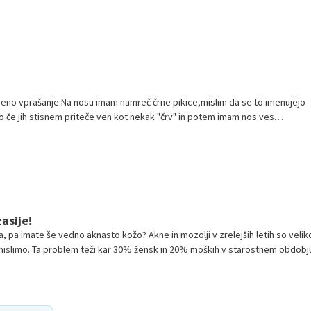
eno vprašanje.Na nosu imam namreč črne pikice,mislim da se to imenujejo
o če jih stisnem priteče ven kot nekak "črv" in potem imam nos ves
i o...
asije!
a, pa imate še vedno aknasto kožo? Akne in mozolji v zrelejših letih so velik
mislimo. Ta problem teži kar 30% žensk in 20% moških v starostnem obdobj