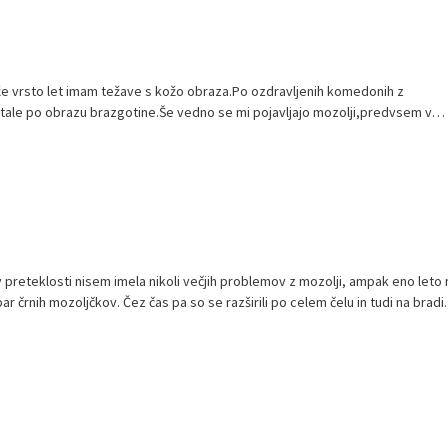
 že vrsto let imam težave s kožo obraza.Po ozdravljenih komedonih z
ale po obrazu brazgotine.Še vedno se mi pojavljajo mozolji,predvsem v
loč...
v preteklosti nisem imela nikoli večjih problemov z mozolji, ampak eno leto 
ar črnih mozoljčkov. Čez čas pa so se razširili po celem čelu in tudi na bradi..