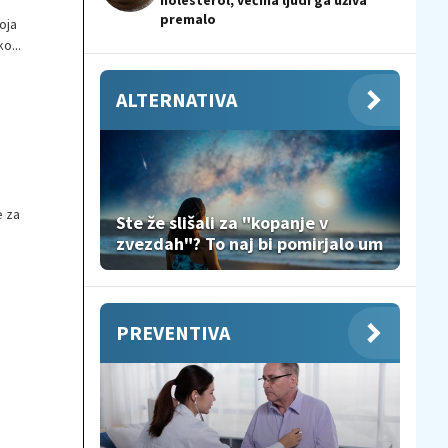
holesterol, večina ljudi ga uživa
premalo
oja
o...
ALTERNATIVA
e za
Ste že slišali za "kopanje v
zvezdah"? To naj bi pomirjalo um
PREVENTIVA