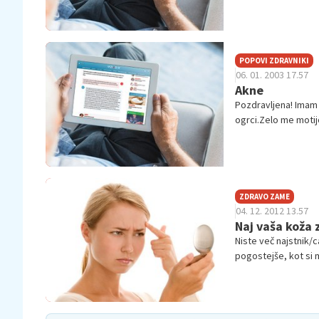
POPOVI ZDRAVNIKI
06. 01. 2003 17.57
Akne
Pozdravljena! Imam 
ogrci.Zelo me motij
rdeč.Zamenima me al
ZDRAVO ZAME
04. 12. 2012 13.57
Naj vaša koža z
Niste več najstnik/c
pogostejše, kot si 
20 do 60 let.