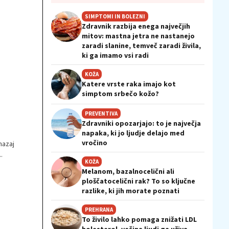
SIMPTOMI IN BOLEZNI
Zdravnik razbija enega največjih
mitov: mastna jetra ne nastanejo
zaradi slanine, temveč zaradi živila,
ki ga imamo vsi radi
KOŽA
Katere vrste raka imajo kot
simptom srbečo kožo?
PREVENTIVA
Zdravniki opozarjajo: to je največja
napaka, ki jo ljudje delajo med
vročino
nazaj
.
KOŽA
Melanom, bazalnocelični ali
ploščatocelični rak? To so ključne
razlike, ki jih morate poznati
PREHRANA
To živilo lahko pomaga znižati LDL