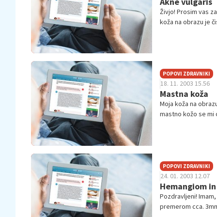
Akne vulgaris
Živjo! Prosim vas z
koža na obrazu je či
POPOVI ZDRAVNIKI
18. 11. 2003 15.56
Mastna koža
Moja koža na obrazu 
mastno kožo se mi o
POPOVI ZDRAVNIKI
24. 01. 2003 12.07
Hemangiom in 
Pozdravljeni! Imam,
premerom cca. 3mm.
znamenje? Drugi pro