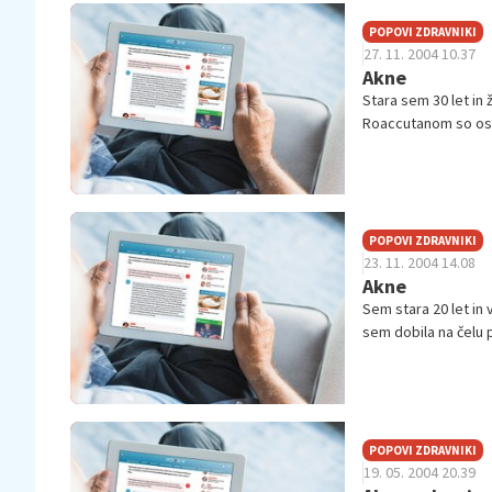
POPOVI ZDRAVNIKI
27. 11. 2004 10.37
Akne
Stara sem 30 let in
Roaccutanom so ost
področju čeljusti. Od
POPOVI ZDRAVNIKI
23. 11. 2004 14.08
Akne
Sem stara 20 let in 
sem dobila na čelu p
POPOVI ZDRAVNIKI
19. 05. 2004 20.39