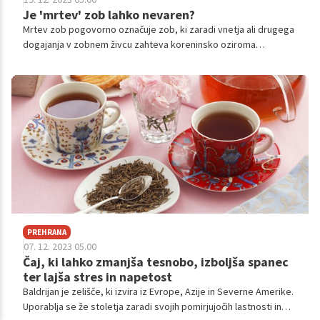
Je 'mrtev' zob lahko nevaren?
Mrtev zob pogovorno označuje zob, ki zaradi vnetja ali drugega
dogajanja v zobnem živcu zahteva koreninsko oziroma
endodontsko zdravljenje. To je postopek, ki se uporablja za
ohranitev zob, kjer je živec zaradi napredovalega kariesa
nepovratno vnet ali je celo že odmrl.
PREHRANA
07. 12. 2023 05.00
Čaj, ki lahko zmanjša tesnobo, izboljša spanec
ter lajša stres in napetost
Baldrijan je zelišče, ki izvira iz Evrope, Azije in Severne Amerike.
Uporablja se že stoletja zaradi svojih pomirjujočih lastnosti in