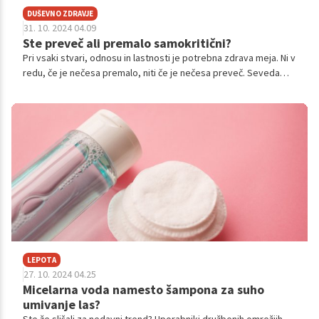
DUŠEVNO ZDRAVJE
31. 10. 2024 04.09
Ste preveč ali premalo samokritični?
Pri vsaki stvari, odnosu in lastnosti je potrebna zdrava meja. Ni v
redu, če je nečesa premalo, niti če je nečesa preveč. Seveda
enako velja za samokritičnost. Poglejmo si, kaj se zgodi, če je je
premalo oz. preveč.
LEPOTA
27. 10. 2024 04.25
Micelarna voda namesto šampona za suho
umivanje las?