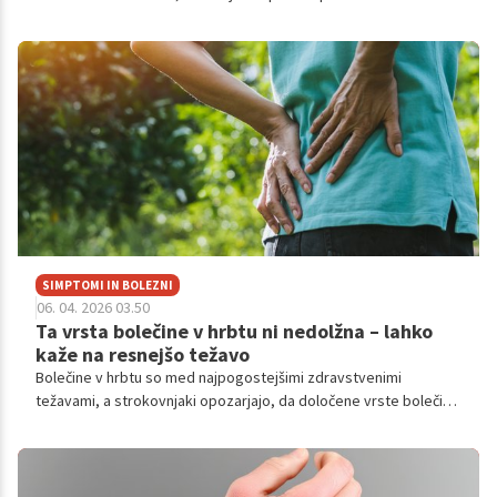
skupinah ljudi privede do neželenih fizioloških odzivov.
SIMPTOMI IN BOLEZNI
06. 04. 2026 03.50
Ta vrsta bolečine v hrbtu ni nedolžna – lahko
kaže na resnejšo težavo
Bolečine v hrbtu so med najpogostejšimi zdravstvenimi
težavami, a strokovnjaki opozarjajo, da določene vrste bolečine
nikakor niso 'običajne'.