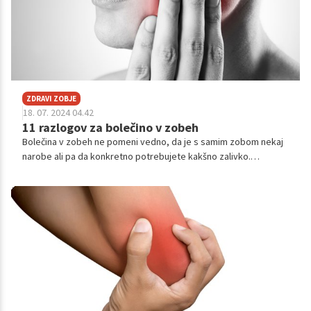
ZDRAVI ZOBJE
18. 07. 2024 04.42
11 razlogov za bolečino v zobeh
Bolečina v zobeh ne pomeni vedno, da je s samim zobom nekaj
narobe ali pa da konkretno potrebujete kakšno zalivko.
Poglejmo si najpogostejše razloge za bolečino v zobeh.