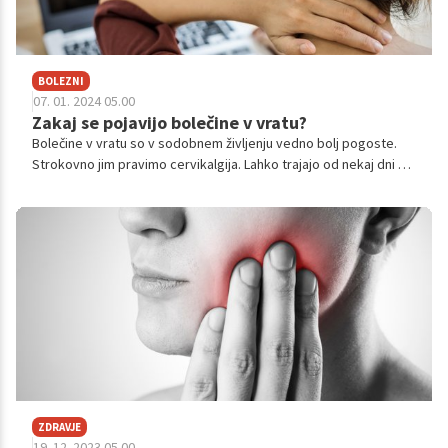
BOLEZNI
07. 01. 2024 05.00
Zakaj se pojavijo bolečine v vratu?
Bolečine v vratu so v sodobnem življenju vedno bolj pogoste.
Strokovno jim pravimo cervikalgija. Lahko trajajo od nekaj dni do
nekaj let, odvisno od vzroka. Najpogostejši vzroki so fizična
obremenitev, slaba drža, duševni stres, osteoartritis, spinalna
stenoza, hernija diska in druga zdravstvena stanja.
ZDRAVJE
19. 12. 2023 05.00