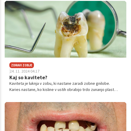
vnetnih znakov. Predstavljamo razlike med suhim in
produktivnim kašljem ter razkrivamo metode zdravljenja.
ZDRAVI ZOBJE
24. 11. 2024 04.17
Kaj so kavitete?
Kaviteta je luknja v zobu, ki nastane zaradi zobne gnilobe.
Karies nastane, ko kisline v ustih obrabijo trdo zunanjo plast
zoba (sklenino). Vsak lahko dobi karies. Ustrezna ustna higiena
in redno čiščenje zob pa vsekakor lahko preprečita nastanek
kariesa.