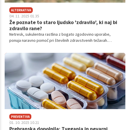
ALTERNATIVA
04. 11. 2025 01.35
Že poznate to staro ljudsko 'zdravilo', ki naj bi
zdravilo rane?
Netresk, sukulentna rastlina z bogato zgodovino uporabe,
ponuja naravno pomoč pri številnih zdravstvenih težavah.
Učinkovit je pri zdravljenju kožnih bolezni, podobno kot aloe
vera, ter predstavlja prvo pomoč pri opeklinah in pikih. Njegova
protivnetna in antiseptična svojstva blažijo bolečine.
PREVENTIVA
01. 10. 2025 10.21
Prehranska dopolnila: Tveganja in nevarni