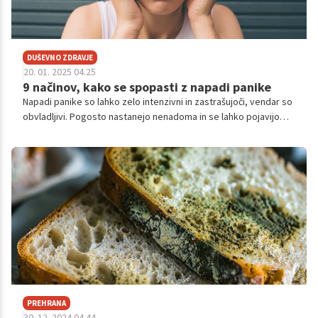
DUŠEVNO ZDRAVJE
20. 01. 2025 04.25
9 načinov, kako se spopasti z napadi panike
Napadi panike so lahko zelo intenzivni in zastrašujoči, vendar so
obvladljivi. Pogosto nastanejo nenadoma in se lahko pojavijo
brez jasnega razloga, vendar to ne pomeni, da so nezdravljivi.
Poznavanje tehnik, ki vam lahko pomagajo obvladovati
simptome napadov panike, je pomembno za zmanjšanje njihove
pogostosti in resnosti.
PREHRANA
30. 12. 2024 04.44