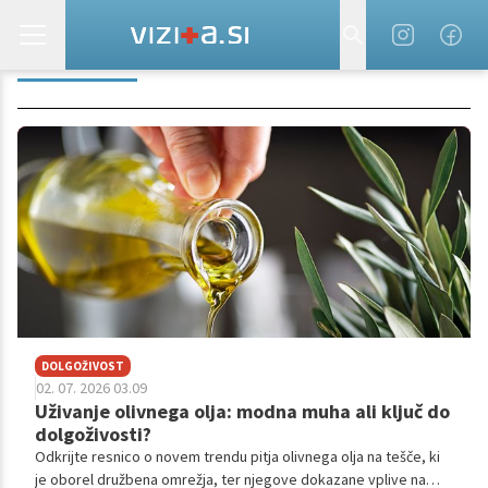
KORENINE
DOLGOŽIVOST
02. 07. 2026 03.09
Uživanje olivnega olja: modna muha ali ključ do
dolgoživosti?
Odkrijte resnico o novem trendu pitja olivnega olja na tešče, ki
je oborel družbena omrežja, ter njegove dokazane vplive na