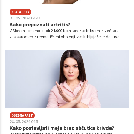
ZLATA LETA
31. 05. 2024 04.47
Kako prepoznati artritis?
V Sloveniji imamo okoli 24.000 bolnikov z artritisom in več kot
230.000 oseb z revmatičnimi obolenji. Zaskrbljujoče je dejstvo,
da je vedno več bolnikov med otroki. Stereotip, da je to zgolj
bolezen starejših, torej že dolgo ne drži več.
OSEBNA RAST
28. 05. 2024 04.51
Kako postavljati meje brez občutka krivde?