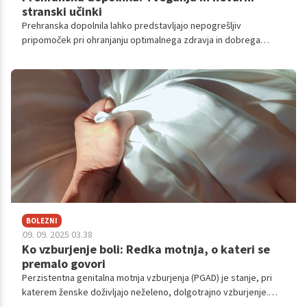
stranski učinki
Prehranska dopolnila lahko predstavljajo nepogrešljiv
pripomoček pri ohranjanju optimalnega zdravja in dobrega
počutja, vendar je pomembno poudariti, da niso povsem brez
tveganj in zahtevajo premišljen pristop k uporabi.
BOLEZNI
09. 09. 2025 03.38
Ko vzburjenje boli: Redka motnja, o kateri se
premalo govori
Perzistentna genitalna motnja vzburjenja (PGAD) je stanje, pri
katerem ženske doživljajo neželeno, dolgotrajno vzburjenje.
Preberite o redkih, a uničujočih simptomih, težavah pri