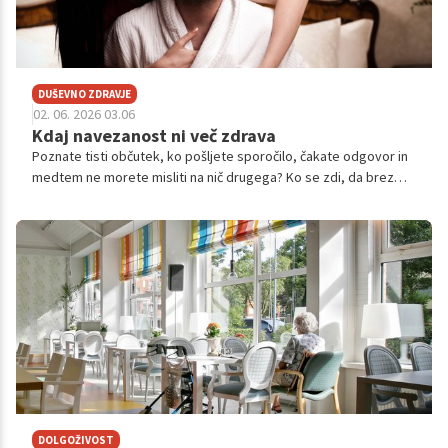
DUŠEVNO ZDRAVJE
02. 06. 2026 03.06
Kdaj navezanost ni več zdrava
Poznate tisti občutek, ko pošljete sporočilo, čakate odgovor in
medtem ne morete misliti na nič drugega? Ko se zdi, da brez
določene osebe preprosto ne morete funkcionirati?
DOLGOŽIVOST