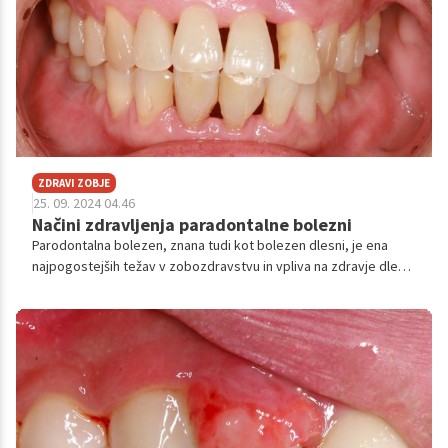
ZDRAVI ZOBJE
25. 09. 2024 04.46
Načini zdravljenja paradontalne bolezni
Parodontalna bolezen, znana tudi kot bolezen dlesni, je ena
najpogostejših težav v zobozdravstvu in vpliva na zdravje dlesni
ter podpornih tkiv, ki držijo zobe na svojem mestu. Če je ne
zdravimo pravočasno, lahko napreduje do točke, ko povzroči
izgubo zob ali vpliva na splošno zdravje.