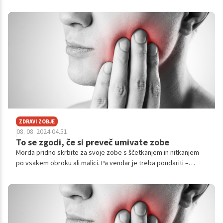
hladnega zraka. Bolečina sega od ostre in nenadne do globoke
in rahle. Zdravljenje občutljivih zob vključuje fluorid, zobno pasto
za desenzibilizacijo in zdravljenje zob.
ZDRAVI ZOBJE
08. 08. 2024 04.51
To se zgodi, če si preveč umivate zobe
Morda pridno skrbite za svoje zobe s ščetkanjem in nitkanjem
po vsakem obroku ali malici. Pa vendar je treba poudariti –
prepogosto ščetkanje in nitkanje nikakor nista koristna za
zdravje naših zob.