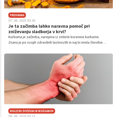
PREHRANA
07. 06. 2025 03.26
Je ta začimba lahko naravna pomoč pri
zniževanju sladkorja v krvi?
Kurkuma je začimba, narejena iz zmlete korenine kurkume.
Znana je po svojih zdravilnih lastnostih in naj bi imela številne
koristi za zdravje, vključno z lajšanjem bolečin in morebitnim
preprečevanjem bolezni. Ali lahko kurkuma pomaga
preprečevati ali obvladovati sladkorno bolezen tipa 2?
BOLEZNI ŽIVČEVJA IN MOŽGANOV
06. 06. 2025 03.23