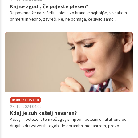
Kaj se zgodi, če pojeste plesen?
Da povemo že na začetku: plesnivo hrano je najboljše, v vsakem
primeru in vedno, zavreči. Ne, ne pomaga, če živilo samo
obrežete in pojeste preostali del.
IMUNSKI SISTEM
29. 12. 2024 04.02
Kdaj je suh kašelj nevaren?
Kašelj ni bolezen, temveč zgolj simptom bolezni dihal ali ene od
drugih zdravstvenih tegob. Je obrambni mehanizem, preko
katerega želi organizem sprostiti dihalne poti tujkov in ostalih