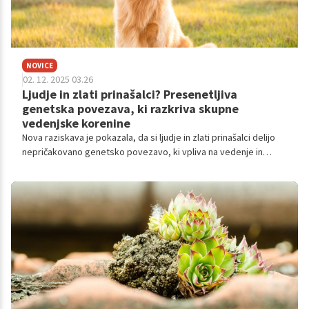
NOVICE
02. 12. 2025 03.26
Ljudje in zlati prinašalci? Presenetljiva
genetska povezava, ki razkriva skupne
vedenjske korenine
Nova raziskava je pokazala, da si ljudje in zlati prinašalci delijo
nepričakovano genetsko povezavo, ki vpliva na vedenje in
čustveno odzivanje.