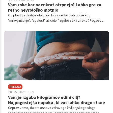
Vam roke kar naenkrat otrpnejo? Lahko gre za
resno nevrološko motnjo
Otrplost v rokah je občutek, ki ga veliko ljudi opiše kot
"mravljinčenje", "spalost" ali celo "izgubo stika z roko". Pogosto
se pojavi ponoči, ob neudobnem položaju med spanjem ali ob
dolgotrajnem naslanjanju na roko.
PREBAVA
28. 05. 2025 11.09
Vam je izguba kilogramov edini cilj?
Najpogostejša napaka, ki vas lahko drago stane
Čeprav vemo, da sta osnova zdravega življenjskega sloga