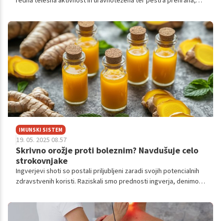
redna telesna aktivnost in uravnotežena ter pestra prehrana,
se, zlasti pred poletjem, še vedno radi poslužujemo hitrih,
instant diet. O tem, zakaj tovrstni pristop ni najboljši in o tem,
zakaj bi morali več pozornosti posvečati prehrani ter njenem
vplivu na prebavni sistem, smo se pogovarjali z nutricionistko
Simono Fabjan. Že čez nekaj dni se namreč prične njen poseben
brezplačen izziv, primeren za vse, ki bi radi enkrat za vselej
uravnotežili svoje obroke, podprli svoje črevesje in poskrbeli za
bolj vitalno življenje!
IMUNSKI SISTEM
19. 05. 2025 08.57
Skrivno orožje proti boleznim? Navdušuje celo
strokovnjake
Ingverjevi shoti so postali priljubljeni zaradi svojih potencialnih
zdravstvenih koristi. Raziskali smo prednosti ingverja, denimo,
dober je za zmanjševanje vnetij, izboljšanje prebave, krepitev
imunskega sistema in celo pomoč pri hujšanju. Naleteli pa smo
tudi na morebitne stranske učinke.