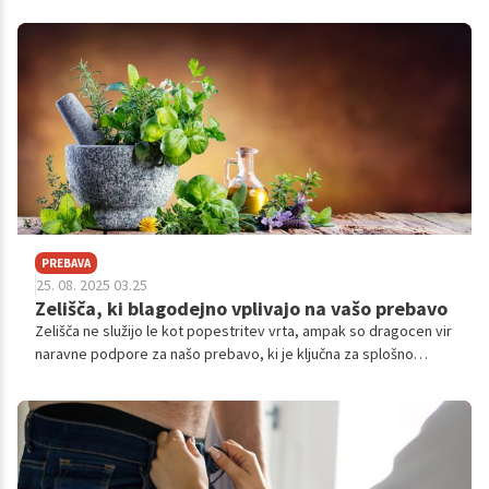
diagnosticiranju in možnih vzrokih.
PREBAVA
25. 08. 2025 03.25
Zelišča, ki blagodejno vplivajo na vašo prebavo
Zelišča ne služijo le kot popestritev vrta, ampak so dragocen vir
naravne podpore za našo prebavo, ki je ključna za splošno
vitalnost. V nadaljevanju vam predstavljamo nekaj najbolj
priljubljenih zelišč, ki se uporabljajo za ohranjanje zdrave
prebave.