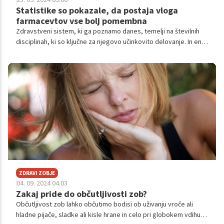
Statistike so pokazale, da postaja vloga
farmacevtov vse bolj pomembna
Zdravstveni sistem, ki ga poznamo danes, temelji na številnih
disciplinah, ki so ključne za njegovo učinkovito delovanje. In ena
izmed teh je farmacija. Ker 25. septembra obeležujemo
svetovni dan farmacevtov, je pomembno, da govorimo o njihovi
vse večji pomembnosti. Danes namreč farmacevti niso zgolj
strokovnjaki za izdajo zdravil, temveč imajo ključno vlogo pri
svetovanju bolnikom, optimizaciji terapij in izboljšanju javnega
zdravja. V nadaljevanju članka bomo podrobneje raziskali, zakaj
se njihova vloga razvija in kako pomembni postajajo za sodobno
zdravstvo.
ZDRAVI ZOBJE
04. 09. 2024 04.03
Zakaj pride do občutljivosti zob?
Občutljivost zob lahko občutimo bodisi ob uživanju vroče ali
hladne pijače, sladke ali kisle hrane in celo pri globokem vdihu