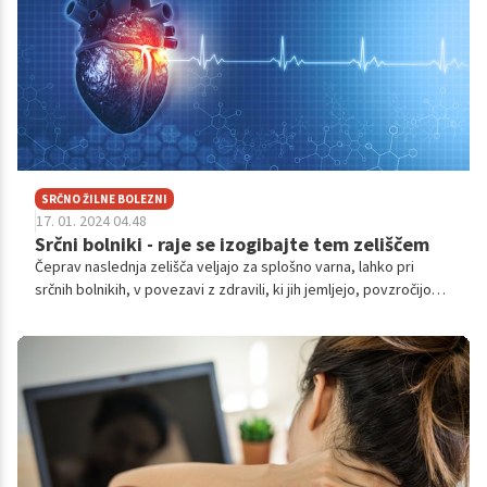
SRČNO ŽILNE BOLEZNI
17. 01. 2024 04.48
Srčni bolniki - raje se izogibajte tem zeliščem
Čeprav naslednja zelišča veljajo za splošno varna, lahko pri
srčnih bolnikih, v povezavi z zdravili, ki jih jemljejo, povzročijo
resne zaplete. Zato previdno z uživanjem.