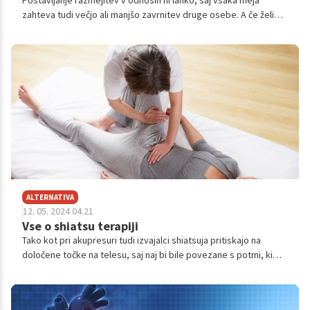
Postavljanje razmejitev v odnosih ni lahko, saj vsaka meja
zahteva tudi večjo ali manjšo zavrnitev druge osebe. A če želimo
ohraniti svoje življenje v ravnovesju, se moramo naučiti reči ne,
ne glede na to, ali gre za partnerja, družino, nadrejenega,
sodelavce ali prijatelje. Če morda spadate med tiste, ki jim
vsakršna zavrnitev drugega dela velike težave, tokrat
izpostavljamo veliko bolj prijazne in subtilne načine, s katerimi
poskrbimo zase brez občutka krivde.
ALTERNATIVA
12. 05. 2024 04.21
Vse o shiatsu terapiji
Tako kot pri akupresuri tudi izvajalci shiatsuja pritiskajo na
določene točke na telesu, saj naj bi bile povezane s potmi, ki
potekajo vzdolž našega telesa in jih imenujemo meridiani. Kako
točno torej deluje shiatsu terapija?