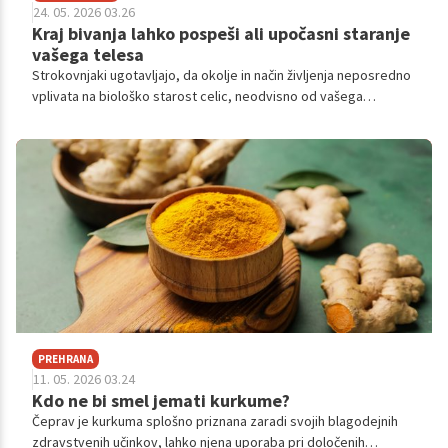
24. 05. 2026 03.26
Kraj bivanja lahko pospeši ali upočasni staranje
vašega telesa
Strokovnjaki ugotavljajo, da okolje in način življenja neposredno
vplivata na biološko starost celic, neodvisno od vašega
kronološkega rojstnega dne.
PREHRANA
11. 05. 2026 03.24
Kdo ne bi smel jemati kurkume?
Čeprav je kurkuma splošno priznana zaradi svojih blagodejnih
zdravstvenih učinkov, lahko njena uporaba pri določenih