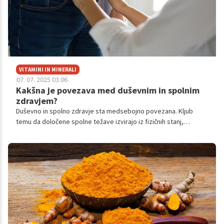
VITAMINI IN MINERALI
07. 07. 2025 03.06
Kakšna je povezava med duševnim in spolnim
zdravjem?
Duševno in spolno zdravje sta medsebojno povezana. Kljub
temu da določene spolne težave izvirajo iz fizičnih stanj,
vključno s poškodbami, kardiovaskularnimi obolenji, sladkorno
boleznijo, urološkimi boleznimi, nevrološkimi motnjami, rakom in
njegovo terapijo ali drugimi biološkimi dejavniki, pa imajo druge
spolne težave predvsem psihološke korenine.