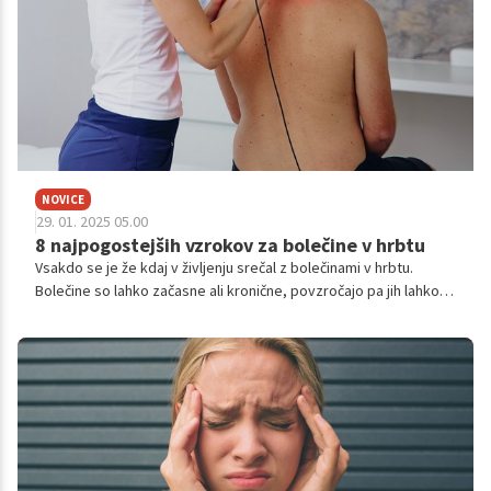
NOVICE
29. 01. 2025 05.00
8 najpogostejših vzrokov za bolečine v hrbtu
Vsakdo se je že kdaj v življenju srečal z bolečinami v hrbtu.
Bolečine so lahko začasne ali kronične, povzročajo pa jih lahko
različni vzroki.