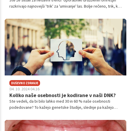
Ste že slišali za nedavni trend? Uporabniki družbenih omrežjih
razkrivajo najnovejši 'trik' za 'umivanje' las. Bolje rečeno, trik, ki
ga lahko uporabite, če se vam las kdaj ne da umiti.
DUŠEVNO ZDRAVJE
04. 10. 2024 04.16
Koliko naše osebnosti je kodirane v naši DNK?
Ste vedeli, da bi bilo lahko med 30 in 60 % naše osebnosti
podedovane? To kažejo genetske študije, slednje pa kažejo
tudi, da se znatne osebnostne spremembe navadno pojavijo
med 20. in 40. letom.