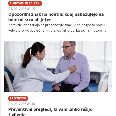
SIMPTOMI IN BOLEZNI
03. 08. 2026 03.15
Opozorilni znak na nohtih: kdaj nakazujejo na
bolezni srca ali jeter
Zdravniki opozarjajo na presenetljiv znak, ki se pogosto pojavi
veliko prej kot bolečine, utrujenost ali drugi klasični simptomi
bolezni.
PREVENTIVA
02. 08. 2026 03.38
Preventivni pregledi, ki vam lahko rešijo
življenje