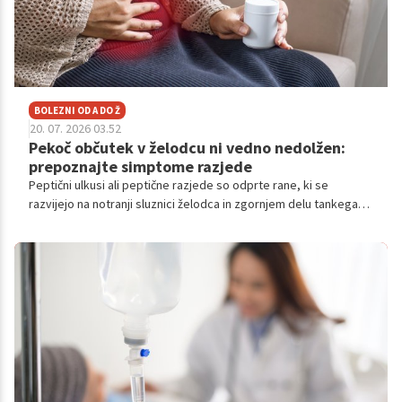
BOLEZNI OD A DO Ž
20. 07. 2026 03.52
Pekoč občutek v želodcu ni vedno nedolžen:
prepoznajte simptome razjede
Peptični ulkusi ali peptične razjede so odprte rane, ki se
razvijejo na notranji sluznici želodca in zgornjem delu tankega
črevesa. Najpogostejši simptom je bolečina v želodcu.