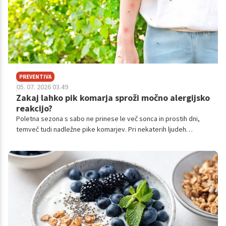
PREVENTIVA
05. 07. 2026 03.49
Zakaj lahko pik komarja sproži močno alergijsko
reakcijo?
Poletna sezona s sabo ne prinese le več sonca in prostih dni,
temveč tudi nadležne pike komarjev. Pri nekaterih ljudeh
ostanejo po pikih komaj vidni znaki, drugi pa se spopadajo z
velikimi, srbečimi in celo bolečimi rdečimi madeži.