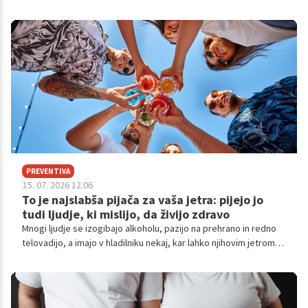
zdravje srca, možganov, mišic in celo razpoloženje.
PREVENTIVA
15. 07. 2026 12.06
To je najslabša pijača za vaša jetra: pijejo jo
tudi ljudje, ki mislijo, da živijo zdravo
Mnogi ljudje se izogibajo alkoholu, pazijo na prehrano in redno
telovadijo, a imajo v hladilniku nekaj, kar lahko njihovim jetrom
povzroča precej več težav, kot si predstavljajo.