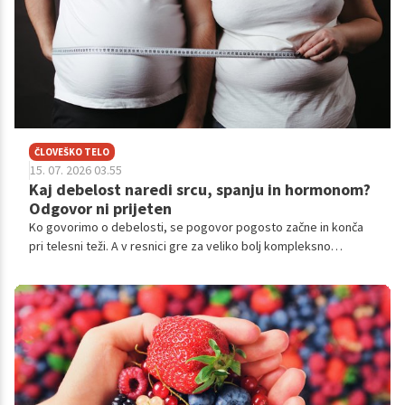
ČLOVEŠKO TELO
15. 07. 2026 03.55
Kaj debelost naredi srcu, spanju in hormonom?
Odgovor ni prijeten
Ko govorimo o debelosti, se pogovor pogosto začne in konča
pri telesni teži. A v resnici gre za veliko bolj kompleksno
zdravstveno stanje, ki presega številke na tehtnici in sega
globoko v delovanje celotnega telesa. Debelost vpliva na srce,
presnovo, hormone, spanec in celo na to, kako se počutimo čez
dan.