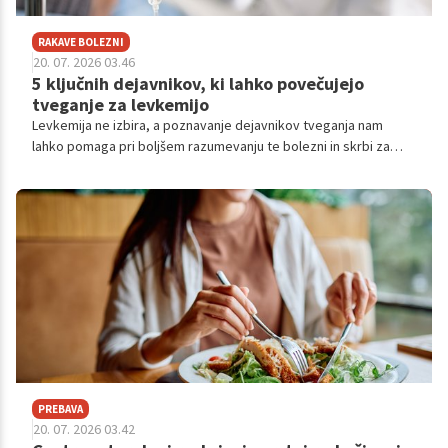
RAKAVE BOLEZNI
20. 07. 2026 03.46
5 ključnih dejavnikov, ki lahko povečujejo
tveganje za levkemijo
Levkemija ne izbira, a poznavanje dejavnikov tveganja nam
lahko pomaga pri boljšem razumevanju te bolezni in skrbi za
lastno zdravje in družino.
PREBAVA
20. 07. 2026 03.42