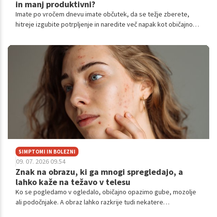
in manj produktivni?
Imate po vročem dnevu imate občutek, da se težje zberete,
hitreje izgubite potrpljenje in naredite več napak kot običajno?
Niste edini. Znanstveniki vse pogosteje ugotavljajo, da vročina
ne vpliva le na telo, ampak tudi na naše možgane.
SIMPTOMI IN BOLEZNI
09. 07. 2026 09.54
Znak na obrazu, ki ga mnogi spregledajo, a
lahko kaže na težavo v telesu
Ko se pogledamo v ogledalo, običajno opazimo gube, mozolje
ali podočnjake. A obraz lahko razkrije tudi nekatere
spremembe, ki niso povezane samo z videzom.