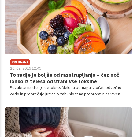
PREHRANA
20. 07. 2026 12.49
To sadje je boljše od razstrupljanja – čez noč
lahko iz telesa odstrani vse toksine
Pozabite na drage detokse. Melona pomaga izločati odvečno
vodo in preprečuje jutranjo zabuhlost na preprost in naraven
način.