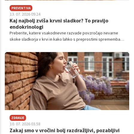
PREVENTIVA
13. 07. 2026 09.24
Kaj najbolj zviša krvni sladkor? To pravijo
endokrinologi
Preberite, katere vsakodnevne razvade povzročajo nevarne
skoke sladkorja v krvi in kako lahko s preprostimi spremembami
zavarujete svoje zdravje.
ZDRAVJE
10. 07. 2026 03.58
Zakaj smo v vročini bolj razdražljivi, pozabljivi