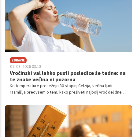
ZDRAVJE
01. 08. 2026 03.18
Vročinski val lahko pusti posledice še tedne: na
te znake večina ni pozorna
Ko temperature presežejo 30 stopinj Celzija, večina ljudi
razmišlja predvsem o tem, kako preživeti najbolj vroč del dneva.
Ko pa se vročinski val konča, mnogi menijo, da je nevarnost
mimo. Strokovnjaki opozarjajo, da to ne drži.