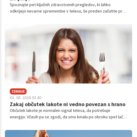
Spoznajte pet ključnih zdravstvenih pregledov, ki lahko
odkrijejo nevarne spremembe v telesu, še preden začutite prve
simptome bolezni.
ZDRAVJE
01. 08. 2026 03.40
Zakaj občutek lakote ni vedno povezan s hrano
Občutek lakote je normalen signal telesa, da potrebuje
energijo. Včasih pa se zgodi, da smo kmalu po obroku spet lačni,
pogosto razmišljamo o hrani ali imamo občutek, da se nikoli
zares ne nasitimo. Razlog za to ni vedno v tem, da jemo
premalo.