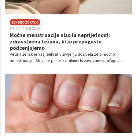
ŽENSKO ZDRAVJE
03. 08. 2026 03.20
Močne menstruacije niso le neprijetnost:
zdravstvena težava, ki jo prepogosto
podcenjujemo
Večina žensk je vsaj enkrat v življenju doživela zelo močno
menstruacijo. Številne pa se z obilnimi krvavitvami soočajo vsak
mesec, vendar menijo, da je to nekaj povsem običajnega. Prav
takšno razmišljanje pa eden največjih razlogov, da mnoge
predolgo živijo z utrujenostjo, slabokrvnostjo in drugimi
zdravstvenimi težavami.