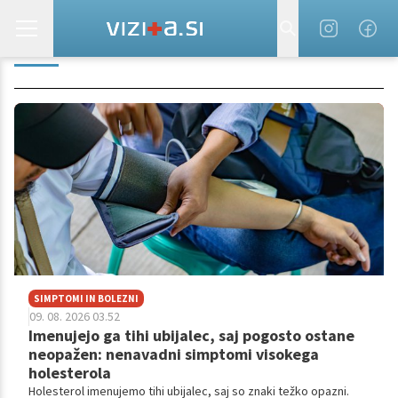
KRVI
SIMPTOMI IN BOLEZNI
09. 08. 2026 03.52
Imenujejo ga tihi ubijalec, saj pogosto ostane
neopažen: nenavadni simptomi visokega
holesterola
Holesterol imenujemo tihi ubijalec, saj so znaki težko opazni.