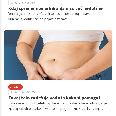
04. 07. 2026 03.32
Kdaj spremembe uriniranja niso več nedolžne
Večina ljudi ne posveča veliko pozornosti svojim navadam
uriniranja, dokler se ne pojavijo težave.
ZDRAVJE
03. 07. 2026 03.45
Zakaj telo zadržuje vodo in kako si pomagati
Zatekanje nog, občutek napihnjenosti, težke roke ali obraz, ki je
zjutraj zabuhlo otekel – vse to so pogosti znaki zadrževanja
vode v telesu