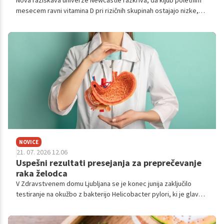
Nova raziskava univerze Newcastle razkriva, da kljub poletnim
mesecem ravni vitamina D pri rizičnih skupinah ostajajo nizke,
kar nakazuje na nujnost celoletnega dodajanja.
NOVICE
21. 07. 2026 12.06
Uspešni rezultati presejanja za preprečevanje
raka želodca
V Zdravstvenem domu Ljubljana se je konec junija zaključilo
testiranje na okužbo z bakterijo Helicobacter pylori, ki je glavni
povzročitelj raka želodca.