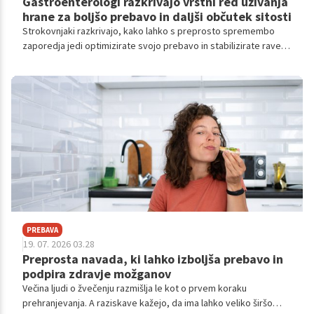
Gastroenterologi razkrivajo vrstni red uživanja
hrane za boljšo prebavo in daljši občutek sitosti
Strokovnjaki razkrivajo, kako lahko s preprosto spremembo
zaporedja jedi optimizirate svojo prebavo in stabilizirate raven
sladkorja v krvi.
PREBAVA
19. 07. 2026 03.28
Preprosta navada, ki lahko izboljša prebavo in
podpira zdravje možganov
Večina ljudi o žvečenju razmišlja le kot o prvem koraku
prehranjevanja. A raziskave kažejo, da ima lahko veliko širšo