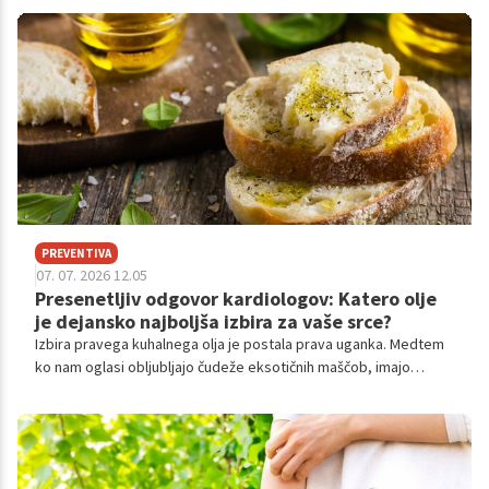
PREVENTIVA
07. 07. 2026 12.05
Presenetljiv odgovor kardiologov: Katero olje
je dejansko najboljša izbira za vaše srce?
Izbira pravega kuhalnega olja je postala prava uganka. Medtem
ko nam oglasi obljubljajo čudeže eksotičnih maščob, imajo
vodilni svetovni kardiologi povsem jasne, a za marsikoga
presenetljive odgovore.