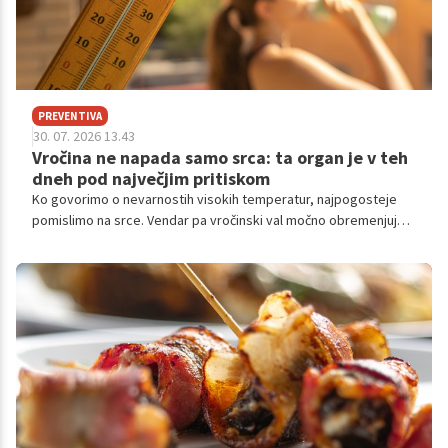
PREVENTIVA
30. 07. 2026 13.43
Vročina ne napada samo srca: ta organ je v teh
dneh pod največjim pritiskom
Ko govorimo o nevarnostih visokih temperatur, najpogosteje
pomislimo na srce. Vendar pa vročinski val močno obremenjuje
še en pomemben organ, na katerega pogosto pozabimo. To so
ledvice.