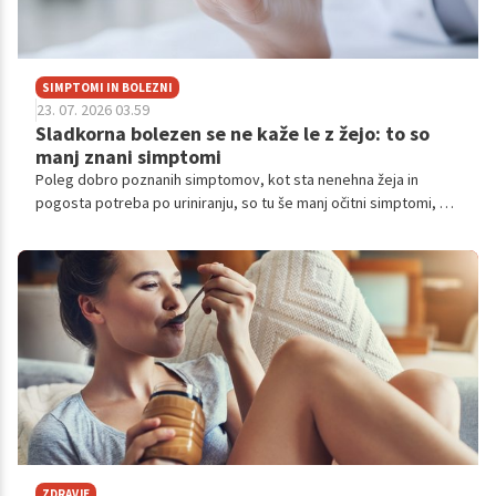
SIMPTOMI IN BOLEZNI
23. 07. 2026 03.59
Sladkorna bolezen se ne kaže le z žejo: to so
manj znani simptomi
Poleg dobro poznanih simptomov, kot sta nenehna žeja in
pogosta potreba po uriniranju, so tu še manj očitni simptomi, ki
bi lahko bili opozorilni znaki sladkorne bolezni.
ZDRAVJE