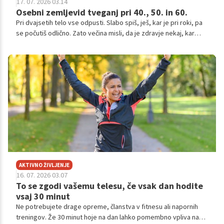
17. 07. 2026 03.14
Osebni zemljevid tveganj pri 40., 50. in 60.
Pri dvajsetih telo vse odpusti. Slabo spiš, ješ, kar je pri roki, pa
se počutiš odlično. Zato večina misli, da je zdravje nekaj, kar
preveriš takrat, ko te začne nekaj motiti.
AKTIVNO ŽIVLJENJE
16. 07. 2026 03.07
To se zgodi vašemu telesu, če vsak dan hodite
vsaj 30 minut
Ne potrebujete drage opreme, članstva v fitnesu ali napornih
treningov. Že 30 minut hoje na dan lahko pomembno vpliva na