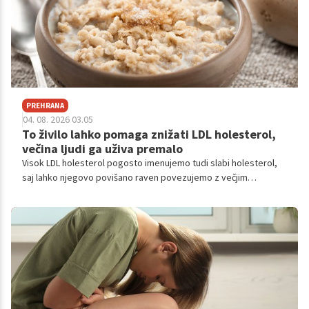
PREHRANA
04. 08. 2026 03.05
To živilo lahko pomaga znižati LDL holesterol,
večina ljudi ga uživa premalo
Visok LDL holesterol pogosto imenujemo tudi slabi holesterol,
saj lahko njegovo povišano raven povezujemo z večjim
tveganjem za bolezni srca in ožilja.