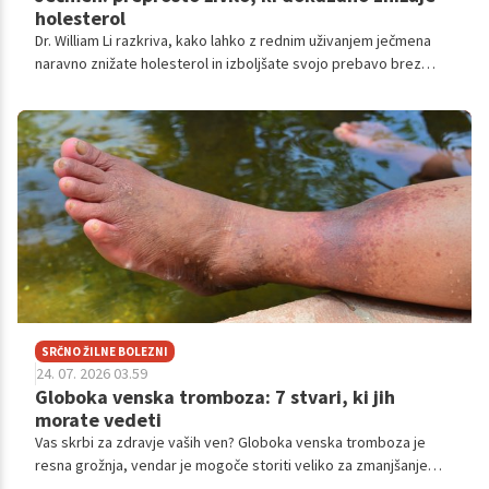
holesterol
Dr. William Li razkriva, kako lahko z rednim uživanjem ječmena
naravno znižate holesterol in izboljšate svojo prebavo brez
nepotrebnih farmacevtskih pripravkov.
SRČNO ŽILNE BOLEZNI
24. 07. 2026 03.59
Globoka venska tromboza: 7 stvari, ki jih
morate vedeti
Vas skrbi za zdravje vaših ven? Globoka venska tromboza je
resna grožnja, vendar je mogoče storiti veliko za zmanjšanje
tveganja.