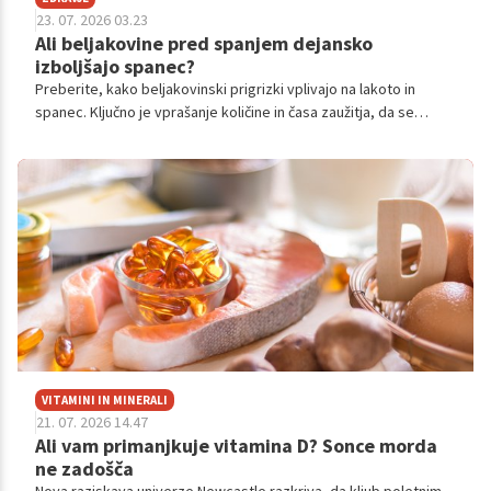
23. 07. 2026 03.23
Ali beljakovine pred spanjem dejansko
izboljšajo spanec?
Preberite, kako beljakovinski prigrizki vplivajo na lakoto in
spanec. Ključno je vprašanje količine in časa zaužitja, da se
izognete prebavnim težavam ponoči.
VITAMINI IN MINERALI
21. 07. 2026 14.47
Ali vam primanjkuje vitamina D? Sonce morda
ne zadošča