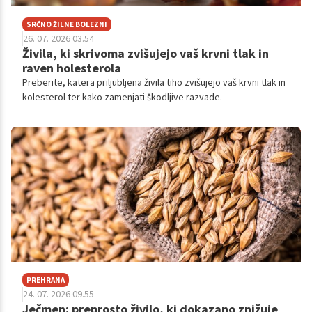
SRČNO ŽILNE BOLEZNI
26. 07. 2026 03.54
Živila, ki skrivoma zvišujejo vaš krvni tlak in
raven holesterola
Preberite, katera priljubljena živila tiho zvišujejo vaš krvni tlak in
kolesterol ter kako zamenjati škodljive razvade.
PREHRANA
24. 07. 2026 09.55
Ječmen: preprosto živilo, ki dokazano znižuje