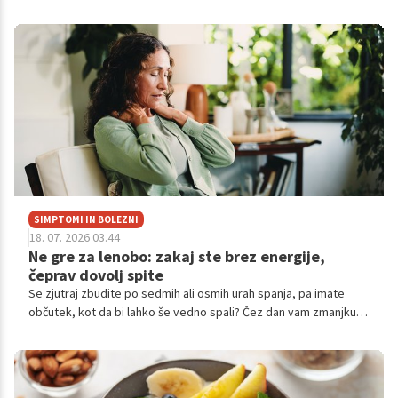
vlogo. Poleg tega, da olajša prebavo, naj bi vplivalo tudi na
občutek sitosti, delovanje možganov in raven stresa.
SIMPTOMI IN BOLEZNI
18. 07. 2026 03.44
Ne gre za lenobo: zakaj ste brez energije,
čeprav dovolj spite
Se zjutraj zbudite po sedmih ali osmih urah spanja, pa imate
občutek, kot da bi lahko še vedno spali? Čez dan vam zmanjkuje
energije, težko se zberete in vse zahteva več napora kot
nekoč?