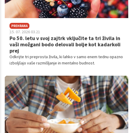
PREHRANA
15. 07. 2026 03.21
Po 50. letu v svoj zajtrk vključite ta tri živila in
vaši možgani bodo delovali bolje kot kadarkoli
prej
Odkrijte tri preprosta živila, ki lahko v samo enem tednu opazno
izboljšajo vaše razmišljanje in mentalno budnost.