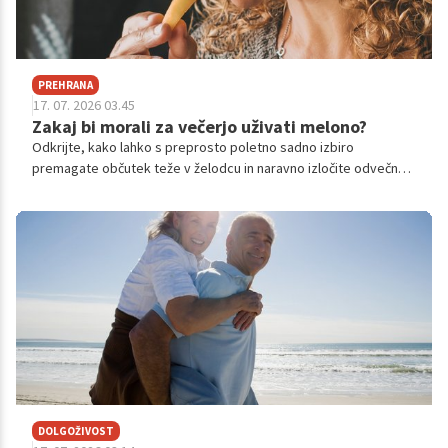
PREHRANA
17. 07. 2026 03.45
Zakaj bi morali za večerjo uživati melono?
Odkrijte, kako lahko s preprosto poletno sadno izbiro
premagate občutek teže v želodcu in naravno izločite odvečno
vodo.
DOLGOŽIVOST