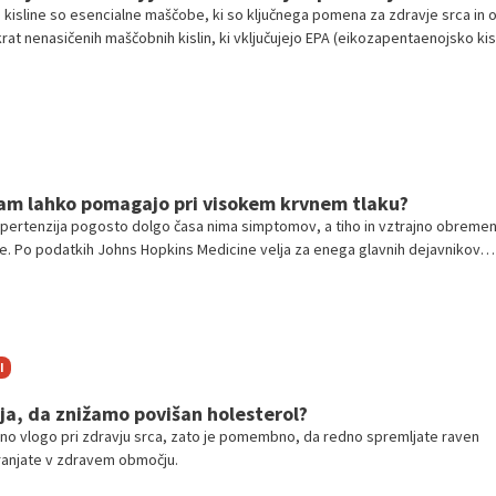
sline so esencialne maščobe, ki so ključnega pomena za zdravje srca in ož
at nenasičenih maščobnih kislin, ki vključujejo EPA (eikozapentaenojsko kisl
sko kislino) in ALA (alfa-linolensko kislino). Te maščobe, ki jih telo ne mor
oramo pridobivati s prehrano, zato so omega-3 maščobne kisline pogosto
ialne. Zakaj so tako pomembne za zdravje srca?
vam lahko pomagajo pri visokem krvnem tlaku?
i hipertenzija pogosto dolgo časa nima simptomov, a tiho in vztrajno obremen
vice. Po podatkih Johns Hopkins Medicine velja za enega glavnih dejavnikov
kap, možgansko kap in odpoved ledvic. Dobra novica? Hrana ima moč, da p
k – ali pa ga še dodatno poviša. Razumevanje, katera živila pomagajo in kate
o za dolgoročno zdravje.
I
ja, da znižamo povišan holesterol?
učno vlogo pri zdravju srca, zato je pomembno, da redno spremljate raven
hranjate v zdravem območju.