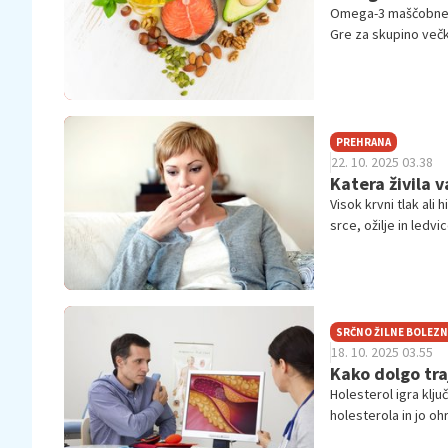
Omega-3 maščobne ki
Gre za skupino večkr
DHA (dokozaheksaenoj
proizvesti samo, m
označene kot esenc
PREHRANA
22. 10. 2025 03.38
Katera živila 
Visok krvni tlak al
srce, ožilje in led
tveganja za srčno 
uravnavati krvni tla
škodujejo, je ključn
SRČNO ŽILNE BOLEZN
18. 10. 2025 03.55
Kako dolgo tra
Holesterol igra klj
holesterola in jo o