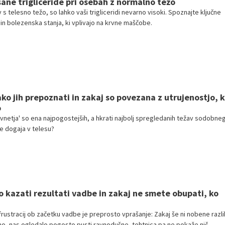
šane trigliceride pri osebah z normalno težo
 s telesno težo, so lahko vaši trigliceridi nevarno visoki. Spoznajte ključne
n bolezenska stanja, ki vplivajo na krvne maščobe.
ako jih prepoznati in zakaj so povezana z utrujenostjo, 
o
tiha vnetja' so ena najpogostejših, a hkrati najbolj spregledanih težav sodobne
se dogaja v telesu?
o kazati rezultati vadbe in zakaj ne smete obupati, ko
frustracij ob začetku vadbe je preprosto vprašanje: Zakaj še ni nobene razl
o, nas ogledalo pogosto pusti ravnodušne, tehtnica pa ne pokaže nič