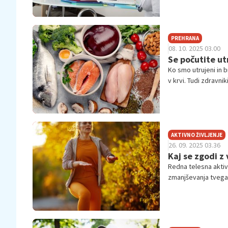
PREHRANA
08. 10. 2025 03.00
Se počutite ut
Ko smo utrujeni in 
v krvi. Tudi zdravn
anemije in drugih te
preprosto dodate k
oglasiti pri zdravnik
AKTIVNO ŽIVLJENJE
26. 09. 2025 03.36
Kaj se zgodi z
Redna telesna aktivn
zmanjševanja tvegan
morebitnega jemanja
ustrezni telesni va