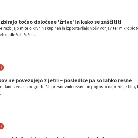
zbirajo točno določene 'žrtve' in kako se zaščititi
 razbijajo mite o krvnih skupinah in izpostavljajo vpliv vonjav ter mikrobiot
teh nadležnih žuželk.
I
ov ne povezujejo z jetri – posledice pa so lahko resne
e danes ena najpogostejših presnovnih težav – in pogosto napreduje tiho, 
.
I