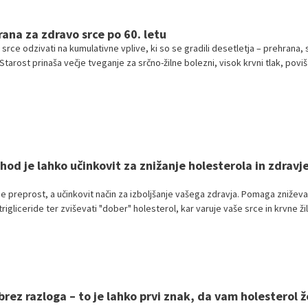
rana za zdravo srce po 60. letu
 srce odzivati na kumulativne vplive, ki so se gradili desetletja – prehrana, 
Starost prinaša večje tveganje za srčno-žilne bolezni, visok krvni tlak, povi
sklerozo.
hod je lahko učinkovit za znižanje holesterola in zdravj
e preprost, a učinkovit način za izboljšanje vašega zdravja. Pomaga zniževa
trigliceride ter zviševati "dober" holesterol, kar varuje vaše srce in krvne žil
jo, da je hoja ključnega pomena pri preprečevanju srčnih bolezni.
brez razloga – to je lahko prvi znak, da vam holesterol ž