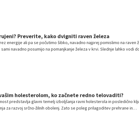
rujeni? Preverite, kako dvigniti raven železa
brez energije ali pa se počutimo šibko, navadno najprej pomislimo na raven 
iki sami navadno posumijo na pomanjkanje železa v krvi. Slednje lahko vodi d
žav. Na srečo pa obstaja veliko živil z visoko vsebnostjo železa, ki jih lahko
 svoji prehrani. Vseeno pa opozarjamo, da se je v primeru simptomov treb
u in najprej opraviti krvne teste!
 vašim holesterolom, ko začnete redno telovaditi?
ost predstavlja glavni temelj izboljšanja ravni holesterola in posledično klj
ja za razvoj srčno-žilnih obolenj. Zato se poleg prilagoditev prehrane in
 zdravil za uravnavanje holesterola močno priporoča poudarek na redni in
dbi. Kaj se zgodi z našim holesterolom, če in ko začnemo redno telovaditi?