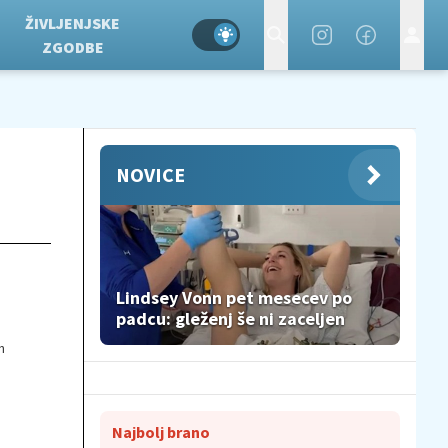
ŽIVLJENJSKE
ZGODBE
NOVICE
Lindsey Vonn pet mesecev po
padcu: gleženj še ni zaceljen
n
Najbolj brano