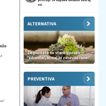
pristop: te napake delamo skoraj
vsi
ALTERNATIVA
kožo
Že poznate to staro ljudsko
ga
'zdravilo', ki naj bi zdravilo rane?
PREVENTIVA
ike?