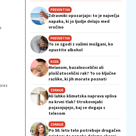
PREVENTIVA
Zdravniki opozarjajo: to je največja
napaka, ki jo ljudje delajo med
vročino
e
PREVENTIVA
To se zgodi z vašimi možgani, ko
opustite alkohol
KOŽA
Melanom, bazalnocelični ali
ploščatocelični rak? To so ključne
razlike, ki jih morate poznati
brez
ZDRAVJE
Ali lahko klimatska naprava vpliva
na krvni tlak? Strokovnjaki
pojasnjujejo, kaj se dogaja s
telesom
ZDRAVJE
Po 50. letu telo potrebuje drugačen