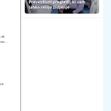
Preventivni pregledi, ki vam
veliko
lahko rešijo življenje
ali
vnavo
 za