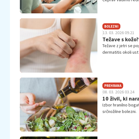
spodbudnega. A kot 
prej, kot to opazim
BOLEZNI
13. 03. 2026 09.21
Težave s kožo?
Težave z jetri se p
dermatitis okoli us
zdravstvenega stan
PREHRANA
08. 03. 2026 03.24
10 živil, ki na
Izbor hranilno bogat
srčnožilne bolezni.