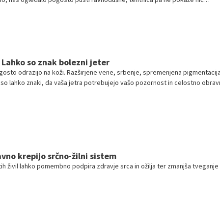
opozarjajo strokovnjaki, se telo na gibanje odziva postopoma in pogosto 
o navzven.
 Lahko so znak bolezni jeter
ogosto odrazijo na koži. Razširjene vene, srbenje, spremenjena pigmentacija 
t so lahko znaki, da vaša jetra potrebujejo vašo pozornost in celostno obra
ja.
ravno krepijo srčno-žilni sistem
ih živil lahko pomembno podpira zdravje srca in ožilja ter zmanjša tveganje