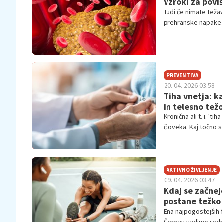
Vzroki za povi
Tudi če nimate težav
prehranske napake i
PREVENTIVA
20. 04. 2026 03.58
Tiha vnetja: k
in telesno tež
Kronična ali t. i. '
človeka. Kaj točno 
AKTIVNO ŽIVLJENJE
09. 04. 2026 03.47
Kdaj se začnej
postane težko
Ena najpogostejših 
Čeprav vadimo redn