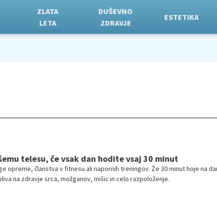
ZLATA
DUŠEVNO
ESTETIKA
LETA
ZDRAVJE
šemu telesu, če vsak dan hodite vsaj 30 minut
e opreme, članstva v fitnesu ali napornih treningov. Že 30 minut hoje na da
va na zdravje srca, možganov, mišic in celo razpoloženje.