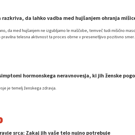
 razkriva, da lahko vadba med hujšanjem ohranja mišic
ano, da med hujšanjem ne izgubljamo le maščobe, temveč tudi mišično maso
o pravilna telesna aktivnost ta proces obrne v presenetljivo pozitivno smer.
simptomi hormonskega neravnovesja, ki jih ženske pog
je je temelj ženskega zdravja.
I
avje srca: Zakaj jih vaše telo nujno potrebuje