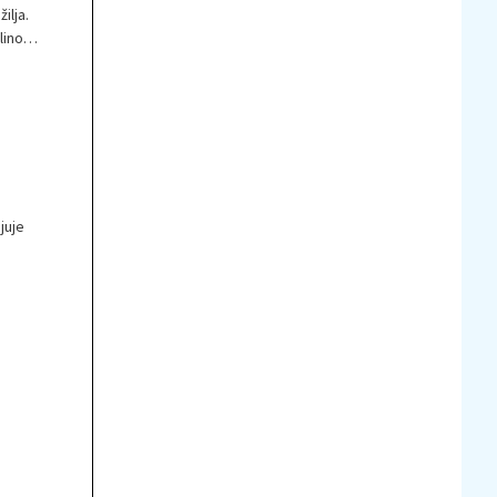
ilja.
ino),
e
juje
omaga
ra