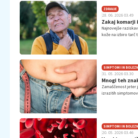
ZDRAVJE
28. 06. 2026 03.49
Zakaj komarji i
Najnovejše raziskave
kože na izbiro tarč 
SIMPTOMI IN BOLEZN
31. 05. 2026 03.30
Mnogi teh znak
Zamaščenost jeter j
izrazitih simptomov
SIMPTOMI IN BOLEZN
20. 05. 2026 03.46