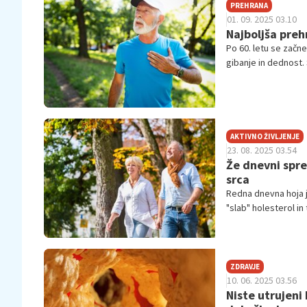
PREHRANA
01. 09. 2025 03.10
Najboljša preh
Po 60. letu se začne
gibanje in dednost. 
holesterol in atero
AKTIVNO ŽIVLJENJE
23. 08. 2025 03.54
Že dnevni spre
srca
Redna dnevna hoja j
"slab" holesterol in 
Kardiologi poudarja
ZDRAVJE
10. 06. 2025 03.56
Niste utrujeni 