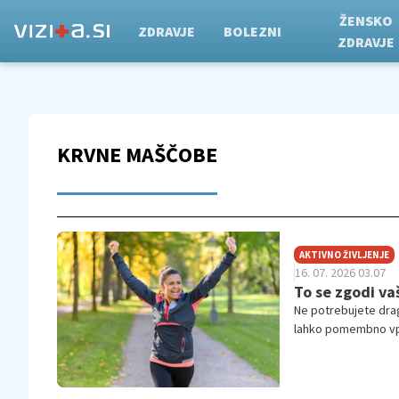
ŽENSKO
ZDRAVJE
BOLEZNI
ZDRAVJE
KRVNE MAŠČOBE
AKTIVNO ŽIVLJENJE
16. 07. 2026 03.07
To se zgodi va
Ne potrebujete drag
lahko pomembno vpli