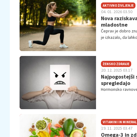
AKTIVNO ŽIVLJENJE
04. 01. 2026 03.50
Nova raziskava
mladostne
Čeprav je dobro zn
je izkazalo, da lahk
ŽENSKO ZDRAVJE
20. 12. 2025 03.17
Najpogostejši 
spregledajo
Hormonsko ravnoves
VITAMINI IN MINERAL
19. 11. 2025 03.47
Omega-3 in zdr