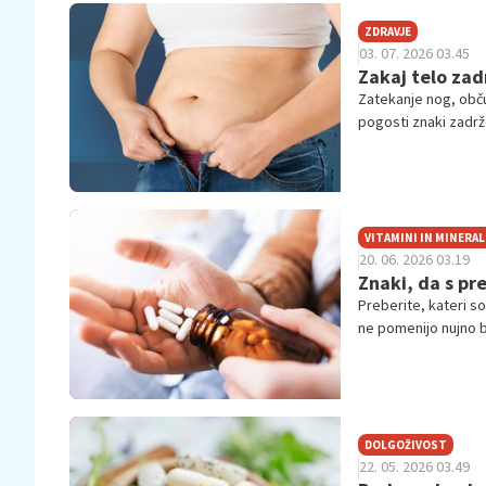
ZDRAVJE
03. 07. 2026 03.45
Zakaj telo zad
Zatekanje nog, občut
pogosti znaki zadrž
VITAMINI IN MINERAL
20. 06. 2026 03.19
Znaki, da s pr
Preberite, kateri so
ne pomenijo nujno b
DOLGOŽIVOST
22. 05. 2026 03.49