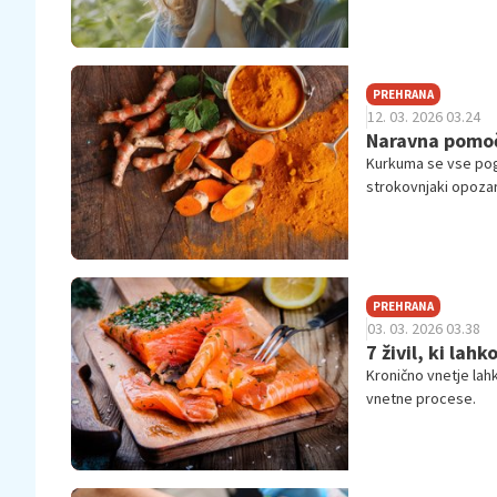
PREHRANA
12. 03. 2026 03.24
Naravna pomoč p
Kurkuma se vse pogo
strokovnjaki opoza
PREHRANA
03. 03. 2026 03.38
7 živil, ki lah
Kronično vnetje lah
vnetne procese.