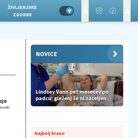
ŽIVLJENJSKE
ZGODBE
NOVICE
Lindsey Vonn pet mesecev po
padcu: gleženj še ni zaceljen
sje
avniki
Najbolj brano