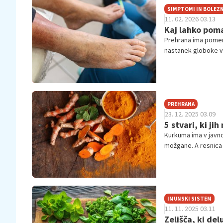
SIMPTOMI IN BOLEZN
11. 02. 2026 03.13
Kaj lahko pom
Prehrana ima pomem
nastanek globoke 
PREHRANA
23. 12. 2025 03.09
5 stvari, ki ji
Kurkuma ima v javnos
možgane. A resnica 
IMUNSKI SISTEM
11. 11. 2025 03.11
Zelišča, ki del