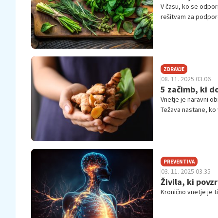
V času, ko se odpor
rešitvam za podpo
ZDRAVJE
08. 11. 2025 03.06
5 začimb, ki d
Vnetje je naravni o
Težava nastane, ko 
žilne težave, artriti
PREVENTIVA
03. 11. 2025 03.35
Živila, ki povz
Kronično vnetje je t