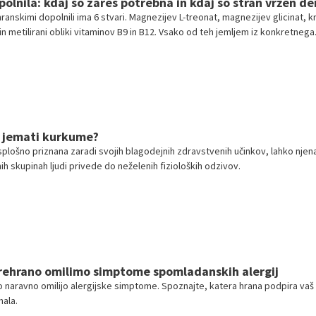
olnila: kdaj so zares potrebna in kdaj so stran vržen de
anskimi dopolnili ima 6 stvari. Magnezijev L-treonat, magnezijev glicinat, kr
n metilirani obliki vitaminov B9 in B12. Vsako od teh jemljem iz konkretnega
krvnih izvidov, in vem, kaj od tega pričakujem.
l jemati kurkume?
plošno priznana zaradi svojih blagodejnih zdravstvenih učinkov, lahko njen
h skupinah ljudi privede do neželenih fizioloških odzivov.
prehrano omilimo simptome spomladanskih alergij
ko naravno omilijo alergijske simptome. Spoznajte, katera hrana podpira vaš
hala.