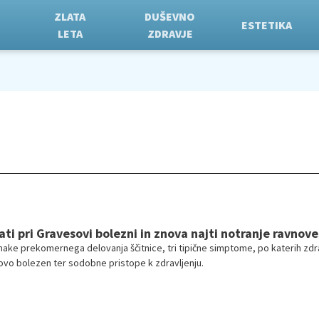
ZLATA
DUŠEVNO
ESTETIKA
LETA
ZDRAVJE
ti pri Gravesovi bolezni in znova najti notranje ravnove
nake prekomernega delovanja ščitnice, tri tipične simptome, po katerih zdr
vo bolezen ter sodobne pristope k zdravljenju.