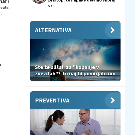
pristop: te napake delamo skoraj
nar?
vsi
eatin,
ALTERNATIVA
a
Ste že slišali za "kopanje v
zvezdah"? To naj bi pomirjalo um
PREVENTIVA