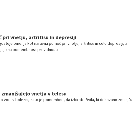
ri vnetju, artritisu in depresiji
steje omenja kot naravna pomoč pri vnetju, artritisu in celo depresiji, a
rjajo na pomembnost previdnosti.
ko zmanjšujejo vnetja v telesu
ko vodi v bolezni, zato je pomembno, da izbirate živila, ki dokazano zmanjšu