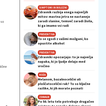
SIMPTOMI IN BOLEZNI
Zdravnik razbija enega največjih
mitov: mastna jetra ne nastanejo
zaradi slanine, temveč zaradi živila,
 so
ki ga imamo vsi radi
PREVENTIVA
To se zgodi z vašimi možgani, ko
opustite alkohol
PREVENTIVA
Zdravniki opozarjajo: to je največja
napaka, ki jo ljudje delajo med
vročino
ičine
KOŽA
Melanom, bazalnocelični ali
ploščatocelični rak? To so ključne
razlike, ki jih morate poznati
ZDRAVJE
Po 50. letu telo potrebuje drugačen