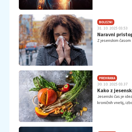
BOLEZNI
31. 10. 2025 03.53
Naravni pristo
Z jesenskim časom s
PREHRANA
30. 10. 2025 03.37
Kako z jesensk
Jesenski čas je ide
kroničnih vnetij, iz