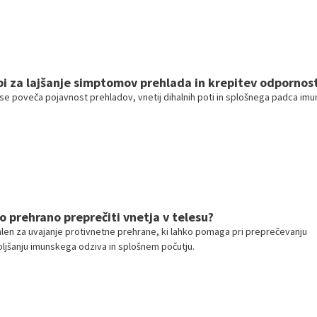
pi za lajšanje simptomov prehlada in krepitev odpornost
e poveča pojavnost prehladov, vnetij dihalnih poti in splošnega padca imun
o prehrano preprečiti vnetja v telesu?
alen za uvajanje protivnetne prehrane, ki lahko pomaga pri preprečevanju
boljšanju imunskega odziva in splošnem počutju.