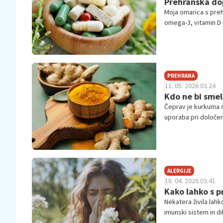
Prehranska dop
Moja omarica s prehr
omega-3, vitamin D i
razloga, na podlagi 
PREHRANA
11. 05. 2026 03.24
Kdo ne bi sme
Čeprav je kurkuma s
uporaba pri določeni
ALERGIJE
18. 04. 2026 03.41
Kako lahko s 
Nekatera živila lah
imunski sistem in di