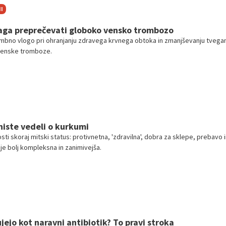
I
aga preprečevati globoko vensko trombozo
bno vlogo pri ohranjanju zdravega krvnega obtoka in zmanjševanju tvegan
venske tromboze.
h niste vedeli o kurkumi
ti skoraj mitski status: protivnetna, 'zdravilna', dobra za sklepe, prebavo i
je bolj kompleksna in zanimivejša.
ujejo kot naravni antibiotik? To pravi stroka