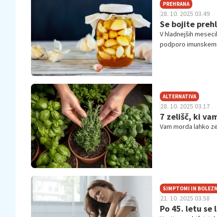
PREHRANA
28. 10. 2025 03.49
Se bojite preh
V hladnejših meseci
podporo imunskemu
ALTERNATIVA
28. 10. 2025 03.17
7 zelišč, ki va
Vam morda lahko zel
SIMPTOMI IN BOLEZN
21. 10. 2025 03.58
Po 45. letu se