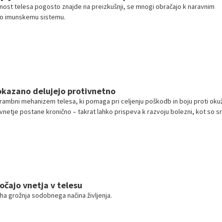
nost telesa pogosto znajde na preizkušnji, se mnogi obračajo k naravnim
ro imunskemu sistemu.
okazano delujejo protivnetno
brambni mehanizem telesa, ki pomaga pri celjenju poškodb in boju proti ok
vnetje postane kronično – takrat lahko prispeva k razvoju bolezni, kot so s
s, diabetes in celo rak.
ročajo vnetja v telesu
iha grožnja sodobnega načina življenja.