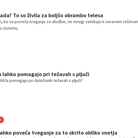
lada? To so živila za boljšo obrambo telesa
h, ko se poveča tveganje za okužbe, se mnogi zatekajo k naravnim rešitva
 sistemu.
m lahko pomagajo pri težavah s pljuči
išča pomagajo pri določenih težavah s pljuči?
I
 lahko poveča tveganje za to skrito obliko vnetja