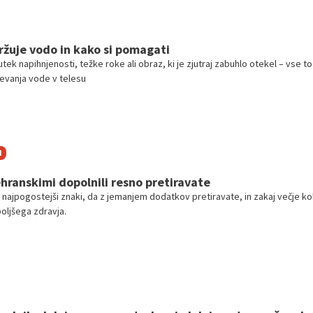
ržuje vodo in kako si pomagati
ek napihnjenosti, težke roke ali obraz, ki je zjutraj zabuhlo otekel – vse to
evanja vode v telesu
I
ehranskimi dopolnili resno pretiravate
 najpogostejši znaki, da z jemanjem dodatkov pretiravate, in zakaj večje kol
oljšega zdravja.