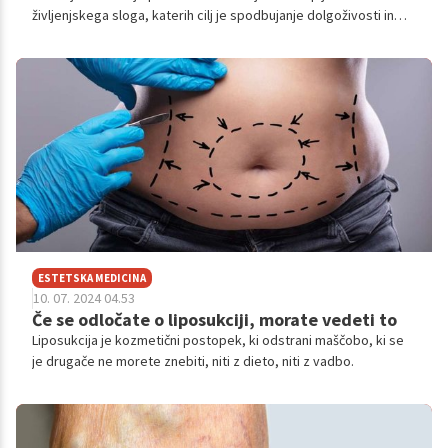
življenjskega sloga, katerih cilj je spodbujanje dolgoživosti in
upočasnitev procesa staranja. Medtem ko znanost odkriva več
o tem, kako se naša telesa starajo, se mnogi posamezniki
obračajo k različnim strategijam, od dodatkov in nege kože do
vadbenih rutin in prilagoditev prehrane, vse z namenom, da bi
živeli dlje, bolj zdravo in bolj 'lepo'. Kakšne terapije poznamo?
ESTETSKA MEDICINA
10. 07. 2024 04.53
Če se odločate o liposukciji, morate vedeti to
Liposukcija je kozmetični postopek, ki odstrani maščobo, ki se
je drugače ne morete znebiti, niti z dieto, niti z vadbo.