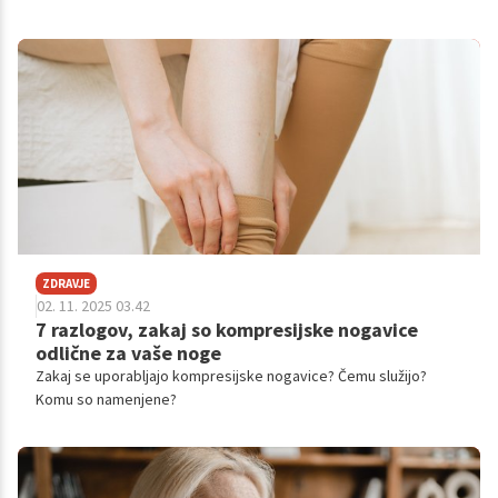
dermatoloških motenj. Razumevanje teh dejavnikov je ključno za
pravočasno ukrepanje.
ZDRAVJE
02. 11. 2025 03.42
7 razlogov, zakaj so kompresijske nogavice
odlične za vaše noge
Zakaj se uporabljajo kompresijske nogavice? Čemu služijo?
Komu so namenjene?