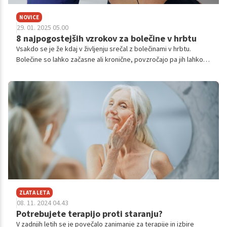
NOVICE
29. 01. 2025 05.00
8 najpogostejših vzrokov za bolečine v hrbtu
Vsakdo se je že kdaj v življenju srečal z bolečinami v hrbtu.
Bolečine so lahko začasne ali kronične, povzročajo pa jih lahko
različni vzroki.
ZLATA LETA
08. 11. 2024 04.43
Potrebujete terapijo proti staranju?
V zadnjih letih se je povečalo zanimanje za terapije in izbire