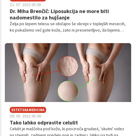
11. 07. 2022 05.00
Dr. Miha Brenčič: Liposukcija ne more biti
nadomestilo za hujšanje
Želja po lepem telesu se običajno še okrepi v toplejših mesecih,
ko pokažemo več gole kože, zato ni presenetljivo, da bijemo
večne bitke z odvečnimi kilogrami, maščobnimi oblogami ali
celulitom. A včasih smo pri tem neuspešni in se ne glede na ves
vložen trud, od diet, intenzivne telovadbe do čudežnih krem, ne
moremo znebiti odvečne maščobe na določenih mestih. In takrat
mogoče celo pomislimo na liposukcijo, ki nam lahko pomaga pri
izgubi trdovratnih oblog, ki nam grenijo vsakdan. O liposukciji,
vseh njenih učinkih in o tem, kaj je danes na voljo, smo se
pogovarjali tudi s specialistom splošne kirurgije.
ESTETSKA MEDICINA
09. 05. 2022 05.00
Tako lahko odpravite celulit
Celulit je maščoba pod kožo, ki povzroča grudast, 'skutni' videz
na stegnih, zadnjem predelu nog in zadnjici, lahko pa tudi na