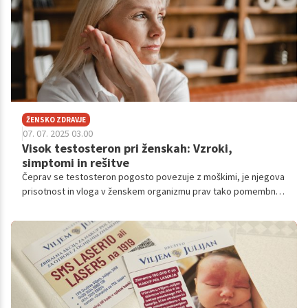
ŽENSKO ZDRAVJE
07. 07. 2025 03.00
Visok testosteron pri ženskah: Vzroki,
simptomi in rešitve
Čeprav se testosteron pogosto povezuje z moškimi, je njegova
prisotnost in vloga v ženskem organizmu prav tako pomembna.
Težava nastane, ko ga je preveč.