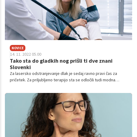
NOVICE
14. 11. 2022 05.00
Tako sta do gladkih nog prišli ti dve znani
Slovenki
Za lasersko odstranjevanje dlak je sedaj ravno pravi čas za
pričetek. Za priljubljeno terapijo sta se odločili tudi modna
vplivnica in model Anela Šabanagić ter modna urednica in
vplivnica Tesa Jurjaševič in z nami delili svojo izkušnjo.