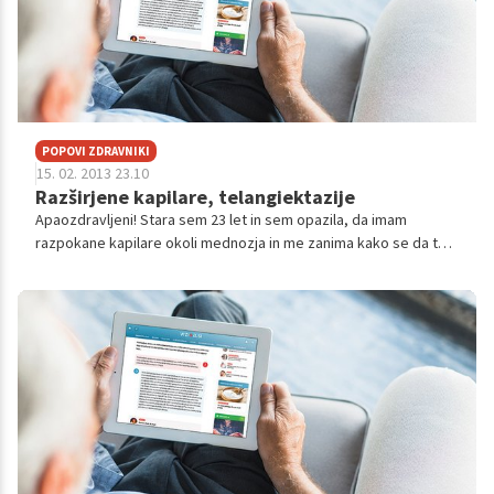
POPOVI ZDRAVNIKI
15. 02. 2013 23.10
Razširjene kapilare, telangiektazije
Apaozdravljeni! Stara sem 23 let in sem opazila, da imam
razpokane kapilare okoli mednozja in me zanima kako se da to
odstraniti? ali same zginejo? Ali si lahko lasersko odstranim
dlake v bikini prede...