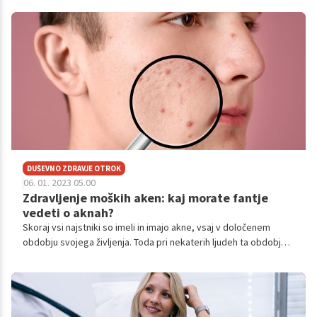
obremenjujejo.
DUŠEVNO ZDRAVJE OTROK
06. 01. 2023 05.00
Zdravljenje moških aken: kaj morate fantje
vedeti o aknah?
Skoraj vsi najstniki so imeli in imajo akne, vsaj v določenem
obdobju svojega življenja. Toda pri nekaterih ljudeh ta obdobja
lahko trajajo dlje časa. Tudi fantje in kasneje moški nikakor niste
imuni na akne, zato si poglejmo nekaj dejstev o zdravljenju
moških aken.