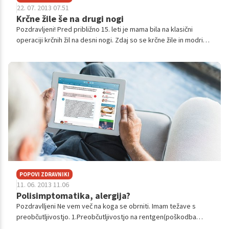
22. 07. 2013 07.51
Krčne žile še na drugi nogi
Pozdravljeni! Pred približno 15. leti je mama bila na klasični
operaciji krčnih žil na desni nogi. Zdaj so se krčne žile in modrice
pojavile ponovno, tudi na levi nogi. Zaradi takratnih bolečin po
ope...
POPOVI ZDRAVNIKI
11. 06. 2013 11.06
Polisimptomatika, alergija?
Pozdravlljeni Ne vem več na koga se obrniti. Imam težave s
preobčutljivostjo. 1.Preobčutljivostjo na rentgen(poškodba
noge, ortopan..), laser (lasersko odstranjevanje dlačic), ultra