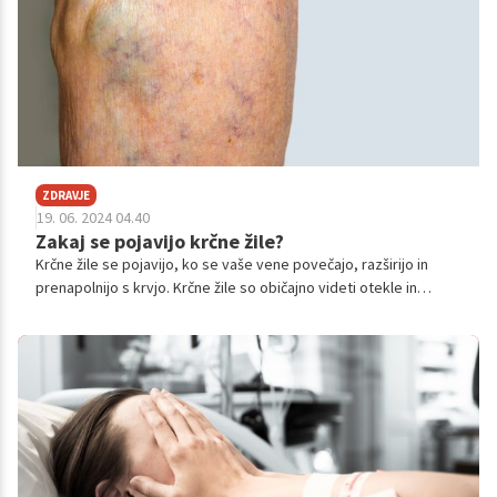
ZDRAVJE
19. 06. 2024 04.40
Zakaj se pojavijo krčne žile?
Krčne žile se pojavijo, ko se vaše vene povečajo, razširijo in
prenapolnijo s krvjo. Krčne žile so običajno videti otekle in
dvignjene ter so modrikasto-vijolične ali rdeče barve. Ne
predstavljajo samo 'estetskega' problema, saj so nemalokrat
tudi boleče.