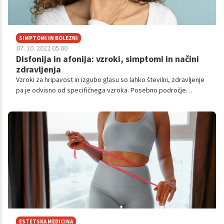
SIMPTOMI IN BOLEZNI
07. 10. 2022 05.00
Disfonija in afonija: vzroki, simptomi in načini
zdravljenja
Vzroki za hripavost in izgubo glasu so lahko številni, zdravljenje
pa je odvisno od specifičnega vzroka. Posebno področje
zdravljenja zajema spremembe barve in frekvence glasu, za
katere se najpogosteje odločijo ljudje, ki spremenijo spol.
ESTETSKA MEDICINA