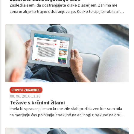
Zasledila sem, da odstranjujete dlake z laserjem. Zanima me
cena in ali je to trajno odstranjevanje. Koliko terapij bi rabila in ali
odstranjujete dlake po celem telesu?
POPOVI ZDRAVNIKI
08. 06. 2016 13.20
Težave s krčnimi žilami
Imela bi vprasanja imam krcne zile slab pretok ven ker sem bila
na merjenju ćas polnjenja 7 sekund na eni nogi 6 sekund na drugi
crpalna sposobnost na obeh nogah 1,5% predlagali so mi naj
opravim utra...