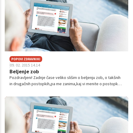
POPOVI ZDRAVNIKI
09. 02. 2015 14.14
Beljenje zob
Pozdravljeni! Zadnje čase veliko slišim o beljenju zob, o takšnih
in drugačnih postopkih,pa me zanima,kaj vi menite o postopku z
lasersko svetlobo in gelom? Saj veste, z reklamo se da doseči
marsikaj,...