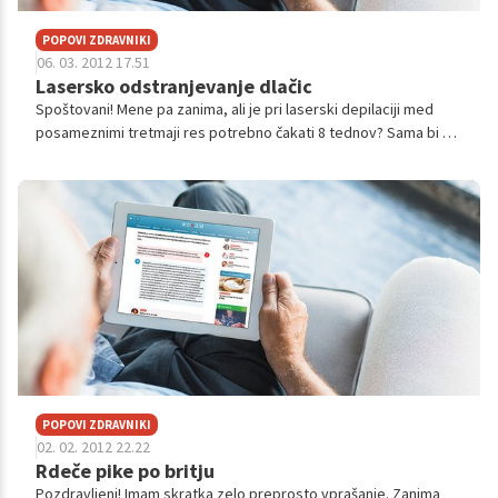
POPOVI ZDRAVNIKI
06. 03. 2012 17.51
Lasersko odstranjevanje dlačic
Spoštovani! Mene pa zanima, ali je pri laserski depilaciji med
posameznimi tretmaji res potrebno čakati 8 tednov? Sama bi se
rada rešila dlak do poletja in v kozmetičnih salonih je navadno
treba čaka...
POPOVI ZDRAVNIKI
02. 02. 2012 22.22
Rdeče pike po britju
Pozdravljeni! Imam skratka zelo preprosto vprašanje. Zanima