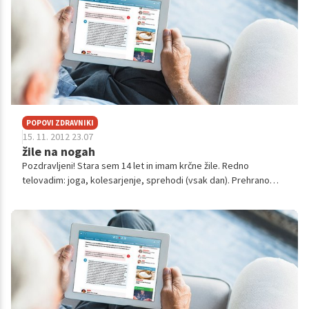
POPOVI ZDRAVNIKI
15. 11. 2012 23.07
žile na nogah
Pozdravljeni! Stara sem 14 let in imam krčne žile. Redno
telovadim: joga, kolesarjenje, sprehodi (vsak dan). Prehrano
imam urejeno in zdravo. Na obeh nogah imam v zgornjem delu
stegen močne k...