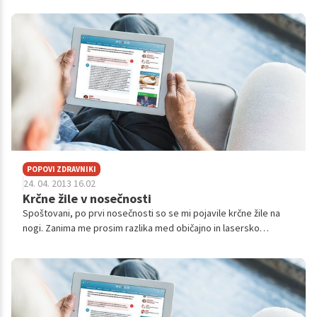
zvok(čiščen...
POPOVI ZDRAVNIKI
24. 04. 2013 16.02
Krčne žile v nosečnosti
Spoštovani, po prvi nosečnosti so se mi pojavile krčne žile na
nogi. Zanima me prosim razlika med običajno in lasersko
operacijo in koliko časa traja okrevanje. Hvala.