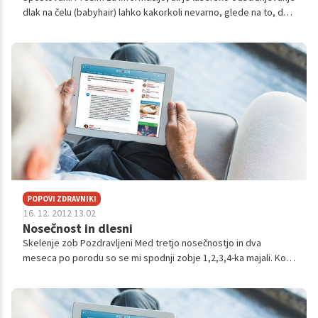
dlak na čelu (babyhair) lahko kakorkoli nevarno, glede na to, da
gre za laserski poseg na glavi?
POPOVI ZDRAVNIKI
16. 12. 2012 13.02
Nosečnost in dlesni
Skelenje zob Pozdravljeni Med tretjo nosečnostjo in dva
meseca po porodu so se mi spodnji zobje 1,2,3,4-ka majali. Ko
sem mesec dni po porodu obiskala svojega zobozdravnika mi je
rekel,da je to preh...