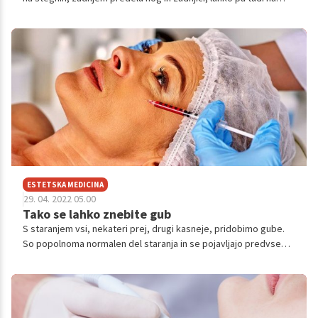
bokih in trebuhu. Morda vam ni všeč, je pa vsekakor običajen in
neškodljiv.
ESTETSKA MEDICINA
29. 04. 2022 05.00
Tako se lahko znebite gub
S staranjem vsi, nekateri prej, drugi kasneje, pridobimo gube.
So popolnoma normalen del staranja in se pojavljajo predvsem
na predelih telesa, ki so najbolj izpostavljeni soncu – obrazu,
vratu, zadnjih straneh rok in podlakti.