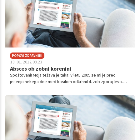
POPOVI ZDRAVNIKI
13. 01. 2012 09.23
Absces ob zobni korenini
Spoštovani! Moja težava je taka: V letu 2009 se mi je pred
jesenjo nekega dne med kosilom odkrhnil 4. zob zgoraj levo.
Takoj sem šel do svojega osebnega zdravnika, ki mi je odprti
zob oskrbel. Zo...