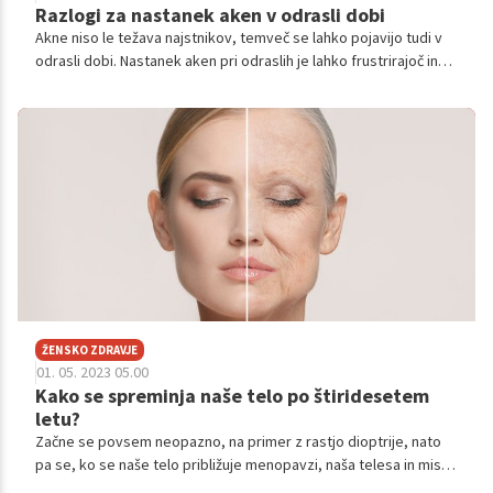
Razlogi za nastanek aken v odrasli dobi
Akne niso le težava najstnikov, temveč se lahko pojavijo tudi v
odrasli dobi. Nastanek aken pri odraslih je lahko frustrirajoč in
neprijeten, saj vpliva na samozavest in kakovost življenja
posameznika. Zakaj se pojavijo in kako jih zdravimo?
ŽENSKO ZDRAVJE
01. 05. 2023 05.00
Kako se spreminja naše telo po štiridesetem
letu?
Začne se povsem neopazno, na primer z rastjo dioptrije, nato
pa se, ko se naše telo približuje menopavzi, naša telesa in misli
soočijo z vrsto sprememb, ki nas lahko močno frustrirajo in