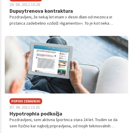
20. 06. 2012 10.26
Dupuytrenova kontraktura
Pozdravljeni, že nekaj let imam v desni dlani od mezinca in
prstanca zadebelino vzdolž »ligamentov«. To je kot neka
zadebeljena žica premera 1-2 mm. To mi malo spremeni gibalne
spretnosti zadnjih dv...
POPOVI ZDRAVNIKI
07. 06. 2012 15.01
Hypotrophia podkožja
Pozdravljeni, sem aktivna športnica stara 24 let. Trudim se da
sem fizično kar najbolj pripravljena, od mojih tekmovalnih
športnih let mi ostalo, da dnevno treniram saj 1,5h dnevno.