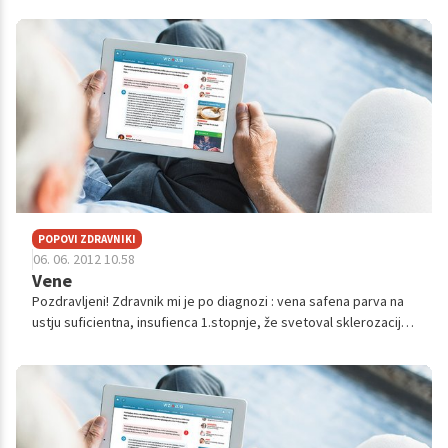
Rekreativ...
POPOVI ZDRAVNIKI
06. 06. 2012 10.58
Vene
Pozdravljeni! Zdravnik mi je po diagnozi : vena safena parva na
ustju suficientna, insufienca 1.stopnje, že svetoval sklerozacijo
ustja. Vendar sem nekje zasledila, da le ta velikokrat ni tako uč...