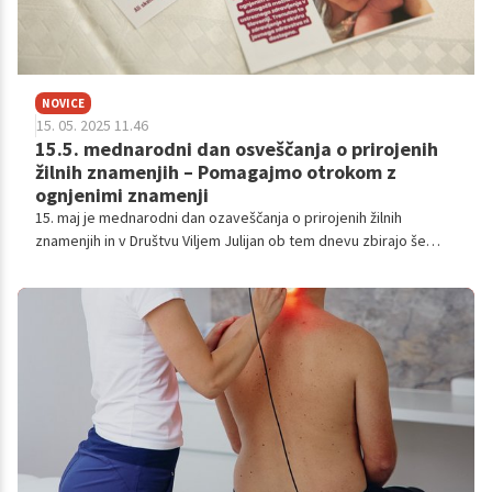
NOVICE
15. 05. 2025 11.46
15.5. mednarodni dan osveščanja o prirojenih
žilnih znamenjih – Pomagajmo otrokom z
ognjenimi znamenji
15. maj je mednarodni dan ozaveščanja o prirojenih žilnih
znamenjih in v Društvu Viljem Julijan ob tem dnevu zbirajo še
potrebnih 65.000€ za PDL laser, ki ga otroci z ognjenimi znamenji
nujno potrebujejo. Obenem v društvu opozarjajo na pomen širše
osveščenosti o prirojenih žilnih znamenjih, ki so še vedno
predmet stigmatizacije.