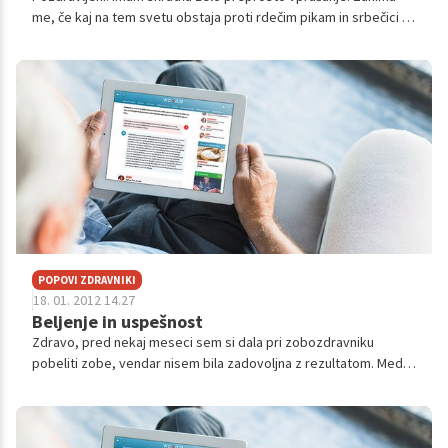
me, če kaj na tem svetu obstaja proti rdečim pikam in srbečici ki
se pojavi po britju (bikini predel in spolovila). Kakšna krema, ki...
POPOVI ZDRAVNIKI
18. 01. 2012 14.27
Beljenje in uspešnost
Zdravo, pred nekaj meseci sem si dala pri zobozdravniku
pobeliti zobe, vendar nisem bila zadovoljna z rezultatom. Med
samim beljenjem me je močno skelelo po spodnjih zobeh, tako
da sem dala sk...