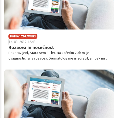
POPOVI ZDRAVNIKI
14. 03. 2012 12.43
Rozacea in nosečnost
Pozdravljeni, Stara sem 30 let. Na začetku 20ih mi je
dijagnosticirana rozacea. Dermatolog me ni zdravil, ampak mi
svetoval katero kozmetiko naj kupim, tako da je moje stanje
ostalo netretirano. ...