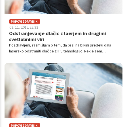
POPOVI ZDRAVNIKI
02. 11. 2012 22.32
Odstranjevanje dlačic z laerjem in drugimi
svetlobnimi viri
Pozdravljeni, razmišljam o tem, da bi si na bikini predelu dala
lasersko odstraniti dlačice z IPL tehnologijo. Nekje sem
prebrala, da ta postopek lahko aktivira virus herpes (sama sem
ga že ...
POPOVI ZDRAVNIKI