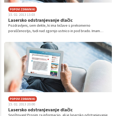
POPOVI ZDRAVNIKI
15. 02. 2013 13.03
Lasersko odstranjevanje dlačic
Pozdravljeni, sem dekle, ki ima težave s prekomerno
poraščenostjo, tudi nad zgornjo ustnico in pod brado. Imam
policistične jajčnike ter povišano vrednost hormona
testosterona. Zanima me, ali se...
POPOVI ZDRAVNIKI
15. 02. 2013 20.00
Lasersko odstranjevanje dlačic
Spoštovani! Prosim za informacijo, ali je lasersko odstranjevanje