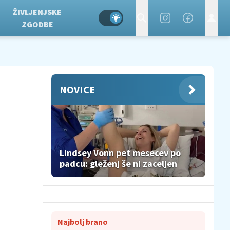
ŽIVLJENJSKE
ZGODBE
NOVICE
Lindsey Vonn pet mesecev po
padcu: gleženj še ni zaceljen
Najbolj brano