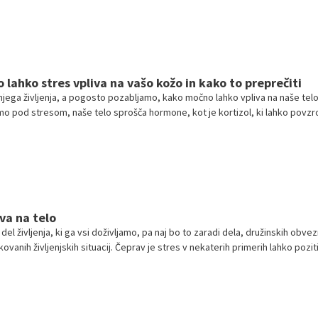
 lahko stres vpliva na vašo kožo in kako to preprečiti
njega življenja, a pogosto pozabljamo, kako močno lahko vpliva na naše telo
smo pod stresom, naše telo sprošča hormone, kot je kortizol, ki lahko povzro
lne kožne težave.
va na telo
del življenja, ki ga vsi doživljamo, pa naj bo to zaradi dela, družinskih obvez
ovanih življenjskih situacij. Čeprav je stres v nekaterih primerih lahko pozit
ševanju težav ali doseganju ciljev, dolgotrajna izpostavljenost stresu lahko
posledice za naše telo in um.