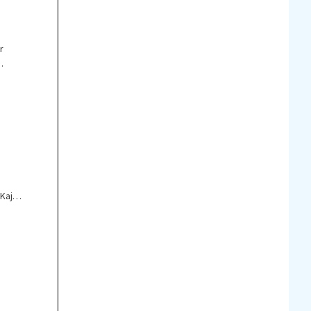
r
.
 Kaj