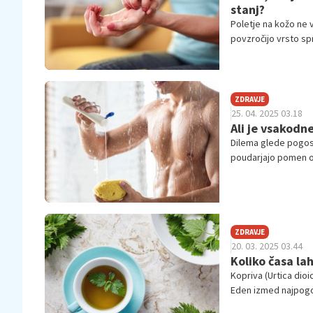
stanj?
Poletje na kožo ne 
povzročijo vrsto sp
zdravniško pomoč.
ZDRAVJE
25. 04. 2025 03.18
Ali je vsakodn
Dilema glede pogosto
poudarjajo pomen os
telesne aktivnosti i
ZDRAVJE
20. 03. 2025 03.44
Koliko časa la
Kopriva (Urtica dioic
Eden izmed najpogos
pripravimo, kakšne so