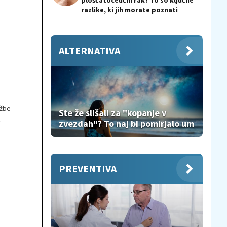
ploščatocelični rak? To so ključne
razlike, ki jih morate poznati
ALTERNATIVA
užbe
Ste že slišali za "kopanje v
zvezdah"? To naj bi pomirjalo um
PREVENTIVA