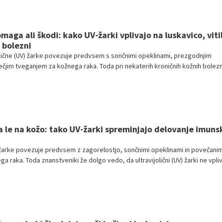
maga ali škodi: kako UV-žarki vplivajo na luskavico, viti
 bolezni
ijolične (UV) žarke povezuje predvsem s sončnimi opeklinami, prezgodnjim
ečjim tveganjem za kožnega raka. Toda pri nekaterih kroničnih kožnih bolezn
zapletena.
a le na kožo: tako UV-žarki spreminjajo delovanje imun
 žarke povezuje predvsem z zagorelostjo, sončnimi opeklinami in povečani
 raka. Toda znanstveniki že dolgo vedo, da ultravijolični (UV) žarki ne vpliv
udi na naš imunski sistem.