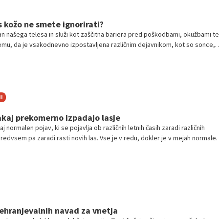
s kožo ne smete ignorirati?
gan našega telesa in služi kot zaščitna bariera pred poškodbami, okužbami te
b temu, da je vsakodnevno izpostavljena različnim dejavnikom, kot so sonce,
stične temperaturne spremembe, koža pogosto ne opozori na težave takoj
I
akaj prekomerno izpadajo lasje
j normalen pojav, ki se pojavlja ob različnih letnih časih zaradi različnih
predvsem pa zaradi rasti novih las. Vse je v redu, dokler je v mejah normale.
lno in začnejo lasje izpadati prekomerno? Kakšni so razlogi za prekomerno
rehranjevalnih navad za vnetja