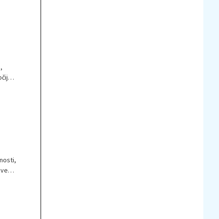
,
čijo
nosti,
iven