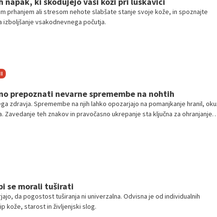
 napak, ki škodujejo vaši koži pri luskavici
očim prhanjem ali stresom nehote slabšate stanje svoje kože, in spoznajte
a izboljšanje vsakodnevnega počutja.
I
no prepoznati nevarne spremembe na nohtih
ega zdravja. Spremembe na njih lahko opozarjajo na pomanjkanje hranil, ok
ja. Zavedanje teh znakov in pravočasno ukrepanje sta ključna za ohranjanje
zdravja.
i se morali tuširati
jo, da pogostost tuširanja ni univerzalna. Odvisna je od individualnih
p kože, starost in življenjski slog.