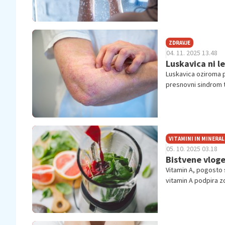
ZDRAVJE
04. 11. 2025 13.48
Luskavica ni l
Luskavica oziroma ps
presnovni sindrom te
svetovnem dnevu lu
VITAMINI IN MINERAL
05. 10. 2025 03.18
Bistvene vloge
Vitamin A, pogosto s
vitamin A podpira zd