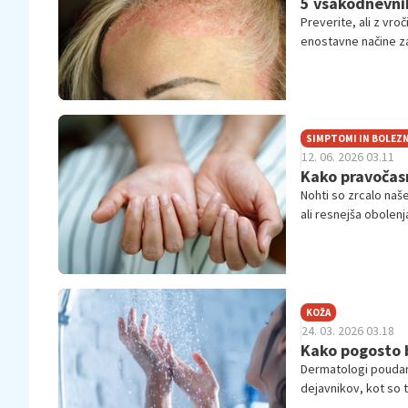
5 vsakodnevnih
Preverite, ali z vr
enostavne načine z
SIMPTOMI IN BOLEZN
12. 06. 2026 03.11
Kako pravočas
Nohti so zrcalo naš
ali resnejša obolen
dobrega počutja in 
KOŽA
24. 03. 2026 03.18
Kako pogosto b
Dermatologi poudarja
dejavnikov, kot so ti