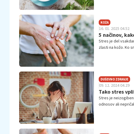
KOŽA
16. 01. 2025 04.52
5 načinov, kako
Stres je del vsakda
zlasti na kožo. Ko 
ali poslabšajo števi
DUŠEVNO ZDRAVJE
09. 12. 2024 04.29
Tako stres vpli
Stres je neizogiben 
odnosov ali nepričak
in nas spodbudi k re
povzroči negativne 