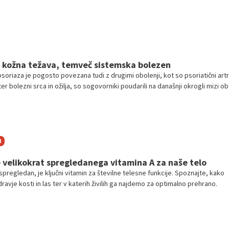
e kožna težava, temveč sistemska bolezen
oriaza je pogosto povezana tudi z drugimi obolenji, kot so psoriatični artri
r bolezni srca in ožilja, so sogovorniki poudarili na današnji okrogli mizi ob
skavice, ki smo ga zaznamovali 29. oktobra.
I
 velikokrat spregledanega vitamina A za naše telo
pregledan, je ključni vitamin za številne telesne funkcije. Spoznajte, kako
ravje kosti in las ter v katerih živilih ga najdemo za optimalno prehrano.