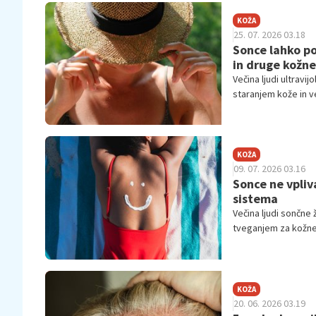
KOŽA
25. 07. 2026 03.18
Sonce lahko po
in druge kožne
Večina ljudi ultrav
staranjem kože in v
zgodba precej bolj 
KOŽA
09. 07. 2026 03.16
Sonce ne vpliv
sistema
Večina ljudi sončne
tveganjem za kožnega
na kožo – vplivajo t
KOŽA
20. 06. 2026 03.19