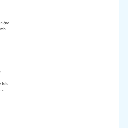
onično
membno
e
e telo
z