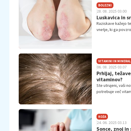
BOLEZNI
28. 08. 2025 03.00
Luskavica in s
Raziskave kažejo t
vnetje, ki ga povzr
je poznati vzroke, 
rezistenca in težave
VITAMINI IN MINERAL
06. 08. 2025 03.07
Prhljaj, težave
vitaminov?
Ste utrujeni, vaši n
potrebuje več vitam
malimi spremembami 
KOŽA
24. 06. 2025 03.13
Sonce, znoj in 