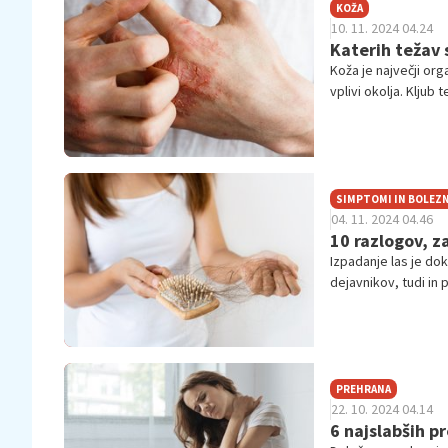
KOŽA
10. 11. 2024 04.24
Katerih težav 
Koža je največji or
vplivi okolja. Klju
onesnaženje in dra
SIMPTOMI IN BOLEZN
04. 11. 2024 04.46
10 razlogov, z
Izpadanje las je doka
dejavnikov, tudi in 
pa, ko ni več norma
izpadanje las?
PREHRANA
22. 10. 2024 04.14
6 najslabših p