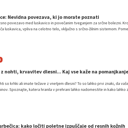
rce: Nevidna povezava, ki jo morate poznati
esno povezavo med luskavico in povečanim tveganjem za srčne bolezni. Kr
oča luskavica, vpliva na celotno telo, vključno s srčno-žilnim sistemom. Po
kot so deljena genetika, vnetje, nepravilnosti maščobnega tkiva, inzulinska
 s holesterolom. Spremljanje zdravja in zdrav življenjski slog sta ključna.
I
 z nohti, krvavitev dlesni... Kaj vse kaže na pomanjkanj
ohti so krhki ali imate težave z vnetjem dlesni? To so lahko prvi znaki, da vaš
inov. Spoznajte, katera hranila v prehrani lahko nadomestite in kako lahko 
izboljšate svoje počutje in zdravje.
srbečica: kako ločiti poletne izpuščaje od resnih kožnih