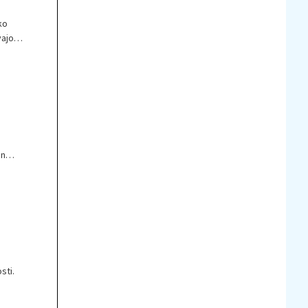
ko
vajo
en
sti.