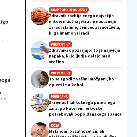
SIMPTOMI IN BOLEZNI
Zdravnik razbija enega največjih
ligo
mitov: mastna jetra ne nastanejo
zaradi slanine, temveč zaradi živila,
ki ga imamo vsi radi
ih je
PREVENTIVA
Zdravniki opozarjajo: to je največja
napaka, ki jo ljudje delajo med
vročino
PREVENTIVA
To se zgodi z vašimi možgani, ko
skega
opustite alkohol
m
PREHRANA
ajo le
Skrivnost lahkotnega poletnega
žara, po katerem ne boste
potrebovali popoldanskega spanca
KOŽA
Melanom, bazalnocelični ali