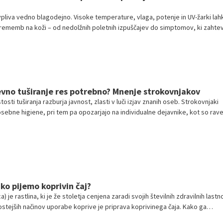
vpliva vedno blagodejno. Visoke temperature, vlaga, potenje in UV-žarki lah
rememb na koži – od nedolžnih poletnih izpuščajev do simptomov, ki zahte
evno tuširanje res potrebno? Mnenje strokovnjakov
sti tuširanja razburja javnost, zlasti v luči izjav znanih oseb. Strokovnjaki
ebne higiene, pri tem pa opozarjajo na individualne dejavnike, kot so rav
n tip kože, ki vplivajo na idealno pogostost tuširanja.
hko pijemo koprivin čaj?
a) je rastlina, ki je že stoletja cenjena zaradi svojih številnih zdravilnih lastno
tejših načinov uporabe koprive je priprava koprivinega čaja. Kako ga
 'zdravilne' lastnosti in koliko časa je sploh priporočljivo piti koprivin čaj?