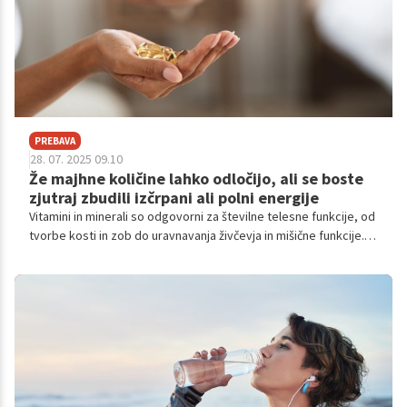
PREBAVA
28. 07. 2025 09.10
Že majhne količine lahko odločijo, ali se boste
zjutraj zbudili izčrpani ali polni energije
Vitamini in minerali so odgovorni za številne telesne funkcije, od
tvorbe kosti in zob do uravnavanja živčevja in mišične funkcije.
Tokrat bomo pogledali tri ključne minerale: magnezij, cink in
mangan, ki igrajo pomembno vlogo pri ohranjanju zdravja.