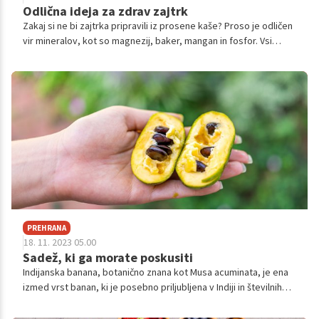
Odlična ideja za zdrav zajtrk
Zakaj si ne bi zajtrka pripravili iz prosene kaše? Proso je odličen
vir mineralov, kot so magnezij, baker, mangan in fosfor. Vsi
imajo zelo koristne učinke. Magnezij denimo nujno potrebujemo
za normalno odvijanje več kot 300 procesov, ki potekajo v
telesu. Sodeluje tako pri presnavljanju hrane kot pri delovanju
živčevja.
PREHRANA
18. 11. 2023 05.00
Sadež, ki ga morate poskusiti
Indijanska banana, botanično znana kot Musa acuminata, je ena
izmed vrst banan, ki je posebno priljubljena v Indiji in številnih
drugih tropskih območjih po svetu.