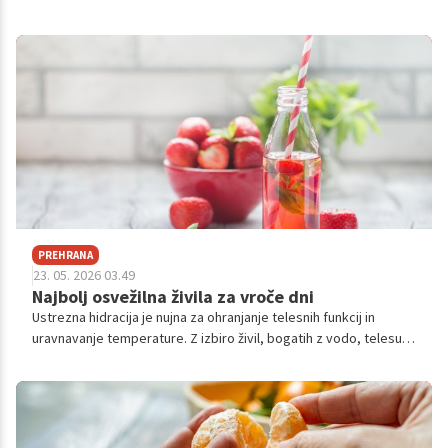
splošno vitalnost telesa.
PREHRANA
23. 05. 2026 03.49
Najbolj osvežilna živila za vroče dni
Ustrezna hidracija je nujna za ohranjanje telesnih funkcij in
uravnavanje temperature. Z izbiro živil, bogatih z vodo, telesu
zagotovimo potrebno podporo, zmanjšamo tveganje za
dehidracijo ter poskrbimo za dolgoročno zdravje naših organov.