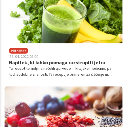
PREHRANA
22. 04. 2022 05.00
Napitek, ki lahko pomaga razstrupiti jetra
Ta recept temelji na načelih ajurvede in kitajske medicine, pa
tudi sodobne znanosti. Ta recept je primeren za čiščenje in
razstrupljanje jeter ali preprosto za podporo delovanja jeter in
žolčnika ter splošno zdravje.