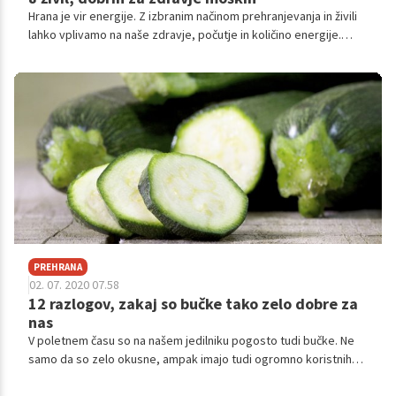
Hrana je vir energije. Z izbranim načinom prehranjevanja in živili
lahko vplivamo na naše zdravje, počutje in količino energije.
Čedalje več je na tržišču industrijsko predelane hrane, ki ji
primanjkuje prehranskih vrednot vitaminov in mineralov.
Posledično se pojavijo mnoge zdravstvene težave, slabo
počutje in utrujenost. Zato bomo tokrat malo več besed
namenili hrani, ki je primerna za krepitev zdravja in telesa
moških.
PREHRANA
02. 07. 2020 07.58
12 razlogov, zakaj so bučke tako zelo dobre za
nas
V poletnem času so na našem jedilniku pogosto tudi bučke. Ne
samo da so zelo okusne, ampak imajo tudi ogromno koristnih
snovi za naše zdravje.