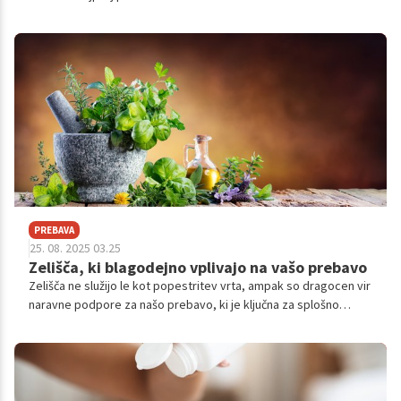
sami navadno posumijo na pomanjkanje železa v krvi. Slednje
lahko vodi do anemije in drugih težav. Na srečo pa obstaja veliko
živil z visoko vsebnostjo železa, ki jih lahko preprosto dodate k
svoji prehrani. Vseeno pa opozarjamo, da se je v primeru
simptomov treba oglasiti pri zdravniku in najprej opraviti krvne
teste!
PREBAVA
25. 08. 2025 03.25
Zelišča, ki blagodejno vplivajo na vašo prebavo
Zelišča ne služijo le kot popestritev vrta, ampak so dragocen vir
naravne podpore za našo prebavo, ki je ključna za splošno
vitalnost. V nadaljevanju vam predstavljamo nekaj najbolj
priljubljenih zelišč, ki se uporabljajo za ohranjanje zdrave
prebave.