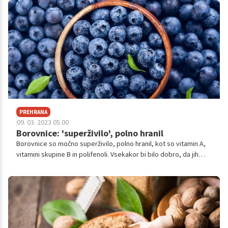
PREHRANA
09. 03. 2023 05.00
Borovnice: 'superživilo', polno hranil
Borovnice so močno superživilo, polno hranil, kot so vitamin A,
vitamini skupine B in polifenoli. Vsekakor bi bilo dobro, da jih
dodamo v svoj jedilnik!