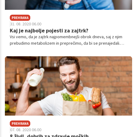
PREHRANA
31. 08. 2020 06.00
Kaj je najbolje pojesti za zajtrk?
Vsi vemo, da je zajtrk najpomembnejši obrok dneva, saj z njim
prebudimo metabolizem in preprečimo, da bi se prenajedali.
Zajtrk naj telesu zagotovi dovolj ogljikovih hidratov, vlaknin in
beljakovin. Predstavljamo vam nekaj možnosti, s katerimi lahko
na zdrav način pričnete dan.
PREHRANA
07. 08. 2020 06.00
8 živil, dobrih za zdravje moških