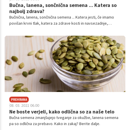
Bučna, lanena, sončnična semena ... Katera so
najbolj zdrava?
Bučnična, lanena, sončnična semena ... Katera jesti, če imamo
povišan krvni tlak, katera za zdrave kosti in navsezadnje,
kakšne so zdravstvene koristi enih in drugih?
PREHRANA
08. 03. 2021 06.00
Ne boste verjeli, kako odlična so za naše telo
Bučna semena zmanjšujejo tveganje za okužbe, lanena semena
pa so odlična za prebavo. Kako in zakaj? Berite dalje.