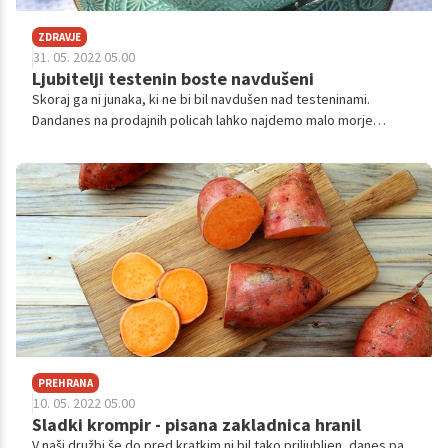
ZDRAVJE
31. 05. 2022 05.00
Ljubitelji testenin boste navdušeni
Skoraj ga ni junaka, ki ne bi bil navdušen nad testeninami.
Dandanes na prodajnih policah lahko najdemo malo morje
testenin najrazličnejših oblik, sestave in tudi okusa, tako da jih
lahko uživate tudi tisti, ki pazite na svoje zdravje, ste morda
vegani ali se recimo izogibate glutenu. Med izjemno okusne in
zdravju prijazne zagotovo sodijo testenine iz sladkega
krompirja, ki bodo brez dvoma navdušile tudi najbolj zahtevne
gurmane.
PREHRANA
10. 05. 2022 05.00
Sladki krompir - pisana zakladnica hranil
V naši družbi še do pred kratkim ni bil tako priljubljen, danes pa