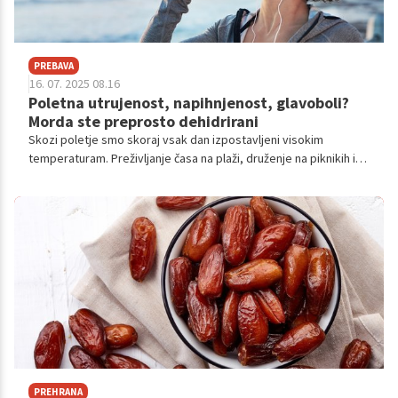
PREBAVA
16. 07. 2025 08.16
Poletna utrujenost, napihnjenost, glavoboli?
Morda ste preprosto dehidrirani
Skozi poletje smo skoraj vsak dan izpostavljeni visokim
temperaturam. Preživljanje časa na plaži, druženje na piknikih in
športnih aktivnostih na prostem povzroči povečano potenje, kar
lahko vodi do dehidracije. Zadosten vnos tekočine je
pomemben za ohranjanje energije in delovanja prebavil.
PREHRANA