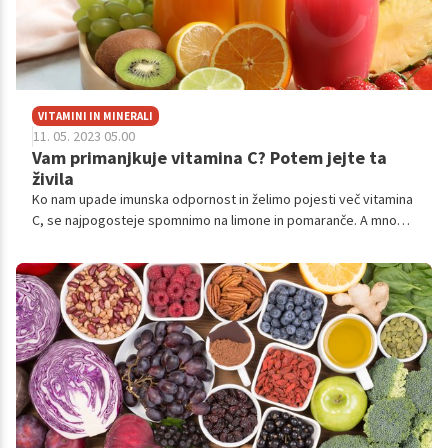
VITAMINI IN MINERALI
11. 05. 2023 05.00
Vam primanjkuje vitamina C? Potem jejte ta
živila
Ko nam upade imunska odpornost in želimo pojesti več vitamina
C, se najpogosteje spomnimo na limone in pomaranče. A mnogi
drugi sadeži vsebujejo celo več vitamina C kot citrusi. Preverite,
kako ga še lahko vnesete v svoje telo.