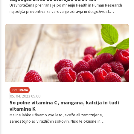
Uravnotežena prehrana je po mnenju Health in Human Research
najboljša preventiva za varovanje zdravja in dolgoživost.
Obstajajo živila, ki so na splošno dobra ne glede na našo
starost, obstajajo pa tudi tista, ki imajo posebne koristi za ljudi,
ki so starejši od 50 let.
PREHRANA
05. 04. 2023 05.00
So polne vitamina C, mangana, kalcija in tudi
vitamina K
Maline lahko uživamo vse leto, sveže ali zamrznjene,
samostojno ali v različnih sokovih. Niso le okusne in
vsestranske, temveč imajo tudi zdravstvene prednosti.
Poglejmo si, kaj je o njih znano.