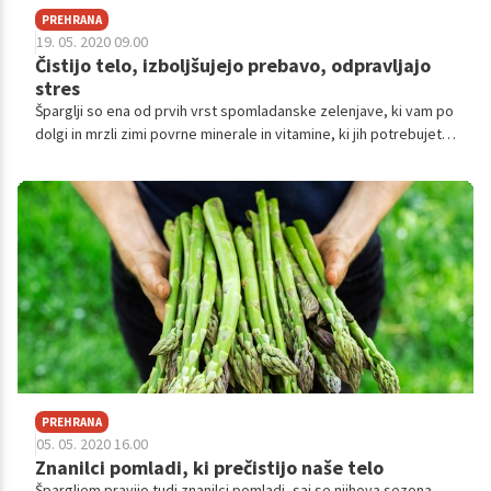
PREHRANA
19. 05. 2020 09.00
Čistijo telo, izboljšujejo prebavo, odpravljajo
stres
Šparglji so ena od prvih vrst spomladanske zelenjave, ki vam po
dolgi in mrzli zimi povrne minerale in vitamine, ki jih potrebujete,
da lahko v pomlad vstopite polni energije. Pravijo jim tudi
znanilci pomladi, saj se njihova sezona prične aprila, a v izobilju
se jih lahko naužijemo prav v začetku maja.
PREHRANA
05. 05. 2020 16.00
Znanilci pomladi, ki prečistijo naše telo
Špargljem pravijo tudi znanilci pomladi, saj se njihova sezona