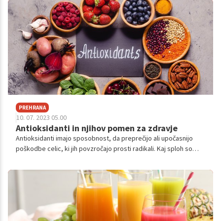
PREHRANA
10. 07. 2023 05.00
Antioksidanti in njihov pomen za zdravje
Antioksidanti imajo sposobnost, da preprečijo ali upočasnijo
poškodbe celic, ki jih povzročajo prosti radikali. Kaj sploh so
antioksidanti, kaj so prosti radikali, kako delujejo eni in drugi ter
kje in kako jih najdemo, si poglejmo v nadaljevanju.