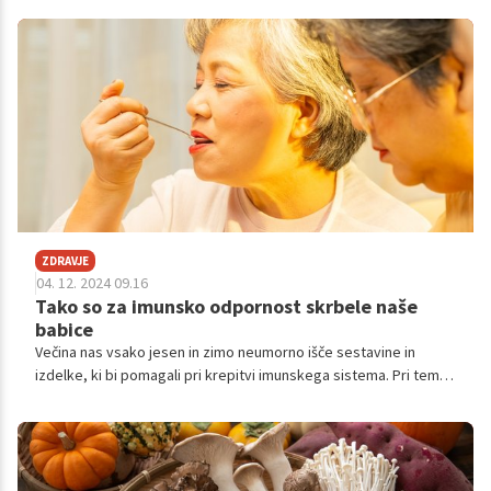
vloga v prehrani še bolj pomembna, saj pomaga pri krepitvi
telesa, izboljšanju počutja in preprečevanju številnih bolezni.
ZDRAVJE
04. 12. 2024 09.16
Tako so za imunsko odpornost skrbele naše
babice
Večina nas vsako jesen in zimo neumorno išče sestavine in
izdelke, ki bi pomagali pri krepitvi imunskega sistema. Pri tem bi
nam morale biti vodilo naše babice, ki so že pred desetletji, ko
še sploh ni bilo svetovnega spleta in pametnih telefonov, dobro
vedele, kam po pomoč pri krepitvi imunske odpornosti – v
čebelji panj!