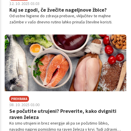
12. 10. 2025 03.03
Kaj se zgodi, če žvečite nageljnove žbice?
Od ustne higiene do zdravja prebave, vključitev te majhne
začimbe v vašo dnevno rutino lahko prinaša številne koristi.
PREHRANA
08. 10. 2025 03.00
Se počutite utrujeni? Preverite, kako dvigniti
raven železa
Ko smo utrujeni in brez energije ali pa se počutimo šibko,
navadno najprej pomislimo na raven železa v krvi. Tudi zdravniki