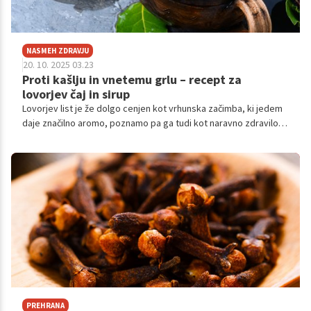
NASMEH ZDRAVJU
20. 10. 2025 03.23
Proti kašlju in vnetemu grlu – recept za
lovorjev čaj in sirup
Lovorjev list je že dolgo cenjen kot vrhunska začimba, ki jedem
daje značilno aromo, poznamo pa ga tudi kot naravno zdravilo,
ki deluje protivnetno in antiseptično!
PREHRANA