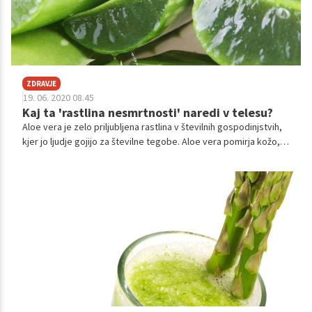
ZDRAVJE
19. 06. 2020 08.45
Kaj ta 'rastlina nesmrtnosti' naredi v telesu?
Aloe vera je zelo priljubljena rastlina v številnih gospodinjstvih,
kjer jo ljudje gojijo za številne tegobe. Aloe vera pomirja kožo,
blaži bolečine ob opeklinah ali urezninah in pospešuje celjenje
kože. Kljub temu ima še številne druga pozitivne učinke na naše
zdravje, zato ni nenavadno, da so jo Egipčani poimenovali kar
'rastlina nesmrtnosti'. Preverite, katere.