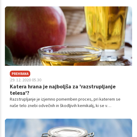
PREHRANA
29. 12. 2020 05.30
Katera hrana je najboljša za 'razstrupljanje
telesa'?
Razstrupljanje je izjemno pomemben proces, pri katerem se
naše telo znebi odvečnih in škodljivih kemikalij, ki se v
določenem obdobju nabirajo v našem telesu.