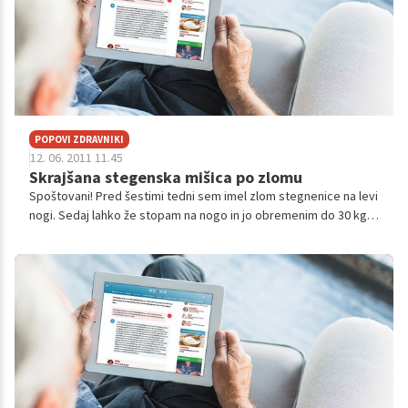
POPOVI ZDRAVNIKI
12. 06. 2011 11.45
Skrajšana stegenska mišica po zlomu
Spoštovani! Pred šestimi tedni sem imel zlom stegnenice na levi
nogi. Sedaj lahko že stopam na nogo in jo obremenim do 30 kg.
Zaradi operacije pa je sedaj stegenska mišica poškodovana in
se je zara...