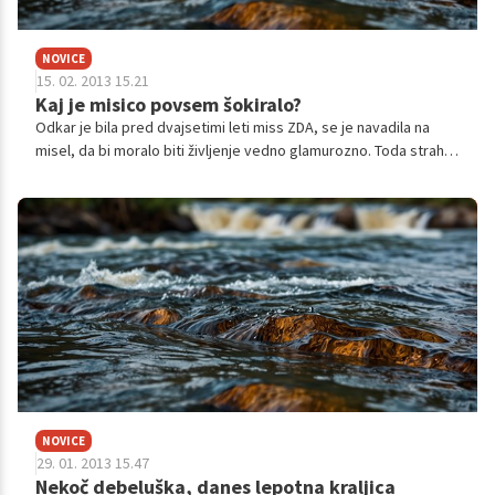
NOVICE
15. 02. 2013 15.21
Kaj je misico povsem šokiralo?
Odkar je bila pred dvajsetimi leti miss ZDA, se je navadila na
misel, da bi moralo biti življenje vedno glamurozno. Toda strah,
da ima morda raka dojk, jo je postavil na bolj realna tla in jo
opomnil, kaj je na svetu bolj pomembno.
NOVICE
29. 01. 2013 15.47
Nekoč debeluška, danes lepotna kraljica