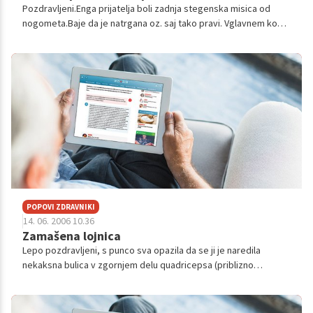
Pozdravljeni.Enga prijatelja boli zadnja stegenska misica od
nogometa.Baje da je natrgana oz. saj tako pravi. Vglavnem ko
teče pa pri dotiku ga boli ,nogometa zdej nemore igrat ...Ali je to
res natrga...
POPOVI ZDRAVNIKI
14. 06. 2006 10.36
Zamašena lojnica
Lepo pozdravljeni, s punco sva opazila da se ji je naredila
nekaksna bulica v zgornjem delu quadricepsa (priblizno
centimeter pod kolkom, ter priblizno 5 - 6 centrimetrow od
vagino proti kolku). Ce...