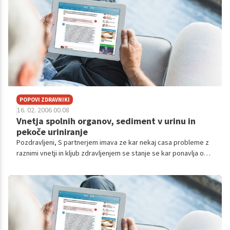
POPOVI ZDRAVNIKI
16. 02. 2006 00.08
Vnetja spolnih organov, sediment v urinu in
pekoče uriniranje
Pozdravljeni, S partnerjem imava ze kar nekaj casa probleme z
raznimi vnetji in kljub zdravljenjem se stanje se kar ponavlja oz.
slabsa. Kot prvo imam sama zelo pogosta glivična vnetja.
Ginekologin...