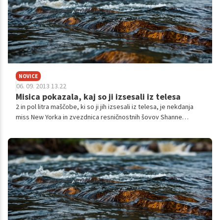
NOVICE
06. 09. 2013 13.22
Misica pokazala, kaj so ji izsesali iz telesa
2 in pol litra maščobe, ki so ji jih izsesali iz telesa, je nekdanja
miss New Yorka in zvezdnica resničnostnih šovov Shanne
Moakler brez zadržkov razkrila svojim oboževalcem na
Instagram profilu.