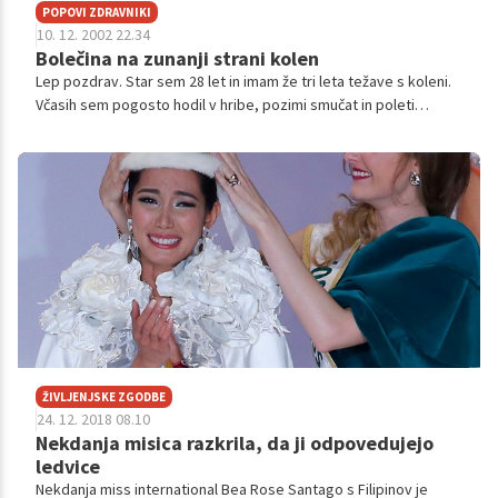
POPOVI ZDRAVNIKI
10. 12. 2002 22.34
Bolečina na zunanji strani kolen
Lep pozdrav. Star sem 28 let in imam že tri leta težave s koleni.
Včasih sem pogosto hodil v hribe, pozimi smučat in poleti
plezat. Pred leti pa se mi je začela pojavljati moteča bolečina na
zunanji s...
ŽIVLJENJSKE ZGODBE
24. 12. 2018 08.10
Nekdanja misica razkrila, da ji odpovedujejo
ledvice
Nekdanja miss international Bea Rose Santago s Filipinov je