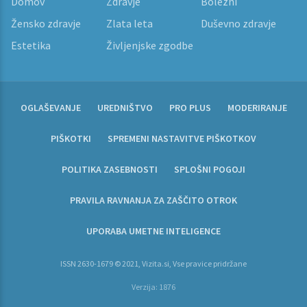
Domov
Zdravje
Bolezni
Žensko zdravje
Zlata leta
Duševno zdravje
Estetika
Življenjske zgodbe
OGLAŠEVANJE
UREDNIŠTVO
PRO PLUS
MODERIRANJE
PIŠKOTKI
SPREMENI NASTAVITVE PIŠKOTKOV
POLITIKA ZASEBNOSTI
SPLOŠNI POGOJI
PRAVILA RAVNANJA ZA ZAŠČITO OTROK
UPORABA UMETNE INTELIGENCE
ISSN 2630-1679 © 2021, Vizita.si, Vse pravice pridržane
Verzija: 1876