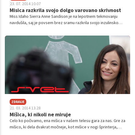
23. 07. 2014 10.07
Misica razkrila svojo dolgo varovano skrivnost
Miss Idaho Sierra Anne Sandison je na lepotnem tekmovanju
navdušila, saj je povsem brez sramu razkrila svojo inzulinsko
črpalko in kasneje odkrito spregovorila o življenju s sladkorno
boleznijo.
ZDRAVJE
21. 03. 2014 13.28
Mišica, ki nikoli ne miruje
Celo ko počivamo, ena mišica v našem telesu gara za nas. Gre za
mišico, ki dela dvakrat močneje, kot mišice v nogi šprinterja,
celo ko mirujete.