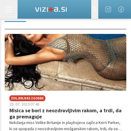
MISICA
ŽIVLJENJSKE ZGODBE
25. 07. 2019 07.48
Misica se bori z neozdravljivim rakom, a trdi, da
ga premaguje
Nekdanja miss Velike Britanije in playbojeva zajčica Kerri Parker,
ki se spopada z neozdravljivim možganskim rakom, trdi, da se