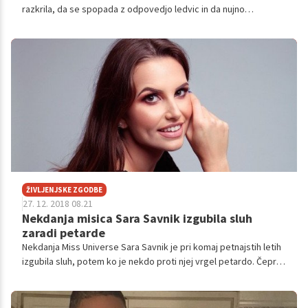
razkrila, da se spopada z odpovedjo ledvic in da nujno
potrebuje presaditev. Komaj 28-letna lepotica je prepričana, da
je za njeno stanje kriv prašek, ki ga je pila pred vadbo.
ŽIVLJENJSKE ZGODBE
27. 12. 2018 08.21
Nekdanja misica Sara Savnik izgubila sluh
zaradi petarde
Nekdanja Miss Universe Sara Savnik je pri komaj petnajstih letih
izgubila sluh, potem ko je nekdo proti njej vrgel petardo. Čeprav
je od usodnega dne že 13 let, se dogodka spominja, kot bi se
zgodil včeraj. ''Občutek je bil grozljiv. Ne znam opisati. Grozno
je, ko v sekundi ne slišiš ničesar več. Slika je, zvoka ni,''