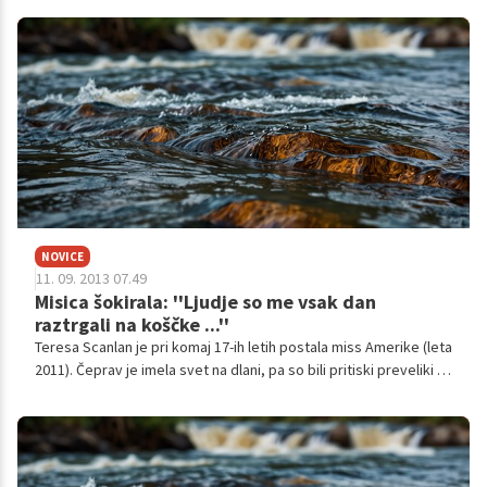
NOVICE
11. 09. 2013 07.49
Misica šokirala: ''Ljudje so me vsak dan
raztrgali na koščke ...''
Teresa Scanlan je pri komaj 17-ih letih postala miss Amerike (leta
2011). Čeprav je imela svet na dlani, pa so bili pritiski preveliki in
najstnica je pred kratkim priznala, da je bila takrat tik pred tem,
da si vzame življenje.