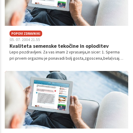
POPOVI ZDRAVNIKI
05. 07. 2004 21.55
Kvaliteta semenske tekočine in oploditev
Lepo pozdravljeni. Za vas imam 2 vprasanja,in sicer: 1. Sperma
pri prvem orgazmu je ponavadi bolj gosta,zgoscena,bela(vsaj
pri meni) kot sperma pri naslednjih izlivih,pri katerih je bol
tekoca in...