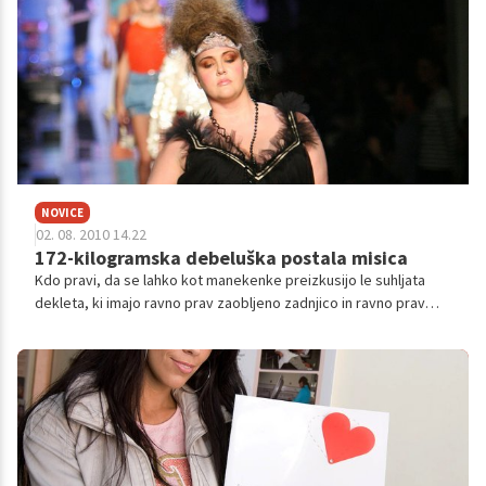
NOVICE
02. 08. 2010 14.22
172-kilogramska debeluška postala misica
Kdo pravi, da se lahko kot manekenke preizkusijo le suhljata
dekleta, ki imajo ravno prav zaobljeno zadnjico in ravno prav
bujno oprsje, medtem ko morajo biti preostali deli telesa suhi in
čvrsti? V majhni italijanski vasici Forcoli so že 21. leto zapored
izbirali miss debelušk.