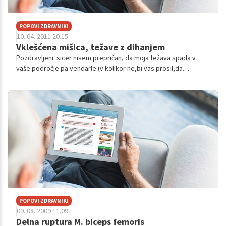
POPOVI ZDRAVNIKI
10. 04. 2011 20.15
Vklešćena mišica, težave z dihanjem
Pozdravljeni. sicer nisem prepričan, da moja težava spada v
vaše področje pa vendarle (v kolikor ne,bi vas prosil,da
napišete,kam ta težava spada). pred 2 tednoma me je "vrezalo"
v križu, kot ...
POPOVI ZDRAVNIKI
09. 08. 2009 11.09
Delna ruptura M. biceps femoris