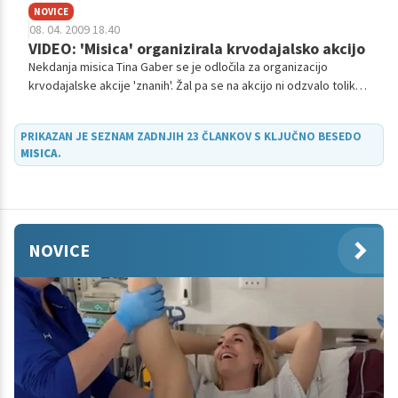
NOVICE
08. 04. 2009 18.40
VIDEO: 'Misica' organizirala krvodajalsko akcijo
Nekdanja misica Tina Gaber se je odločila za organizacijo
krvodajalske akcije 'znanih'. Žal pa se na akcijo ni odzvalo toliko
znanih Slovencev kot je pričakovala.
PRIKAZAN JE SEZNAM ZADNJIH 23 ČLANKOV S KLJUČNO BESEDO
MISICA
.
NOVICE