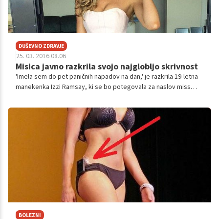
DUŠEVNO ZDRAVJE
25. 03. 2016 08.06
Misica javno razkrila svojo najglobljo skrivnost
'Imela sem do pet paničnih napadov na dan,' je razkrila 19-letna
manekenka Izzi Ramsay, ki se bo potegovala za naslov miss
Avstralije. Mlada lepotica je razkrila, da se je že pri 12 letih
spopadala s hudo depresijo in anksioznostjo. S pomočjo družine
in psihologa je le našla izhod iz pekla.
BOLEZNI