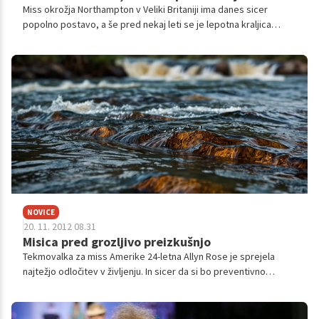
Miss okrožja Northampton v Veliki Britaniji ima danes sicer
popolno postavo, a še pred nekaj leti se je lepotna kraljica
borila s čezmerno telesno težo. Takrat je tehtala kar 101
kilogram.
NOVICE
20. 11. 2012 08.31
Misica pred grozljivo preizkušnjo
Tekmovalka za miss Amerike 24-letna Allyn Rose je sprejela
najtežjo odločitev v življenju. In sicer da si bo preventivno
odstranila obe dojki, da bi se zavarovala pred grozljivo
boleznijo, s katero so se srečale skoraj vse njene sorodnice –
rakom dojke.