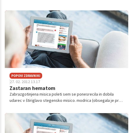
je njen možganski tumor zmanjšal, odkar uporablja medicinsko
marihuano. Kot pravi, se je že skoraj vdala v usodo, a je sedaj
optimistična, da bo še dolgo živela.
POPOVI ZDRAVNIKI
27. 02. 2012 13.17
Zastaran hematom
Zabrazgotinjena misica poleti sem se ponesrecila in dobila
udarec v štiriglavo stegensko misico. modrica (obsegala je prb.
2/3 stegna) je izginila, ampak na mestu poskodbe imam veliko
otrdlin...