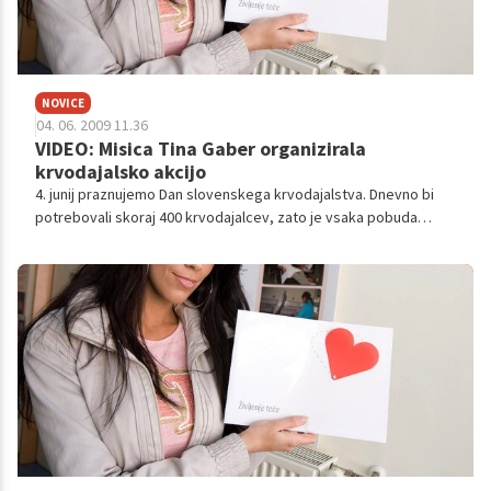
NOVICE
04. 06. 2009 11.36
VIDEO: Misica Tina Gaber organizirala
krvodajalsko akcijo
4. junij praznujemo Dan slovenskega krvodajalstva. Dnevno bi
potrebovali skoraj 400 krvodajalcev, zato je vsaka pobuda
dobrodošla. Letos aprila so se na povabilo Tine Gaber, miss
hawaiian tropic, odzvale tudi njene kolegice.