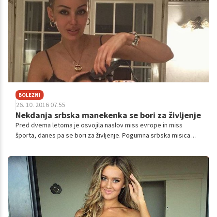
pripoveduje danes 28-letna Sara iz Ajdovščine.
BOLEZNI
26. 10. 2016 07.55
Nekdanja srbska manekenka se bori za življenje
Pred dvema letoma je osvojila naslov miss evrope in miss
športa, danes pa se bori za življenje. Pogumna srbska misica
Dijana Milojković je preko spleta razkrila, da se spopada z rakom
in objavila fotografijo sebe in moža z novim videzom.