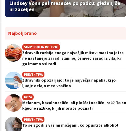
Lindsey Vonn pet mesecev po padcu: gleženj še
ni zaceljen
Najbolj brano
SIMPTOMI IN BOLEZNI
Zdravnik razbija enega največjih mitov: mastna jetra
ne nastanejo zaradi slanine, temveč zaradi živila, ki
ga imamo vsi radi
PREVENTIVA
Zdravniki opozarjajo: to je največja napaka, ki jo
ljudje delajo med vročino
KOŽA
Melanom, bazalnocelični ali ploščatocelični rak? To so
ključne razlike, ki jih morate poznati
PREVENTIVA
To se zgodi z vašimi možgani, ko opustite alkohol