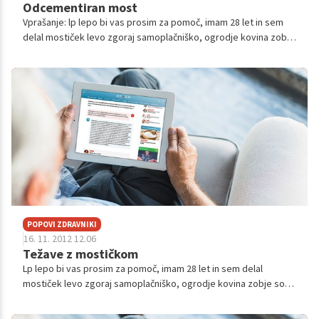
Odcementiran most
Vprašanje: lp lepo bi vas prosim za pomoč, imam 28 let in sem
delal mostiček levo zgoraj samoplačniško, ogrodje kovina zobje
so keramični spredaj in zadaj, vse vidne ploskve so bele Imam
pa takole, za...
POPOVI ZDRAVNIKI
16. 11. 2012 12.06
Težave z mostičkom
Lp lepo bi vas prosim za pomoč, imam 28 let in sem delal
mostiček levo zgoraj samoplačniško, ogrodje kovina zobje so
keramični spredaj in zadaj, vse vidne ploskve so bele Imam pa
takole, zadnji ...