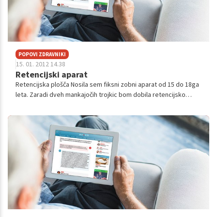
POPOVI ZDRAVNIKI
15. 01. 2012 14.38
Retencijski aparat
Retencijska plošča Nosila sem fiksni zobni aparat od 15 do 18ga
leta. Zaradi dveh mankajočih trojkic bom dobila retencijsko
ploščo. Zanima me kako to zgleda? Ali je to retencijski aparat?
Zaradi moje...