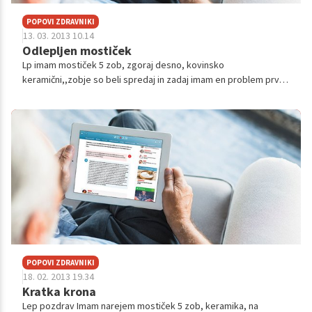
POPOVI ZDRAVNIKI
13. 03. 2013 10.14
Odlepljen mostiček
Lp imam mostiček 5 zob, zgoraj desno, kovinsko
keramični,,zobje so beli spredaj in zadaj imam en problem prvi
zob v mostičku ki je na nosilcu( Spodnji nosilec je moj zob), če
mostiček rahlo...
POPOVI ZDRAVNIKI
18. 02. 2013 19.34
Kratka krona
Lep pozdrav Imam narejem mostiček 5 zob, keramika, na