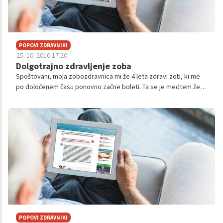
POPOVI ZDRAVNIKI
25. 10. 2010 17.20
Dolgotrajno zdravljenje zoba
Spoštovani, moja zobozdravnica mi že 4 leta zdravi zob, ki me
po določenem času ponovno začne boleti. Ta se je medtem že
zlomil (tudi v notranjost), zato mi je naredila novega in mi ga
pritrdila na...
POPOVI ZDRAVNIKI