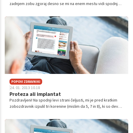
zadnjem zobu zgoraj desno se mi na enem mestu vidi spodnjo
zob nosilec, cca par milimetrov,,,,na enem mestu se lepo stika
spodnji zob z mosti...
POPOVI ZDRAVNIKI
24. 01. 2013 10.18
Proteza ali implantat
Pozdravljeni! Na spodnji levi strani čeljusti, mi je pred kratkim
zobozdravnik izpulil tri korenine (mislim da 5, 7 in 8), ki so devet
let nosile kvaliteten mostiček. Sedaj ko se mi rane celijo, se
mo...