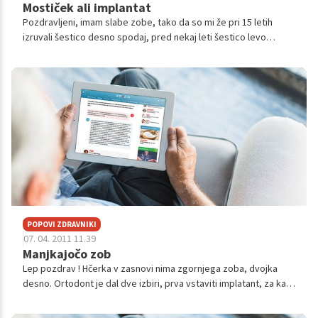
Mostiček ali implantat
Pozdravljeni, imam slabe zobe, tako da so mi že pri 15 letih
izruvali šestico desno spodaj, pred nekaj leti šestico levo
zgoraj, letos pa še štirico levo zgoraj. Kirurg mi je predlagal, da
št...
POPOVI ZDRAVNIKI
07. 04. 2011 11.39
Manjkajočo zob
Lep pozdrav ! Hčerka v zasnovi nima zgornjega zoba, dvojka
desno. Ortodont je dal dve izbiri, prva vstaviti implatant, za kar
smo se tudi odločili, kot estetski videz in druga-odstraniti zdrav
zob dv...