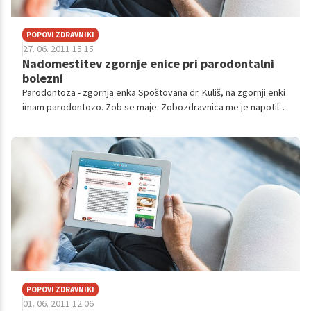
POPOVI ZDRAVNIKI
27. 06. 2011 15.15
Nadomestitev zgornje enice pri parodontalni
bolezni
Parodontoza - zgornja enka Spoštovana dr. Kuliš, na zgornji enki
imam parodontozo. Zob se maje. Zobozdravnica me je napotila
na ortopan. V katerih primerih je potreben mostičen oz. kdaj se
lahko odl...
POPOVI ZDRAVNIKI
01. 06. 2011 12.06