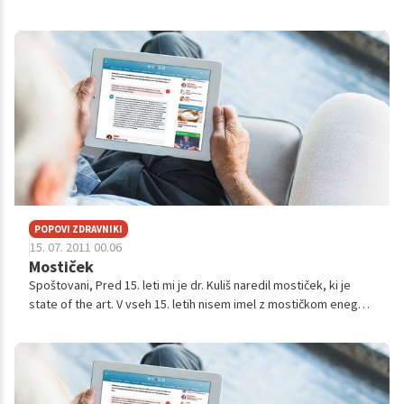
takrat pred 10 leti bil ugoden ,skrbi me koliko bom morala
plačati sedaj se...
POPOVI ZDRAVNIKI
15. 07. 2011 00.06
Mostiček
Spoštovani, Pred 15. leti mi je dr. Kuliš naredil mostiček, ki je
state of the art. V vseh 15. letih nisem imel z mostičkom enega
samega problema. Ali prihajate iz iste ordinacije? Če ja, pot...