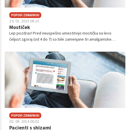
mostiček odstrani? Prosim za pomoč, ker res ne vem, kaj naj
naredim. Najraje bi še nekaj časa obdržala tega. Razen seveda v
POPOVI ZDRAVNIKI
primeru, da bi nazadnje morala dobiti protezo. Koliko let zdrži
19. 01. 2015 08.15
mostiček v najboljšem primeru? Hvala lepa vnaprej. Lp.
Mostiček
Lep pozdrav! Pred neuspešno umestitvijo mostička na levo
čeljust zgoraj (od 4 do 7) so bile zamenjane tri amalgamske
zalivke na treh kočnikih z inlay-i. Zaradi vidnega preoblikovanja
ravnin, nagibov i...
POPOVI ZDRAVNIKI
02. 08. 2014 00.02
Pacienti s shizami