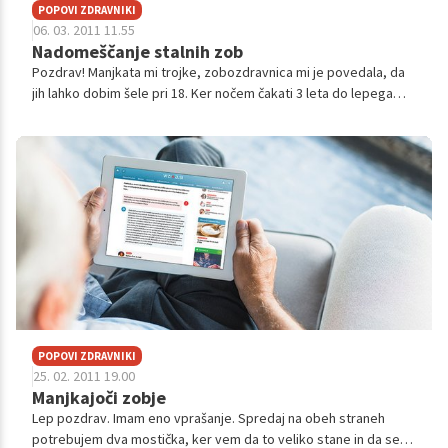
POPOVI ZDRAVNIKI
06. 03. 2011 11.55
Nadomeščanje stalnih zob
Pozdrav! Manjkata mi trojke, zobozdravnica mi je povedala, da
jih lahko dobim šele pri 18. Ker nočem čakati 3 leta do lepega
nasmeha, me zanima pri kokih letih se lahko dobi zobni vsadek
oz. mos...
POPOVI ZDRAVNIKI
25. 02. 2011 19.00
Manjkajoči zobje
Lep pozdrav. Imam eno vprašanje. Spredaj na obeh straneh
potrebujem dva mostička, ker vem da to veliko stane in da se