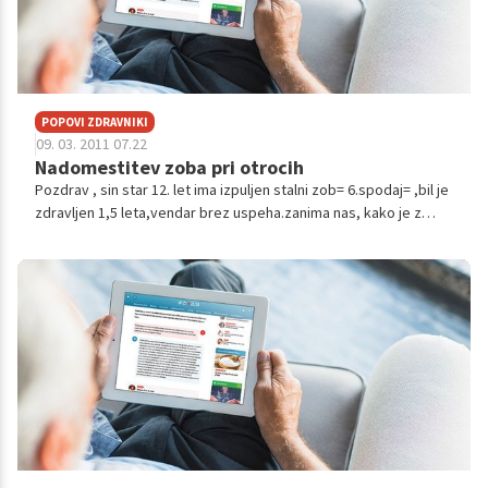
POPOVI ZDRAVNIKI
09. 03. 2011 07.22
Nadomestitev zoba pri otrocih
Pozdrav , sin star 12. let ima izpuljen stalni zob= 6.spodaj= ,bil je
zdravljen 1,5 leta,vendar brez uspeha.zanima nas, kako je z
možnostjo vstavitve implantanta ali mostička ???-ali so stvari na
napo...