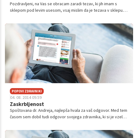
Pozdravljeni, na Vas se obracam zaradi tezav, ki jih imam s
sklepom pod levim usesom, vsaj mislim da je tezava v sklepu.
ko ugriznem z zobmi mi ponavadi, skoraj vedno poci v levem
usesu,ce malo odprem...
POPOVI ZDRAVNIKI
04. 08. 2014 09.59
Zaskrbljenost
Spoštovana dr. Andreja, najlepša hvala za vaš odgovor. Med tem
časom sem dobil tudi odgovor svojega zdravnika, ki si je vzel
čas. kljub dopustu in mi razložila, da je strah popolnoma odveč,
saj je bil...