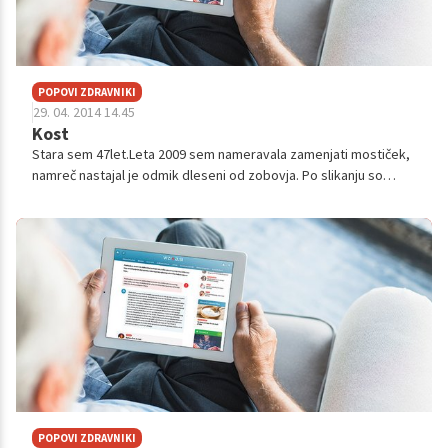
POPOVI ZDRAVNIKI
29. 04. 2014 14.45
Kost
Stara sem 47let.Leta 2009 sem nameravala zamenjati mostiček,
namreč nastajal je odmik dleseni od zobovja. Po slikanju so
ugotovili, da imam premalo čeljusti in bi potrebovala dodatno
zraščanje z »UMET...
POPOVI ZDRAVNIKI