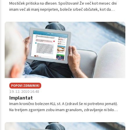
Mostiček pritiska na dlesen. Spoštovani! Že več kot mesec dni
imam več ali manj neprijeten, boleče srbeč občutek, kot da
imam nekaj pod mostičkom, in tisto nekaj mi pritiska na dlesen.
Ali se bo s č...
POPOVI ZDRAVNIKI
19. 12. 2010 16.48
Implantat
Imam kronično bolezen KLL st. A (zdravil še ni potrebno jemati).
Na tretjem zgornjem zobu imam granulom, zdravljenje ni bilo
uspešno in bo potrebno zob izdreti (tudi hematolog tako
predlaga). Zobozdra...