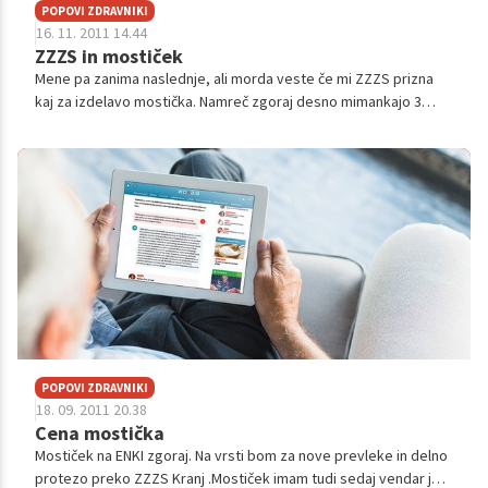
POPOVI ZDRAVNIKI
16. 11. 2011 14.44
ZZZS in mostiček
Mene pa zanima naslednje, ali morda veste če mi ZZZS prizna
kaj za izdelavo mostička. Namreč zgoraj desno mimankajo 3
zaporedni zobje , zadnjega na koncu imam. Kot domnevam bo v
tem primeru prišlo 5 n...
POPOVI ZDRAVNIKI
18. 09. 2011 20.38
Cena mostička
Mostiček na ENKI zgoraj. Na vrsti bom za nove prevleke in delno
protezo preko ZZZS Kranj .Mostiček imam tudi sedaj vendar je