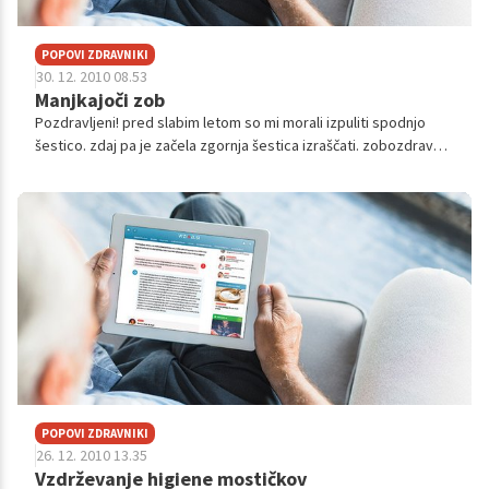
POPOVI ZDRAVNIKI
30. 12. 2010 08.53
Manjkajoči zob
Pozdravljeni! pred slabim letom so mi morali izpuliti spodnjo
šestico. zdaj pa je začela zgornja šestica izraščati. zobozdravnik
mi je rekel, da če nebom spodaj dala nadomestka (implantata,
mostička) ...
POPOVI ZDRAVNIKI
26. 12. 2010 13.35
Vzdrževanje higiene mostičkov