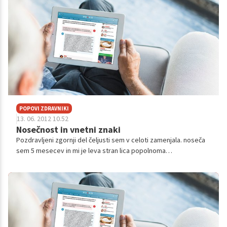
POPOVI ZDRAVNIKI
13. 06. 2012 10.52
Nosečnost in vnetni znaki
Pozdravljeni zgornji del čeljusti sem v celoti zamenjala. noseča
sem 5 mesecev in mi je leva stran lica popolnoma
zaotekla,nevem kako se naj znebim otekline,ker sem noseča mi
noben zdravnik ne upa po...