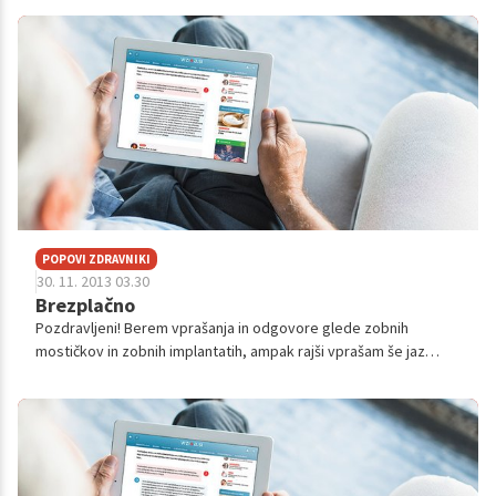
(mostiček-cena?) zgoraj pa...
POPOVI ZDRAVNIKI
30. 11. 2013 03.30
Brezplačno
Pozdravljeni! Berem vprašanja in odgovore glede zobnih
mostičkov in zobnih implantatih, ampak rajši vprašam še jaz
enkrat. Slišal sem da naj bi prvi trije zobni mostički/implantanti
brezplačni...a to ...