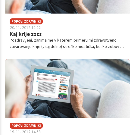
POPOVI ZDRAVNIKI
20. 11. 2012 12.22
Kaj krije zzzs
Pozdravljeni, zanima me v katerem primeru mi zdravstveno
zavarovanje krije (vsaj delno) stroške mostička, koliko zobov mi
mora manjkati? Pred sedmimi leti sem si pri padcu poškodovala
levo enk...
POPOVI ZDRAVNIKI
19. 11. 2012 14.58