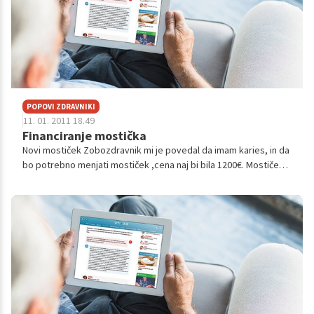
POPOVI ZDRAVNIKI
11. 01. 2011 18.49
Financiranje mostička
Novi mostiček Zobozdravnik mi je povedal da imam karies, in da
bo potrebno menjati mostiček ,cena naj bi bila 1200€. Mostiček
imam 16 let, manjkala sta mi dva zoba in takrat mi je krila stroške
zavar...