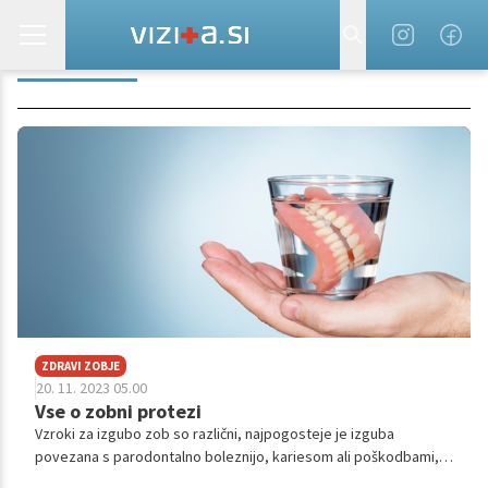
MOSTIČEK
ZDRAVI ZOBJE
20. 11. 2023 05.00
Vse o zobni protezi
Vzroki za izgubo zob so različni, najpogosteje je izguba
povezana s parodontalno boleznijo, kariesom ali poškodbami,
število manjkajočih zob pa s starostjo narašča. Ob izgubi zob je