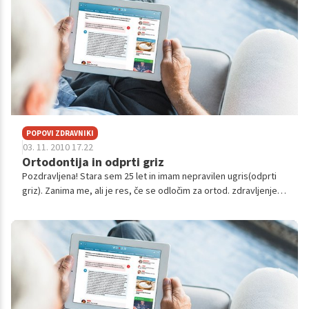
POPOVI ZDRAVNIKI
03. 11. 2010 17.22
Ortodontija in odprti griz
Pozdravljena! Stara sem 25 let in imam nepravilen ugris(odprti
griz). Zanima me, ali je res, če se odločim za ortod. zdravljenje z
fiksnim aparatom potrebna tudi operacijo, kjer naj bi ti razbili č...