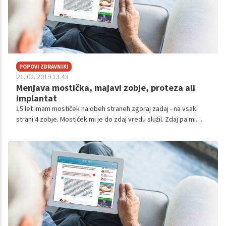
POPOVI ZDRAVNIKI
21. 02. 2019 13.43
Menjava mostička, majavi zobje, proteza ali
implantat
15 let imam mostiček na obeh straneh zgoraj zadaj - na vsaki
strani 4 zobje. Mostiček mi je do zdaj vredu služil. Zdaj pa mi
zobozdravnica pravi, da če ga ne bom v kratkem menjala, bodo
zobje spodaj verjetno preveč majavi in bom potem mogla imeti
protezo; česar pa si ne želim (stara sem 42). Mostiček mi je
delala moja prejšnja zobozdravnica. Druga možnost naj bi bila
implatant; pri čemer se bojim, da bi mi ga telo zavrnilo oz.se mi
ne bi vrastel v kost. Potem bi samo vrgla denar, nazadnje bi bila
pa še vedno brez zob. Hkrati mi je dr. dejala, da mi ne more
garantirati koliko časa mi bo mostiček zdržal (cc.5-7 let). Zakaj
tako malo, če imam pa tega že toliko časa? In po čem ona
sklepa, da so spodaj zobje majavi? Ali postanejo majavi, ko se