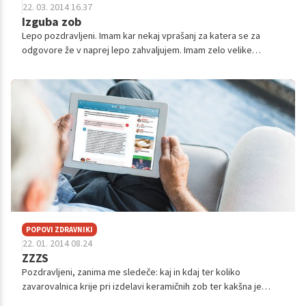
22. 03. 2014 16.37
Izguba zob
Lepo pozdravljeni. Imam kar nekaj vprašanj za katera se za
odgovore že v naprej lepo zahvaljujem. Imam zelo velike
probleme z zobmi. Stara sem 34 let in mi manjka veliko zob. Dlje
časa že razmišljam o...
POPOVI ZDRAVNIKI
22. 01. 2014 08.24
ZZZS
Pozdravljeni, zanima me sledeče: kaj in kdaj ter koliko
zavarovalnica krije pri izdelavi keramičnih zob ter kakšna je
doba čakanja: npr. spodaj mi manjkajo 3 zaporedni zobje