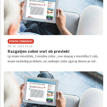
POPOVI ZDRAVNIKI
08. 01. 2013 18.18
Razgaljen zobni vrat ob prevleki
Lp imam mostiček, 2 nosilna zoba , vse skupaj v mostičku 5 zob,
imam naslednji problem, na zadnejm zobu zgoraj desno je viden
pri dlesni rob zoba ki je obrušen, se pravi prevleka ni lepo do
dlesn...