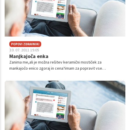
POPOVI ZDRAVNIKI
10. 07. 2011 19.05
Manjkajoča enka
Zanima me,ali je možna rešitev keramični mostiček za
mankajočo enico zgoraj in cena?imam za popravit vse
zobje,zato me še zanima,če je možno,da prvo uredim samo to
enico-zaradi službe?v kolikšne...