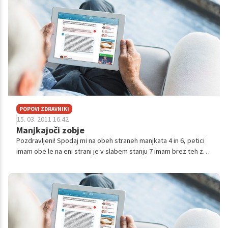
POPOVI ZDRAVNIKI
15. 03. 2011 16.42
Manjkajoči zobje
Pozdravljeni! Spodaj mi na obeh straneh manjkata 4 in 6, petici
imam obe le na eni strani je v slabem stanju 7 imam brez teh zob
sem že kako leto. To me že skoz moti vendar ni in ni denarja za
mostič...