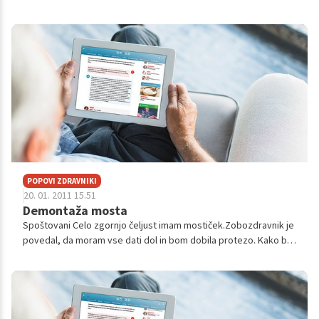
nisem stalno zaposlen ker imam komaj 23 let. Moja
zobozdravnica je govorila da je ...
POPOVI ZDRAVNIKI
20. 01. 2011 15.51
Demontaža mosta
Spoštovani Celo zgornjo čeljust imam mostiček.Zobozdravnik je
povedal, da moram vse dati dol in bom dobila protezo. Kako bo
snel ta mostiček, saj je 14 zobov v enem kosu oblečeno ? Zelo
me je strah, ...