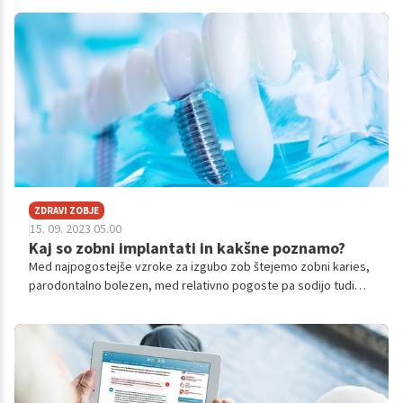
vedno potreben razmislek, kako manjkajoče zobe nadomestiti,
saj vrzeli v zobni vrsti pomenijo preveliko obremenjenost
preostalih zob.
ZDRAVI ZOBJE
15. 09. 2023 05.00
Kaj so zobni implantati in kakšne poznamo?
Med najpogostejše vzroke za izgubo zob štejemo zobni karies,
parodontalno bolezen, med relativno pogoste pa sodijo tudi
poškodbe v športu ali prometu. Ne glede na razlog pa je
potrebno zob nadomestiti, saj na tak način preprečimo nagib
sosednjih in nasprotnih zob v vrzel ter izboljšamo estetiko
nasmeha in žvečno funkcijo. Ena od možnosti je vstavitev enega
ali več implantatov ter izdelava ustreznega protetičnega
nadomestka – prevleke, mostička ali proteze.