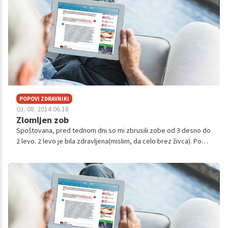
POPOVI ZDRAVNIKI
01. 08. 2014 06.18
Zlomljen zob
Spoštovana, pred tednom dni so mi zbrusili zobe od 3 desno do
2 levo. 2 levo je bila zdravljena(mislim, da celo brez živca). Po
petih dneh bi moral dobiti že mostiček, vendar so bile dlesni
vnete in j...