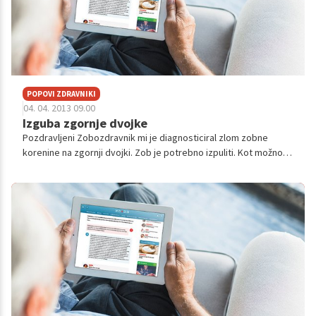
POPOVI ZDRAVNIKI
04. 04. 2013 09.00
Izguba zgornje dvojke
Pozdravljeni Zobozdravnik mi je diagnosticiral zlom zobne
korenine na zgornji dvojki. Zob je potrebno izpuliti. Kot možno
rešitev mi je predlagal implantant ali pa maryland mostiček.
Prosim če mi l...